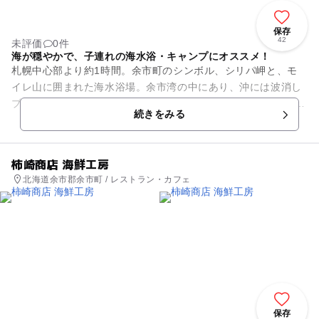
保存
42
未評価
0件
海が穏やかで、子連れの海水浴・キャンプにオススメ！
札幌中心部より約1時間。余市町のシンボル、シリパ岬と、モ
イレ山に囲まれた海水浴場。余市湾の中にあり、沖には波消し
ブロックがあるので遠浅で波・風が比較的穏やかです。 監視
続きをみる
員・管理人さ...
柿崎商店 海鮮工房
北海道余市郡余市町 / レストラン・カフェ
保存