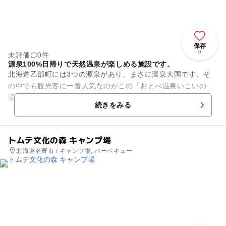
保存
0
未評価
0件
源泉100%日帰りで天然温泉が楽しめる施設です。
北海道乙部町には3つの源泉があり、まさに温泉大国です。そ
の中でも観光客に一番人気なのがこの「おとべ温泉いこいの
湯」です。お湯は赤褐色で効能はリウマチや動脈硬化に効果が
続きをみる
あるとされています。温泉はも...
トムテ文化の森 キャンプ場
北海道名寄市 / キャンプ場, バーベキュー