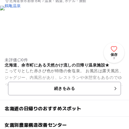
北海道余市郡余市町 / 温泉・銭湯, ホテル・旅館
保存
3
未評価
0件
北海道、余市町にある天然かけ流しの日帰り温泉施設★
こってりとした赤さび色が特徴の食塩泉。 お風呂は露天風呂、
ジャグジー、内風呂があり、レストランや休憩室もあるのでゆ
っくり一日楽しめます。 レストランのメニューも海鮮丼やてん
続きをみる
ぷら、うどんなど様...
北海道の日帰りのおすすめスポット
女満別農業構造改善センター