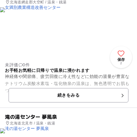
北海道網走郡大空町 / 温泉・銭湯
保存
2
未評価
0件
お手軽お気軽に日帰りで温泉に浸かれます
神経痛や関節痛、疲労回復に冷え性などに効能の湯量が豊富な
ナトリウム炭酸水素塩・塩化物泉の温泉は、無色透明でお肌も
つるつる、しっとりとした湯上りを楽しめます。町内にお住ま
続きをみる
いの方のみならず、気軽に源...
滝の湯センター 夢風泉
北海道北見市 / 温泉・銭湯