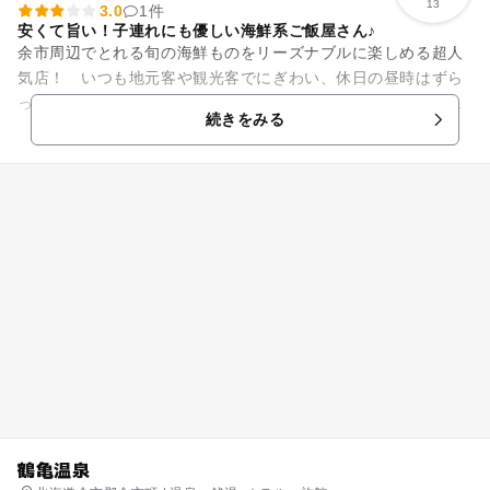
13
3.0
1件
安くて旨い！子連れにも優しい海鮮系ご飯屋さん♪
余市周辺でとれる旬の海鮮ものをリーズナブルに楽しめる超人
気店！ いつも地元客や観光客でにぎわい、休日の昼時はずら
っと行列が出来るほどです。先に会計を済ませて、後ほど番号
続きをみる
で呼ばれるセルフサービスシ...
鶴亀温泉