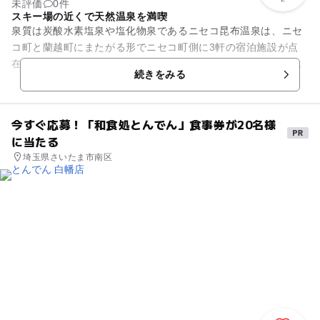
未評価
0件
スキー場の近くで天然温泉を満喫
泉質は炭酸水素塩泉や塩化物泉であるニセコ昆布温泉は、ニセ
コ町と蘭越町にまたがる形でニセコ町側に3軒の宿泊施設が点
在している温泉郷です。春には新緑、秋には紅葉を楽しめま
続きをみる
す。 またニセコは北海...
今すぐ応募！「和食処とんでん」食事券が20名様
に当たる
埼玉県さいたま市南区