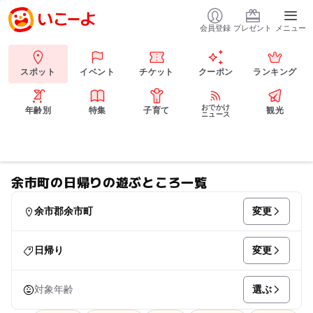
会員登録
プレゼント
メニュー
スポット
イベント
チケット
クーポン
ランキング
おでかけ
年齢別
特集
子育て
観光
ニュース
余市町の日帰りの遊ぶところ一覧
変更
余市郡余市町
変更
日帰り
選ぶ
対象年齢