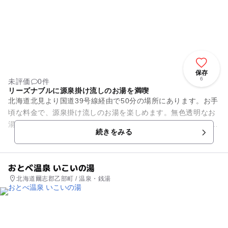
保存
6
未評価
0件
リーズナブルに源泉掛け流しのお湯を満喫
北海道北見より国道39号線経由で50分の場所にあります。お手
頃な料金で、源泉掛け流しのお湯を楽しめます。無色透明なお
湯は肌がつるつるになります。2008年にリニューアルし、館内
続きをみる
は明るく清潔感があ...
おとべ温泉 いこいの湯
北海道爾志郡乙部町 / 温泉・銭湯