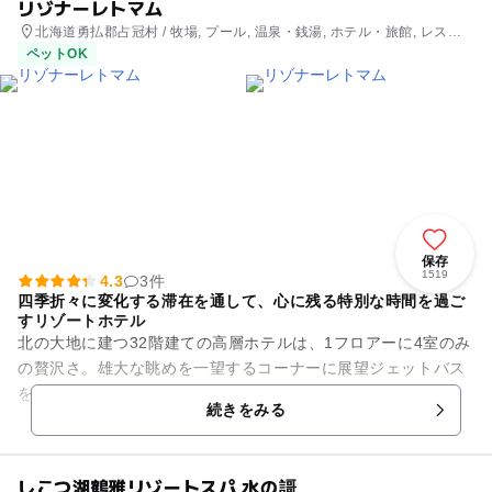
リゾナーレトマム
北海道勇払郡占冠村 / 牧場, プール, 温泉・銭湯, ホテル・旅館, レスト
ラン・カフェ
ペットOK
保存
1519
4.3
3件
四季折々に変化する滞在を通して、心に残る特別な時間を過ご
すリゾートホテル
北の大地に建つ32階建ての高層ホテルは、1フロアーに4室のみ
の贅沢さ。雄大な眺めを一望するコーナーに展望ジェットバス
を備えた100平米のスイートルームです。絶景を眺める雲海テ
続きをみる
ラスや広大な自然を堪...
しこつ湖鶴雅リゾートスパ 水の謌