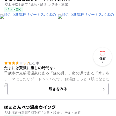
北海道千歳市 / 温泉・銭湯, ホテル・旅館
ペットOK
保存
3
3.7
1件
たまには贅沢に癒しの時間を♪
千歳市の支笏湖温泉にある「森の謌」。命の源である「水」を
テーマにしたリゾート＆スパです。お湯はしっとり肌になじむ
美人の湯で、美肌効果、または身体の痛みにも効能が期待で
続きをみる
き、大人からお子様まで楽しん...
はまとんべつ温泉ウイング
北海道枝幸郡浜頓別町 / 温泉・銭湯, ホテル・旅館