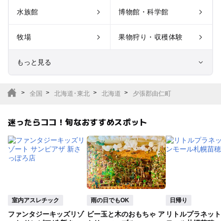
水族館
博物館・科学館
牧場
果物狩り・収穫体験
もっと見る
室内遊び場
遊園地
全国
北海道･東北
北海道
夕張郡由仁町
テーマパーク
動物園
迷ったらココ！旬なおすすめスポット
サファリパーク
植物園・フラワーパー
ク
キャンプ場
バーベキュー
釣り
自然景観
室内アスレチック
雨の日でもOK
日帰り
ファンタジーキッズリゾ
ビー玉と木のおもちゃ ア
リトルプラネット