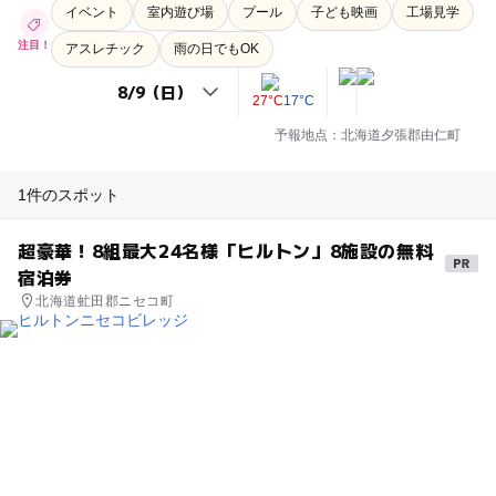
イベント
室内遊び場
プール
子ども映画
工場見学
注目！
アスレチック
雨の日でもOK
27°C
17°C
予報地点：北海道夕張郡由仁町
1件のスポット
超豪華！8組最大24名様「ヒルトン」8施設の無料
宿泊券
北海道虻田郡ニセコ町