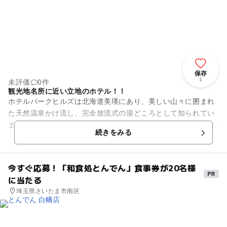
保存
1
未評価
0件
観光地名所に近い立地のホテル！！
ホテルパークヒルズは北海道美瑛にあり、美しい山々に囲まれ
た天然温泉かけ流し、完全放流式の湯どころとして知られてい
ます。 良質な泉質である証し「湯花」が、素晴らしい温泉であ
続きをみる
ることを表しています。...
今すぐ応募！「和食処とんでん」食事券が20名様
に当たる
埼玉県さいたま市南区