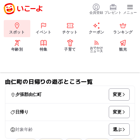
会員登録
プレゼント
メニュー
スポット
イベント
チケット
クーポン
ランキング
おでかけ
年齢別
特集
子育て
観光
ニュース
由仁町の日帰りの遊ぶところ一覧
変更
夕張郡由仁町
変更
日帰り
選ぶ
対象年齢