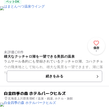
ペットOK
保存
1
未評価
0件
雄大なクッチャロ湖を一望できる美肌の温泉
ラムサール条約にも登録されているクッチャロ湖。コハクチョ
ウの飛来地として知られ、雄大な風景を一望できます。湖に落
ちる夕日と温泉と旬の味覚をお楽しみください。美人の湯で知
続きをみる
られる高い美肌効果が期待で...
白金四季の森 ホテルパークヒルズ
北海道上川郡美瑛町 / 温泉・銭湯, ホテル・旅館