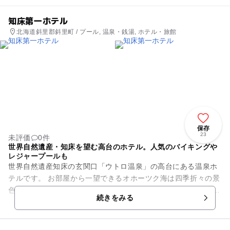
知床第一ホテル
北海道斜里郡斜里町 / プール, 温泉・銭湯, ホテル・旅館
保存
23
未評価
0件
世界自然遺産・知床を望む高台のホテル。人気のバイキングや
レジャープールも
世界自然遺産知床の玄関口「ウトロ温泉」の高台にある温泉ホ
テルです。 お部屋から一望できるオホーツク海は四季折々の景
色をご堪能頂けます。 食事は味広場「マルスコイ」では、会場
続きをみる
の中心にある巨...