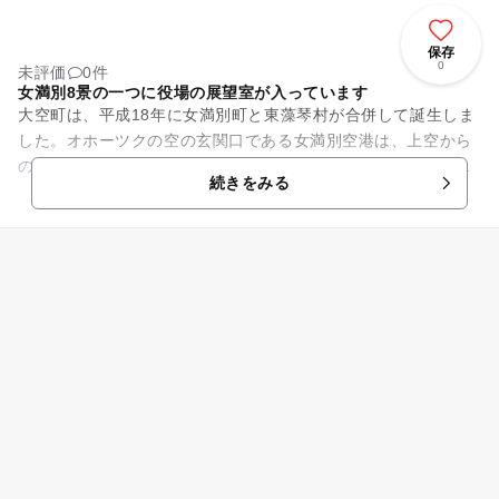
保存
0
未評価
0件
女満別8景の一つに役場の展望室が入っています
大空町は、平成18年に女満別町と東藻琴村が合併して誕生しま
した。オホーツクの空の玄関口である女満別空港は、上空から
の東藻琴芝桜公園の眺めは初夏の観光目玉でもあります。基幹
続きをみる
産業は農業で、夏から秋は...