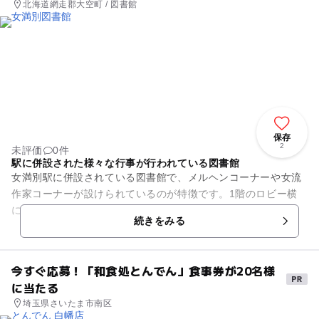
北海道網走郡大空町 / 図書館
保存
2
未評価
0件
駅に併設された様々な行事が行われている図書館
女満別駅に併設されている図書館で、メルヘンコーナーや女流
作家コーナーが設けられているのが特徴です。1階のロビー横
には喫茶店が、2階には多目的ホールとステージが備えられて
続きをみる
います。第2・第4土曜日に...
今すぐ応募！「和食処とんでん」食事券が20名様
に当たる
埼玉県さいたま市南区