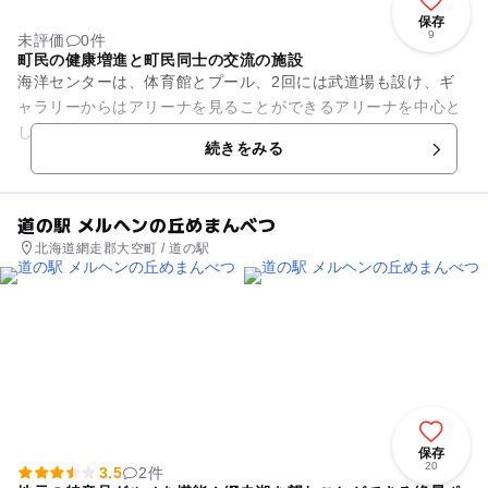
保存
9
未評価
0件
町民の健康増進と町民同士の交流の施設
海洋センターは、体育館とプール、2回には武道場も設け、ギ
ャラリーからはアリーナを見ることができるアリーナを中心と
した体育施設です。キャットウォーク(歩行スペース)もあるの
続きをみる
で、自分のペースにあった...
道の駅 メルヘンの丘めまんべつ
北海道網走郡大空町 / 道の駅
保存
20
3.5
2件