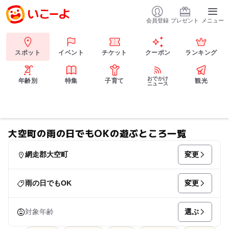
会員登録
プレゼント
メニュー
スポット
イベント
チケット
クーポン
ランキング
おでかけ
年齢別
特集
子育て
観光
ニュース
大空町の雨の日でもOKの遊ぶところ一覧
変更
網走郡大空町
変更
雨の日でもOK
選ぶ
対象年齢