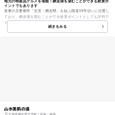
地元の特産品グルメを堪能！網走湖を望むことができる絶景ポ
イントでもあります
道東の主要都市「北見・網走間」を結ぶ国道39号沿いに位置し
ており、網走湖を望むことができ絶景ポイントとしても評判で
す。屋内には、地元の特産品販売コーナーや食堂があり、大空
続きをみる
町のグルメを楽しむことが...
山水美肌の湯
北海道網走郡大空町 / 温泉・銭湯