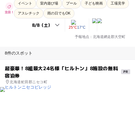
イベント
室内遊び場
プール
子ども映画
工場見学
注目！
アスレチック
雨の日でもOK
25°C
17°C
予報地点：北海道網走郡大空町
8件のスポット
超豪華！8組最大24名様「ヒルトン」8施設の無料
宿泊券
北海道虻田郡ニセコ町