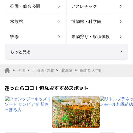
公園・総合公園
アスレチック
水族館
博物館・科学館
牧場
果物狩り・収穫体験
もっと見る
室内遊び場
遊園地
全国
北海道･東北
北海道
網走郡大空町
テーマパーク
動物園
迷ったらココ！旬なおすすめスポット
サファリパーク
植物園・フラワーパー
ク
キャンプ場
バーベキュー
釣り
自然景観