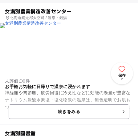
女満別農業構造改善センター
北海道網走郡大空町 / 温泉・銭湯
保存
2
未評価
0件
お手軽お気軽に日帰りで温泉に浸かれます
神経痛や関節痛、疲労回復に冷え性などに効能の湯量が豊富な
ナトリウム炭酸水素塩・塩化物泉の温泉は、無色透明でお肌も
つるつる、しっとりとした湯上りを楽しめます。町内にお住ま
続きをみる
いの方のみならず、気軽に源...
女満別図書館