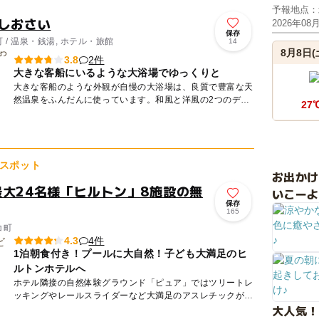
予報地点：
 しおさい
2026年08
保存
/ 温泉・銭湯, ホテル・旅館
14
8月8日(
2件
3.8
大きな客船にいるような大浴場でゆっくりと
大きな客船のような外観が自慢の大浴場は、良質で豊富な天
然温泉をふんだんに使っています。和風と洋風の2つのデザ
27
インは毎日、それぞれを男湯と女湯で入れ替えています。大
浴場には、そ...
スポット
お出か
最大24名様「ヒルトン」8施設の無
いこーよ
保存
165
コ町
4件
4.3
1泊朝食付き！プールに大自然！子ども大満足のヒ
ルトンホテルへ
ホテル隣接の自然体験グラウンド「ピュア」ではツリートレ
ッキングやレールスライダーなど大満足のアスレチックが遊
大人気！
び放題！ ホテル周辺では、ラフティング・ジップライン・