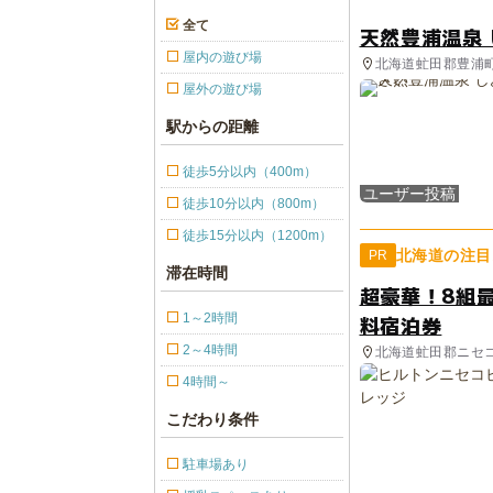
全て
天然豊浦温泉
屋内の遊び場
北海道虻田郡豊浦町 
屋外の遊び場
駅からの距離
徒歩5分以内（400m）
ユーザー投稿
徒歩10分以内（800m）
徒歩15分以内（1200m）
北海道の注目
PR
滞在時間
超豪華！8組
1～2時間
料宿泊券
2～4時間
北海道虻田郡ニセ
4時間～
こだわり条件
駐車場あり