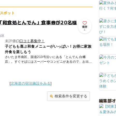
乗馬体験・...
スポット
「和食処とんでん」食事券が20名様
保存
1
南区
未評価
口コミ募集中！
子どもも喜ぶ和食メニューがいっぱい！お得に家族
外食を楽しもう
さいたま市南区、国道213号沿いにある「とんでん 白幡
店」。すぐそばにはスーパーやコンビニがあるので、お出か
けの合間に立ち寄るのに便利な食事処です。 店内はイス席
をはじ...
[
北海道の宿泊施設をみる
]
検索条件を変更する
編集部