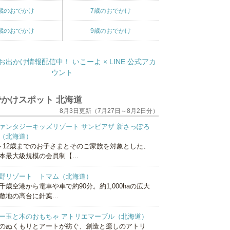
歳のおでかけ
7歳のおでかけ
歳のおでかけ
9歳のおでかけ
かけスポット 北海道
8月3日更新（7月27日～8月2日分）
ァンタジーキッズリゾート サンピアザ 新さっぽろ
（北海道）
～12歳までのお子さまとそのご家族を対象とした、
本最大級規模の会員制【...
野リゾート トマム（北海道）
千歳空港から電車や車で約90分。約1,000haの広大
敷地の高台に針葉...
ー玉と木のおもちゃ アトリエマーブル（北海道）
のぬくもりとアートが紡ぐ、創造と癒しのアトリ