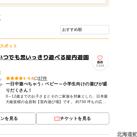
覧
スポット
いつでも思いっきり遊べる屋内遊園
保存
3,934
区
37件
4.4
一日中遊べちゃう♪ ベビー～小学生向けの遊びが盛
りだくさん！
0～12歳までのお子さまとそのご家族を対象とした、日本最
大級規模の会員制【室内遊び場】です。 約750 坪もの広い
室内には、大人も一緒に遊べる滑り台などのふわふわ遊具
や、さ...
ポンを見る
チケットを見る
北海道