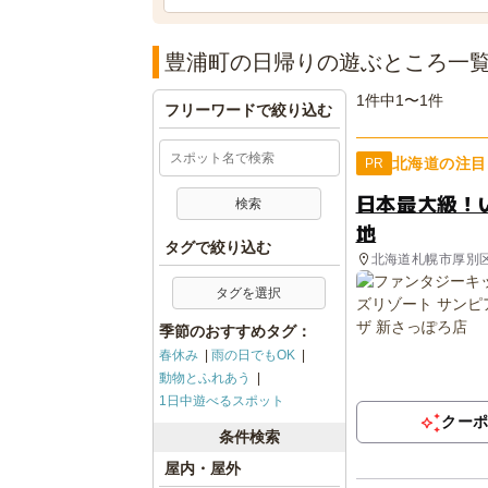
豊浦町の日帰りの遊ぶところ一
1件中1〜1件
フリーワードで絞り込む
北海道の注目
PR
日本最大級！
地
タグで絞り込む
北海道札幌市厚別
タグを選択
季節のおすすめタグ：
春休み
雨の日でもOK
動物とふれあう
1日中遊べるスポット
クー
条件検索
屋内・屋外