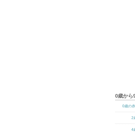
0歳から
0歳の
2
4