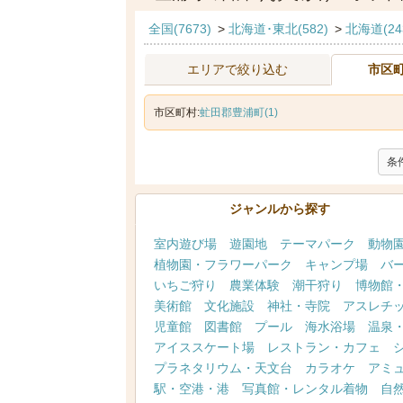
全国(7673)
>
北海道･東北(582)
>
北海道(24
エリアで絞り込む
市区
市区町村:
虻田郡豊浦町(1)
条
ジャンルから探す
室内遊び場
遊園地
テーマパーク
動物
植物園・フラワーパーク
キャンプ場
バ
いちご狩り
農業体験
潮干狩り
博物館
美術館
文化施設
神社・寺院
アスレチ
児童館
図書館
プール
海水浴場
温泉
アイススケート場
レストラン・カフェ
プラネタリウム・天文台
カラオケ
アミ
駅・空港・港
写真館・レンタル着物
自