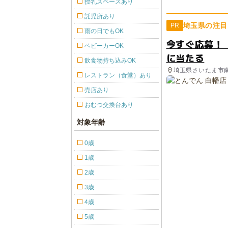
授乳スペースあり
託児所あり
埼玉県の注目
PR
雨の日でもOK
今すぐ応募！
ベビーカーOK
に当たる
飲食物持ち込みOK
埼玉県さいたま市
レストラン（食堂）あり
売店あり
おむつ交換台あり
対象年齢
0歳
1歳
2歳
3歳
4歳
5歳