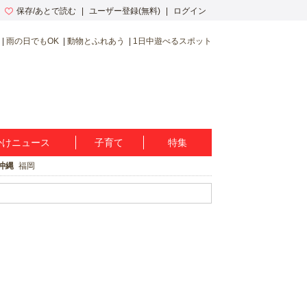
保存/あとで読む
ユーザー登録(無料)
ログイン
雨の日でもOK
動物とふれあう
1日中遊べるスポット
かけニュース
子育て
特集
沖縄
福岡