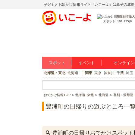
子どもとお出かけ情報サイト「いこーよ」は親子の成長
スポット
101,135件
スポット
イベント
オンライン
北海道・東北
北海道
関東
東京
神奈川
千葉
埼玉
おでかけ情報TOP
北海道･東北
北海道
登別・洞爺湖
豊浦町の日帰りの遊ぶところ一
豊浦町の日帰りおでかけスポット