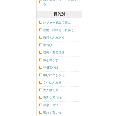
る
目的別
レジャー施設で遊ぶ
動物・植物とふれあう
自然とふれあう
水遊び
収穫・農業体験
体を動かす
非日常体験
学びにつながる
文化にふれる
大人数で遊ぶ
身近な遊び場
温泉・宿泊
家族で買い物