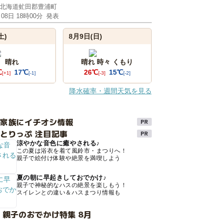
北海道虻田郡豊浦町
月08日 18時00分
発表
土)
8月9日(日)
晴れ
晴れ 時々 くもり
℃
17℃
26℃
15℃
[+1]
[-1]
[-3]
[-2]
降水確率・週間天気を見る
け家族にイチオシ情報
とりっぷ 注目記事
涼やかな音色に癒やされる♪
この夏は浴衣を着て風鈴市・まつりへ！
親子で絵付け体験や絶景を満喫しよう
夏の朝に早起きしておでかけ♪
親子で神秘的なハスの絶景を楽しもう！
スイレンとの違い＆ハスまつり情報も
 親子のおでかけ特集 8月