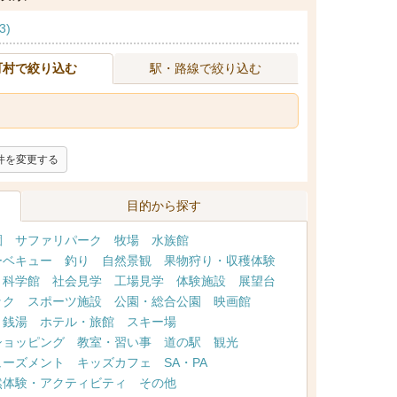
3)
町村で絞り込む
駅・路線で絞り込む
件を変更する
目的から探す
園
サファリパーク
牧場
水族館
ーベキュー
釣り
自然景観
果物狩り・収穫体験
・科学館
社会見学
工場見学
体験施設
展望台
ック
スポーツ施設
公園・総合公園
映画館
・銭湯
ホテル・旅館
スキー場
ショッピング
教室・習い事
道の駅
観光
ューズメント
キッズカフェ
SA・PA
然体験・アクティビティ
その他