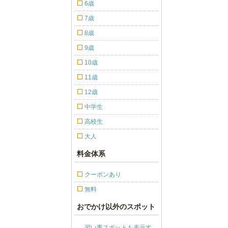
6歳
7歳
8歳
9歳
10歳
11歳
12歳
中学生
高校生
大人
料金体系
クーポンあり
無料
おでかけ以外のスポット
習い事スポットも表示す