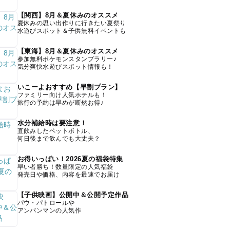
【関西】8月＆夏休みのオススメ
夏休みの思い出作りに行きたい夏祭り
水遊びスポット＆子供無料イベントも
【東海】8月＆夏休みのオススメ
参加無料ポケモンスタンプラリー♪
気分爽快水遊びスポット情報も！
いこーよおすすめ【早割プラン】
ファミリー向け人気ホテルも！
旅行の予約は早めが断然お得♪
水分補給時は要注意！
直飲みしたペットボトル、
何日後まで飲んでも大丈夫？
お得いっぱい！2026夏の福袋特集
早い者勝ち！数量限定の人気福袋
発売日や価格、内容を最速でお届け
【子供映画】公開中＆公開予定作品
パウ・パトロールや
アンパンマンの人気作