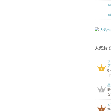
6
8
人気おで
フ
店
1
0
日
星
新
2
な
ビ
木
3