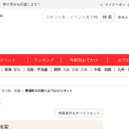
、夢の育みを応援します！
マイクーポン
春休み
イベント
ランキング
年齢別おでかけ
おで
東海
愛知
北陸・甲信越
関西
大阪
京都
兵庫
中国・四国
九州・
・苫小牧・室蘭
豊浦町の日帰りおでかけスポット
覧
検索条件をすべてリセット
検索