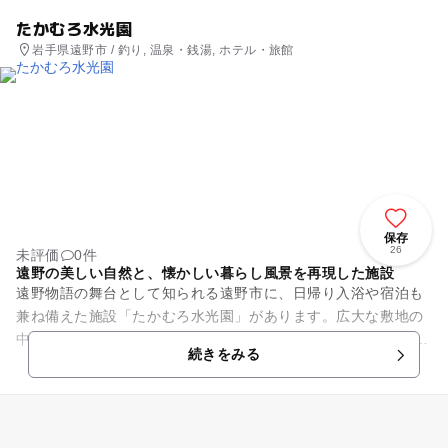
たかむろ水光園
岩手県遠野市 / 釣り, 温泉・銭湯, ホテル・旅館
保存
26
未評価
0件
遠野の美しい自然と、懐かしい暮らし風景を再現した施設
遠野物語の舞台として知られる遠野市に、日帰り入浴や宿泊も
兼ね備えた施設「たかむろ水光園」があります。広大な敷地の
中、美しい四季折々の自然に触れることが出来ます。 敷地内に
続きをみる
は遠野物語の話者である...