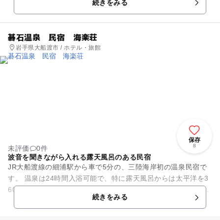
続きをみる
筋肉痛などの効能があります...
碁石温泉 民宿 海楽荘
岩手県大船渡市 / ホテル・旅館
保存
8
未評価
0件
波音を聞きながら入れる露天風呂のある民宿
JR大船渡線の細浦駅から車で5分の、三陸海岸初の温泉民宿で
す。 温泉は24時間入浴可能で、特に露天風呂からは太平洋を3
60度眺めることができ、漁火が見え波音も聞こえて心の底から
続きをみる
癒される温泉...