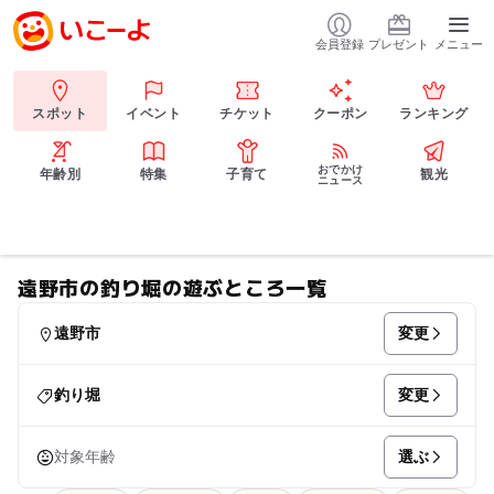
会員登録
プレゼント
メニュー
スポット
イベント
チケット
クーポン
ランキング
おでかけ
年齢別
特集
子育て
観光
ニュース
遠野市の釣り堀の遊ぶところ一覧
変更
遠野市
変更
釣り堀
選ぶ
対象年齢