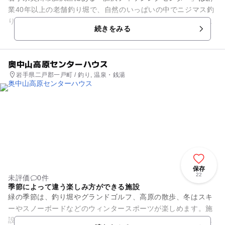
業40年以上の老舗釣り堀で、自然のいっぱいの中でニジマス釣
りとコイ釣りが楽しめます。練りエサを使ってやる釣りは、小
続きをみる
さな子供でも釣ることが出...
奥中山高原センターハウス
岩手県二戸郡一戸町 / 釣り, 温泉・銭湯
保存
22
未評価
0件
季節によって違う楽しみ方ができる施設
緑の季節は、釣り堀やグランドゴルフ、高原の散歩、冬はスキ
ーやスノーボードなどのウィンタースポーツが楽しめます。施
設内には２か所の天然温泉があり、切り傷ややけど、皮膚病、