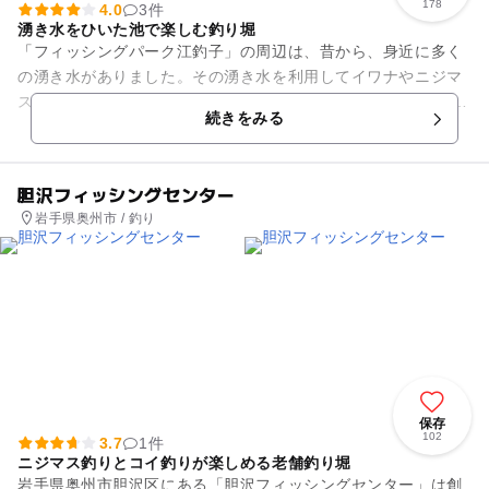
178
4.0
3件
湧き水をひいた池で楽しむ釣り堀
「フィッシングパーク江釣子」の周辺は、昔から、身近に多く
の湧き水がありました。その湧き水を利用してイワナやニジマ
スなどの釣りができるのがこの釣り堀です。 手ぶらで行って
続きをみる
も、餌や釣り竿をレン...
胆沢フィッシングセンター
岩手県奥州市 / 釣り
保存
102
3.7
1件
ニジマス釣りとコイ釣りが楽しめる老舗釣り堀
岩手県奥州市胆沢区にある「胆沢フィッシングセンター」は創