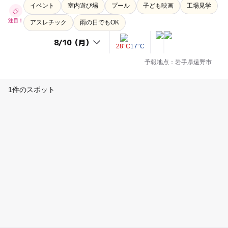
イベント
室内遊び場
プール
子ども映画
工場見学
注目！
アスレチック
雨の日でもOK
28°C
17°C
予報地点：岩手県遠野市
1件のスポット