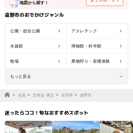
ダウンロード
地図から探す！
遠野市のおでかけジャンル
公園・総合公園
アスレチック
水族館
博物館・科学館
牧場
果物狩り・収穫体験
もっと見る
室内遊び場
遊園地
全国
北海道･東北
岩手県
遠野市
テーマパーク
動物園
迷ったらココ！旬なおすすめスポット
サファリパーク
植物園・フラワーパー
ク