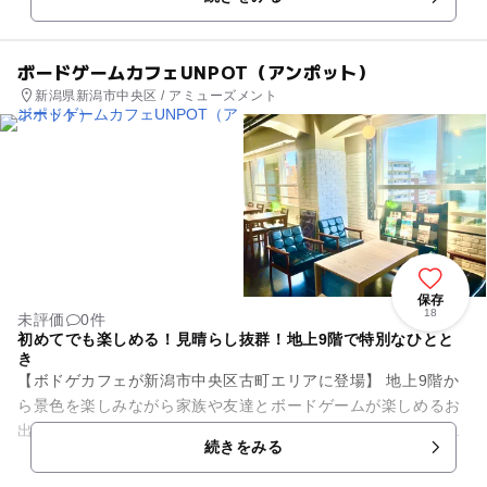
巨大ア...
ボードゲームカフェUNPOT（アンポット）
新潟県新潟市中央区 / アミューズメント
保存
18
未評価
0件
初めてでも楽しめる！見晴らし抜群！地上9階で特別なひとと
き
【ボドゲカフェが新潟市中央区古町エリアに登場】 地上9階か
ら景色を楽しみながら家族や友達とボードゲームが楽しめるお
出かけスポットです。 600種類以上のボードゲーム。小学生か
続きをみる
ら楽しめるゲーム...