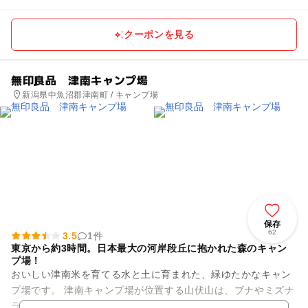
クーポンを見る
無印良品 津南キャンプ場
新潟県中魚沼郡津南町 / キャンプ場
保存
62
3.5
1件
東京から約3時間。日本最大の河岸段丘に抱かれた森のキャン
プ場！
おいしい津南米を育てる水と土に育まれた、緑ゆたかなキャン
プ場です。 津南キャンプ場が位置する山伏山は、ブナやミズナ
ラ、白樺などの広葉樹林が拡がる豊かな森。小動物も多彩で、