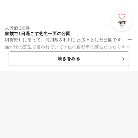
保存
22
未評価
0件
家族で1日過ごす芝生一面の公園
阿賀野川に沿って、河川敷を利用した広々とした公園です。 一
面が緑の芝生で覆われていて子供の自転車の練習だったりキャ
ッチボールで遊んだりも安心して出来ます。 水道やかま場があ
続きをみる
る広場では食材の持...