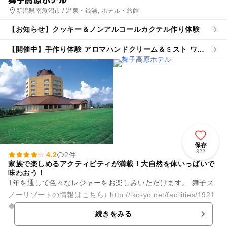
新潟県南魚沼市 / 温泉・銭湯, ホテル・旅館
【お知らせ】クッキー＆ノンアルコールカクテル作り体験
【開催中】手作り体験 アロマハンドクリーム＆ミスト ワー
クショップ
保存
322
4.2
2件
家族で楽しめるアクティビティが満載！大自然を体いっぱいで
味わおう！
1年を通して色々なレジャーをお楽しみいただけます。 舞子ス
ノーリゾートの情報はこちら↓ http://iko-yo.net/facilities/1921
◆舞子高原オートキャンプ場 ...
続きをみる