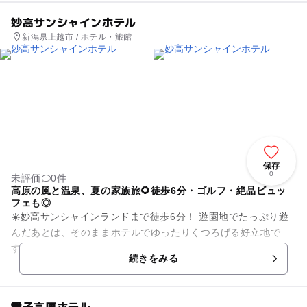
妙高サンシャインホテル
新潟県上越市 / ホテル・旅館
保存
0
未評価
0件
高原の風と温泉、夏の家族旅🌻徒歩6分・ゴルフ・絶品ビュッ
フェも◎
☀️妙高サンシャインランドまで徒歩6分！ 遊園地でたっぷり遊
んだあとは、そのままホテルでゆったりくつろげる好立地で
す。上信越道・中郷ICから車で約5分とアクセスも良好です。
続きをみる
⛳大人は本格...
舞子高原ホテル