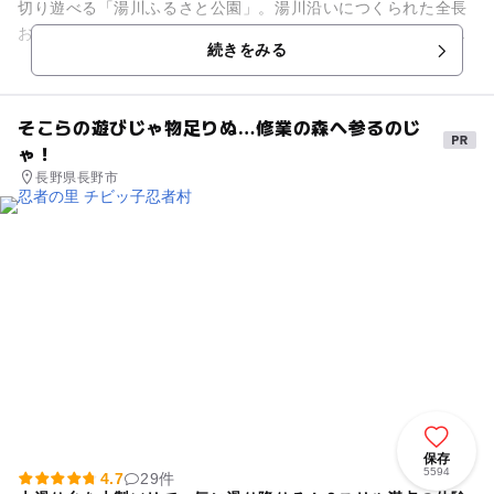
切り遊べる「湯川ふるさと公園」。湯川沿いにつくられた全長
およそ2kmの園内は上流地区・保全地区・センター地区・下流
続きをみる
地区の4地区に分かれてい...
そこらの遊びじゃ物足りぬ…修業の森へ参るのじ
ゃ！
長野県長野市
保存
5594
4.7
29件