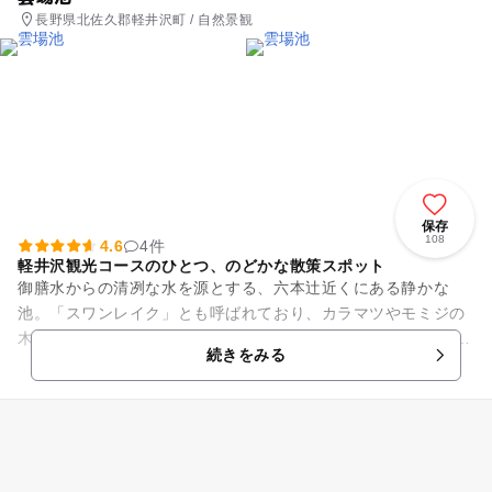
長野県北佐久郡軽井沢町 / 自然景観
保存
108
4.6
4件
軽井沢観光コースのひとつ、のどかな散策スポット
御膳水からの清冽な水を源とする、六本辻近くにある静かな
池。「スワンレイク」とも呼ばれており、カラマツやモミジの
木々に映え、とても落ち着いた雰囲気の場所です。 水面に映る
続きをみる
木々、のどかにたたずむカ...