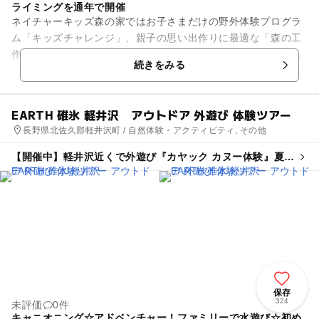
ライミングを通年で開催
ネイチャーキッズ森の家ではお子さまだけの野外体験プログラ
ム「キッズチャレンジ」、親子の思い出作りに最適な「森の工
作体験」「ファミリークライミング」を通年で開催していま
続きをみる
す。 一番の人気プログラム...
EARTH 碓氷 軽井沢 アウトドア 外遊び 体験ツアー
長野県北佐久郡軽井沢町 / 自然体験・アクティビティ, その他
【開催中】軽井沢近くで外遊び『カヤック カヌー体験』夏休
み★季節の自然体験
保存
324
未評価
0件
キャニオニング☆アドベンチャー！ファミリーで水遊び☆初め