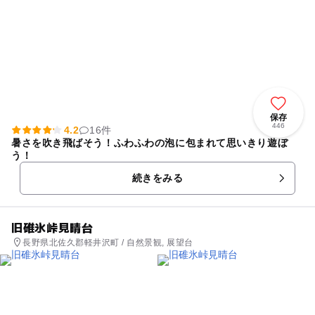
保存
446
4.2
16件
暑さを吹き飛ばそう！ふわふわの泡に包まれて思いきり遊ぼ
う！
続きをみる
旧碓氷峠見晴台
長野県北佐久郡軽井沢町 / 自然景観, 展望台