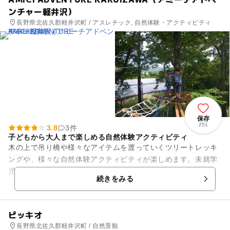
ンチャー軽井沢）
長野県北佐久郡軽井沢町 / アスレチック, 自然体験・アクティビティ
保存
251
3.8
3件
子どもから大人まで楽しめる自然体験アクティビティ
木の上で吊り橋や様々なアイテムを渡っていくツリートレッキ
ングや、様々な自然体験アクティビティが楽しめます。未就学
児も遊べるアクティビティもございます（保護者同伴が必要に
続きをみる
なります）。 幅広い年齢...
ピッキオ
長野県北佐久郡軽井沢町 / 自然景観