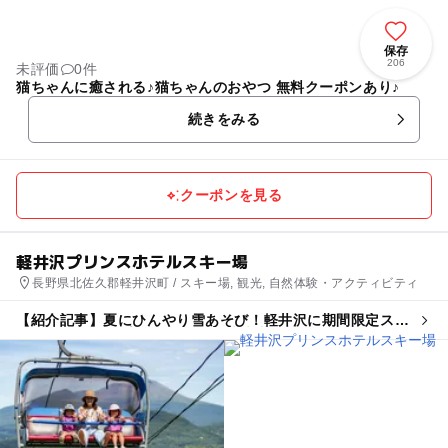
保存
206
未評価
0件
猫ちゃんに癒される♪猫ちゃんのおやつ 無料クーポンあり♪
続きをみる
クーポンを見る
軽井沢プリンスホテルスキー場
長野県北佐久郡軽井沢町 / スキー場, 観光, 自然体験・アクティビティ
【紹介記事】夏にひんやり雪あそび！軽井沢に期間限定スノ
ーランド「カルプリ」OPEN 3歳未満無料