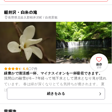
軽井沢・白糸の滝
長野県北佐久郡軽井沢町 / 自然景観
保存
153
4.4
7件
緑豊かで清涼感一杯、マイナスイオンを一杯吸収できます。
浅間山の融雪が6～7年経って地下水として湧水となり滝が流れ
ています。 春は緑が深くなりとても気持ちが癒されます。 夏
は白糸の滝を舞台にプロジェクションマッピング、ライトアッ
続きをみる
プされます。 毎...
雲場池