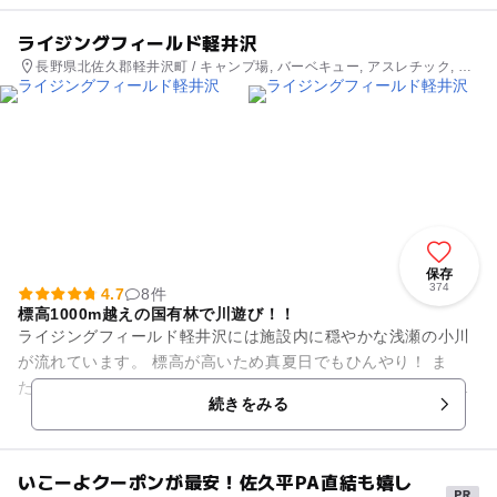
ライジングフィールド軽井沢
長野県北佐久郡軽井沢町 / キャンプ場, バーベキュー, アスレチック, 自
然体験・アクティビティ
保存
374
4.7
8件
標高1000m越えの国有林で川遊び！！
ライジングフィールド軽井沢には施設内に穏やかな浅瀬の小川
が流れています。 標高が高いため真夏日でもひんやり！ ま
た、木々が川を囲んでいるので川遊びに疲れても木漏れ日で休
続きをみる
憩なんかも出来ちゃいま...
いこーよクーポンが最安！佐久平PA直結も嬉し