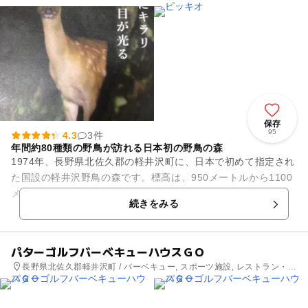
保存
95
4.3
3件
年間約80種類の野鳥が訪れる日本初の野鳥の森
1974年、長野県北佐久郡の軽井沢町に、日本で初めて指定され
た国設の軽井沢野鳥の森です。標高は、950メートルから1100
メートルにあり、面積は約100ヘクタールの広大な森の中に、
続きをみる
約3kmの遊歩...
パターゴルフバーベキューハウスＧＯ
長野県北佐久郡軽井沢町 / バーベキュー, スポーツ施設, レストラン・カ
フェ