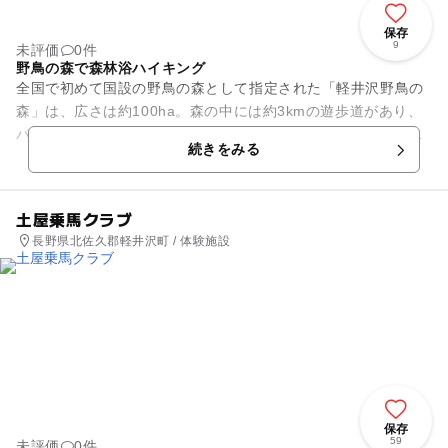
保存
9
未評価
0件
野鳥の森で森林浴ハイキング
全国で初めて国設の野鳥の森として指定された「軽井沢野鳥の
森」は、広さは約100ha。森の中には約3kmの遊歩道があり、
バードウォッチングしながら自由に散策することができます。
続きをみる
ここには80種と...
土屋乗馬クラブ
長野県北佐久郡軽井沢町 / 体験施設
保存
59
未評価
0件