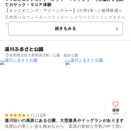
てカヤック・ＳＵＰ体験
【キャニオニング・アドベンチャー】(小学1年～) 地球体感☆
天然滑り台ウォータースライダー シャワークライミング＆キャ
ニオニング ドキドキわくわく！滝滑り 沢遊び 元気いっぱい、
続きをみる
わんぱく...
湯川ふるさと公園
長野県北佐久郡軽井沢町 / 公園・総合公園
保存
859
4.7
11件
湯川沿いの高原にある公園。大型遊具やドッグランがあります
浅間山の美しい姿を眺めながら、高原の新鮮な空気の中で思い