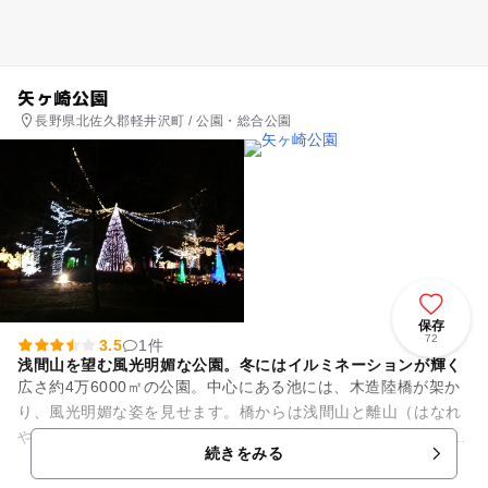
矢ヶ崎公園
長野県北佐久郡軽井沢町 / 公園・総合公園
保存
72
3.5
1件
浅間山を望む風光明媚な公園。冬にはイルミネーションが輝く
広さ約4万6000㎡の公園。中心にある池には、木造陸橋が架か
り、風光明媚な姿を見せます。橋からは浅間山と離山（はなれ
やま）の２つの山を同時に見られます。 また、「軽井沢・冬も
続きをみる
のがたり」の中...