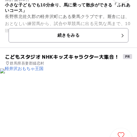
小さな子どもでも10分余り、馬に乗って散歩ができる「ふれあ
いコース」
長野県北佐久郡の軽井沢町にある乗馬クラブです。厩舎には、
おとなしい練習馬から、試合や草競馬に出る元気な馬まで、10
頭あまりが生活しています。中には中山グランドジャンプ2003
続きをみる
の最優秀障害馬「ビッ...
こどもスタジオ NHKキッズキャラクター大集合！
群馬県吾妻郡嬬恋村