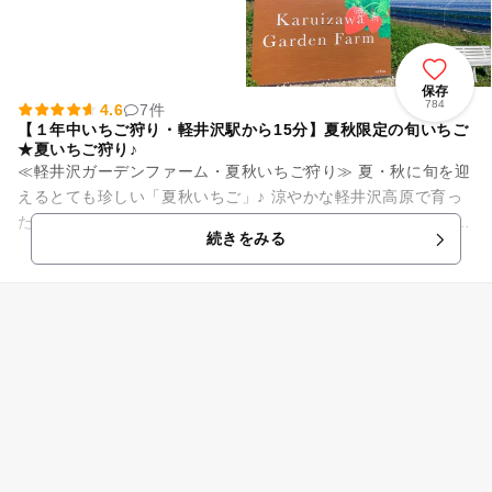
保存
784
4.6
7件
【１年中いちご狩り・軽井沢駅から15分】夏秋限定の旬いちご
★夏いちご狩り♪
≪軽井沢ガーデンファーム・夏秋いちご狩り≫ 夏・秋に旬を迎
えるとても珍しい「夏秋いちご」♪ 涼やかな軽井沢高原で育っ
た完熟いちごは甘みや香りがたっぷり！ 美味しいいちごをご用
続きをみる
意して皆様...