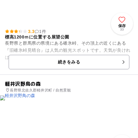
保存
33
3.3
1件
標高1200ｍに位置する展望公園
長野県と群馬県の県境にある碓氷峠、その頂上の近くにある
『旧碓氷峠見晴台』は人気の観光スポットです。天気が良けれ
ば南アルプスや八ヶ岳・浅間山など、360度の大パノラマが楽
続きをみる
しめます。軽井沢観光の玄関...
軽井沢野鳥の森
長野県北佐久郡軽井沢町 / 自然景観