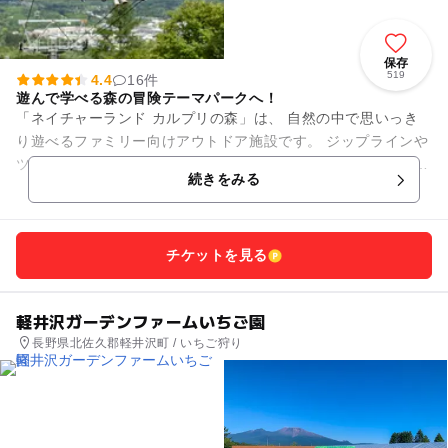
保存
519
4.4
16件
遊んで学べる森の冒険テーマパークへ！
「ネイチャーランド カルプリの森」は、 自然の中で思いっき
り遊べるファミリー向けアウトドア施設です。 ジップラインや
ツリートレッキングなど、 親子で楽しめるアクティビティが充
続きをみる
実。 四...
チケットを見る
軽井沢ガーデンファームいちご園
長野県北佐久郡軽井沢町 / いちご狩り