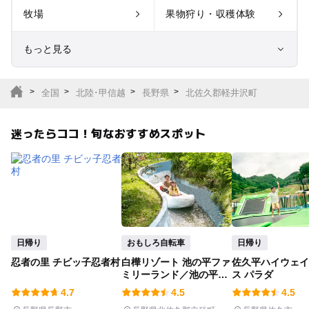
牧場
果物狩り・収穫体験
もっと見る
室内遊び場
遊園地
全国
北陸･甲信越
長野県
北佐久郡軽井沢町
テーマパーク
動物園
迷ったらココ！旬なおすすめスポット
サファリパーク
植物園・フラワーパー
ク
キャンプ場
バーベキュー
釣り
自然景観
日帰り
おもしろ自転車
日帰り
忍者の里 チビッ子忍者村
白樺リゾート 池の平ファ
佐久平ハイウェイ
いちご狩り
農業体験
ミリーランド／池の平ホ
ス パラダ
テル
4.7
4.5
4.5
潮干狩り
社会見学