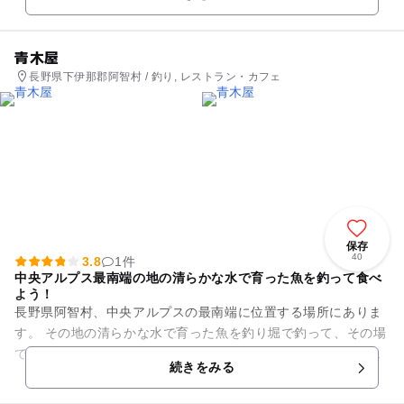
ブ」などが用意されて...
青木屋
長野県下伊那郡阿智村 / 釣り, レストラン・カフェ
保存
40
3.8
1件
中央アルプス最南端の地の清らかな水で育った魚を釣って食べ
よう！
長野県阿智村、中央アルプスの最南端に位置する場所にありま
す。 その地の清らかな水で育った魚を釣り堀で釣って、その場
で焼いて食べることができます。炭火焼は囲炉裏を囲む雰囲気
続きをみる
の良い店内で、他の郷土...