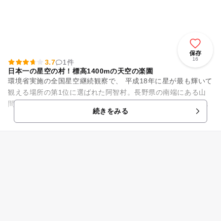
保存
16
3.7
1件
日本一の星空の村！標高1400mの天空の楽園
環境省実施の全国星空継続観察で、 平成18年に星が最も輝いて
観える場所の第1位に選ばれた阿智村。長野県の南端にある山
間の静かな村で、南信最大の温泉昼神温泉郷があることでも有
続きをみる
名です。都会では決して...