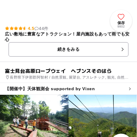
保存
9802
4.5
44件
広い敷地に豊富なアトラクション！屋内施設もあって雨でも安
心
続きをみる
富士見台高原ロープウェイ ヘブンスそのはら
長野県下伊那郡阿智村 / 自然景観, 展望台, アスレチック, 観光, 自然体
験・アクティビティ
【開催中】天体観測会 supported by Vixen