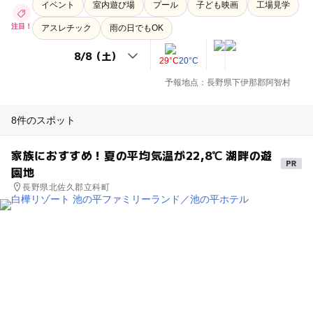
イベント
室内遊び場
プール
子ども映画
工場見学
注目！
アスレチック
雨の日でもOK
29°C
20°C
予報地点：長野県下伊那郡阿智村
8件のスポット
家族におすすめ！夏の平均気温が22,8℃ 湖畔の遊
園地
長野県北佐久郡立科町