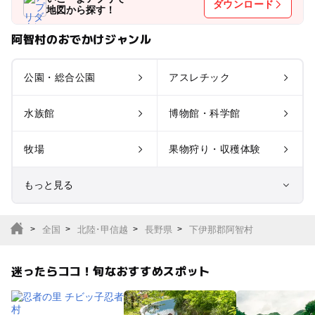
ダウンロード
地図から探す！
阿智村のおでかけジャンル
公園・総合公園
アスレチック
水族館
博物館・科学館
牧場
果物狩り・収穫体験
もっと見る
室内遊び場
遊園地
全国
北陸･甲信越
長野県
下伊那郡阿智村
テーマパーク
動物園
迷ったらココ！旬なおすすめスポット
サファリパーク
植物園・フラワーパー
ク