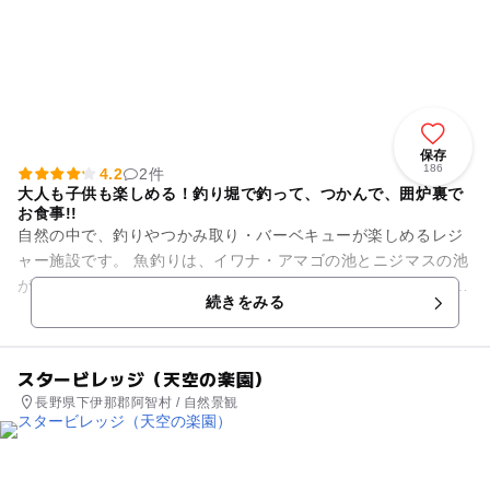
保存
186
4.2
2件
大人も子供も楽しめる！釣り堀で釣って、つかんで、囲炉裏で
お食事!!
自然の中で、釣りやつかみ取り・バーベキューが楽しめるレジ
ャー施設です。 魚釣りは、イワナ・アマゴの池とニジマスの池
があり、釣った魚は囲炉裏で焼いて食べることもできます。 つ
続きをみる
かみ取りでは、子供...
スタービレッジ（天空の楽園）
長野県下伊那郡阿智村 / 自然景観