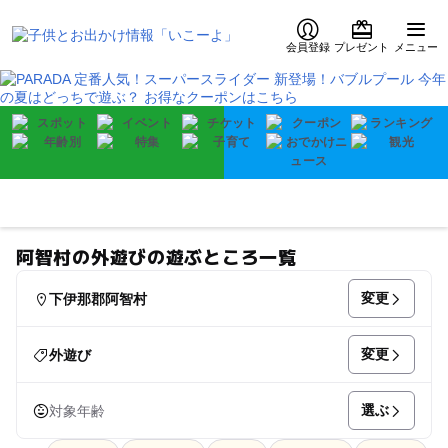
会員登録
プレゼント
メニュー
阿智村の外遊びの遊ぶところ一覧
変更
下伊那郡阿智村
変更
外遊び
選ぶ
対象年齢