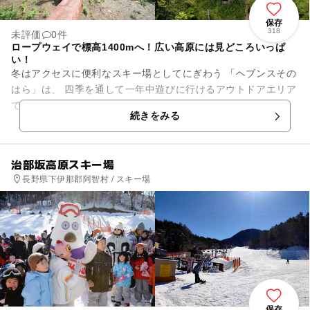
保存
318
未評価
0件
ロープウェイで標高1400mへ！広い高原には見どころいっぱ
い！
冬はアクセスに便利なスキー場としてにぎわう 「ヘブンスその
はら」は、 四季を通して一年中遊びに行けるアウトドアエリア
です。 片道2,549mのロープウェイに乗って...
続きをみる
治部坂高原スキー場
長野県下伊那郡阿智村 / スキー場
保存