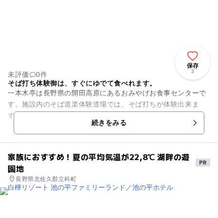
保存
3
未評価
0件
そば打ち体験御は、すぐにゆでて食べれます。
一本木亭は長野県の開田高原にあるおみやげお食事センターで
す。施設内のそば道楽体験道場では、そば打ちが体験出来ま
す。そば打ちの名人たちからそば打ちを教えてもらいながらそ
続きをみる
ば打ちが体験出来ます。そば粉...
家族におすすめ！夏の平均気温が22,8℃ 湖畔の遊
園地
長野県北佐久郡立科町