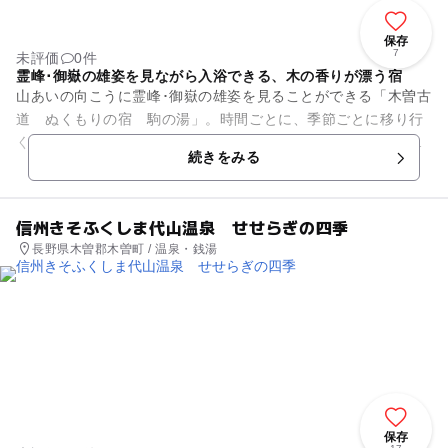
保存
7
未評価
0件
霊峰･御嶽の雄姿を見ながら入浴できる、木の香りが漂う宿
山あいの向こうに霊峰･御嶽の雄姿を見ることができる「木曽古
道 ぬくもりの宿 駒の湯」。時間ごとに、季節ごとに移り行
く御嶽の様々な表情は、いつ来ても飽きない魅力のひとつで
続きをみる
す。そんな景色が楽しめる駒...
信州きそふくしま代山温泉 せせらぎの四季
長野県木曽郡木曽町 / 温泉・銭湯
保存