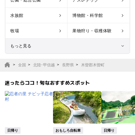
水族館
博物館・科学館
牧場
果物狩り・収穫体験
もっと見る
室内遊び場
遊園地
全国
北陸･甲信越
長野県
木曽郡木曽町
テーマパーク
動物園
迷ったらココ！旬なおすすめスポット
サファリパーク
植物園・フラワーパー
ク
キャンプ場
バーベキュー
釣り
自然景観
日帰り
おもしろ自転車
日帰り