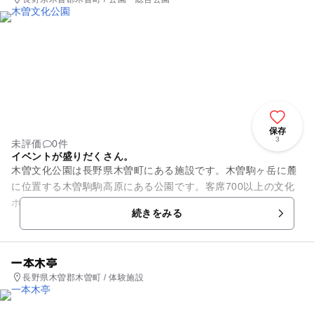
保存
3
未評価
0件
イベントが盛りだくさん。
木曽文化公園は長野県木曽町にある施設です。木曽駒ヶ岳に麓
に位置する木曽駒駒高原にある公園です。客席700以上の文化
ホールや会議室、宿泊施設を備えた文化施設です。平成2年に
続きをみる
オープンした施設になりま...
一本木亭
長野県木曽郡木曽町 / 体験施設