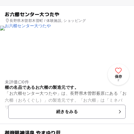
お六櫛センター大つたや
長野県木曽郡木曽町 / 体験施設, ショッピング
保存
2
未評価
0件
櫛の名品であるお六櫛の製造元です。
「お六櫛センター大つたや」は、長野県木曽郡薮原にある「お
六櫛（おろくぐし）」の製造元です。「お六櫛」は「ミネバ
リ」や「ツゲ」の木を使った「梳き櫛（すきぐし）」で、県の
続きをみる
伝統的工芸品に指定されていま...
御嶽明神温泉 やまゆり荘