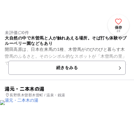
保存
23
未評価
0件
大自然の中で木曽馬と人が触れあえる場所。そば打ち体験やブ
ルーベリー園などもあり
開田高原は、日本在来馬の1種、木曽馬がのびのびと暮らす木
曽馬のふるさと。そのシンボル的なスポットが「木曽馬の里」
です。約50ヘクタールを誇る敷地内には、散策道が整備されて
続きをみる
いますので、馬や雄大な御...
湯元・二本木の湯
長野県木曽郡木曽町 / 温泉・銭湯