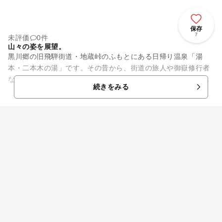
保存
7
未評価
0件
山々の姿を展望。
黒川郷の旧飛騨街道・地蔵峠のふもとにある日帰り温泉「湯
本・二本木の湯」です。その昔から、街道の旅人や御嶽修行者
などに親しまれてきました。シュワシュワの天然炭酸泉で、入
続きをみる
浴すると身体中に気泡が張り付...