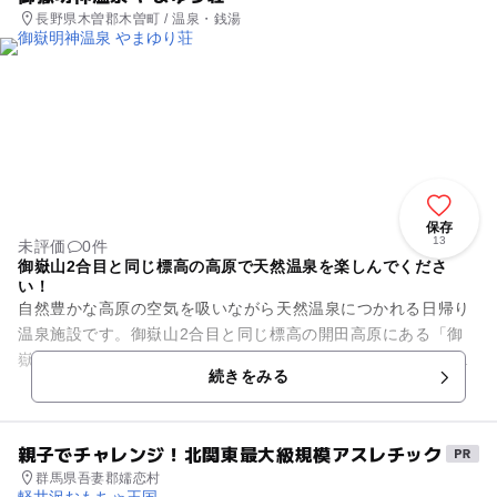
長野県木曽郡木曽町 / 温泉・銭湯
保存
13
未評価
0件
御嶽山2合目と同じ標高の高原で天然温泉を楽しんでくださ
い！
自然豊かな高原の空気を吸いながら天然温泉につかれる日帰り
温泉施設です。御嶽山2合目と同じ標高の開田高原にある「御
嶽明神温泉やまゆり荘」は、木曽周辺で唯一の天然かけ流し温
続きをみる
泉です。 茶褐色の濁った...
親子でチャレンジ！北関東最大級規模アスレチック
群馬県吾妻郡嬬恋村