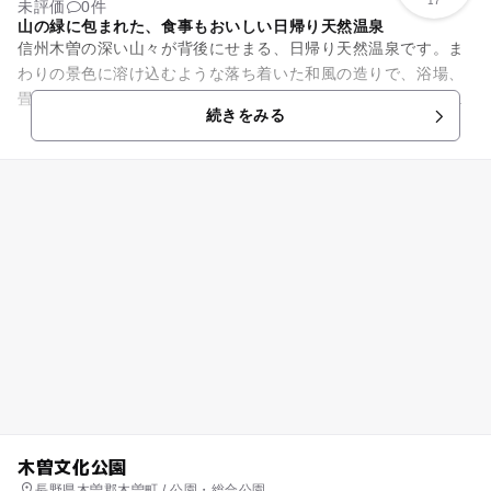
17
未評価
0件
山の緑に包まれた、食事もおいしい日帰り天然温泉
信州木曽の深い山々が背後にせまる、日帰り天然温泉です。ま
わりの景色に溶け込むような落ち着いた和風の造りで、浴場、
畳敷きの休憩室など、どこからでも深い緑が見えて癒されま
続きをみる
す。川のせせらぎを聞きながら...
木曽文化公園
長野県木曽郡木曽町 / 公園・総合公園