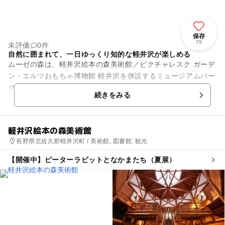
保存
79
未評価
0件
自然に囲まれて、一日ゆっくり知的な軽井沢が楽しめる
ムーゼの森は、軽井沢絵本の森美術館／ピクチャレスク ガーデ
ン・エルツおもちゃ博物館 軽井沢を併設するミュージアムパー
クです。施設コンセプトは「探求 大人の知的好奇心」。大人に
続きをみる
は、自然の中で忘れか...
軽井沢絵本の森美術館
長野県北佐久郡軽井沢町 / 美術館, 図書館, 観光
【開催中】ピーターラビットとなかまたち（夏展）