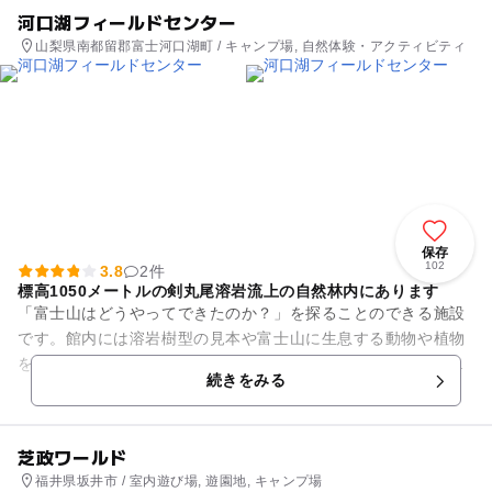
河口湖フィールドセンター
山梨県南都留郡富士河口湖町 / キャンプ場, 自然体験・アクティビティ
保存
102
3.8
2件
標高1050メートルの剣丸尾溶岩流上の自然林内にあります
「富士山はどうやってできたのか？」を探ることのできる施設
です。館内には溶岩樹型の見本や富士山に生息する動物や植物
を垂直分布で概観できる富士山の自然の豊かさを知ることがで
続きをみる
きるはず。工作が好きなお子...
芝政ワールド
福井県坂井市 / 室内遊び場, 遊園地, キャンプ場