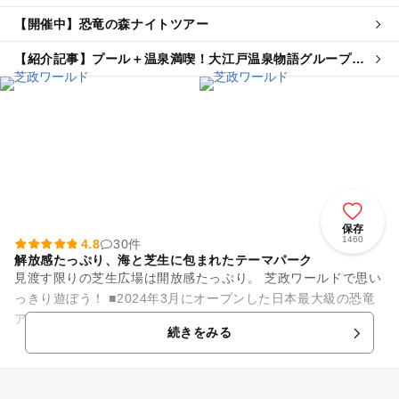
【開催中】恐竜の森ナイトツアー
【紹介記事】プール＋温泉満喫！大江戸温泉物語グループが
芝政ワールドのチケット付き夏プラン販売
保存
1460
4.8
30件
解放感たっぷり、海と芝生に包まれたテーマパーク
見渡す限りの芝生広場は開放感たっぷり。 芝政ワールドで思い
っきり遊ぼう！ ■2024年3月にオープンした日本最大級の恐竜
アトラクションに注目！ 30種60体以上の恐竜が住む森を探索
続きをみる
しな...