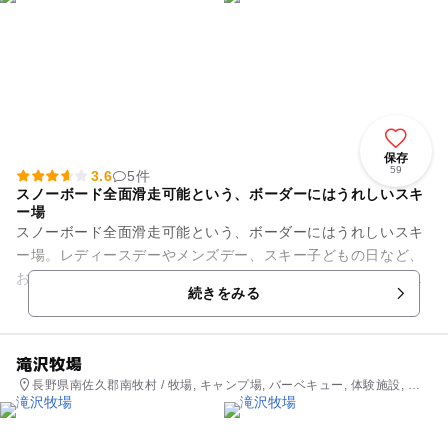
保存
59
3.6
5件
スノーボード全面滑走可能という、ボーダーにはうれしいスキ
ー場
スノーボード全面滑走可能という、ボーダーにはうれしいスキ
ー場。レディースデーやメンズデー、スキー子どもの日など、
お得なリフト券も充実しており、初心者から上級者まで誰もが
続きをみる
楽しめるコース展開で、毎年...
滝沢牧場
長野県南佐久郡南牧村 / 牧場, キャンプ場, バーベキュー, 体験施設, 自
然体験・アクティビティ