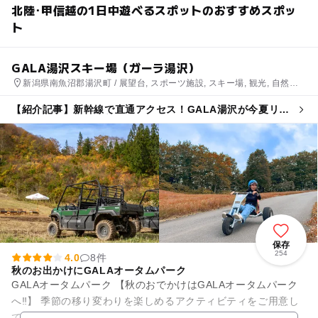
北陸･甲信越の1日中遊べるスポットのおすすめスポッ
ト
GALA湯沢スキー場（ガーラ湯沢）
新潟県南魚沼郡湯沢町 / 展望台, スポーツ施設, スキー場, 観光, 自然体
験・アクティビティ
【紹介記事】新幹線で直通アクセス！GALA湯沢が今夏リニ
ューアル 日本初＆新アトラクションも
保存
254
4.0
8件
秋のお出かけにGALAオータムパーク
GALAオータムパーク 【秋のおでかけはGALAオータムパーク
へ‼】 季節の移り変わりを楽しめるアクティビティをご用意し
ております。 「デリジャンス」ゴンドラデリジャンスに乗って