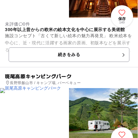
保存
140
未評価
0件
300年以上昔からの欧米の絵本文化を中心に展示する美術館
施設コンセプト「古くて新しい絵本の魅力再発見」 欧米絵本を
中心に、近・現代に活躍する画家の原画、初版本などを展示す
る絵本専門の美術館で、年間2～3回企画展を開催しています。
続きをみる
約1,500...
斑尾高原キャンピングパーク
長野県飯山市 / キャンプ場, バーベキュー