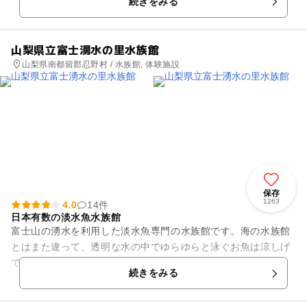
続きをみる
に天体観測をするのもお忘れ...
山梨県立富士湧水の里水族館
山梨県南都留郡忍野村 / 水族館, 体験施設
保存
1263
4.0
14件
日本有数の淡水魚水族館
富士山の湧水を利用した淡水魚専門の水族館です。海の水族館
とはまた違って、透明な水の中でゆらゆらと泳ぐお魚は涼しげ
でなんとも癒されます。水族館脇にある池の中はガラス1枚隔
続きをみる
てて館内からも見ることがで...