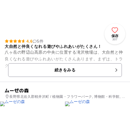
保存
307
4.6
5件
大自然と仲良くなれる遊びやふれあいがたくさん！
八ヶ岳の野辺山高原の中央に位置する滝沢牧場は、大自然と仲
良くなれる遊びやふれあいがたくさんあります。まずは、トラ
クターに乗って牧場を1周してみましょう！馬や牛、ひつじや
続きをみる
ヤギ等の牧場ならではの動物...
ムーゼの森
長野県北佐久郡軽井沢町 / 植物園・フラワーパーク, 博物館・科学館, 美
術館, 観光