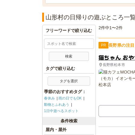
山形村の日帰りの遊ぶところ一
2件中1〜2件
フリーワードで絞り込む
長野県の注目
PR
猫ちゃん お
長野県松本市
タグで絞り込む
タグを選択
季節のおすすめタグ：
春休み
雨の日でもOK
動物とふれあう
1日中遊べるスポット
条件検索
屋内・屋外