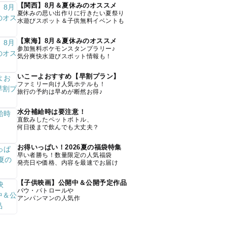
【関西】8月＆夏休みのオススメ
夏休みの思い出作りに行きたい夏祭り
水遊びスポット＆子供無料イベントも
【東海】8月＆夏休みのオススメ
参加無料ポケモンスタンプラリー♪
気分爽快水遊びスポット情報も！
いこーよおすすめ【早割プラン】
ファミリー向け人気ホテルも！
旅行の予約は早めが断然お得♪
水分補給時は要注意！
直飲みしたペットボトル、
何日後まで飲んでも大丈夫？
お得いっぱい！2026夏の福袋特集
早い者勝ち！数量限定の人気福袋
発売日や価格、内容を最速でお届け
【子供映画】公開中＆公開予定作品
パウ・パトロールや
アンパンマンの人気作