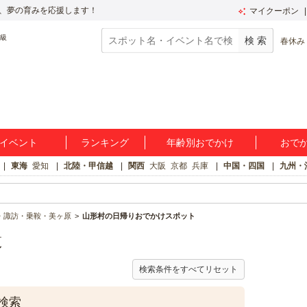
、夢の育みを応援します！
マイクーポン
春休み
イベント
ランキング
年齢別おでかけ
おで
東海
愛知
北陸・甲信越
関西
大阪
京都
兵庫
中国・四国
九州・
・諏訪・乗鞍・美ヶ原
山形村の日帰りおでかけスポット
覧
検索条件をすべてリセット
検索