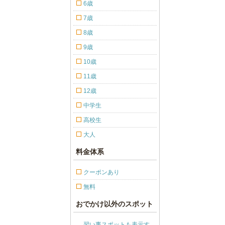
6歳
7歳
8歳
9歳
10歳
11歳
12歳
中学生
高校生
大人
料金体系
クーポンあり
無料
おでかけ以外のスポット
習い事スポットも表示す