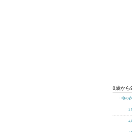
0歳から
0歳の
2
4