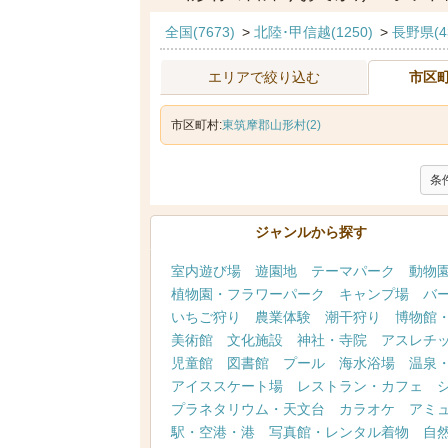
全国(7673)
>
北陸･甲信越(1250)
>
長野県(4
エリアで絞り込む
市区
市区町村:
東筑摩郡山形村(2)
条
ジャンルから探す
室内遊び場
遊園地
テーマパーク
動物
植物園・フラワーパーク
キャンプ場
バ
いちご狩り
農業体験
潮干狩り
博物館
美術館
文化施設
神社・寺院
アスレチ
児童館
図書館
プール
海水浴場
温泉
アイススケート場
レストラン・カフェ
プラネタリウム・天文台
カラオケ
アミ
駅・空港・港
写真館・レンタル着物
自