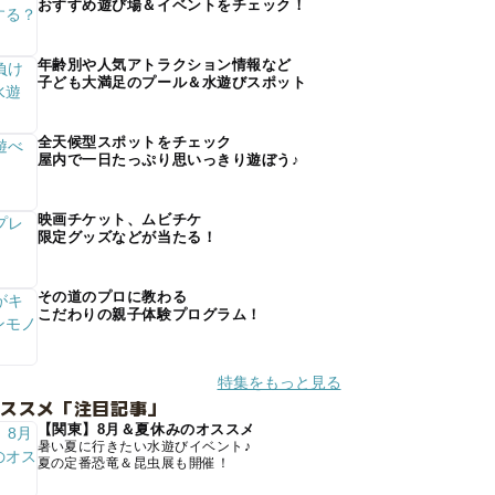
おすすめ遊び場＆イベントをチェック！
年齢別や人気アトラクション情報など
子ども大満足のプール＆水遊びスポット
全天候型スポットをチェック
屋内で一日たっぷり思いっきり遊ぼう♪
映画チケット、ムビチケ
限定グッズなどが当たる！
その道のプロに教わる
こだわりの親子体験プログラム！
特集をもっと見る
オススメ「注目記事」
【関東】8月＆夏休みのオススメ
暑い夏に行きたい水遊びイベント♪
夏の定番恐竜＆昆虫展も開催！