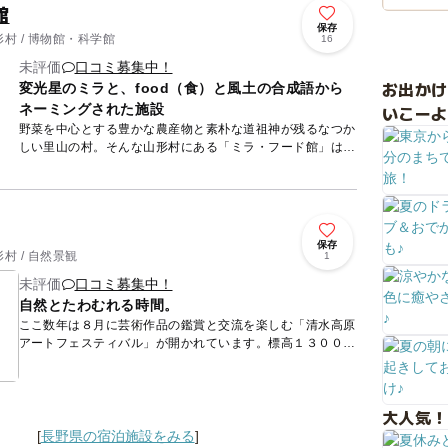
館
保存
村 / 博物館・科学館
16
未評価
口コミ募集中！
お出か
変光星のミラと、food（食）と風土の合成語から
ネーミングされた施設
いこーよ
野菜を中心とする豊かな農産物と素朴な道祖神が残るなつか
しい里山の村。そんな山形村にある「ミラ・フード館」は、
カリヨン塔があるユニークな外観が印象的な建物です。山形
村を観る、食...
保存
村 / 自然景観
1
未評価
口コミ募集中！
自然とたわむれる時間。
ここ数年は８月に芸術作品の鑑賞と交流を楽しむ「清水高原
アートフェスティバル」が開かれています。標高１３００～
１４５０メートルにある別荘７軒の部屋や庭を展示空間にし
て多彩な作品...
大人気！
[
長野県の宿泊施設をみる
]