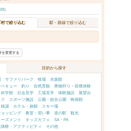
38)
町村で絞り込む
駅・路線で絞り込む
件を変更する
目的から探す
園
サファリパーク
牧場
水族館
ーベキュー
釣り
自然景観
果物狩り・収穫体験
・科学館
社会見学
工場見学
体験施設
展望台
ック
スポーツ施設
公園・総合公園
映画館
・銭湯
ホテル・旅館
スキー場
ショッピング
教室・習い事
道の駅
観光
ューズメント
キッズカフェ
SA・PA
然体験・アクティビティ
その他