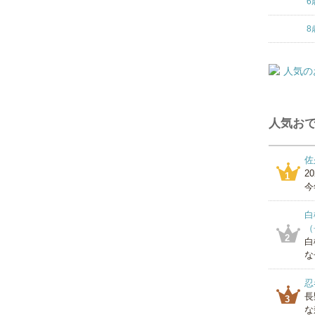
6
8
人気おで
佐
2
1
今
白
（
2
白
な
忍
長
3
な