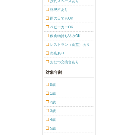
授乳スペースあり
託児所あり
雨の日でもOK
ベビーカーOK
飲食物持ち込みOK
レストラン（食堂）あり
売店あり
おむつ交換台あり
対象年齢
0歳
1歳
2歳
3歳
4歳
5歳