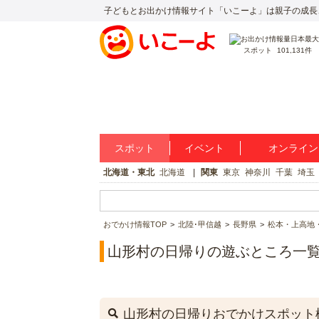
子どもとお出かけ情報サイト「いこーよ」は親子の成長
スポット
101,131件
スポット
イベント
オンライン
北海道・東北
北海道
関東
東京
神奈川
千葉
埼玉
おでかけ情報TOP
北陸･甲信越
長野県
松本・上高地
山形村の日帰りの遊ぶところ一
山形村の日帰りおでかけスポット