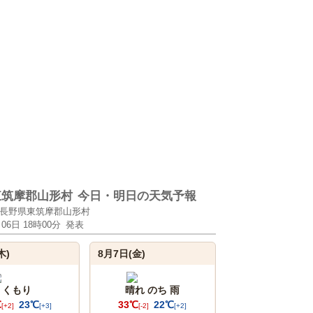
東筑摩郡山形村
今日・明日の天気予報
長野県東筑摩郡山形村
月06日 18時00分
発表
木)
8月7日(金)
くもり
晴れ のち 雨
℃
23℃
33℃
22℃
[+2]
[+3]
[-2]
[+2]