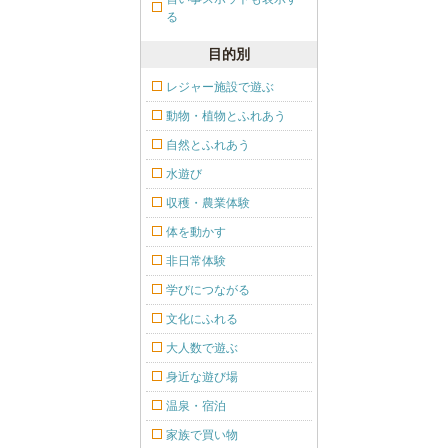
る
目的別
レジャー施設で遊ぶ
動物・植物とふれあう
自然とふれあう
水遊び
収穫・農業体験
体を動かす
非日常体験
学びにつながる
文化にふれる
大人数で遊ぶ
身近な遊び場
温泉・宿泊
家族で買い物