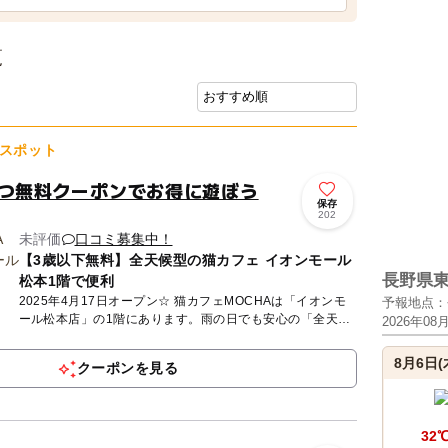
覧
スポット
やつ無料クーポンでお得に遊ぼう
保存
202
未評価
口コミ募集中！
【3歳以下無料】全天候型の猫カフェ イオンモール
長野県
松本1階で便利
2025年4月17日オープン☆ 猫カフェMOCHAは「イオンモ
予報地点：
ール松本店」の1階にあります。雨の日でも安心の「全天候
2026年08
型」屋内施設です。MOCHAが目指しているのは、人も、
猫...
8月6日(
クーポンを見る
32