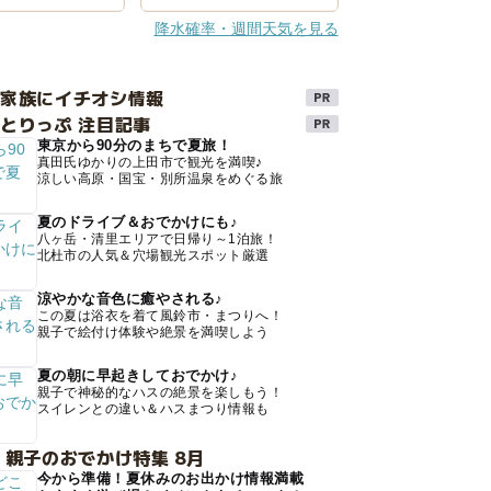
降水確率・週間天気を見る
け家族にイチオシ情報
とりっぷ 注目記事
東京から90分のまちで夏旅！
真田氏ゆかりの上田市で観光を満喫♪
涼しい高原・国宝・別所温泉をめぐる旅
夏のドライブ＆おでかけにも♪
八ヶ岳・清里エリアで日帰り～1泊旅！
北杜市の人気＆穴場観光スポット厳選
涼やかな音色に癒やされる♪
この夏は浴衣を着て風鈴市・まつりへ！
親子で絵付け体験や絶景を満喫しよう
夏の朝に早起きしておでかけ♪
親子で神秘的なハスの絶景を楽しもう！
スイレンとの違い＆ハスまつり情報も
 親子のおでかけ特集 8月
今から準備！夏休みのお出かけ情報満載