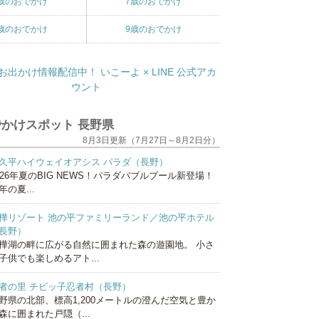
歳のおでかけ
7歳のおでかけ
歳のおでかけ
9歳のおでかけ
かけスポット 長野県
8月3日更新（7月27日～8月2日分）
久平ハイウェイオアシス パラダ（長野）
026年夏のBIG NEWS！パラダバブルプール新登場！
年の夏...
樺リゾート 池の平ファミリーランド／池の平ホテル
長野）
樺湖の畔に広がる自然に囲まれた森の遊園地。 小さ
子供でも楽しめるアト...
者の里 チビッ子忍者村（長野）
野県の北部、標高1,200メートルの澄んだ空気と豊か
森に囲まれた戸隠（...