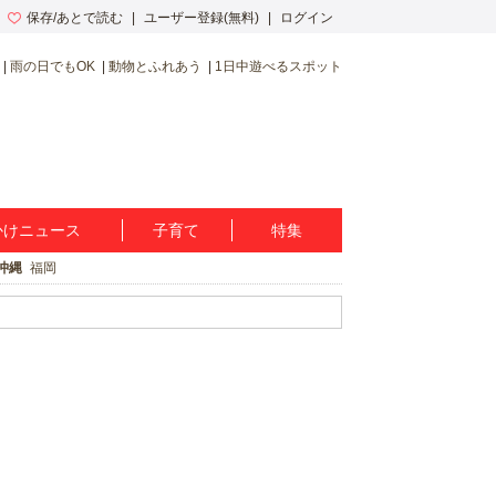
保存/あとで読む
ユーザー登録(無料)
ログイン
雨の日でもOK
動物とふれあう
1日中遊べるスポット
かけニュース
子育て
特集
沖縄
福岡