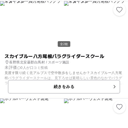
全2枚
スカイブルー八方尾根パラグライダースクール
長野県北安曇郡白馬村 / スポーツ施設
未評価
0人が口コミ投稿
見渡す限り続く北アルプスで空中散歩をしませんか？スカイブルー八方尾
根パラグライダースクールは、見下ろせば素晴らしい景色のなかでパラグ
ライダーの醍醐味を味わうことができるスポットです。白馬の景色をご自
続きをみる
分の目で上からみてみませんか？初心者の方には経験豊富なインストラク
ターが操縦し一緒に飛ぶタングラムフライトがお勧めです。 小学生から7
0歳ぐらいまでの方まで老若男女、ご家族でお楽しみいただけるよう他に
半日体験コースを、上級者の方にはライセンス取得コースもあります。参
加にはご予約の方を優先となりますが、当日のお申込みでも問題ありませ
ん。とりあえず見学にお越しいただき、その場で飛びたい、と当日の参加
も可能です。