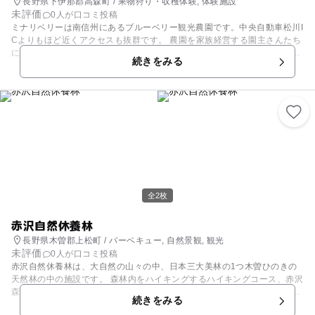
長野県下伊那郡高森町 / 果物狩り・収穫体験, 体験施設
未評価
0人が口コミ投稿
ミナリベリーは南信州にあるブルーベリー観光農園です。中央自動車松川I
Cよりもほど近くアクセスも抜群です。 農園を家族経営する園主さんたち
によるアットホームな雰囲気でブルーベリー狩りができます。大きな果実
続きをみる
で甘みもたっぷりあるブルーベリーが時間制限なしで食べ放題なのはとて
もうれしいです。料金設定もとても良心的で、食べ放題の上にお土産パッ
ク付なのは驚きです。 夏季のみの営業になります。気候によって毎年開園
が変動しますので、ご確認の上、お出かけ下さい。
全2枚
赤沢自然休養林
長野県木曽郡上松町 / バーベキュー, 自然景観, 観光
未評価
0人が口コミ投稿
赤沢自然休養林は、大自然の山々の中、日本三大美林の1つ木曽ひのきの
天然林の中の施設です。 森林内をハイキングするハイキングコース、赤沢
森林鉄道と呼ばれる森林内を運行する観光鉄道、また、その記念館には大
続きをみる
正時代からの森林鉄道の歴史を物語る品々が展示されています。 夏休み期