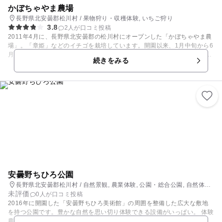
かぼちゃやま農場
長野県北安曇郡松川村 / 果物狩り・収穫体験, いちご狩り
3.8
2人が口コミ投稿
2011年4月に、長野県北安曇郡の松川村にオープンした「かぼちゃやま農
場」。「章姫」などのイチゴを栽培しています。開園以来、1月中旬から6
月下旬のシーズンには、甘い香りを放つイチゴの実をいっぱい実らせてい
続きをみる
ます。 事前の予約が必要ですが、イチゴを摘み取ったその場で、甘くて新
鮮な味わいを楽しむことができます。また、敷地内では8月下旬から11月
下旬にかけて、リンゴ狩りができます。 【りんご狩り情報】 例年 8月下
旬～11月下旬 【いちご狩り情報】 例年 1月中下旬～6月下旬
安曇野ちひろ公園
長野県北安曇郡松川村 / 自然景観, 農業体験, 公園・総合公園, 自然体
未評価
験・アクティビティ
0人が口コミ投稿
2016年に開園した「安曇野ちひろ美術館」の周囲を整備した広大な敷地
を持つ公園です。豊かな自然を思い切り体験できる設備がいっぱい。 体験
農園、雑木林のエリアなどで自然体験を満喫したり、黒柳徹子が執筆した