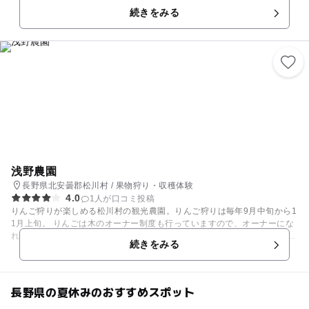
続きをみる
浅野農園
長野県北安曇郡松川村 / 果物狩り・収穫体験
4.0
1人が口コミ投稿
りんご狩りが楽しめる松川村の観光農園。りんご狩りは毎年9月中旬から1
1月上旬。 りんごは木のオーナー制度も行っていますので、オーナーにな
ればたくさんのりんごを収穫可能！150個の保証付きです。 他にも農業体
続きをみる
験なども行っていますので、ぜひお問い合わせの上お出かけしてみては？
【味覚狩りカレンダー】 ※時期はあくまで目安です。実際の生育状況は施
設にご確認ください。 ※料金は作物の種類や時期、プランにより異なりま
す。公式サイトなどでご確認ください。 りんご：9月上旬～11月上旬
長野県の夏休みのおすすめスポット