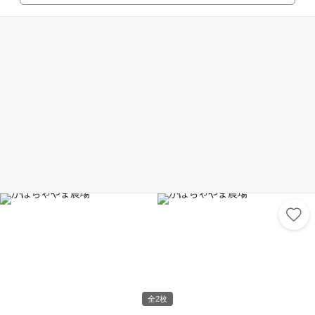
折にふれてこの地を訪れ、数々のスケッチを残しています。 この美術館は
ちひろの絵に出会う場所であるとともに、世界の絵本画家の作品が展示さ
れているところです。散逸しやすい子どもの本のイラストレーションを人
類の貴重な文化財のひとつと位置づけ、作品と資料の収集、保存、研究、
公開に努めています。絵本の原画やスケッチのほか、絵本文化そのものの
歴史がわかる資料も公開。約3000冊の絵本が閲覧できる図書室、木や布
のおもちゃで遊べる「子どもの部屋」も人気です。 その他、北アルプスを
望む絵本カフェ、ミュージアムショップ等もあり、家族で一日楽しめる美
術館です。 ※2016年夏に、安曇野ちひろ公園の北側エリアが拡充され、
「食」「農」「いのち」を体験的に学べる公園へリニューアルしました。
その一角には、ちひろの絵で愛される『窓ぎわのトットちゃん』（ちひろ
美術館館長・黒柳徹子著）に登場する、電車の教室を再現した「トットち
ゃん広場」もございます。四季折々の花々を楽しみながら、清流・乳川の
川辺を散策することができます。
全2枚