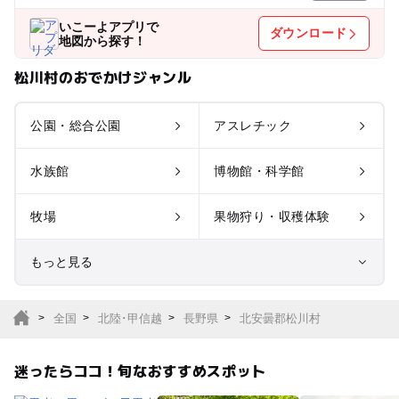
いこーよアプリで
ダウンロード
地図から探す！
松川村のおでかけジャンル
公園・総合公園
アスレチック
水族館
博物館・科学館
牧場
果物狩り・収穫体験
もっと見る
室内遊び場
遊園地
全国
北陸･甲信越
長野県
北安曇郡松川村
テーマパーク
動物園
迷ったらココ！旬なおすすめスポット
サファリパーク
植物園・フラワーパー