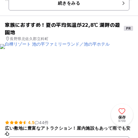
続きをみる
「窓ぎわのトットちゃん」の世界が再現されている「トットちゃん広場」
も必見です。トットちゃんの世界を体感できるよう、電車の教室や図書室
も再現されています。また、様々なイベントなどが行われる体験交流館
も。 美術館とあわせて1日たっぷり過ごせます。
家族におすすめ！夏の平均気温が22,8℃ 湖畔の遊
園地
長野県北佐久郡立科町
保存
9799
4.5
44件
広い敷地に豊富なアトラクション！屋内施設もあって雨でも安
心