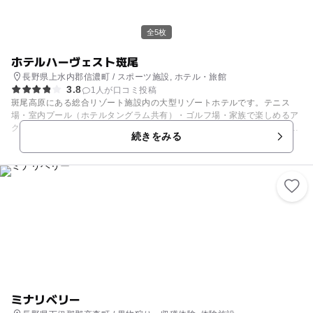
全5枚
ホテルハーヴェスト斑尾
長野県上水内郡信濃町 / スポーツ施設, ホテル・旅館
3.8
1人が口コミ投稿
斑尾高原にある総合リゾート施設内の大型リゾートホテルです。テニス
場・室内プール（ホテルタングラム共有）・ゴルフ場・家族で楽しめるア
クティビティ・トレッキング、冬は隣接するタングラムスキーサーカス斑
続きをみる
尾高原スキー場でスキー・スノーボードが楽しめます。 十分遊んだ後は、
大浴場や岩風呂仕立ての温泉露天風呂から黒姫山を眺めながら疲れを癒し
てくださいね。 初夏には、リゾート施設内の100万輪のゆりとラベンダー
が咲誇るゆり＆ラベンダー園を訪れてみてはいかがでしょう？
ミナリベリー