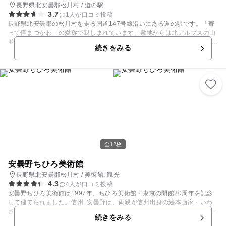
長野県北安曇郡松川村 / 道の駅
3.7
1人が口コミ投稿
長野県北安曇郡の松川村を走る国道147号線沿いにある道の駅です。「寄
って停まつかわ」の愛称で親しまれています。敷地からは北アルプスの山
並を背景に安曇野の田園風景が広がります。 赤松林に囲まれた施設の中の
続きをみる
売店には、松川産コシヒカリをはじめ、りんごのジュースや、いわさきち
ひろグッズなどが並びます。食堂では、信州吟醸豚使用の旨とろ丼が人気
メニューとなっています。
全12枚
安曇野ちひろ美術館
長野県北安曇郡松川村 / 美術館, 観光
4.3
4人が口コミ投稿
安曇野ちひろ美術館は1997年、ちひろ美術館・東京の開館20周年を記念
して建てられました。信州･安曇野は、両親が信州出身の絵本画家・いわ
さきちひろにとって、幼いころから親しんだ心のふるさとでした。美術館
続きをみる
のある松川村は、戦後、両親が開拓農民として暮らした土地で、ちひろは