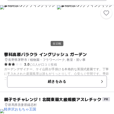
間はイベントも開催されていて、バーベキューや魚のつかみ取りなど子供
たちも大喜びの趣向を凝らしたものがあります。 森林浴をしながら、大自
然を感じることができます。
全10枚
蓼科高原バラクラ イングリッシュ ガーデン
長野県茅野市 / 植物園・フラワーパーク, 教室・習い事
3.0
1人が口コミ投稿
ガーデンデザイナー、ケイ山田が手掛ける本格的な英国式庭園です。丁寧
に手入れされた庭園風景は誰もがうっとりして、心安らぐ空間です。季節
ごとに咲き誇る花々が癒しを与えてくれるでしょう。 ここには、様々なテ
続きをみる
ーマを設けた庭園があり、それぞれ違った表情を見せてくれます。また、
英国式庭園にふさわしい優雅な時間を過ごすことができるレストランやカ
フェも併設。もちろん、ガーデニングに欠かせない苗や園芸用品も数多く
取り揃えてきます。園内をゆったりと散歩するのはとても気持ちが安らぎ
親子でチャレンジ！北関東最大級規模アスレチック
ます。
群馬県吾妻郡嬬恋村