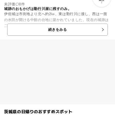
7
未評価
0件
城跡のおもかげは勤行川崖に残すのみ。
伊佐城は市街地より北へ約2㎞、東は勤行川に接し、西は一面
の水田が開ける中館の台地に築かれていました。現在の城跡は
二の丸跡といわれ、観音寺境内になっています。城跡のおもか
続きをみる
げは勤行川崖に残すのみで勤...
茨城県の日帰りのおすすめスポット