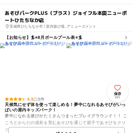
あそびパークPLUS（プラス）ジョイフル本田ニューポ
ートひたちなか店
茨城県ひたちなか市 / 室内遊び場, アミューズメント
【お知らせ】🏄⭐️8月ボールプール表⭐️🏄
保存
991
4.3
3件
天候気にせず体を使って楽しめる！夢中になれるあそびがいっ
ぱいの屋内キッズパーク！
夢中になれる遊びがたくさんつまったプレイグラウンド！！ こ
ころとからだの成長を育むあそびを通じて親子であそびをクリ
エイトしよう！！ ♢♦ここでしか乗れない！ひたちなか海浜鉄