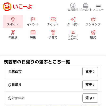
会員登録
プレゼント
メニュー
スポット
イベント
チケット
クーポン
ランキング
おでかけ
年齢別
特集
子育て
観光
ニュース
筑西市の日帰りの遊ぶところ一覧
変更
筑西市
変更
日帰り
選ぶ
対象年齢