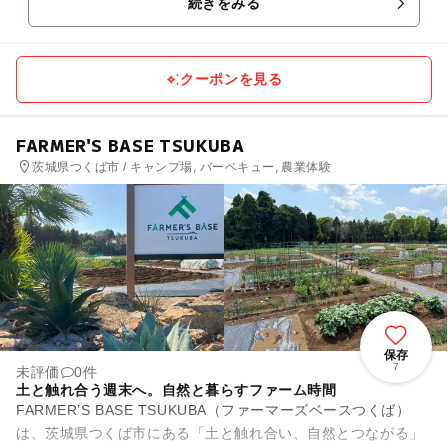
続きをみる
道 みなとせん...
クーポンを見る
FARMER'S BASE TSUKUBA
茨城県つくば市 / キャンプ場, バーベキュー, 農業体験
保存
7
未評価
0件
土と触れ合う週末へ。自然と暮らすファーム時間
FARMER’S BASE TSUKUBA（ファーマーズベースつくば）
は、茨城県つくば市にある「土と触れ合い、自然とつながる」