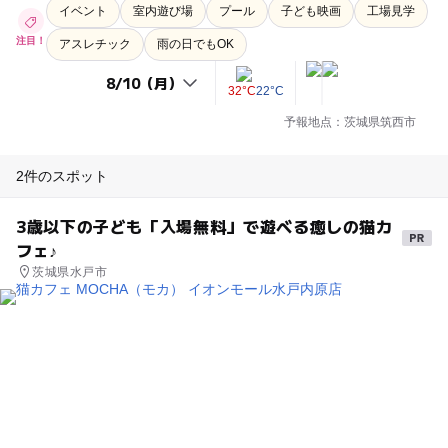
イベント
室内遊び場
プール
子ども映画
工場見学
注目！
アスレチック
雨の日でもOK
32°C
22°C
予報地点：茨城県筑西市
2件のスポット
3歳以下の子ども「入場無料」で遊べる癒しの猫カ
フェ♪
茨城県水戸市