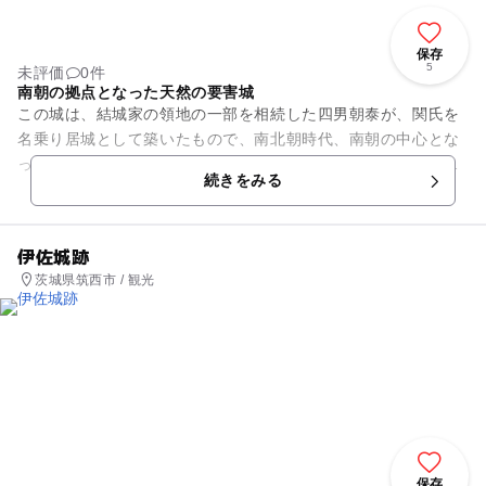
保存
5
未評価
0件
南朝の拠点となった天然の要害城
この城は、結城家の領地の一部を相続した四男朝泰が、関氏を
名乗り居城として築いたもので、南北朝時代、南朝の中心とな
った城です。市の南端に位置し、かつては東・南・西の三方を
続きをみる
大宝沼に囲まれた台地にあり...
伊佐城跡
茨城県筑西市 / 観光
保存