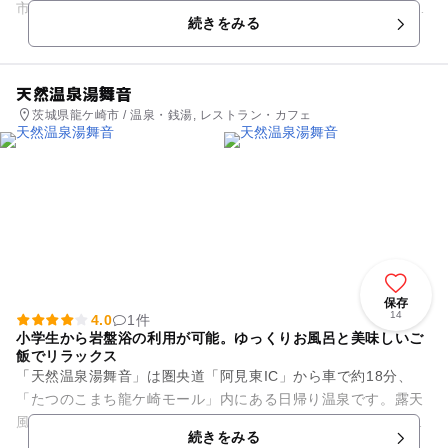
市民農園とキャンプ・BBQ場を併設した複合型アウトドア施設
続きをみる
です。...
天然温泉湯舞音
茨城県龍ケ崎市 / 温泉・銭湯, レストラン・カフェ
保存
14
4.0
1件
小学生から岩盤浴の利用が可能。ゆっくりお風呂と美味しいご
飯でリラックス
「天然温泉湯舞音」は圏央道「阿見東IC」から車で約18分、
「たつのこまち龍ケ崎モール」内にある日帰り温泉です。露天
風呂や日替わり湯、つぼ湯、岩盤浴など多種多様にご用意。岩
続きをみる
盤浴は小学生から利用でき...