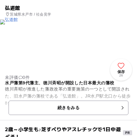
弘道館
茨城県水戸市 / 社会見学
保存
26
未評価
0件
水戸藩第9代藩主、徳川斉昭が開設した日本最大の藩校
徳川斉昭が推進した藩政改革の重要施策の一つとして開設され
た、旧水戸藩の藩校である「弘道館」。JR水戸駅北口から徒歩
8分の場所にあります。徳川家最後の将軍・慶喜が英才教育を
続きをみる
受けた場所としても知られ...
2歳～小学生も♪芝すべりやアスレチックで1日中遊
べる！