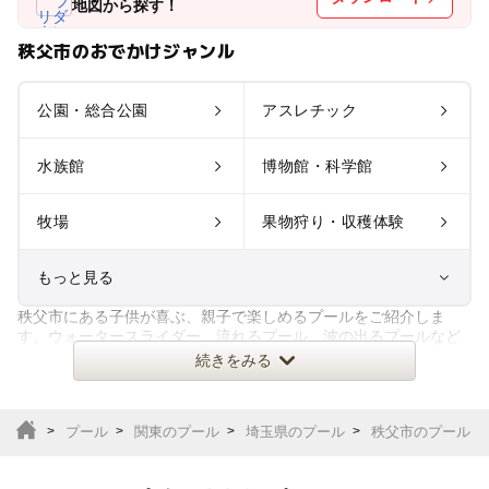
地図から探す！
秩父市のおでかけジャンル
公園・総合公園
アスレチック
水族館
博物館・科学館
牧場
果物狩り・収穫体験
もっと見る
秩父市にある子供が喜ぶ、親子で楽しめるプールをご紹介しま
室内遊び場
遊園地
す。ウォータースライダー、流れるプール、波の出るプールなど
のアトラクションプールから、小
続きをみる
テーマパーク
動物園
プール
関東のプール
埼玉県のプール
秩父市のプール
サファリパーク
植物園・フラワーパー
ク