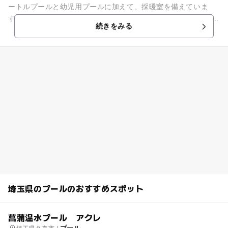
ートルプールと幼児用プールに加えて、採暖室を備えていま
す。 いずれのプールも、水温は一年を通して約30度に保たれて
続きをみる
おり、一年中天候...
埼玉県のプールのおすすめスポット
菖蒲温水プール アクレ