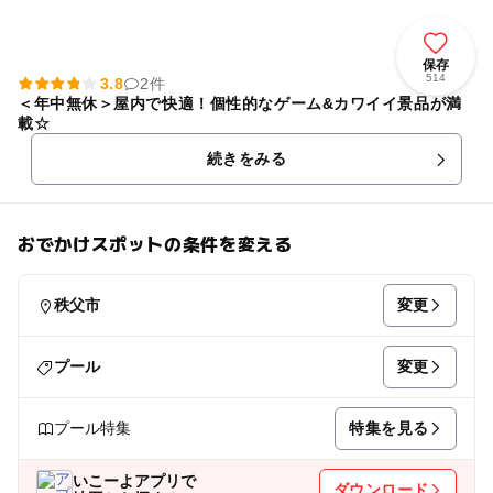
保存
514
3.8
2件
＜年中無休＞屋内で快適！個性的なゲーム&カワイイ景品が満
載☆
続きをみる
おでかけスポットの条件を変える
変更
秩父市
変更
プール
特集を見る
プール特集
いこーよアプリで
ダウンロード