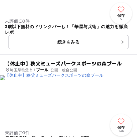
保存
5
未評価
0件
3歳以下無料のドリンクバーも！「華屋与兵衛」の魅力を徹底
レポ
続きをみる
【休止中】秩父ミューズパークスポーツの森プール
プール
埼玉県秩父市 /
, 公園・総合公園
保存
146
未評価
0件