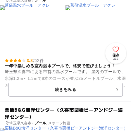
プール
埼玉県久喜市 /
保存
212
3.8
2件
一年中楽しめる室内温水プールで、格安で遊びましょう！
埼玉県久喜市にある市営の温水プールです。 屋内のプールで、
水深1.2m～1.3mで8本のコースが並ぶ25メートルプール、水深
0m～0.5mで縦横13m×4mの幼児用プールに加えて、内径2m～
続きをみる
3...
栗橋B&G海洋センター（久喜市栗橋ビーアンドジー海
洋センター）
プール
埼玉県久喜市 /
, スポーツ施設