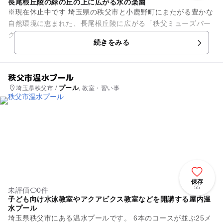
長尾根丘陵の緑の丘の上に広がる水の楽園
※現在休止中です 埼玉県の秩父市と小鹿野町にまたがる豊かな
自然環境に恵まれた、長尾根丘陵に広がる「秩父ミューズパー
ク」の中の「スポーツの森」に、プールが設置されています。
続きをみる
渚の長さが15...
秩父市温水プール
プール
埼玉県秩父市 /
, 教室・習い事
保存
55
未評価
0件
子ども向け水泳教室やアクアビクス教室などを開講する屋内温
水プール
埼玉県秩父市にある温水プールです。 6本のコースが並ぶ25メ