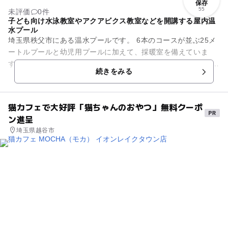
保存
55
未評価
0件
子ども向け水泳教室やアクアビクス教室などを開講する屋内温
水プール
埼玉県秩父市にある温水プールです。 6本のコースが並ぶ25メ
ートルプールと幼児用プールに加えて、採暖室を備えていま
す。 いずれのプールも、水温は一年を通して約30度に保たれて
続きをみる
おり、一年中天候...
猫カフェで大好評「猫ちゃんのおやつ」無料クーポ
ン進呈
埼玉県越谷市