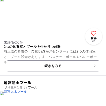
保存
27
未評価
0件
2つの体育室とプールを併せ持つ施設
埼玉県久喜市の「栗橋B&G海洋センター」には2つの体育室
と、プール設備があります。バスケットボールやバレーボー
ル、卓球台がそろう第1体育室、柔剣道と体操に利用できる第2
続きをみる
体育室と、用途により使い分...
鷲宮温水プール
プール
埼玉県久喜市 /