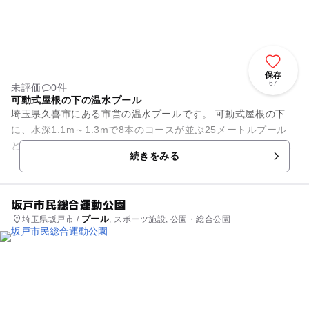
保存
67
未評価
0件
可動式屋根の下の温水プール
埼玉県久喜市にある市営の温水プールです。 可動式屋根の下
に、水深1.1m～1.3mで8本のコースが並ぶ25メートルプール
と、水深0.5m～0.6mの幼児用プールを備えています。 子供の
続きをみる
身長や...
坂戸市民総合運動公園
プール
埼玉県坂戸市 /
, スポーツ施設, 公園・総合公園