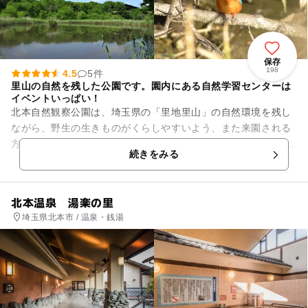
保存
198
4.5
5件
里山の自然を残した公園です。園内にある自然学習センターは
イベントいっぱい！
北本自然観察公園は、埼玉県の「里地里山」の自然環境を残し
ながら、野生の生きものがくらしやすいよう、また来園される
方が自然に親しめるように整えられた公園です。1992年（平成
続きをみる
4年）7月にオープンし...
北本温泉 湯楽の里
埼玉県北本市 / 温泉・銭湯