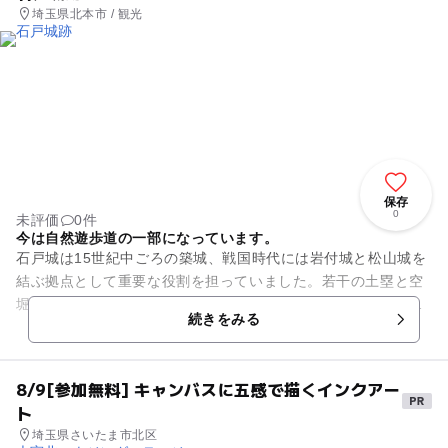
埼玉県北本市 / 観光
保存
0
未評価
0件
今は自然遊歩道の一部になっています。
石戸城は15世紀中ごろの築城、戦国時代には岩付城と松山城を
結ぶ拠点として重要な役割を担っていました。若干の土塁と空
堀が残っています。一夜堤は北条氏が石戸城を攻めた折、一夜
続きをみる
にして沼地に堤を築いたこ...
8/9[参加無料] キャンバスに五感で描くインクアー
ト
埼玉県さいたま市北区