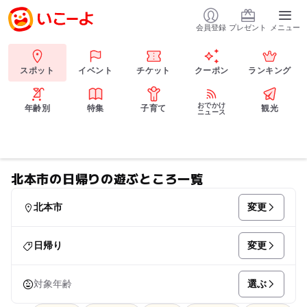
会員登録
プレゼント
メニュー
スポット
イベント
チケット
クーポン
ランキング
おでかけ
年齢別
特集
子育て
観光
ニュース
北本市の日帰りの遊ぶところ一覧
変更
北本市
変更
日帰り
選ぶ
対象年齢