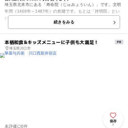
埼玉県北本市にある「寿命院（じゅみょういん）」です。文明
年間（1469年～1487年）の創建です。もとは「持明院」とい
い、戦国時代に付近を支配していた深井氏が中興です。天正19
続きをみる
年（1591年）に...
本格和食&キッズメニューに子供も大満足！
埼玉県川口市
保存
2
未評価
0件