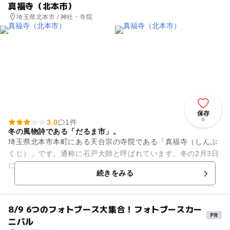
真福寺（北本市）
埼玉県北本市 / 神社・寺院
保存
6
3.0
1件
冬の風物詩である「だるま市」。
埼玉県北本市本町にある天台宗の寺院である「真福寺（しんぷ
くじ）」です。通称に石戸大師と呼ばれています。冬の2月3日
に「石戸厄除両大師、真福寺」にて毎年恒例の「だるま市」が
続きをみる
開催されます。明治以前よ...
8/9 6つのフォトブース大集合！フォトブースカー
ニバル