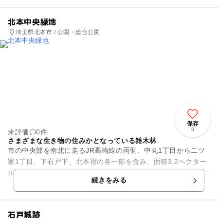
北本中央緑地
埼玉県北本市 / 公園・総合公園
保存
8
未評価
0件
さまざまな生き物の住みかとなっている雑木林
市の中央部を南北に走るJR高崎線の両側、中丸1丁目から二ツ
家1丁目、下石戸下、北本宿の各一部を含み、面積3.2ヘクター
ルにも及ぶ緑地帯です。 JR高崎線沿線では唯一の雑木林であ
続きをみる
り、北本を象...
石戸城跡