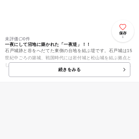
保存
1
未評価
0件
一夜にして沼地に築かれた「一夜堤」！！
石戸城跡と谷をへだてた東側の台地を結ぶ堤です。石戸城は15
世紀中ごろの築城、戦国時代には岩付城と松山城を結ぶ拠点と
して重要な役割を担っていました。若干の土塁と空堀が残って
続きをみる
います。一夜堤は北条氏が...