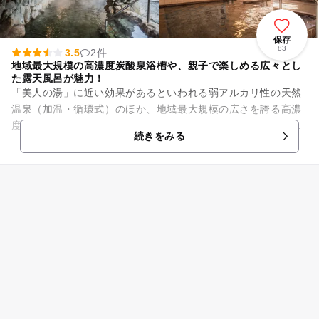
保存
83
3.5
2件
地域最大規模の高濃度炭酸泉浴槽や、親子で楽しめる広々とし
た露天風呂が魅力！
「美人の湯」に近い効果があるといわれる弱アルカリ性の天然
温泉（加温・循環式）のほか、地域最大規模の広さを誇る高濃
度炭酸泉浴槽やロウリュウサウナなど多彩なお風呂が楽しめま
続きをみる
す。 そして、驚くことに...