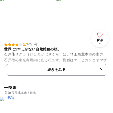
保存
4
3.7
1件
世界に1本しかない自然雑種の桜。
石戸蒲ザクラ（いしとかばざくら）は、埼玉県北本市の南方、
石戸宿の東光寺境内にある桜です。樹種はエドヒガンとヤマザ
クラの自然雑種で、花弁の白い花を咲かせます。樹齢は約800
続きをみる
年といわれ、大正11年（...
一夜堤
埼玉県北本市 / 観光