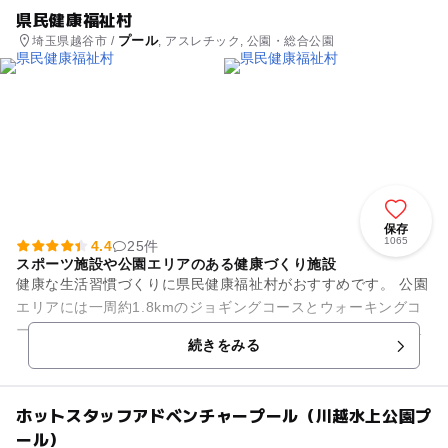
県民健康福祉村
プール
埼玉県越谷市 /
, アスレチック, 公園・総合公園
保存
1065
4.4
25件
スポーツ施設や公園エリアのある健康づくり施設
健康な生活習慣づくりに県民健康福祉村がおすすめです。 公園
エリアには一周約1.8kmのジョギングコースとウォーキングコ
ース、その外周には約2kmのサイクリングコースがあります。
続きをみる
芝生広場の他に、...
ホットスタッフアドベンチャープール（川越水上公園プ
ール）