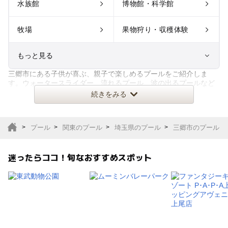
水族館
博物館・科学館
牧場
果物狩り・収穫体験
もっと見る
三郷市にある子供が喜ぶ、親子で楽しめるプールをご紹介しま
室内遊び場
遊園地
す。ウォータースライダー、流れるプール、波の出るプールなど
のアトラクションプールから、小
続きをみる
テーマパーク
動物園
プール
関東のプール
埼玉県のプール
三郷市のプール
サファリパーク
植物園・フラワーパー
ク
迷ったらココ！旬なおすすめスポット
キャンプ場
バーベキュー
釣り
自然景観
いちご狩り
農業体験