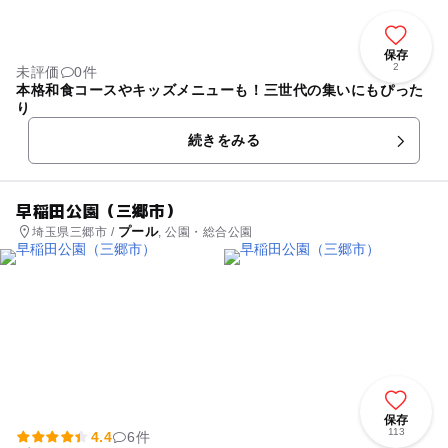
保存
2
未評価
0件
本格和食コースやキッズメニューも！三世代の集いにもぴった
り
続きをみる
早稲田公園（三郷市）
プール
埼玉県三郷市 /
, 公園・総合公園
保存
113
4.4
6件