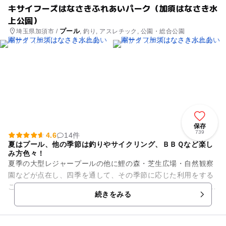
キサイフーズはなさきふれあいパーク（加須はなさき水
上公園）
プール
埼玉県加須市 /
, 釣り, アスレチック, 公園・総合公園
保存
739
4.6
14件
夏はプール、他の季節は釣りやサイクリング、ＢＢＱなど楽し
み方色々！
夏季の大型レジャープールの他に鯉の森・芝生広場・自然観察
園などが点在し、四季を通して、その季節に応じた利用をする
ことができる公園です。 芝生広場は、ほんのチョット小高い南
続きをみる
向きの丘のひろ～い広場...