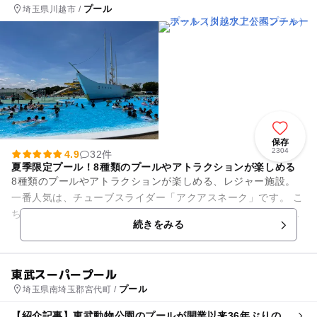
プール
埼玉県川越市 /
保存
2304
4.9
32件
夏季限定プール！8種類のプールやアトラクションが楽しめる
8種類のプールやアトラクションが楽しめる、レジャー施設。
一番人気は、チューブスライダー「アクアスネーク」です。 こ
ちらは148ｍもある長いチューブスライダーです。 その高低差
続きをみる
は15ｍほ...
東武スーパープール
プール
埼玉県南埼玉郡宮代町 /
【紹介記事】東武動物公園のプールが開業以来36年ぶりの大