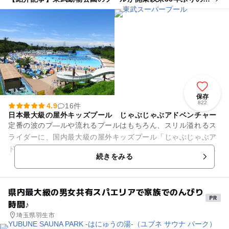
改修 ウォーターチャレンジとのコラボも
保存
822
4.9
16件
日本最大級の屋外キッズプール じゃぶじゃぶアドベンチャー
定番の波のプ―ルや流れるプールはもちろん、スリル溢れるス
ライダーに、国内最大級の屋外キッズプール「じゃぶじゃぶア
ドベンチャー」が揃い、大人から子どもまで楽しめる水の楽園
続きをみる
です！ また、急流す...
県内最大級の男女共有スパエリアで家族でのんびり
時間♪
埼玉県羽生市