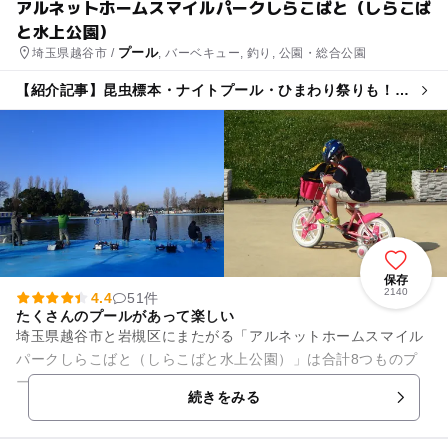
アルネットホームスマイルパークしらこばと（しらこば
と水上公園）
プール
埼玉県越谷市 /
, バーベキュー, 釣り, 公園・総合公園
【紹介記事】昆虫標本・ナイトプール・ひまわり祭りも！埼
玉県営公園の夏イベント10選
保存
2140
4.4
51件
たくさんのプールがあって楽しい
埼玉県越谷市と岩槻区にまたがる「アルネットホームスマイル
パークしらこばと（しらこばと水上公園）」は合計8つものプ
ールがある 県営の大レジャープールです。 また、夏季プール
続きをみる
以外ではエサ釣り（冬～...