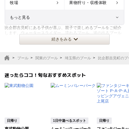
牧場
果物狩り・収穫体験
もっと見る
比企郡吉見町にある子供が喜ぶ、親子で楽しめるプールをご紹介
室内遊び場
遊園地
します。ウォータースライダー、流れるプール、波の出るプール
などのアトラクションプールか
続きをみる
テーマパーク
動物園
プール
関東のプール
埼玉県のプール
比企郡吉見町のプ
サファリパーク
植物園・フラワーパー
ク
迷ったらココ！旬なおすすめスポット
キャンプ場
バーベキュー
釣り
自然景観
いちご狩り
農業体験
日帰り
1日中遊べるスポット
日帰り
潮干狩り
社会見学
東武動物公園
ムーミンバレーパーク
ファンタジーキッ