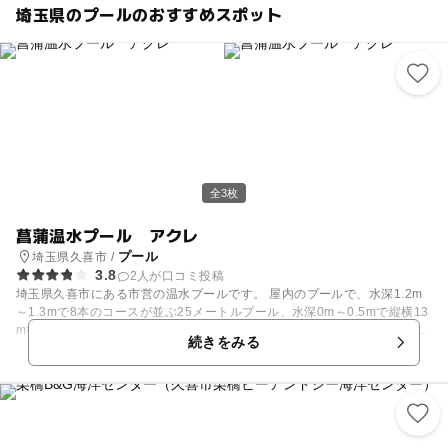
埼玉県のプールのおすすめスポット
全3枚
菖蒲温水プール アクレ
プール
埼玉県久喜市 /
3.8
2人が口コミ投稿
埼玉県久喜市にある市営の温水プールです。 屋内のプールで、水深1.2m
～1.3mで8本のコースが並ぶ25メートルプール、水深0m～0.5mで縦横13
m×4mの幼児用プールに加えて、内径2m～3ｍのジャグジーがあります。
続きをみる
1回3時間以内という制限はありますが、市営ならではの格安で遊べます。
屋内の温水プールであるため、一年中気候を気にすることなく水泳や水遊
びを楽しむことができます。 オムツさえ取れていれば利用できるので、プ
ールデビューにも良いと思います！