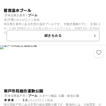
鷲宮温水プール
プール
埼玉県久喜市 /
未評価
0人が口コミ投稿
埼玉県久喜市にある市営の温水プールです。 可動式屋根の下に、水深1.1
m～1.3mで8本のコースが並ぶ25メートルプールと、水深0.5m～0.6mの
幼児用プールを備えています。 子供の身長や習熟度に合わせて利用できる
続きをみる
のでとても便利！ 1回3時間単位の総入替制を採用しています。 屋内の温
水プールであるため、一年中気候を気にすることなく水泳や水遊びを楽し
むことができますよ！ おむつが取れていない子は入場することができませ
ん。
坂戸市民総合運動公園
プール
埼玉県坂戸市 /
, スポーツ施設, 公園・総合公園
3.0
1人が口コミ投稿
埼玉県坂戸市にある市営の総合運動公園です。敷地内には、大体育室、小