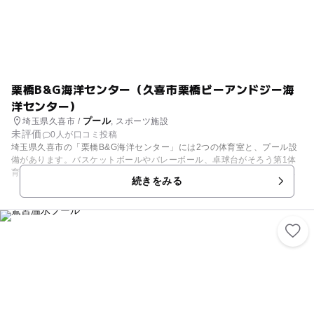
栗橋B&G海洋センター（久喜市栗橋ビーアンドジー海
洋センター）
プール
埼玉県久喜市 /
, スポーツ施設
未評価
0人が口コミ投稿
埼玉県久喜市の「栗橋B&G海洋センター」には2つの体育室と、プール設
備があります。バスケットボールやバレーボール、卓球台がそろう第1体
育室、柔剣道と体操に利用できる第2体育室と、用途により使い分けま
続きをみる
す。 また、プールは25メートルプールと、幼児用プールを設置。毎年、7
月と8月の夏のシーズンにオープンし、水泳や水遊びを楽しむことができ
ます。水着・水泳帽子を着用してください。おむつの取れていないお子さ
ん利用できません。浮き輪は、幼児用プールのみ使用できます。