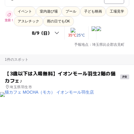
イベント
室内遊び場
プール
子ども映画
工場見学
注目！
アスレチック
雨の日でもOK
35°C
25°C
予報地点：埼玉県比企郡吉見町
1件のスポット
【3歳以下は入場無料】イオンモール羽生2階の猫
カフェ♪
埼玉県羽生市