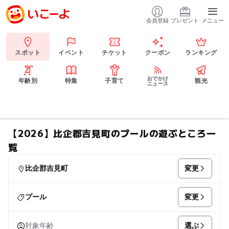
会員登録
プレゼント
メニュー
スポット
イベント
チケット
クーポン
ランキング
おでかけ
年齢別
特集
子育て
観光
ニュース
【2026】比企郡吉見町のプールの遊ぶところ一
覧
変更
比企郡吉見町
変更
プール
選ぶ
対象年齢