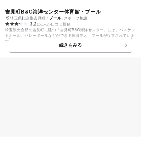
吉見町B&G海洋センター体育館・プール
プール
埼玉県比企郡吉見町 /
, スポーツ施設
3.2
1人が口コミ投稿
埼玉県比企郡の吉見町に建つ「吉見町B&G海洋センター」には、バスケッ
トボール、バレーボールなどができる体育館と、プールが設置されていま
す。 6本のコースが並ぶ25メートルプールと、幼児用のプールを備えてい
続きをみる
ます。毎年7月中旬から8月31日の夏のシーズンにオープンし、夏休み期
間に水泳や水遊びを楽しむことができます。 施設内には体育館もあり、バ
スケットボール、バレーボール、テニス、バドミントン、インディカ、卓
球などもできます。