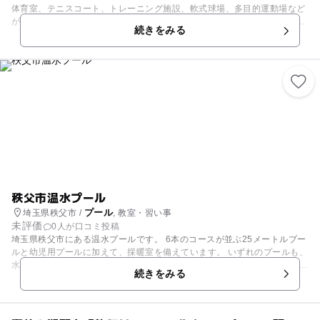
体育室、テニスコート、トレーニング施設、軟式球場、多目的運動場など
があり、あらゆる種類のスポーツを楽しむことができる総合スポーツ施設
続きをみる
として坂戸市のスポーツの拠点となっています。 ※坂戸市民プールは休止
しています。
秩父市温水プール
プール
埼玉県秩父市 /
, 教室・習い事
未評価
0人が口コミ投稿
埼玉県秩父市にある温水プールです。 6本のコースが並ぶ25メートルプー
ルと幼児用プールに加えて、採暖室を備えています。 いずれのプールも、
水温は一年を通して約30度に保たれており、一年中天候を気にすることな
続きをみる
く水泳や水遊びを楽しむことができます。 また、子ども向け水泳教室やア
クアビクス教室などの教室も開講しています。 料金もリーズナブルなの
で、気軽に利用できますよ。 是非一度、訪れてみてくださいね。