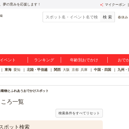
、夢の育みを応援します！
マイクーポン
春休み
イベント
ランキング
年齢別おでかけ
おで
東海
愛知
北陸・甲信越
関西
大阪
京都
兵庫
中国・四国
九州・
の動物とふれあうおでかけスポット
ところ一覧
検索条件をすべてリセット
スポット検索