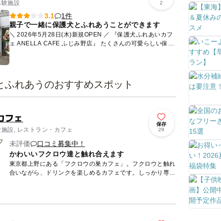
体験施設
2
1件
3.1
親子で一緒に保護犬とふれあうことができます
＼ 2026年5月28日(木)新規OPEN ／ 『保護犬ふれあいカフ
ェ ANELLA CAFE ふじみ野店』 たくさんの可愛らしい保護
犬と、まったりふれあいができます💓 ...
とふれあうのおすすめスポット
カフェ
保存
験施設, レストラン・カフェ
29
未評価
口コミ募集中！
かわいいフクロウ達と触れ合えます
東京都上野にある「フクロウの巣カフェ」。フクロウと触れ
合いながら、ドリンクを楽しめるカフェです。しっかり専門
のスタッフが説明してくれるので、手に乗せたり、エサやり
体験が安心し...