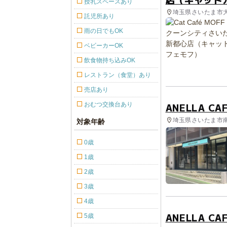
授乳スペースあり
埼玉県さいたま市大
託児所あり
雨の日でもOK
ベビーカーOK
飲食物持ち込みOK
レストラン（食堂）あり
売店あり
おむつ交換台あり
ANELLA 
埼玉県さいたま市南
対象年齢
0歳
1歳
2歳
3歳
4歳
ANELLA 
5歳