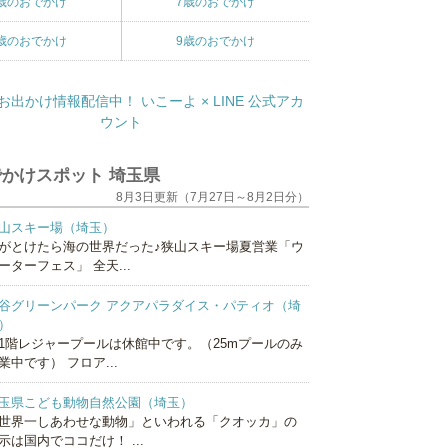
歳のおでかけ
7歳のおでかけ
歳のおでかけ
9歳のおでかけ
かけスポット 埼玉県
8月3日更新（7月27日～8月2日分）
山スキー場（埼玉）
がとけたら海の世界だった♪狭山スキー場夏営業「ウ
ーターフェス」 全天...
谷グリーンパーク アクアパラダイス・パティオ（埼
）
1階レジャープールは休館中です。（25mプールのみ
業中です） フロア...
玉県こども動物自然公園（埼玉）
世界一しあわせな動物」といわれる「クオッカ」の
示は国内でココだけ！ ...