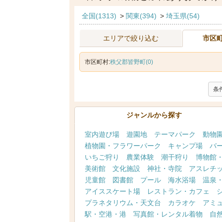
全国(1313)
>
関東(394)
>
埼玉県(54)
エリアで絞り込む
市区
市区町村:
秩父郡皆野町(0)
条
ジャンルから探す
室内遊び場
遊園地
テーマパーク
動物
植物園・フラワーパーク
キャンプ場
バ
いちご狩り
農業体験
潮干狩り
博物館
美術館
文化施設
神社・寺院
アスレチ
児童館
図書館
プール
海水浴場
温泉
アイススケート場
レストラン・カフェ
プラネタリウム・天文台
カラオケ
アミ
駅・空港・港
写真館・レンタル着物
自