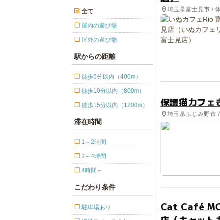
埼玉県富士見市 / 
全て
屋内の遊び場
屋外の遊び場
駅からの距離
徒歩5分以内（400m）
徒歩10分以内（800m）
保護猫カフェ
徒歩15分以内（1200m）
埼玉県ふじみ野市 /
滞在時間
1～2時間
2～4時間
4時間～
こだわり条件
Cat Café
駐車場あり
店（キャット