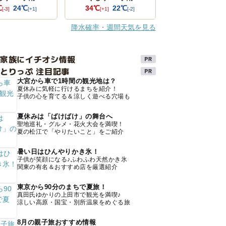
℃
24℃
34℃
22℃
[-3]
[+1]
[+1]
[-2]
降水確率・週間天気を見る
け家族にイチオシ情報
とりっぷ 注目記事
大宮から車で1時間の観光地は？
夏休みに気軽に行けるまちを紹介！
子供の心を育てる＆涼しく遊べる穴場も
夏休みは「ばけばけ」の舞台へ
聖地巡礼・グルメ・花火大会を満喫！
夏の松江で「やりたいこと」をご紹介
暑い日はひんやりかき氷！
子供が笑顔になる♪ふわふわ天然かき氷
関東の有名＆おすすめ店を厳選紹介
東京から90分のまちで夏旅！
真田氏ゆかりの上田市で観光を満喫♪
涼しい高原・国宝・別所温泉をめぐる旅
8月の親子旅おすすめ情報