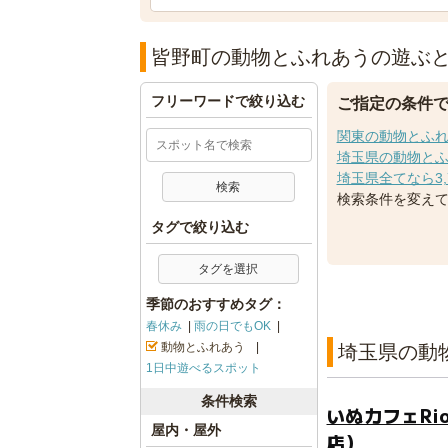
皆野町の動物とふれあうの遊ぶ
フリーワードで絞り込む
ご指定の条件
関東の動物とふれ
埼玉県の動物とふ
埼玉県全てなら3,
検索条件を変え
タグで絞り込む
タグを選択
季節のおすすめタグ：
春休み
雨の日でもOK
動物とふれあう
埼玉県の動
1日中遊べるスポット
条件検索
いぬカフェRi
屋内・屋外
店）