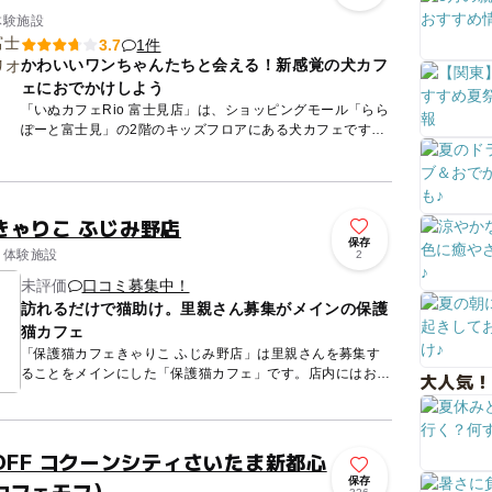
体験施設
1件
3.7
かわいいワンちゃんたちと会える！新感覚の犬カフ
ェにおでかけしよう
「いぬカフェRio 富士見店」は、ショッピングモール「らら
ぽーと富士見」の2階のキッズフロアにある犬カフェです。
店内にはトイプードル、パピヨン、ポメラニアン、ヨークシ
ャテリア...
きゃりこ ふじみ野店
保存
 体験施設
2
未評価
口コミ募集中！
訪れるだけで猫助け。里親さん募集がメインの保護
猫カフェ
「保護猫カフェきゃりこ ふじみ野店」は里親さんを募集す
ることをメインにした「保護猫カフェ」です。店内にはおも
大人気！
ちゃ大好き、甘えん坊の猫たちがたくさん在籍中。おもちゃ
タイムを狙っ...
 MOFF コクーンシティさいたま新都心
保存
カフェモフ）