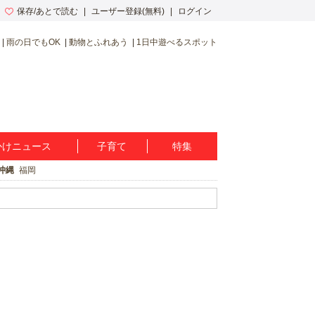
保存/あとで読む
ユーザー登録(無料)
ログイン
雨の日でもOK
動物とふれあう
1日中遊べるスポット
かけニュース
子育て
特集
沖縄
福岡