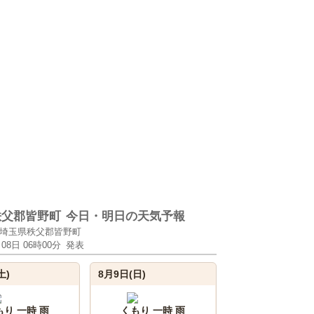
秩父郡皆野町
今日・明日の天気予報
埼玉県秩父郡皆野町
月08日 06時00分
発表
土)
8月9日(日)
もり 一時 雨
くもり 一時 雨