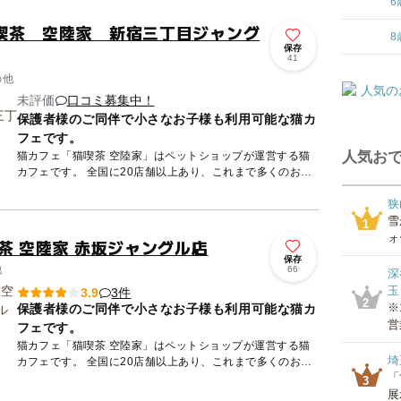
6
喫茶 空陸家 新宿三丁目ジャング
8
保存
41
の他
未評価
口コミ募集中！
保護者様のご同伴で小さなお子様も利用可能な猫カ
フェです。
人気おで
猫カフェ「猫喫茶 空陸家」はペットショップが運営する猫
カフェです。 全国に20店舗以上あり、これまで多くのお客
様に親しまれて参りました。 世代は幅広く、お子様（保護
狭
者様ご...
雪
1
ォ
茶 空陸家 赤坂ジャングル店
保存
他
66
深
玉
3件
3.9
2
※
保護者様のご同伴で小さなお子様も利用可能な猫カ
営
フェです。
猫カフェ「猫喫茶 空陸家」はペットショップが運営する猫
埼
カフェです。 全国に20店舗以上あり、これまで多くのお客
「
様に親しまれて参りました。 世代は幅広く、お子様（保護
3
者様ご...
展