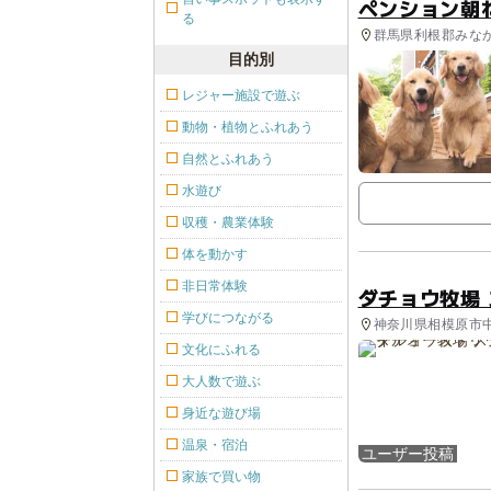
ペンション朝
る
群馬県利根郡みなか
目的別
レジャー施設で遊ぶ
動物・植物とふれあう
自然とふれあう
水遊び
収穫・農業体験
体を動かす
非日常体験
ダチョウ牧場
学びにつながる
神奈川県相模原市中
文化にふれる
大人数で遊ぶ
身近な遊び場
温泉・宿泊
ユーザー投稿
家族で買い物