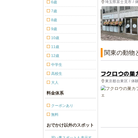
埼玉県富士見市 / 
6歳
7歳
8歳
9歳
10歳
11歳
関東の動物
12歳
中学生
フクロウの巣
高校生
東京都台東区 / 体
大人
料金体系
クーポンあり
無料
おでかけ以外のスポット
習い事スポットも表示す