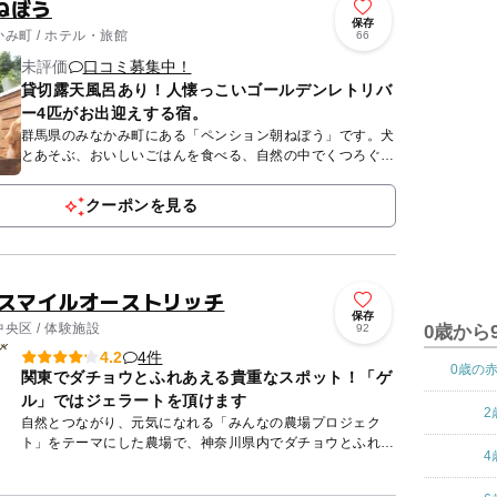
ねぼう
保存
み町 / ホテル・旅館
66
未評価
口コミ募集中！
貸切露天風呂あり！人懐っこいゴールデンレトリバ
ー4匹がお出迎えする宿。
群馬県のみなかみ町にある「ペンション朝ねぼう」です。犬
とあそぶ、おいしいごはんを食べる、自然の中でくつろぐ。
すべてがかなう、ペンションです。 人懐っこい看板犬のゴ
ールデンレ...
クーポンを見る
 スマイルオーストリッチ
保存
央区 / 体験施設
92
0歳から
4件
4.2
0歳の
関東でダチョウとふれあえる貴重なスポット！「ゲ
ル」ではジェラートを頂けます
2
自然とつながり、元気になれる「みんなの農場プロジェク
ト」をテーマにした農場で、神奈川県内でダチョウとふれあ
4
い体験できる、貴重な場。大きなダチョウはもちろん、エミ
ュー・白孔雀と...