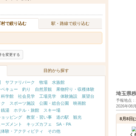
町村で絞り込む
駅・路線で絞り込む
件を変更する
目的から探す
園
サファリパーク
牧場
水族館
ーベキュー
釣り
自然景観
果物狩り・収穫体験
埼玉県
・科学館
社会見学
工場見学
体験施設
展望台
予報地点：
ック
スポーツ施設
公園・総合公園
映画館
2026年08
・銭湯
ホテル・旅館
スキー場
ショッピング
教室・習い事
道の駅
観光
8月8日(
ューズメント
キッズカフェ
SA・PA
然体験・アクティビティ
その他
く