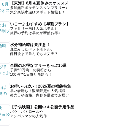
【東海】8月＆夏休みのオススメ
参加無料ポケモンスタンプラリー♪
気分爽快水遊びスポット情報も！
いこーよおすすめ【早割プラン】
ファミリー向け人気ホテルも！
旅行の予約は早めが断然お得♪
水分補給時は要注意！
直飲みしたペットボトル、
何日後まで飲んでも大丈夫？
全国のお得なフリーきっぷ15選
子供50円均一の切符から
100円で1日乗り放題も！
お得いっぱい！2026夏の福袋特集
早い者勝ち！数量限定の人気福袋
発売日や価格、内容を最速でお届け
【子供映画】公開中＆公開予定作品
パウ・パトロールや
アンパンマンの人気作