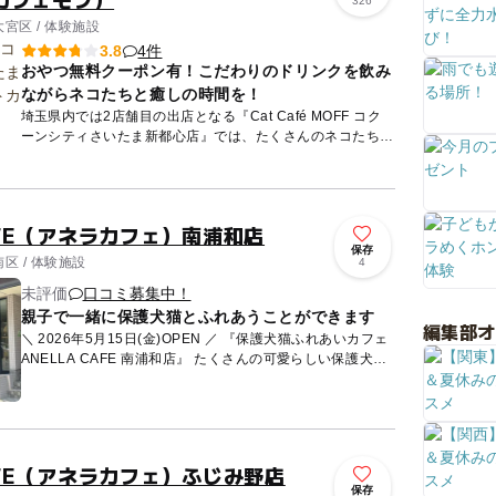
326
宮区 / 体験施設
4件
3.8
おやつ無料クーポン有！こだわりのドリンクを飲み
ながらネコたちと癒しの時間を！
埼玉県内では2店舗目の出店となる『Cat Café MOFF コク
ーンシティさいたま新都心店』では、たくさんのネコたちと
ゆったりと優雅な時間を過ごすことができます。園内で
は、...
CAFE（アネラカフェ）南浦和店
保存
区 / 体験施設
4
未評価
口コミ募集中！
親子で一緒に保護犬猫とふれあうことができます
編集部
＼ 2026年5月15日(金)OPEN ／ 『保護犬猫ふれあいカフェ
ANELLA CAFE 南浦和店』 たくさんの可愛らしい保護犬・
保護猫と、まったりふれあいができます...
CAFE（アネラカフェ）ふじみ野店
保存