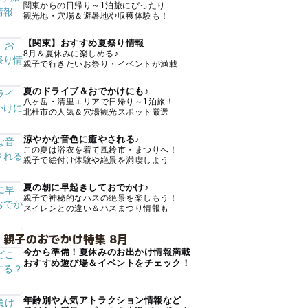
関東からの日帰り～1泊旅にぴったり
観光地・穴場＆避暑地や収穫体験も！
【関東】おすすめ夏祭り情報
8月＆夏休みに楽しめる♪
親子で行きたいお祭り・イベントが満載
夏のドライブ＆おでかけにも♪
八ヶ岳・清里エリアで日帰り～1泊旅！
北杜市の人気＆穴場観光スポット厳選
涼やかな音色に癒やされる♪
この夏は浴衣を着て風鈴市・まつりへ！
親子で絵付け体験や絶景を満喫しよう
夏の朝に早起きしておでかけ♪
親子で神秘的なハスの絶景を楽しもう！
スイレンとの違い＆ハスまつり情報も
 親子のおでかけ特集 8月
今から準備！夏休みのお出かけ情報満載
おすすめ遊び場＆イベントをチェック！
年齢別や人気アトラクション情報など