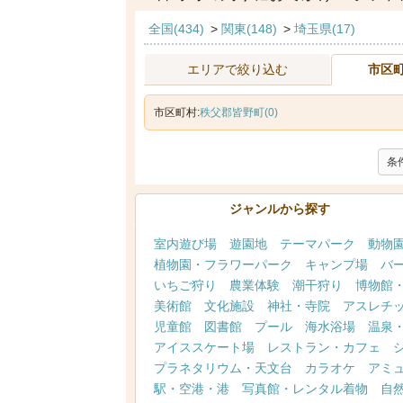
全国(434)
>
関東(148)
>
埼玉県(17)
エリアで絞り込む
市区
市区町村:
秩父郡皆野町(0)
条
ジャンルから探す
室内遊び場
遊園地
テーマパーク
動物
植物園・フラワーパーク
キャンプ場
バ
いちご狩り
農業体験
潮干狩り
博物館
美術館
文化施設
神社・寺院
アスレチ
児童館
図書館
プール
海水浴場
温泉
アイススケート場
レストラン・カフェ
プラネタリウム・天文台
カラオケ
アミ
駅・空港・港
写真館・レンタル着物
自