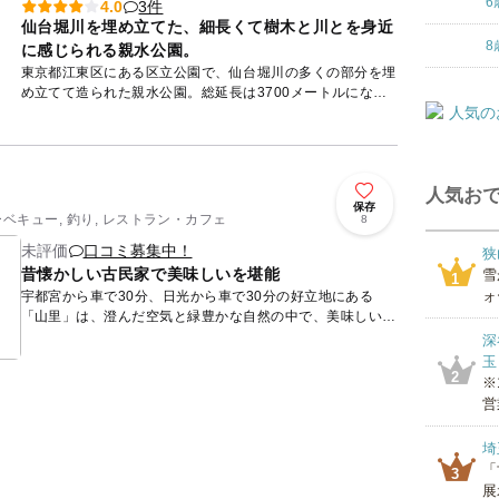
6
3件
4.0
仙台堀川を埋め立てた、細長くて樹木と川とを身近
8
に感じられる親水公園。
東京都江東区にある区立公園で、仙台堀川の多くの部分を埋
め立てて造られた親水公園。総延長は3700メートルにな
り、都内最大の規模を持つ公園です。仙台堀川の付近一帯は
地盤沈下が激...
人気おで
保存
ーベキュー, 釣り, レストラン・カフェ
8
未評価
口コミ募集中！
狭
昔懐かしい古民家で美味しいを堪能
雪
1
ォ
宇都宮から車で30分、日光から車で30分の好立地にある
「山里」は、澄んだ空気と緑豊かな自然の中で、美味しいも
のが味わえる施設です。 「ろばたお食事処 山里」 山里名
深
物の鶏...
玉
2
※
営
埼
「
3
展