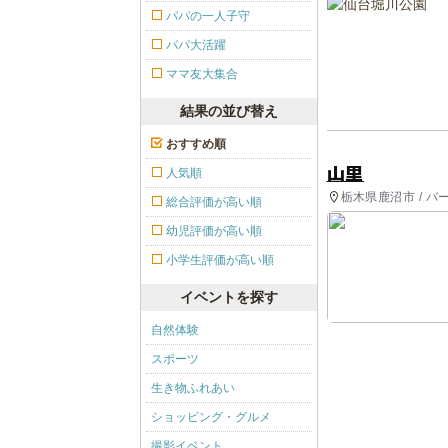
パパの一人子守
パパ大活躍
ママ友大集合
結果の並び替え
おすすめ順
山里
人気順
栃木県鹿沼市 / バ
総合評価が高い順
幼児評価が高い順
小学生評価が高い順
イベントを探す
自然体験
スポーツ
生き物ふれあい
ショッピング・グルメ
撮影イベント