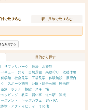
町村で絞り込む
駅・路線で絞り込む
件を変更する
目的から探す
園
サファリパーク
牧場
水族館
ーベキュー
釣り
自然景観
果物狩り・収穫体験
・科学館
社会見学
工場見学
体験施設
展望台
ック
スポーツ施設
公園・総合公園
映画館
・銭湯
ホテル・旅館
スキー場
ショッピング
教室・習い事
道の駅
観光
ューズメント
キッズカフェ
SA・PA
然体験・アクティビティ
その他