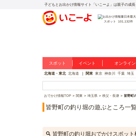
子どもとお出かけ情報サイト「いこーよ」は親子の成長
スポット
101,132件
スポット
イベント
オンライン
北海道・東北
北海道
関東
東京
神奈川
千葉
埼玉
おでかけ情報TOP
関東
埼玉県
秩父・長瀞
皆野町
皆野町の釣り堀の遊ぶところ一
皆野町の釣り堀おでかけスポット