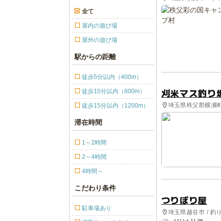
全て
屋内の遊び場
屋外の遊び場
駅からの距離
徒歩5分以内（400m）
刈米マス釣り
徒歩10分以内（800m）
埼玉県秩父郡横瀬町 
徒歩15分以内（1200m）
滞在時間
1～2時間
2～4時間
4時間～
こだわり条件
つりぼり屋
駐車場あり
埼玉県越谷市 / 釣