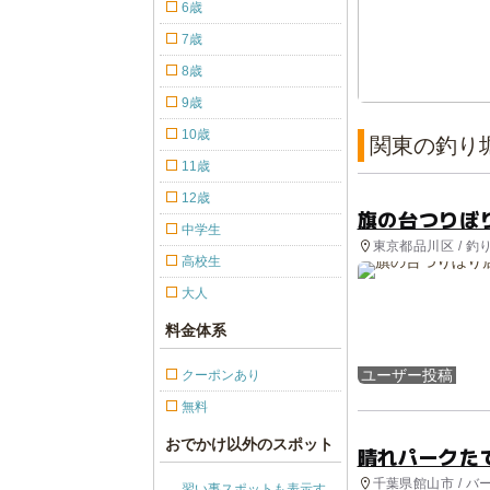
6歳
7歳
8歳
9歳
10歳
関東の釣り
11歳
12歳
旗の台つりぼ
中学生
東京都品川区 / 釣
高校生
大人
料金体系
ユーザー投稿
クーポンあり
無料
おでかけ以外のスポット
晴れパークた
千葉県館山市 / バ
習い事スポットも表示す