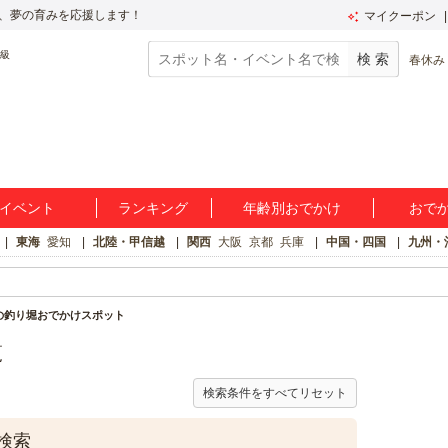
、夢の育みを応援します！
マイクーポン
春休み
イベント
ランキング
年齢別おでかけ
おで
東海
愛知
北陸・甲信越
関西
大阪
京都
兵庫
中国・四国
九州・
の釣り堀おでかけスポット
覧
検索条件をすべてリセット
検索