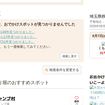
覧
埼玉県
予報地点：
で、おでかけスポットが見つかりませんでした
2026年08
148件見つかりました。
8月7日(
ら17件見つかりました。
731件見つかりました。
て、もう一度検索してみてください。
くも
31
検索し直す
検索条件を変更する
お出か
いこーよ
り堀のおすすめスポット
ャンプ村
保存
ャンプ場
75