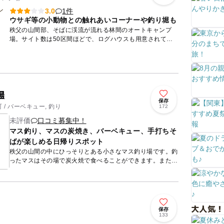
1件
3.0
ウサギ等の小動物との触れあいコーナーや釣り堀も
秩父の山間部、そばに渓流が流れる林間のオートキャンプ
場。サイト数は50区間ほどで、ログハウスも用意されてい
ます。調味料やスナック、氷、薪、アルコールなどを販売し
ている売店や、...
場
保存
/ バーベキュー, 釣り
172
未評価
口コミ募集中！
マス釣り、マスの炭焼き、バーベキュー、手打ちそ
ばが楽しめる日帰りスポット
秩父の山間の中にひっそりとある小さなマス釣り場です。釣
ったマスはその場で炭火焼で食べることができます。また、
手打ちそばや手打ちうどんが大変人気で、遠方よりわざわざ
お蕎麦を食べ...
大人気！
保存
り
133