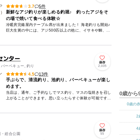
5件
3.7
新鮮なアジ釣りが楽しめる釣堀♪ 釣ったアジをそ
の場で焼いて食べる体験☆
冷暖房完備屋内テーブル席が出来ました！ 海老釣りも開始♪
巨大生簀の中には、アジ500匹以上の他に、イサキや鯛、伊
勢海老、ホンビノス貝、サザエがいます。 猫サメくん...
センター
保存
 バーベキュー, 釣り
2,035
13件
4.5
手ぶらで、清流釣り、池釣り、バーベキューが楽し
めます。
当店は、通年、ご予約なしでマス釣り、マスの塩焼きを召し
0歳から
上がることができます。思い立ったらすぐ体験が可能です
♪（バーベキューは要予約） 小さなお子様から大人の方ま
0歳の
で、手ぶ...
2
4
保存
公園・総合公園
55