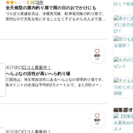
2件
2.3
全天候型の屋内釣り堀で雨の日のおでかけにも
つりぼり屋越谷店は、冷暖房完備、駐車場完備の釣り堀で、
室内なので天気を気にすることなく子どもから大人まで楽し
めます。8種類の魚が放流されていて、大池ではコイ・ヒゴ
イ・ソウギョ...
保存
り
19
未評価
口コミ募集中！
へらぶなの活性が高いへら釣り場
三国池は、埼玉県加須市にあるへらぶなの管理釣り場です。
各ポイントの水深は平均約3.5メートルで、また200メート
ル以上の深さの井戸からくみ上げた水を使用しているため、
へらぶな...
編集部
保存
り
19
未評価
口コミ募集中！