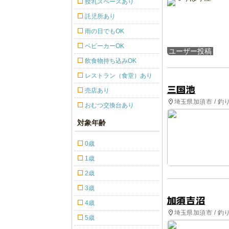
授乳スペースあり
託児所あり
雨の日でもOK
ベビーカーOK
ユーザー投稿
飲食物持ち込みOK
レストラン（食堂）あり
三国池
売店あり
埼玉県加須市 / 釣
おむつ交換台あり
対象年齢
0歳
1歳
2歳
3歳
加須吉沼
4歳
埼玉県加須市 / 釣
5歳