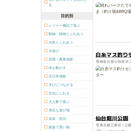
る
目的別
レジャー施設で遊ぶ
動物・植物とふれあう
自然とふれあう
水遊び
白糸マス釣り
収穫・農業体験
神奈川県小田原市 /
体を動かす
非日常体験
学びにつながる
文化にふれる
大人数で遊ぶ
身近な遊び場
仙台堀川公園
温泉・宿泊
東京都江東区 / 
家族で買い物