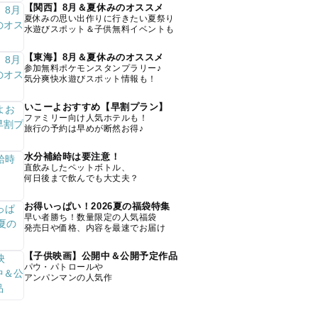
【関西】8月＆夏休みのオススメ
夏休みの思い出作りに行きたい夏祭り
水遊びスポット＆子供無料イベントも
【東海】8月＆夏休みのオススメ
参加無料ポケモンスタンプラリー♪
気分爽快水遊びスポット情報も！
いこーよおすすめ【早割プラン】
ファミリー向け人気ホテルも！
旅行の予約は早めが断然お得♪
水分補給時は要注意！
直飲みしたペットボトル、
何日後まで飲んでも大丈夫？
お得いっぱい！2026夏の福袋特集
早い者勝ち！数量限定の人気福袋
発売日や価格、内容を最速でお届け
【子供映画】公開中＆公開予定作品
パウ・パトロールや
アンパンマンの人気作