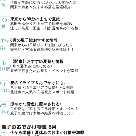
子供が笑顔になる♪ふわふわ天然かき氷
関東の有名＆おすすめ店を厳選紹介
東京から90分のまちで夏旅！
真田氏ゆかりの上田市で観光を満喫♪
涼しい高原・国宝・別所温泉をめぐる旅
8月の親子旅おすすめ情報
関東からの日帰り～1泊旅にぴったり
観光地・穴場＆避暑地や収穫体験も！
【関東】おすすめ夏祭り情報
8月＆夏休みに楽しめる♪
親子で行きたいお祭り・イベントが満載
夏のドライブ＆おでかけにも♪
八ヶ岳・清里エリアで日帰り～1泊旅！
北杜市の人気＆穴場観光スポット厳選
涼やかな音色に癒やされる♪
この夏は浴衣を着て風鈴市・まつりへ！
親子で絵付け体験や絶景を満喫しよう
 親子のおでかけ特集 8月
今から準備！夏休みのお出かけ情報満載