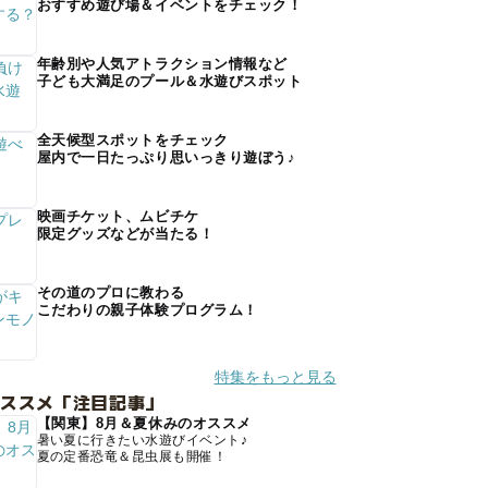
おすすめ遊び場＆イベントをチェック！
年齢別や人気アトラクション情報など
子ども大満足のプール＆水遊びスポット
全天候型スポットをチェック
屋内で一日たっぷり思いっきり遊ぼう♪
映画チケット、ムビチケ
限定グッズなどが当たる！
その道のプロに教わる
こだわりの親子体験プログラム！
特集をもっと見る
オススメ「注目記事」
【関東】8月＆夏休みのオススメ
暑い夏に行きたい水遊びイベント♪
夏の定番恐竜＆昆虫展も開催！