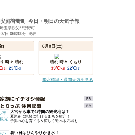
秩父郡皆野町
今日・明日の天気予報
埼玉県秩父郡皆野町
月07日 06時00分
発表
金)
8月8日(土)
り 時々 晴れ
晴れ 時々 くもり
℃
23℃
33℃
22℃
[-3]
[0]
[+2]
[-1]
降水確率・週間天気を見る
け家族にイチオシ情報
とりっぷ 注目記事
大宮から車で1時間の観光地は？
夏休みに気軽に行けるまちを紹介！
子供の心を育てる＆涼しく遊べる穴場も
暑い日はひんやりかき氷！