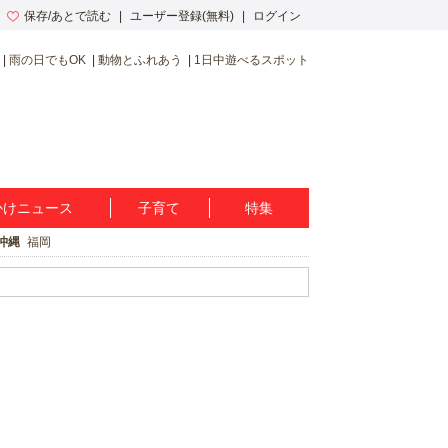
保存/あとで読む
ユーザー登録(無料)
ログイン
雨の日でもOK
動物とふれあう
1日中遊べるスポット
かけニュース
子育て
特集
沖縄
福岡