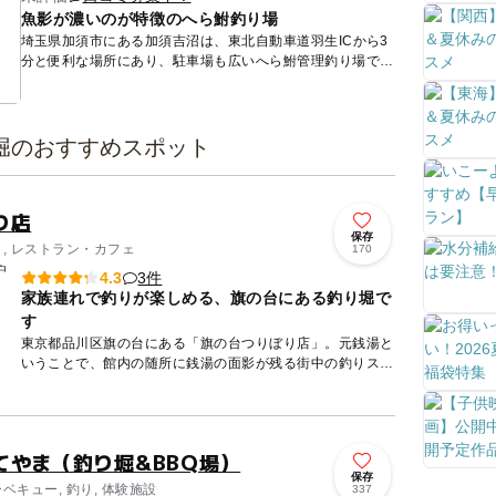
魚影が濃いのが特徴のへら鮒釣り場
埼玉県加須市にある加須吉沼は、東北自動車道羽生ICから3
分と便利な場所にあり、駐車場も広いへら鮒管理釣り場で
す。東西5本の浮き桟橋があり、最深部は5メートル前後あ
る広大な管理...
堀のおすすめスポット
り店
保存
り, レストラン・カフェ
170
3件
4.3
家族連れで釣りが楽しめる、旗の台にある釣り堀で
す
東京都品川区旗の台にある「旗の台つりぼり店」。元銭湯と
いうことで、館内の随所に銭湯の面影が残る街中の釣りスポ
ットです。男湯は低めの水槽があり、座ってじっくり楽しみ
たい人や小さ...
てやま（釣り堀&BBQ場）
保存
ーベキュー, 釣り, 体験施設
337