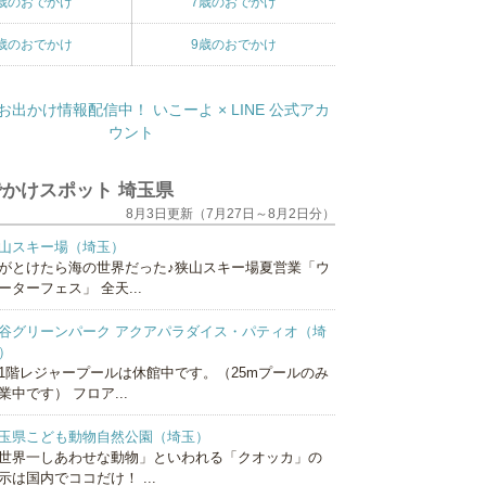
歳のおでかけ
7歳のおでかけ
歳のおでかけ
9歳のおでかけ
かけスポット 埼玉県
8月3日更新（7月27日～8月2日分）
山スキー場（埼玉）
がとけたら海の世界だった♪狭山スキー場夏営業「ウ
ーターフェス」 全天...
谷グリーンパーク アクアパラダイス・パティオ（埼
）
1階レジャープールは休館中です。（25mプールのみ
業中です） フロア...
玉県こども動物自然公園（埼玉）
世界一しあわせな動物」といわれる「クオッカ」の
示は国内でココだけ！ ...