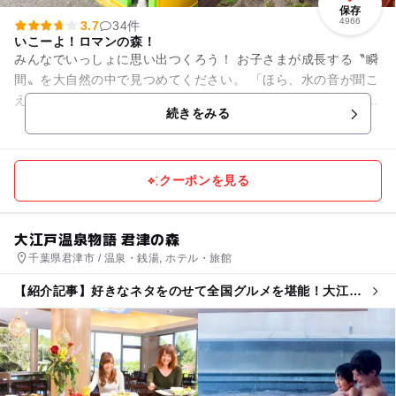
保存
4966
3.7
34件
いこーよ！ロマンの森！
みんなでいっしょに思い出つくろう！ お子さまが成長する〝瞬
間〟を大自然の中で見つめてください。 「ほら、水の音が聞こ
えるよ」「お魚がいっぱいいるね！」 「鳥が飛んできたよ！」
続きをみる
「虫た...
クーポンを見る
大江戸温泉物語 君津の森
千葉県君津市 / 温泉・銭湯, ホテル・旅館
【紹介記事】好きなネタをのせて全国グルメを堪能！大江戸
温泉物語の「のっけ丼」が夏に進化！