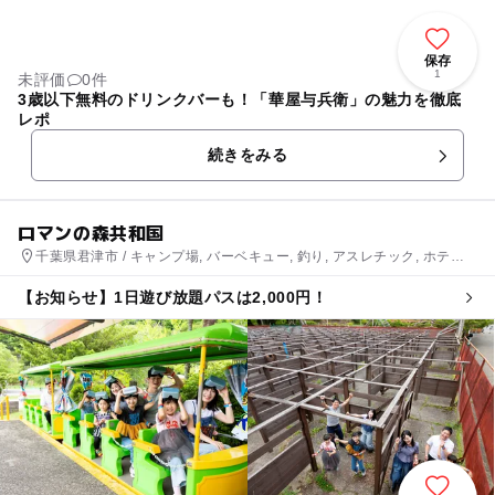
保存
1
未評価
0件
3歳以下無料のドリンクバーも！「華屋与兵衛」の魅力を徹底
レポ
続きをみる
ロマンの森共和国
千葉県君津市 / キャンプ場, バーベキュー, 釣り, アスレチック, ホテ
ル・旅館
【お知らせ】1日遊び放題パスは2,000円！