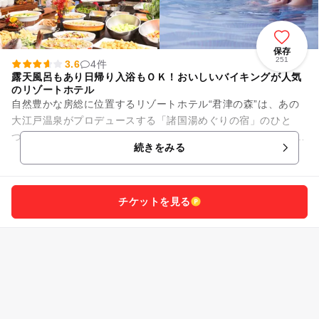
保存
251
3.6
4件
露天風呂もあり日帰り入浴もＯＫ！おいしいバイキングが人気
のリゾートホテル
自然豊かな房総に位置するリゾートホテル“君津の森”は、あの
大江戸温泉がプロデュースする「諸国湯めぐりの宿」のひと
つ。 温泉施設はいわゆる人工温泉ですが、露天風呂もあり日帰
続きをみる
り入浴もＯＫです。...
チケットを見る