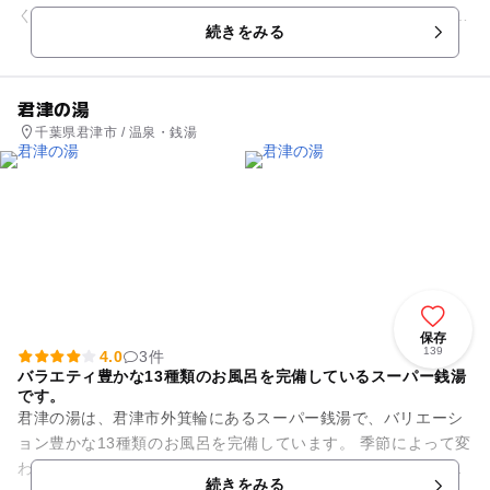
くつろげるという贅沢が堪能できます。 男湯、女湯それぞれに
続きをみる
内湯と露天風呂があ...
君津の湯
千葉県君津市 / 温泉・銭湯
保存
139
4.0
3件
バラエティ豊かな13種類のお風呂を完備しているスーパー銭湯
です。
君津の湯は、君津市外箕輪にあるスーパー銭湯で、バリエーシ
ョン豊かな13種類のお風呂を完備しています。 季節によって変
わる「四季の湯」やカルシウム温泉、リラックスジェットバ
続きをみる