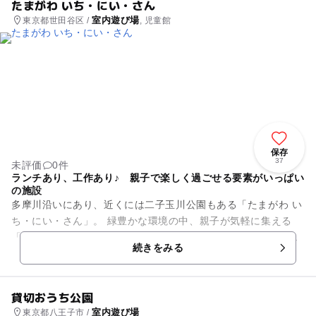
たまがわ いち・にい・さん
室内遊び場
東京都世田谷区 /
, 児童館
保存
37
未評価
0件
ランチあり、工作あり♪ 親子で楽しく過ごせる要素がいっぱい
の施設
多摩川沿いにあり、近くには二子玉川公園もある「たまがわ い
ち・にい・さん」。 緑豊かな環境の中、親子が気軽に集える
「おでかけひろば」では、平日にはランチも楽しめます。その
続きをみる
他、お子さんの一時...
貸切おうち公園
室内遊び場
東京都八王子市 /