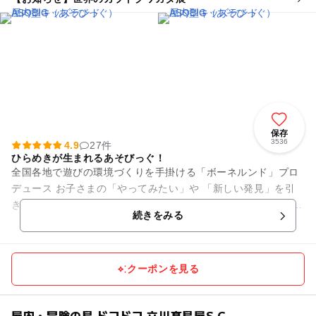
保存
3536
4.9
27件
ひらめきが生まれるあそびっぐ！
全国各地で遊びの環境づくりを手掛ける「ボーネルンド」プロ
デュース お子さまの「やってみたい」や 「新しい発見」を引
き出す、屋内型キッズランドです。 西武鉄道拝島線東大和市
続きをみる
駅 下りてすぐ！...
クーポンを見る
屋内・冒険の島 ドコドコ 立川髙島屋S.C.