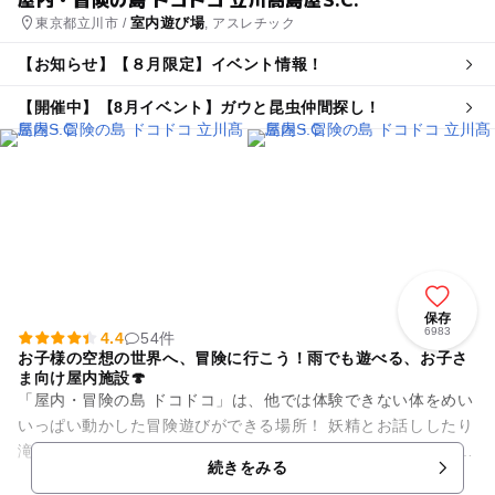
室内遊び場
東京都立川市 /
, アスレチック
【お知らせ】【８月限定】イベント情報！
【開催中】【8月イベント】ガウと昆虫仲間探し！
保存
6983
4.4
54件
お子様の空想の世界へ、冒険に行こう！雨でも遊べる、お子さ
ま向け屋内施設🍄
「屋内・冒険の島 ドコドコ」は、他では体験できない体をめい
いっぱい動かした冒険遊びができる場所！ 妖精とお話ししたり
滝滑りをしたり雲の上を駆け回ろう！ 先端技術とアナログな遊
続きをみる
びの組み合わ...