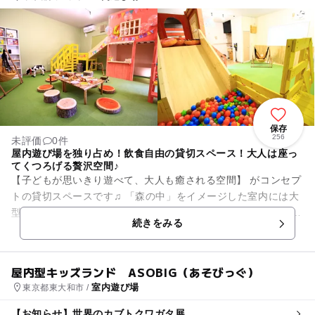
保存
256
未評価
0件
屋内遊び場を独り占め！飲食自由の貸切スペース！大人は座っ
てくつろげる贅沢空間♪
【子どもが思いきり遊べて、大人も癒される空間】 がコンセプ
トの貸切スペースです♫ 「森の中」をイメージした室内には大
型アスレチック！ お店屋さんコーナーでごっこ遊びをしたり、
続きをみる
ボードゲー...
屋内型キッズランド ASOBIG（あそびっぐ）
室内遊び場
東京都東大和市 /
【お知らせ】世界のカブトクワガタ展