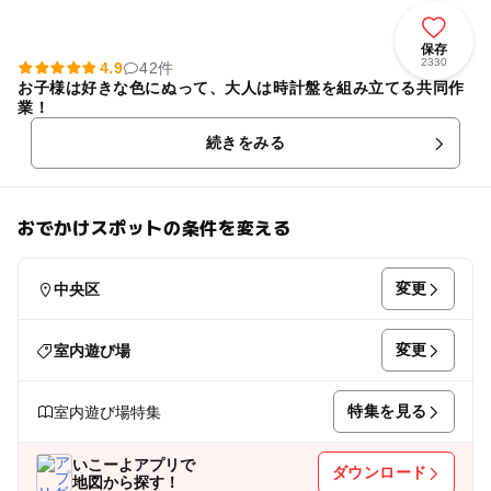
保存
2330
4.9
42件
お子様は好きな色にぬって、大人は時計盤を組み立てる共同作
業！
続きをみる
おでかけスポットの条件を変える
変更
中央区
変更
室内遊び場
特集を見る
室内遊び場特集
いこーよアプリで
ダウンロード
地図から探す！