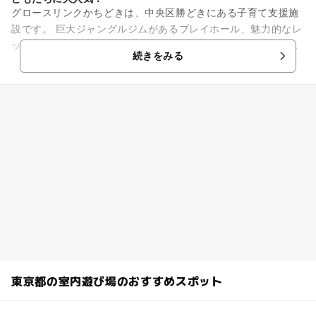
グロースリンクかちどきは、中央区勝どきにある子育て支援施
設です。 巨大ジャングルジムがあるプレイホール、魅力的なレ
ッスンが揃うラーニングスペース、ママ会から映画鑑賞まで多
続きをみる
岐に利用できる多目的室...
東京都の室内遊び場のおすすめスポット