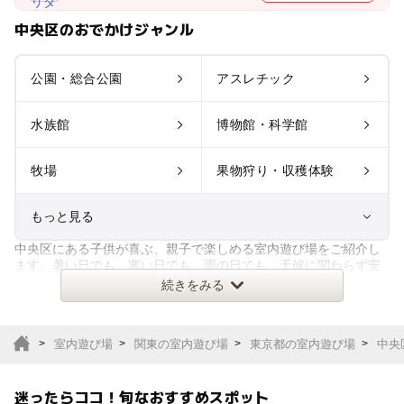
中央区のおでかけジャンル
公園・総合公園
アスレチック
水族館
博物館・科学館
牧場
果物狩り・収穫体験
もっと見る
中央区にある子供が喜ぶ、親子で楽しめる室内遊び場をご紹介し
室内遊び場
遊園地
ます。暑い日でも、寒い日でも、雨の日でも、天候に関わらず安
心して、トランポリンやクライ
続きをみる
テーマパーク
動物園
室内遊び場
関東の室内遊び場
東京都の室内遊び場
中央
サファリパーク
植物園・フラワーパー
ク
迷ったらココ！旬なおすすめスポット