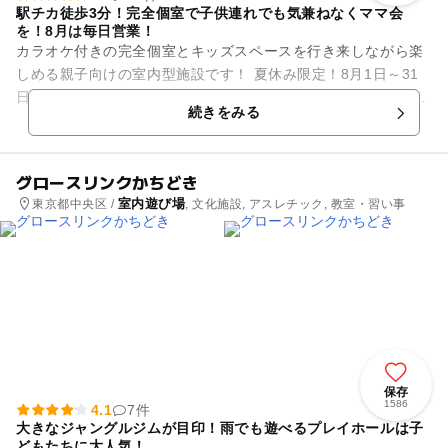
駅チカ徒歩3分！完全個室で子供連れでも気兼ねなくママ会
を！8月は毎日営業！
カラオケ付きの完全個室とキッズスペースを行き来しながら楽
しめる親子向けの室内型施設です！ 夏休み限定！8月1日～31
日は毎日11時～17時まで営業します♪ エア滑り台や大型ボール
続きをみる
プールな...
グロースリンクかちどき
室内遊び場
東京都中央区 /
, 文化施設, アスレチック, 教室・習い事
保存
1586
4.1
7件
大きなジャングルジムが目印！雨でも遊べるプレイホールは子
どもたちに大人気！