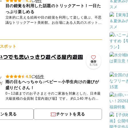
9件
4.1
目の錯覚を利用した話題のトリックアート！一日た
っぷり楽しめる
立体的に見える絵画や目の錯覚を利用して楽しく遊ぶ、不思
議なトリックアート美術館。お台場にある人気のスポット
「東京トリックアート迷宮館」には、世界初の「江戸」をテ
ーマにしたエリ...
スポット
いつでも思いっきり遊べる屋内遊園
保存
5,716
65件
4.5
雨の日もへっちゃら♪ベビー～小学生向けの遊びが
盛りだくさん！
0～12歳までのお子さまとそのご家族を対象とした、日本最
大級規模の会員制【室内遊び場】です。 約1,140 坪もの広
い室内には、大人も一緒に遊べる滑り台などのふわふわ遊具
や...
ポンを見る
チケットを見る