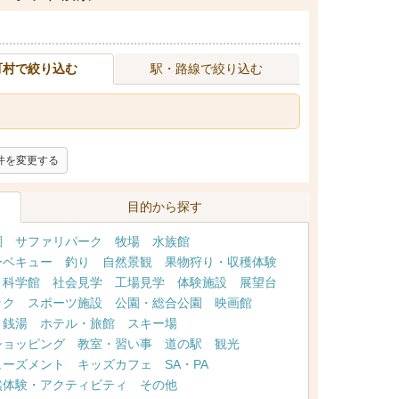
町村で絞り込む
駅・路線で絞り込む
件を変更する
目的から探す
園
サファリパーク
牧場
水族館
ーベキュー
釣り
自然景観
果物狩り・収穫体験
・科学館
社会見学
工場見学
体験施設
展望台
ック
スポーツ施設
公園・総合公園
映画館
・銭湯
ホテル・旅館
スキー場
ショッピング
教室・習い事
道の駅
観光
ューズメント
キッズカフェ
SA・PA
然体験・アクティビティ
その他