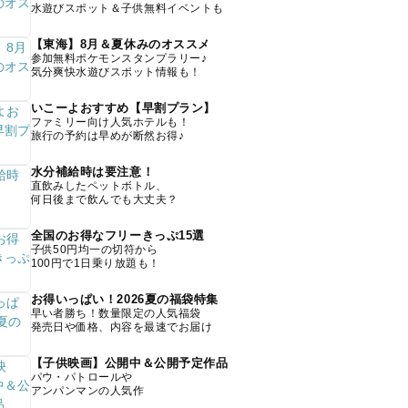
水遊びスポット＆子供無料イベントも
【東海】8月＆夏休みのオススメ
参加無料ポケモンスタンプラリー♪
気分爽快水遊びスポット情報も！
いこーよおすすめ【早割プラン】
ファミリー向け人気ホテルも！
旅行の予約は早めが断然お得♪
水分補給時は要注意！
直飲みしたペットボトル、
何日後まで飲んでも大丈夫？
全国のお得なフリーきっぷ15選
子供50円均一の切符から
100円で1日乗り放題も！
お得いっぱい！2026夏の福袋特集
早い者勝ち！数量限定の人気福袋
発売日や価格、内容を最速でお届け
【子供映画】公開中＆公開予定作品
パウ・パトロールや
アンパンマンの人気作