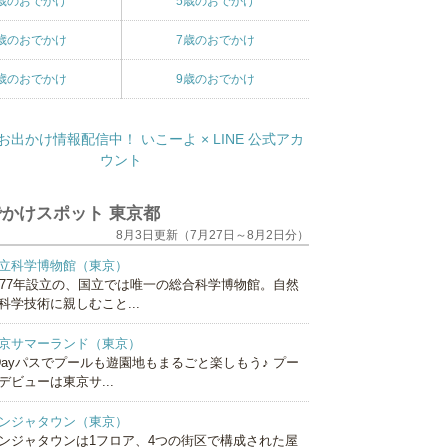
歳のおでかけ
5歳のおでかけ
歳のおでかけ
7歳のおでかけ
歳のおでかけ
9歳のおでかけ
かけスポット 東京都
8月3日更新（7月27日～8月2日分）
立科学博物館（東京）
877年設立の、国立では唯一の総合科学博物館。自然
科学技術に親しむこと...
京サマーランド（東京）
Dayパスでプールも遊園地もまるごと楽しもう♪ プー
デビューは東京サ...
ンジャタウン（東京）
ンジャタウンは1フロア、4つの街区で構成された屋