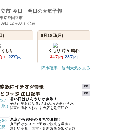
国立市
今日・明日の天気予報
東京都国立市
月09日 12時00分
発表
日)
8月10日(月)
くもり
くもり 時々 晴れ
℃
22℃
34℃
23℃
[+1]
[-2]
[-2]
[-1]
降水確率・週間天気を見る
け家族にイチオシ情報
とりっぷ 注目記事
暑い日はひんやりかき氷！
子供が笑顔になる♪ふわふわ天然かき氷
関東の有名＆おすすめ店を厳選紹介
東京から90分のまちで夏旅！
真田氏ゆかりの上田市で観光を満喫♪
涼しい高原・国宝・別所温泉をめぐる旅