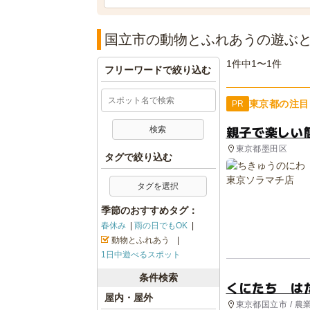
国立市の動物とふれあうの遊ぶ
1件中1〜1件
フリーワードで絞り込む
東京都の注目
PR
親子で楽しい
東京都墨田区
タグで絞り込む
タグを選択
季節のおすすめタグ：
春休み
雨の日でもOK
動物とふれあう
1日中遊べるスポット
条件検索
くにたち は
屋内・屋外
東京都国立市 / 農