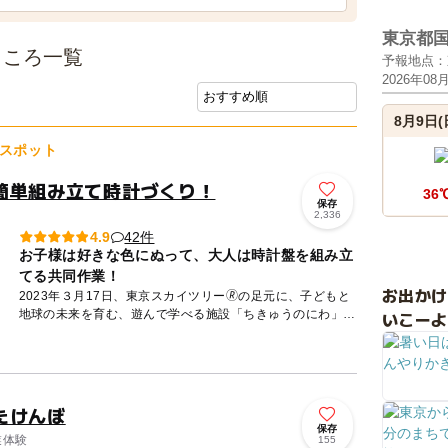
東京都
ところ一覧
予報地点：
2026年08
8月9日(
スポット
簡単組み立て時計づくり！
36
保存
2,336
42件
4.9
お子様は好きな色にぬって、大人は時計盤を組み立
てる共同作業！
お出か
2023年３月17日、東京スカイツリー🄬の足元に、子どもと
地球の未来を育む、遊んで学べる施設「ちきゅうのにわ」が
いこーよ
オープン！！ 飛んだり、跳ねたり、滑ったりと身体を思い
っきり...
たけんぼ
保存
業体験
155