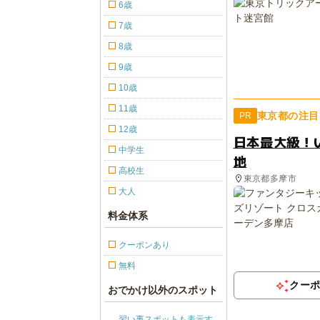
6歳
7歳
8歳
9歳
10歳
11歳
東京都の注目
PR
12歳
日本最大級！
中学生
地
高校生
東京都多摩市
大人
料金体系
クーポンあり
無料
クー
おでかけ以外のスポット
習い事スポットも表示す