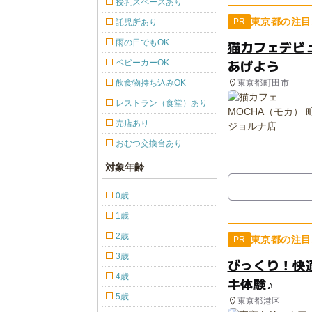
授乳スペースあり
東京都の注目
PR
託児所あり
雨の日でもOK
猫カフェデビ
あげよう
ベビーカーOK
東京都町田市
飲食物持ち込みOK
レストラン（食堂）あり
売店あり
おむつ交換台あり
対象年齢
0歳
1歳
2歳
東京都の注目
PR
3歳
びっくり！快
4歳
キ体験♪
5歳
東京都港区