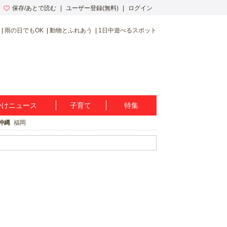
保存/あとで読む
ユーザー登録(無料)
ログイン
雨の日でもOK
動物とふれあう
1日中遊べるスポット
かけニュース
子育て
特集
沖縄
福岡