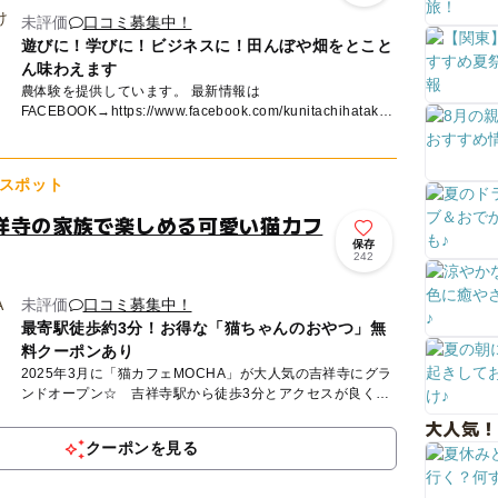
未評価
口コミ募集中！
遊びに！学びに！ビジネスに！田んぼや畑をとこと
ん味わえます
農体験を提供しています。 最新情報は
FACEBOOK→https://www.facebook.com/kunitachihataken
bo WEBサイト→h...
スポット
祥寺の家族で楽しめる可愛い猫カフ
保存
242
未評価
口コミ募集中！
最寄駅徒歩約3分！お得な「猫ちゃんのおやつ」無
料クーポンあり
2025年3月に「猫カフェMOCHA」が大人気の吉祥寺にグラ
ンドオープン☆ 吉祥寺駅から徒歩3分とアクセスが良く、
商業施設やカフェ、公園など充実した環境の吉祥寺駅チカで
大人気！
ショッ...
クーポンを見る