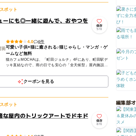
スポット
ューにも◎一緒に遊んで、おやつを
保存
578
4件
4.0
可愛い子供×猫に癒される♪猫じゃらし・マンガ・ゲ
ームなど無料
猫カフェMOCHAは、「町田ジョルナ」4Fにあり、町田駅デ
ッキ直結なので、雨の日でも安心の「全天候型」屋内施設で
す。 MOCHAが目指しているのは、人も、猫も、その時に...
クーポンを見る
編集部
スポット
適な屋内のトリックアートでドキド
保存
876