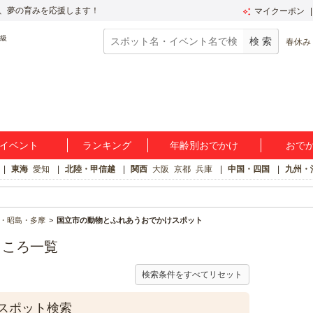
、夢の育みを応援します！
マイクーポン
春休み
イベント
ランキング
年齢別おでかけ
おで
東海
愛知
北陸・甲信越
関西
大阪
京都
兵庫
中国・四国
九州・
・昭島・多摩
国立市の動物とふれあうおでかけスポット
ところ一覧
検索条件をすべてリセット
スポット検索