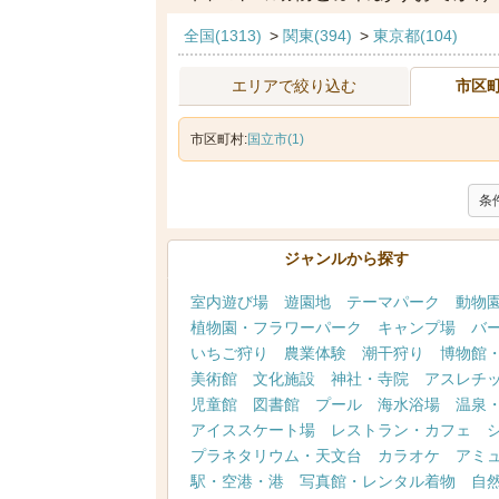
全国(1313)
>
関東(394)
>
東京都(104)
エリアで絞り込む
市区
市区町村:
国立市(1)
条
ジャンルから探す
室内遊び場
遊園地
テーマパーク
動物
植物園・フラワーパーク
キャンプ場
バ
いちご狩り
農業体験
潮干狩り
博物館
美術館
文化施設
神社・寺院
アスレチ
児童館
図書館
プール
海水浴場
温泉
アイススケート場
レストラン・カフェ
プラネタリウム・天文台
カラオケ
アミ
駅・空港・港
写真館・レンタル着物
自