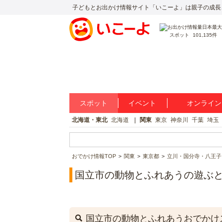
子どもとお出かけ情報サイト「いこーよ」は親子の成長
スポット
101,135件
スポット
イベント
オンライン
北海道・東北
北海道
関東
東京
神奈川
千葉
埼玉
おでかけ情報TOP
関東
東京都
立川・国分寺・八王子
国立市の動物とふれあうの遊ぶ
国立市の動物とふれあうおでかけ