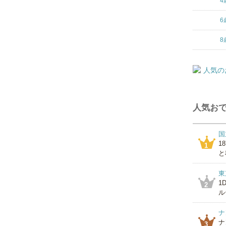
4
6
8
人気おで
国
1
1
と
東
1
2
ル
ナ
ナ
3