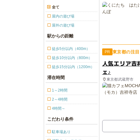
全て
屋内の遊び場
屋外の遊び場
駅からの距離
徒歩5分以内（400m）
東京都の注目
PR
徒歩10分以内（800m）
人気エリア吉
徒歩15分以内（1200m）
ェ♪
滞在時間
東京都武蔵野市
1～2時間
2～4時間
4時間～
こだわり条件
駐車場あり