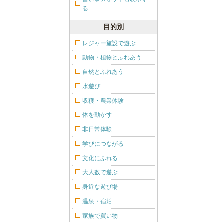
る
目的別
レジャー施設で遊ぶ
動物・植物とふれあう
自然とふれあう
水遊び
収穫・農業体験
体を動かす
非日常体験
学びにつながる
文化にふれる
大人数で遊ぶ
身近な遊び場
温泉・宿泊
家族で買い物