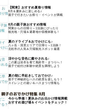
【関東】おすすめ夏祭り情報
8月＆夏休みに楽しめる♪
親子で行きたいお祭り・イベントが満載
8月の親子旅おすすめ情報
関東からの日帰り～1泊旅にぴったり
観光地・穴場＆避暑地や収穫体験も！
夏のドライブ＆おでかけにも♪
八ヶ岳・清里エリアで日帰り～1泊旅！
北杜市の人気＆穴場観光スポット厳選
涼やかな音色に癒やされる♪
この夏は浴衣を着て風鈴市・まつりへ！
親子で絵付け体験や絶景を満喫しよう
夏の朝に早起きしておでかけ♪
親子で神秘的なハスの絶景を楽しもう！
スイレンとの違い＆ハスまつり情報も
 親子のおでかけ特集 8月
今から準備！夏休みのお出かけ情報満載
おすすめ遊び場＆イベントをチェック！