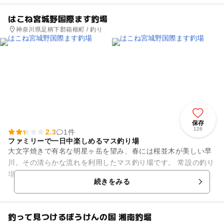
はこね宮城野国際ます釣場
神奈川県足柄下郡箱根町 / 釣り
保存
126
2.3
1件
ファミリーで一日中楽しめるマス釣り場
大文字焼きで有名な明星ヶ岳を望み、春には桜並木が美しい早
川。その清らかな流れを利用したマス釣り場です。 常設の釣り
場では、指定の場所にマスやヤマメなどの魚を1日2回放流。貸
続きをみる
切りの釣り場ではつか...
釣って見つけるぼうけんの国 湘南釣堀