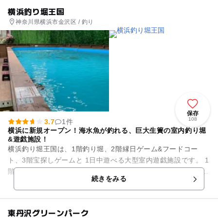
横浜釣り堀王国
神奈川県横浜市金沢区 / 釣り
保存
108
3.7
1件
横浜に新規オープン！海水魚が釣れる、巨大生簀の室内釣り堀
&遊戯施設！
横浜釣り堀王国は、1階釣り堀、2階縁日ゲーム&フードコー
ト、3階宝探しゲームと 1日中遊べる大型室内遊戯施設です。 1
階釣り堀のメインは、海水魚！ 真鯛、カサゴ、アジ、ヒラメ、
続きをみる
イサキ、...
東丹沢グリーンパーク