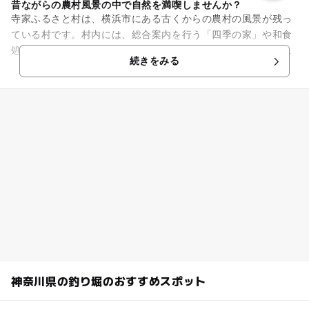
昔ながらの農村風景の中で自然を満喫しませんか？
寺家ふるさと村は、横浜市にある古くからの農村の風景が残っ
ている村です。村内には、総合案内を行う「四季の家」や和食
処、なし園、陶芸舎、体験温室、釣り堀、熊野池、ゴルフのシ
続きをみる
ョートコース、テニスコート...
神奈川県の釣り堀のおすすめスポット