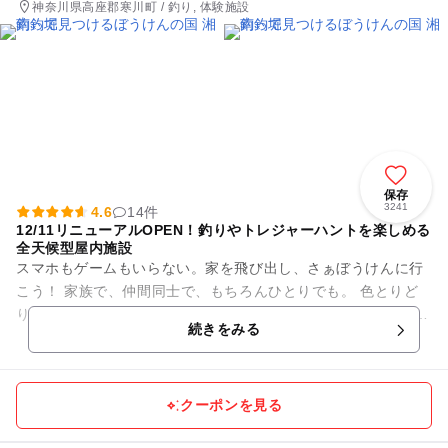
神奈川県高座郡寒川町 / 釣り, 体験施設
保存
3241
4.6
14件
12/11リニューアルOPEN！釣りやトレジャーハントを楽しめる
全天候型屋内施設
スマホもゲームもいらない。家を飛び出し、さぁぼうけんに行
こう！ 家族で、仲間同士で、もちろんひとりでも。 色とりど
りの魚、キラキラの宝石、見たことないような化石… 新しいも
続きをみる
のを知るって、と...
クーポンを見る