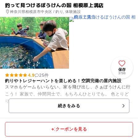
釣って見つけるぼうけんの国 相模原上溝店
神奈川県相模原市中央区 / 釣り, 体験施設
保存
3786
4.9
25件
釣りやトレジャーハントを楽しめる！空調完備の屋内施設
スマホもゲームもいらない。家を飛び出し、さぁぼうけんに行
こう！ 家族で、仲間同士で、もちろんひとりでも。 色とりど
りの魚、キラキラの宝石、見たことないような化石… 新しいも
続きをみる
のを知るって、と...
クーポンを見る