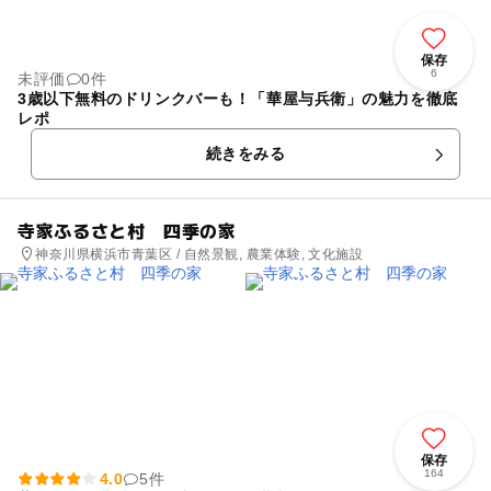
保存
6
未評価
0件
3歳以下無料のドリンクバーも！「華屋与兵衛」の魅力を徹底
レポ
続きをみる
寺家ふるさと村 四季の家
神奈川県横浜市青葉区 / 自然景観, 農業体験, 文化施設
保存
164
4.0
5件