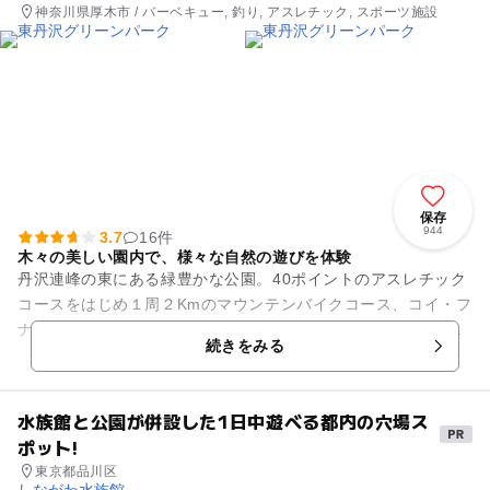
神奈川県厚木市 / バーベキュー, 釣り, アスレチック, スポーツ施設
保存
944
3.7
16件
木々の美しい園内で、様々な自然の遊びを体験
丹沢連峰の東にある緑豊かな公園。40ポイントのアスレチック
コースをはじめ１周２Kmのマウンテンバイクコース、コイ・フ
ナ・金魚の釣りが楽しめる釣堀や、つかみどりの池（夏期の
続きをみる
み）、うさぎとふれあえる...
水族館と公園が併設した1日中遊べる都内の穴場ス
ポット!
東京都品川区