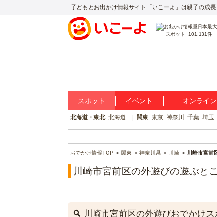
子どもとお出かけ情報サイト「いこーよ」は親子の成長
スポット
101,131件
スポット
イベント
オンライン
北海道・東北
北海道
関東
東京
神奈川
千葉
埼玉
おでかけ情報TOP
関東
神奈川県
川崎
川崎市宮前
川崎市宮前区の外遊びの遊ぶと
川崎市宮前区の外遊びおでかけス