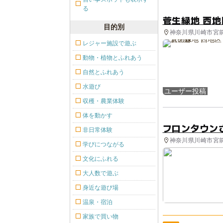
る
菅生緑地 西地
目的別
神奈川県川崎市宮前
レジャー施設で遊ぶ
動物・植物とふれあう
自然とふれあう
水遊び
ユーザー投稿
収穫・農業体験
体を動かす
フロンタウン
非日常体験
神奈川県川崎市宮前
学びにつながる
文化にふれる
大人数で遊ぶ
身近な遊び場
温泉・宿泊
家族で買い物