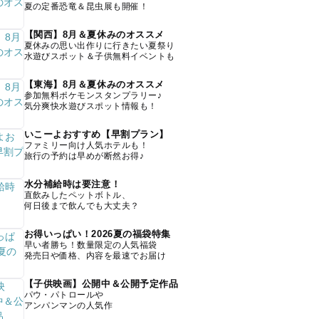
夏の定番恐竜＆昆虫展も開催！
【関西】8月＆夏休みのオススメ
夏休みの思い出作りに行きたい夏祭り
水遊びスポット＆子供無料イベントも
【東海】8月＆夏休みのオススメ
参加無料ポケモンスタンプラリー♪
気分爽快水遊びスポット情報も！
いこーよおすすめ【早割プラン】
ファミリー向け人気ホテルも！
旅行の予約は早めが断然お得♪
水分補給時は要注意！
直飲みしたペットボトル、
何日後まで飲んでも大丈夫？
お得いっぱい！2026夏の福袋特集
早い者勝ち！数量限定の人気福袋
発売日や価格、内容を最速でお届け
【子供映画】公開中＆公開予定作品
パウ・パトロールや
アンパンマンの人気作