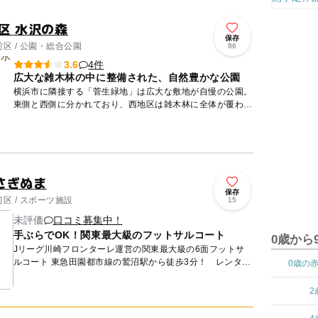
区 水沢の森
保存
区 / 公園・総合公園
86
4件
3.6
広大な雑木林の中に整備された、自然豊かな公園
横浜市に隣接する「菅生緑地」は広大な敷地が自慢の公園。
東側と西側に分かれており、西地区は雑木林に全体が覆われ
ており、その中に梅林や竹林の小径、水辺の環境などがあり
ます。入口を...
さぎぬま
保存
区 / スポーツ施設
15
未評価
口コミ募集中！
手ぶらでOK！関東最大級のフットサルコート
0歳から
Jリーグ川崎フロンターレ運営の関東最大級の6面フットサ
ルコート 東急田園都市線の鷲沼駅から徒歩3分！ レンタル
0歳の
が充実しているので、手ぶらで参加もOKです。 個人での
参...
2