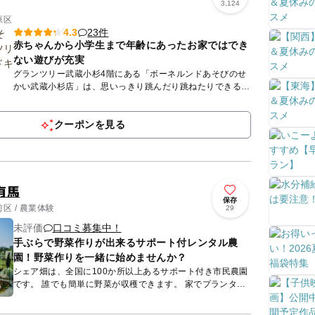
3,124
原区
23件
4.3
赤ちゃんから小学生まで年齢にあったお家ではでき
ない遊びが充実
グランツリー武蔵小杉4階にある「ボーネルンドあそびのせ
かい武蔵小杉店」は、思いっきり跳んだり跳ねたりできるト
ランポリン、全身がすっぽり埋まるほどのボールプールな
ど、６ヵ月の赤...
クーポンを見る
有馬
保存
区 / 農業体験
29
未評価
口コミ募集中！
手ぶらで野菜作りが出来るサポート付レンタル農
園！野菜作りを一緒に始めませんか？
シェア畑は、全国に100か所以上あるサポート付き市民農園
です。 誰でも簡単に野菜が収穫できます。 家でプランター
栽培を失敗した方、野菜作り初めての方、心配いりませ
ん。...