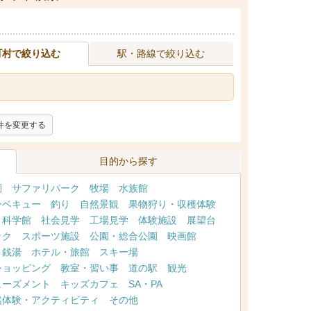
町村で絞り込む
駅・路線で絞り込む
件を変更する
目的から探す
園
サファリパーク
牧場
水族館
ーベキュー
釣り
自然景観
果物狩り・収穫体験
・科学館
社会見学
工場見学
体験施設
展望台
ック
スポーツ施設
公園・総合公園
映画館
・銭湯
ホテル・旅館
スキー場
ショッピング
教室・習い事
道の駅
観光
ューズメント
キッズカフェ
SA・PA
然体験・アクティビティ
その他