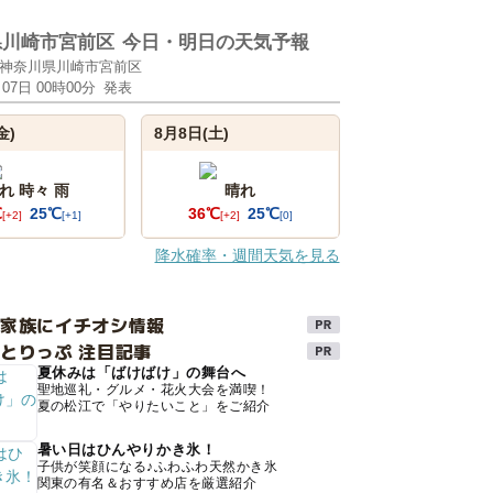
県川崎市宮前区
今日・明日の天気予報
神奈川県川崎市宮前区
月07日 00時00分
発表
金)
8月8日(土)
れ 時々 雨
晴れ
℃
25℃
36℃
25℃
[+2]
[+1]
[+2]
[0]
降水確率・週間天気を見る
け家族にイチオシ情報
とりっぷ 注目記事
夏休みは「ばけばけ」の舞台へ
聖地巡礼・グルメ・花火大会を満喫！
夏の松江で「やりたいこと」をご紹介
暑い日はひんやりかき氷！
子供が笑顔になる♪ふわふわ天然かき氷
関東の有名＆おすすめ店を厳選紹介