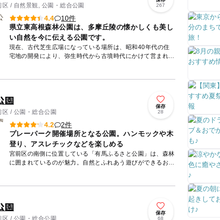
 / 自然景観, 公園・総合公園
267
10件
4.4
県立東高根森林公園は、多摩丘陵の懐かしくも美し
い自然を今に伝える公園です。
現在、古代芝生広場になっている場所は、昭和40年代の住
宅地の開発により、弥生時代から古墳時代にかけて営まれた
竪穴住居跡が発見され、また、周囲のシラカシ林（推定樹齢
150～20...
公園
保存
区 / 公園・総合公園
28
2件
4.2
プレーパーク開催場所となる公園。ハンモックや木
登り、アスレチックなどを楽しめる
宮前区の南側に位置している「有馬ふるさと公園」は、森林
に囲まれているのが魅力。自然とふれあう遊びができるお出
かけスポットです。 「宮前区子どもの遊びを考える会 ポ
レポレ...
公園
保存
区 / 公園・総合公園
68