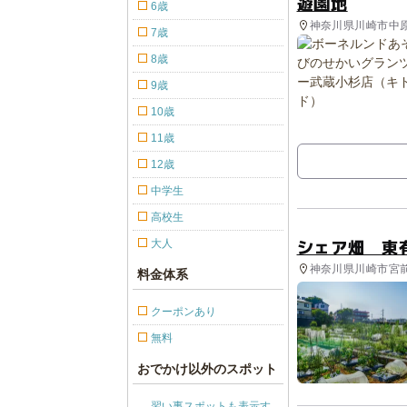
遊園地
6歳
神奈川県川崎市中
7歳
8歳
9歳
10歳
11歳
12歳
中学生
高校生
シェア畑 東
大人
神奈川県川崎市宮前
料金体系
クーポンあり
無料
おでかけ以外のスポット
習い事スポットも表示す