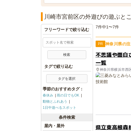
川崎市宮前区の外遊びの遊ぶと
7件中1〜7件
フリーワードで絞り込む
神奈川県の注
PR
不思議や面白
一覧
タグで絞り込む
神奈川県横浜市西
タグを選択
季節のおすすめタグ：
春休み
雨の日でもOK
動物とふれあう
1日中遊べるスポット
条件検索
県立東高根森
屋内・屋外