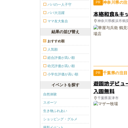
神奈川県の注
PR
パパの一人子守
本格和食&キ
パパ大活躍
神奈川県横浜市鶴
ママ友大集合
結果の並び替え
おすすめ順
人気順
総合評価が高い順
幼児評価が高い順
千葉県の注目
PR
小学生評価が高い順
遊園地デビュ
イベントを探す
入園無料
自然体験
千葉県富津市
スポーツ
生き物ふれあい
ショッピング・グルメ
撮影イベント