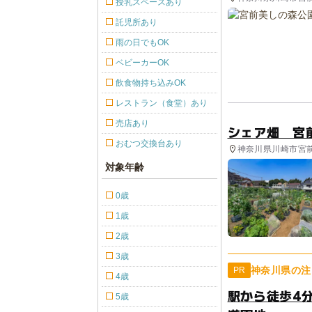
授乳スペースあり
託児所あり
雨の日でもOK
ベビーカーOK
飲食物持ち込みOK
レストラン（食堂）あり
売店あり
シェア畑 宮
おむつ交換台あり
神奈川県川崎市宮前
対象年齢
0歳
1歳
2歳
3歳
神奈川県の注
PR
4歳
駅から徒歩4
5歳