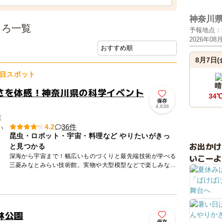
神奈川
ころ一覧
予報地点：
2026年08
8月7日(
目スポット
晴
さを体感！神奈川県の科学イベント
34
保存
4,638
区
36件
4.2
昆虫・ロボット・宇宙・料理など やりたいがきっ
お出か
と見つかる
いこーよ
深海から宇宙まで！幅広いものづくりと最先端技術が学べる
三菱みなとみらい技術館。実物や大型模型などで楽しみなが
ら科学技術に触れることができます。 ロケットエンジンの
実物や深海...
林公園
保存