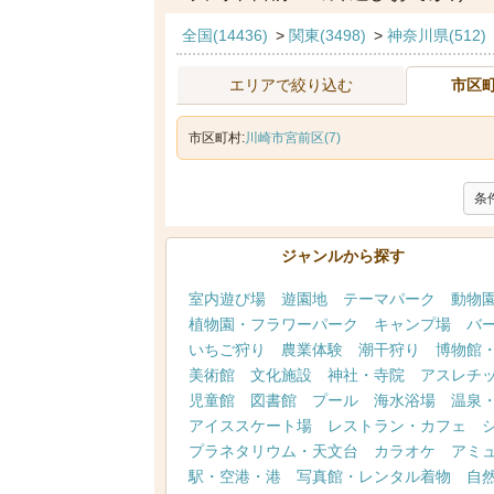
全国(14436)
>
関東(3498)
>
神奈川県(512)
エリアで絞り込む
市区
市区町村:
川崎市宮前区(7)
条
ジャンルから探す
室内遊び場
遊園地
テーマパーク
動物
植物園・フラワーパーク
キャンプ場
バ
いちご狩り
農業体験
潮干狩り
博物館
美術館
文化施設
神社・寺院
アスレチ
児童館
図書館
プール
海水浴場
温泉
アイススケート場
レストラン・カフェ
プラネタリウム・天文台
カラオケ
アミ
駅・空港・港
写真館・レンタル着物
自