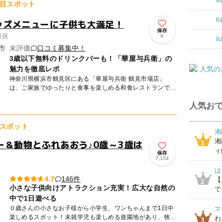
4
目スポット
6
ッズメニューに子供も大満足！
保存
見区
6
8
未評価
口コミ募集中！
3歳以下無料のドリンクバーも！「華屋与兵衛」の
魅力を徹底レポ
神奈川県横浜市鶴見区にある「華屋与兵衛 鶴見市場店」
は、ご家族でゆったりと食事を楽しめる和食レストランで
す。 駐車場を完備しており、マイカーでのご来店にも便
人気おで
利。全146席の...
スポット
湘
湘
ー＆動物とふれあおう♪0歳～3歳は
1
ィ
保存
7,154
は
146件
4.7
【
2
小さな子供向けアトラクション充実！広大な自然の
で
中で1日遊べる
０歳さんの小さなお子様から小学生、ワンちゃんまで1日中
マ
楽しめるスポット！未就学児も楽しめる遊園地があり、牧場
わ
3