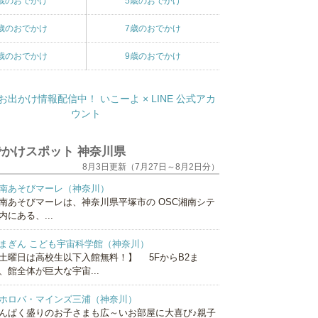
歳のおでかけ
5歳のおでかけ
歳のおでかけ
7歳のおでかけ
歳のおでかけ
9歳のおでかけ
かけスポット 神奈川県
8月3日更新（7月27日～8月2日分）
南あそびマーレ（神奈川）
南あそびマーレは、神奈川県平塚市の OSC湘南シテ
内にある、...
まぎん こども宇宙科学館（神奈川）
土曜日は高校生以下入館無料！】 5FからB2ま
、館全体が巨大な宇宙...
ホロバ・マインズ三浦（神奈川）
んぱく盛りのお子さまも広～いお部屋に大喜び♪親子