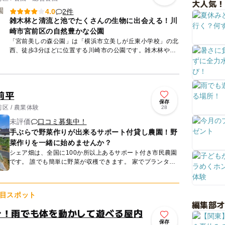
大人気！
2件
4.0
雑木林と清流と池でたくさんの生物に出会える！川
崎市宮前区の自然豊かな公園
「宮前美しの森公園」は「横浜市立美しが丘東小学校」の北
西、徒歩3分ほどに位置する川崎市の公園です。雑木林や水
の流れがあり、昔ながらの自然を残しています。ここは鶴見
川の支流であ...
前平
保存
区 / 農業体験
28
未評価
口コミ募集中！
手ぶらで野菜作りが出来るサポート付貸し農園！野
菜作りを一緒に始めませんか？
シェア畑は、全国に100か所以上あるサポート付き市民農園
です。 誰でも簡単に野菜が収穫できます。 家でプランター
栽培を失敗した方、野菜作り初めての方、心配いりませ
ん。...
目スポット
編集部
分！雨でも体を動かして遊べる屋内
保存