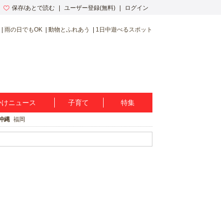
保存/あとで読む
ユーザー登録(無料)
ログイン
雨の日でもOK
動物とふれあう
1日中遊べるスポット
かけニュース
子育て
特集
沖縄
福岡