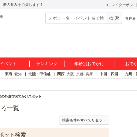
、夢の育みを応援します！
マイクーポン
春休み
イベント
ランキング
年齢別おでかけ
おで
東海
愛知
北陸・甲信越
関西
大阪
京都
兵庫
中国・四国
九州・
区の外遊びおでかけスポット
ころ一覧
検索条件をすべてリセット
ポット検索