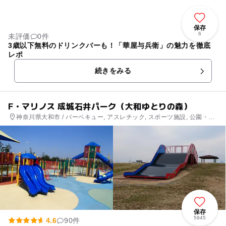
保存
6
未評価
0件
3歳以下無料のドリンクバーも！「華屋与兵衛」の魅力を徹底
レポ
続きをみる
F・マリノス 成城石井パーク（大和ゆとりの森）
神奈川県大和市 / バーベキュー, アスレチック, スポーツ施設, 公園・総
合公園
保存
5945
4.6
90件