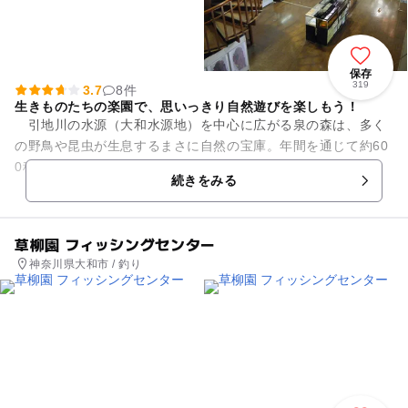
保存
319
3.7
8件
生きものたちの楽園で、思いっきり自然遊びを楽しもう！
引地川の水源（大和水源地）を中心に広がる泉の森は、多く
の野鳥や昆虫が生息するまさに自然の宝庫。年間を通じて約60
0種の植物や80種の野鳥を見ることができます。森あり、池あ
続きをみる
り、小川ありでとことん...
草柳園 フィッシングセンター
神奈川県大和市 / 釣り