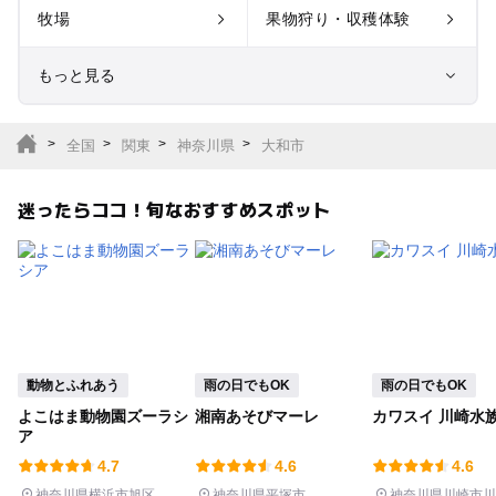
牧場
果物狩り・収穫体験
もっと見る
室内遊び場
遊園地
全国
関東
神奈川県
大和市
テーマパーク
動物園
迷ったらココ！旬なおすすめスポット
サファリパーク
植物園・フラワーパー
ク
キャンプ場
バーベキュー
釣り
自然景観
動物とふれあう
雨の日でもOK
雨の日でもOK
よこはま動物園ズーラシ
湘南あそびマーレ
カワスイ 川崎水
いちご狩り
農業体験
ア
4.7
4.6
4.6
潮干狩り
社会見学
神奈川県横浜市旭区
神奈川県平塚市
神奈川県川崎市川