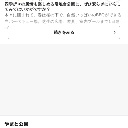
四季折々の風情も楽しめる引地台公園に、ぜひ安らぎにいらし
てみてはいかがですか？
木々に囲まれて、春は桜の下で、自然いっぱいのBBQができる
当バーベキュー場。芝生の広場、遊具、室内プールまで1日遊
べアクセスも便利。ご家族で、ペットと一緒に、仲間とワイワ
続きをみる
イ、緑の中でのバーベキュ...
やまと公園