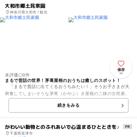
大和市郷土民家園
神奈川県大和市 / 観光
保存
34
未評価
0件
まるで昔話の世界！茅葺屋根のおうちは癒しのスポット！
「まるで昔話に出てくるおうちみたい！」そうお子さまが大
興奮してしまいそうな茅葺（かやぶ）き屋根の二棟の古民家。
これらは江戸時代中期に建てられた大和市最古の「旧小川
続きをみる
家」と江戸時代末期に建て...
かわいい動物とのふれあいで心温まるひとときを♪
千葉県富津市