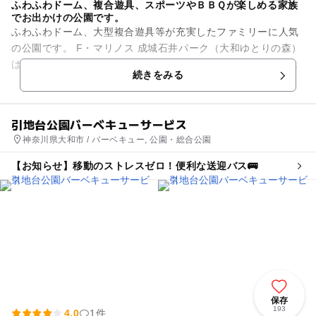
ふわふわドーム、複合遊具、スポーツやＢＢＱが楽しめる家族
でお出かけの公園です。
ふわふわドーム、大型複合遊具等が充実したファミリーに人気
の公園です。 F・マリノス 成城石井パーク（大和ゆとりの森）
は平成１９年に芝生グラウンドとふわふわドーム等の複合遊具
続きをみる
がオープン。平成...
引地台公園バーベキューサービス
神奈川県大和市 / バーベキュー, 公園・総合公園
【お知らせ】移動のストレスゼロ！便利な送迎バス🚌
保存
193
4.0
1件