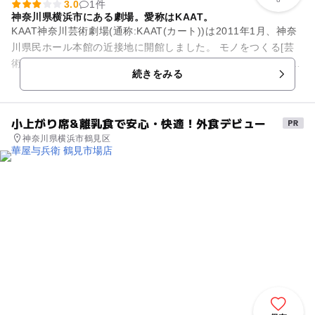
3.0
1件
神奈川県横浜市にある劇場。愛称はKAAT。
KAAT神奈川芸術劇場(通称:KAAT(カート))は2011年1月、神奈
川県民ホール本館の近接地に開館しました。 モノをつくる[芸
術の創造]・人をつくる[人材の育成]・まちをつくる[賑わいの
続きをみる
創...
小上がり席&離乳食で安心・快適！外食デビュー
神奈川県横浜市鶴見区