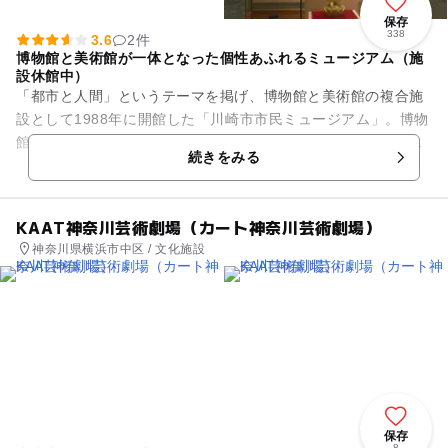
保存
338
3.6
2件
博物館と美術館が一体となった個性あふれるミュージアム（施
設休館中）
「都市と人間」というテーマを掲げ、博物館と美術館の複合施
設として1988年に開館した「川崎市市民ミュージアム」。博物
館では川崎の成り立ちと歩みを考古、歴史、民俗などの豊富な
続きをみる
資料で紹介し、美術館で...
KAAT神奈川芸術劇場（カート神奈川芸術劇場）
神奈川県横浜市中区 / 文化施設
保存
8