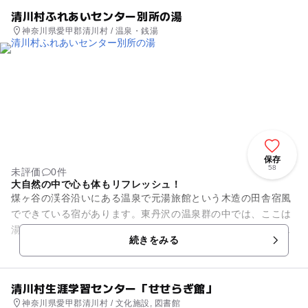
清川村ふれあいセンター別所の湯
神奈川県愛甲郡清川村 / 温泉・銭湯
保存
58
未評価
0件
大自然の中で心も体もリフレッシュ！
煤ヶ谷の渓谷沿いにある温泉で元湯旅館という木造の田舎宿風
でできている宿があります。東丹沢の温泉群の中では、ここは
湯治客の利用が多いです。清川村の特徴である清流や森をテー
続きをみる
マとした浴場がありそちらは...
清川村生涯学習センター「せせらぎ館」
神奈川県愛甲郡清川村 / 文化施設, 図書館