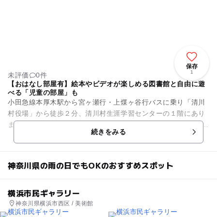
保存
1
未評価
0件
【おはなし部屋有】絵本やビデオが楽しめる図書館と自由に遊
べる「児童の部屋」も
小田急線本厚木駅から宮ヶ瀬行・上煤ヶ谷行バスに乗り「清川
村役場」から徒歩２分、清川村生涯学習センターの１階にあり
ます。無料駐車場は38台分（うち障がい者用３台）です。 図書
続きをみる
館フロアの半分ほ...
神奈川県の雨の日でもOKのおすすめスポット
横浜市民ギャラリー
神奈川県横浜市西区 / 美術館