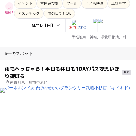
イベント
室内遊び場
プール
子ども映画
工場見学
注目！
アスレチック
雨の日でもOK
30°C
20°C
予報地点：神奈川県愛甲郡清川村
5件のスポット
雨もへっちゃら！平日も休日も1DAYパスで思いき
り遊ぼう
神奈川県川崎市中原区