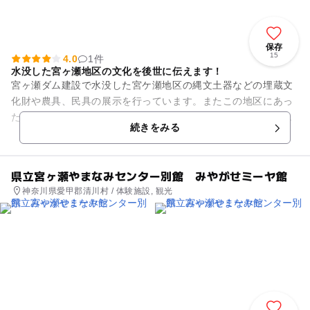
保存
15
4.0
1件
水没した宮ヶ瀬地区の文化を後世に伝えます！
宮ヶ瀬ダム建設で水没した宮ケ瀬地区の縄文土器などの埋蔵文
化財や農具、民具の展示を行っています。またこの地区にあっ
た文化を後世に伝えていくために、資料館と水没家屋を模倣し
続きをみる
た交流施設を合築して、かつ...
県立宮ヶ瀬やまなみセンター別館 みやがせミーヤ館
神奈川県愛甲郡清川村 / 体験施設, 観光