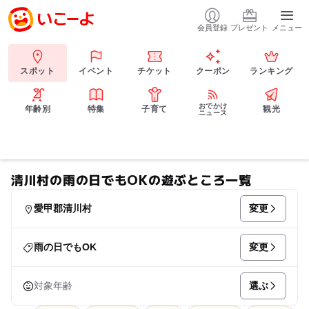
会員登録
プレゼント
メニュー
スポット
イベント
チケット
クーポン
ランキング
おでかけ
年齢別
特集
子育て
観光
ニュース
清川村の雨の日でもOKの遊ぶところ一覧
変更
愛甲郡清川村
変更
雨の日でもOK
選ぶ
対象年齢