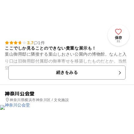
保存
31
3.7
1件
ここでしか見ることのできない貴重な展示も！
葉山御用邸に隣接する葉山しおさい公園内の博物館。なんと入
り口は旧御用邸付属邸の御車寄せを移築したものだとか。当然
皇室ともゆかりが深く館内には昭和天皇の下賜標本が展示され
続きをみる
ているコーナーも。葉山周辺...
神奈川公会堂
神奈川県横浜市神奈川区 / 文化施設