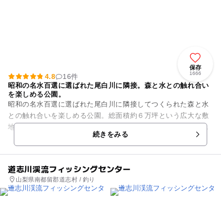
保存
1666
4.8
16件
昭和の名水百選に選ばれた尾白川に隣接。森と水との触れ合い
を楽しめる公園。
昭和の名水百選に選ばれた尾白川に隣接してつくられた森と水
との触れ合いを楽しめる公園。総面積約６万坪という広大な敷
地内は森の散策路などのある『フォレストゾーン』、尾白川の
続きをみる
『リバーサイドゾーン』、総...
道志川渓流フィッシングセンター
山梨県南都留郡道志村 / 釣り