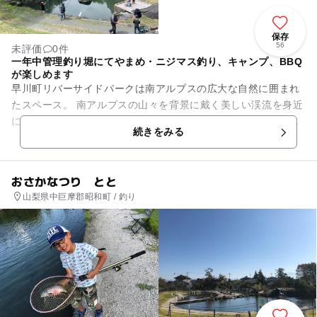
保存
56
未評価
0件
一年中管理釣り堀にてやまめ・ニジマス釣り、キャンプ、BBQ
が楽しめます
早川町リバーサイドパークは南アルプスの広大な自然に囲まれ
たスペース。 南アルプスの山々を背景に戴く美しい渓流を身近
に感じ、キャンプのみならず様々なアウトドアレジャーが楽し
続きをみる
めるのも魅力！ キャ...
おさかなつり とと
山梨県中巨摩郡昭和町 / 釣り