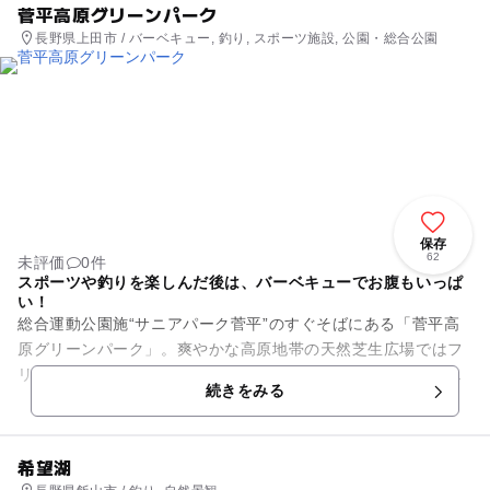
菅平高原グリーンパーク
長野県上田市 / バーベキュー, 釣り, スポーツ施設, 公園・総合公園
保存
62
未評価
0件
スポーツや釣りを楽しんだ後は、バーベキューでお腹もいっぱ
い！
総合運動公園施“サニアパーク菅平”のすぐそばにある「菅平高
原グリーンパーク」。爽やかな高原地帯の天然芝生広場ではフ
リスビーやボール投げやゲートボールで遊び、湧き水の釣堀で
続きをみる
はニジマスやイワナ釣り、...
希望湖