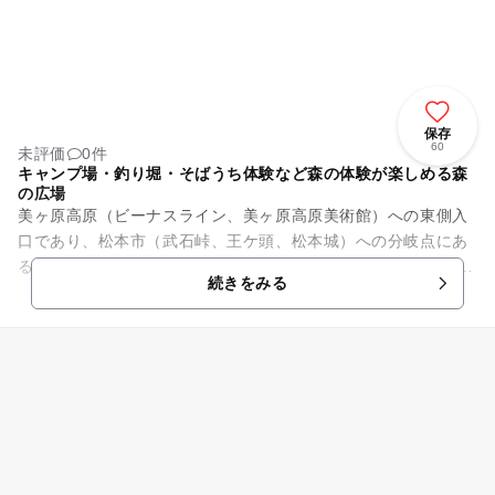
保存
60
未評価
0件
キャンプ場・釣り堀・そばうち体験など森の体験が楽しめる森
の広場
美ヶ原高原（ビーナスライン、美ヶ原高原美術館）への東側入
口であり、松本市（武石峠、王ケ頭、松本城）への分岐点にあ
る「巣栗渓谷 緑の広場」は、食事 や休憩、特産品のショッピ
続きをみる
ングができる武石観光セン...