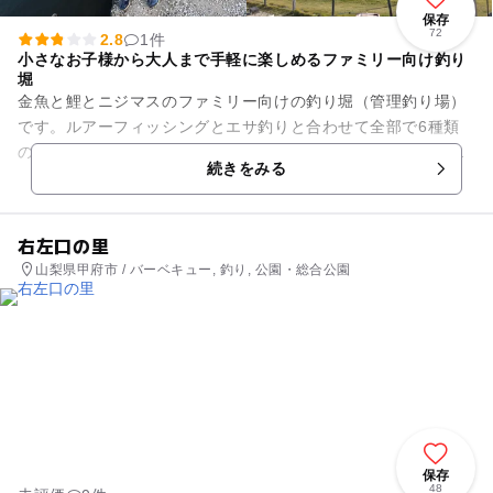
保存
72
2.8
1件
小さなお子様から大人まで手軽に楽しめるファミリー向け釣り
堀
金魚と鯉とニジマスのファミリー向けの釣り堀（管理釣り場）
です。ルアーフィッシングとエサ釣りと合わせて全部で6種類
の釣り池があります。小さなお子様でも必ず釣れますので、子
続きをみる
供に釣りを体験させてみたい...
右左口の里
山梨県甲府市 / バーベキュー, 釣り, 公園・総合公園
保存
48