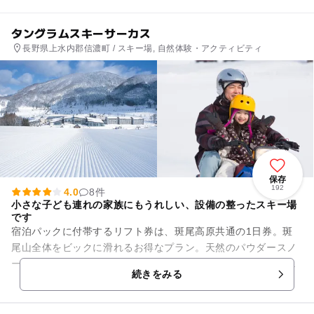
タングラムスキーサーカス
長野県上水内郡信濃町 / スキー場, 自然体験・アクティビティ
保存
192
4.0
8件
小さな子ども連れの家族にもうれしい、設備の整ったスキー場
です
宿泊パックに付帯するリフト券は、斑尾高原共通の1日券。斑
尾山全体をビックに滑れるお得なプラン。天然のパウダースノ
ーのゲレンデはスキー・スノーボードを楽しむのはもちろん、
続きをみる
タングラムスキーサーカスで...