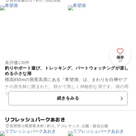
長野県飯山市 / 釣り, 自然景観
保存
13
未評価
0件
釣りやボート遊び、トレッキング、バートウォッチングが楽し
める小さな湖
標高850mの斑尾高原にある「希望湖」は、まわりを白樺やブ
ナの原生林に囲まれた、静かで美しく神秘的な湖です。湖の周
りには遊歩道が整備され、トレッキングやバードウォッチング
続きをみる
を楽しむ人々の姿が見られ...
リフレッシュパークあおき
長野県小県郡青木村 / 釣り, アスレチック, 公園・総合公園