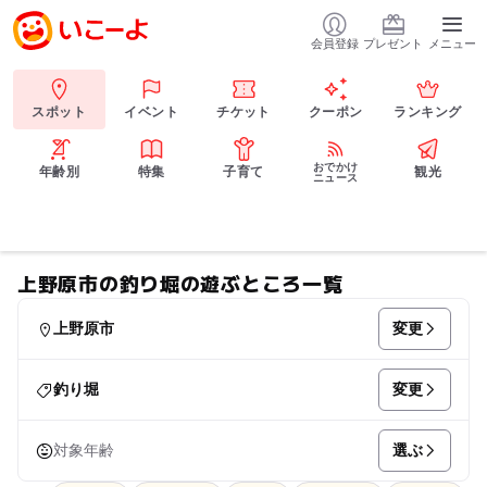
会員登録
プレゼント
メニュー
スポット
イベント
チケット
クーポン
ランキング
おでかけ
年齢別
特集
子育て
観光
ニュース
上野原市の釣り堀の遊ぶところ一覧
変更
上野原市
変更
釣り堀
選ぶ
対象年齢