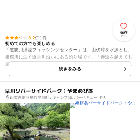
保存
236
3.2
1件
初めての方でも楽しめる
「道志川渓流フィッシングセンター」は、山伏峠を水源とし、
相模川に注ぐ道志川沿いにある釣り場です。「赤道を越えても
腐らない水」と言われた清流での釣りは、川でのレジャーとし
続きをみる
て最高！フィッシングセンタ...
早川リバーサイドパーク：やまめぴあ
山梨県南巨摩郡早川町 / キャンプ場, バーベキュー, 釣り