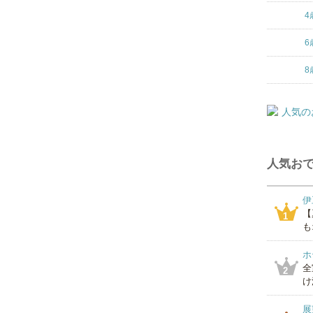
4
6
8
人気おで
伊
【
1
も
ホ
全
2
け
展