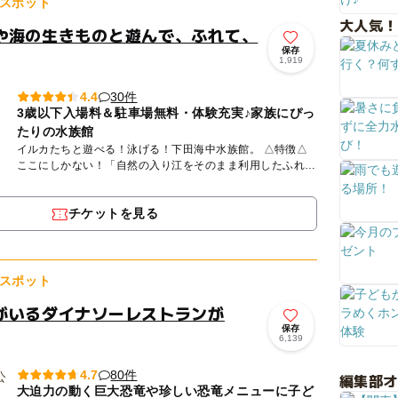
スポット
大人気！
や海の生きものと遊んで、ふれて、
保存
1,919
30件
4.4
3歳以下入場料＆駐車場無料・体験充実♪家族にぴっ
たりの水族館
イルカたちと遊べる！泳げる！下田海中水族館。 △特徴△
ここにしかない！「自然の入り江をそのまま利用したふれあ
いの海」は、 東京ドーム約１個分の広さがあり、イルカ
た...
チケットを見る
スポット
がいるダイナソーレストランが
保存
6,139
80件
4.7
編集部
大迫力の動く巨大恐竜や珍しい恐竜メニューに子ど