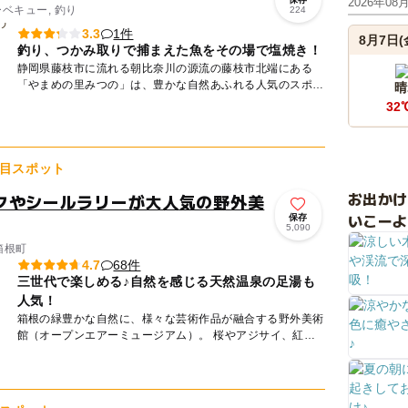
2026年08
ーベキュー, 釣り
224
1件
3.3
8月7日(
釣り、つかみ取りで捕まえた魚をその場で塩焼き！
静岡県藤枝市に流れる朝比奈川の源流の藤枝市北端にある
「やまめの里みつの」は、豊かな自然あふれる人気のスポッ
晴
トです。釣り堀での釣りはもちろん、沢でつかみ取りを楽し
32
むこともできま...
目スポット
お出か
クやシールラリーが大人気の野外美
いこーよ
保存
5,090
箱根町
68件
4.7
三世代で楽しめる♪自然を感じる天然温泉の足湯も
人気！
箱根の緑豊かな自然に、様々な芸術作品が融合する野外美術
館（オープンエアーミュージアム）。 桜やアジサイ、紅葉
など、四季のうつろいのなかで作品の新たな一面が見えてく
るから...