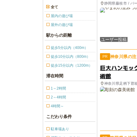
静岡県藤枝市 / バ
全て
屋内の遊び場
屋外の遊び場
駅からの距離
ユーザー投稿
徒歩5分以内（400m）
神奈川県の注
徒歩10分以内（800m）
PR
徒歩15分以内（1200m）
巨大ハンモッ
術館
滞在時間
神奈川県足柄下郡
1～2時間
2～4時間
4時間～
こだわり条件
駐車場あり