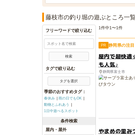
藤枝市の釣り堀の遊ぶところ一
1件中1〜1件
フリーワードで絞り込む
静岡県の注目
PR
屋内で超快適
も人気♪
タグで絞り込む
静岡県富士市
タグを選択
季節のおすすめタグ：
春休み
雨の日でもOK
動物とふれあう
1日中遊べるスポット
条件検索
やまめの里み
屋内・屋外