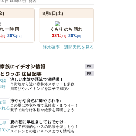
月07日 00時00分
発表
金)
8月8日(土)
れ 一時 雨
くもり のち 晴れ
℃
26℃
33℃
26℃
[0]
[+2]
[+1]
[0]
降水確率・週間天気を見る
け家族にイチオシ情報
とりっぷ 注目記事
涼しい木陰や渓流で深呼吸！
市街地から近い森林浴スポットも多数
川遊びやハイキングを親子で満喫♪
涼やかな音色に癒やされる♪
この夏は浴衣を着て風鈴市・まつりへ！
親子で絵付け体験や絶景を満喫しよう
夏の朝に早起きしておでかけ♪
親子で神秘的なハスの絶景を楽しもう！
スイレンとの違い＆ハスまつり情報も