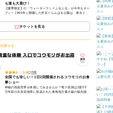
も達も大喜び！
【夏季限定】の「ウォーターランドぷるぷる」が今年もオー
プン！ 1965年に開園した伊豆ぐらんぱる公園は、東京ドー
ム約5個分・約22万㎡の園内で大人も子供も様々なアトラ
ク...
チケットを見る
スポット
貴重な体験 入口でコウモリがお出迎
保存
524
区
7件
3.4
全国でも珍しい！1日2回開催されるコウモリのお食
事ショー
神秘の地底世界を体感してみませんか？竜ケ岩洞は2億5千
万年前の石灰岩地帯に形成された東海地方最大級の観光鍾乳
洞で、総延長はなんと1000ｍ以上。繊細で豊富な鍾乳石で
彩られた約...