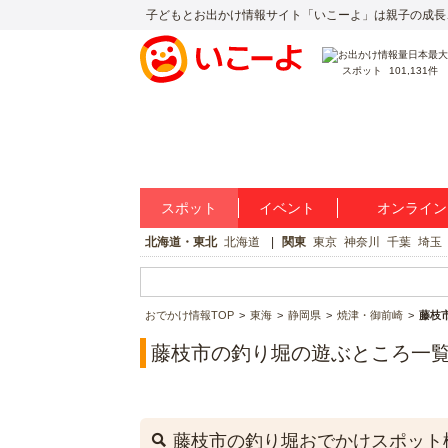
子どもとお出かけ情報サイト「いこーよ」は親子の成長
スポット
101,131件
スポット
イベント
オンライン
北海道・東北
北海道
関東
東京
神奈川
千葉
埼玉
おでかけ情報TOP
東海
静岡県
焼津・御前崎
藤枝
藤枝市の釣り堀の遊ぶところ一
藤枝市の釣り堀おでかけスポット