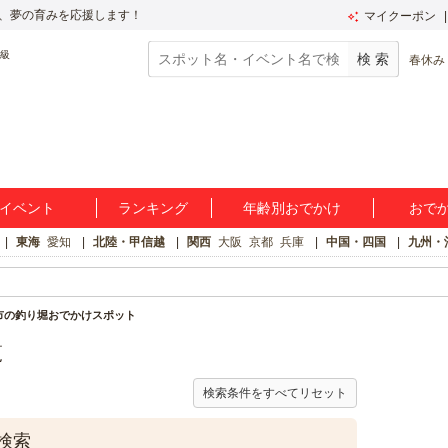
、夢の育みを応援します！
マイクーポン
春休み
イベント
ランキング
年齢別おでかけ
おで
東海
愛知
北陸・甲信越
関西
大阪
京都
兵庫
中国・四国
九州・
市の釣り堀おでかけスポット
覧
検索条件をすべてリセット
検索