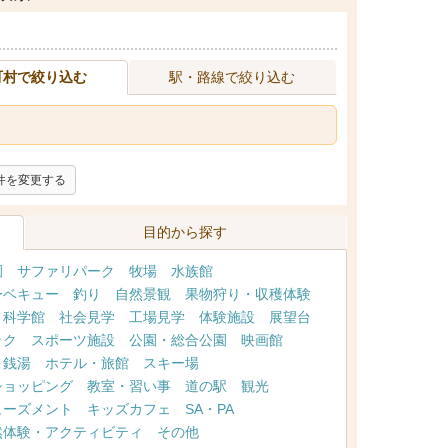
町村で絞り込む
駅・路線で絞り込む
件を変更する
目的から探す
園
サファリパーク
牧場
水族館
ーベキュー
釣り
自然景観
果物狩り・収穫体験
・科学館
社会見学
工場見学
体験施設
展望台
ック
スポーツ施設
公園・総合公園
映画館
・銭湯
ホテル・旅館
スキー場
ショッピング
教室・習い事
道の駅
観光
ューズメント
キッズカフェ
SA・PA
然体験・アクティビティ
その他