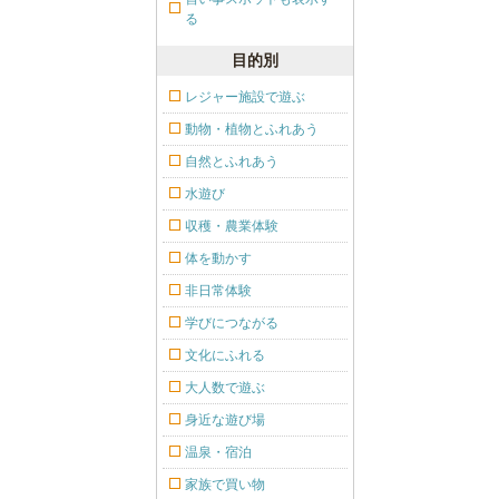
る
目的別
レジャー施設で遊ぶ
動物・植物とふれあう
自然とふれあう
水遊び
収穫・農業体験
体を動かす
非日常体験
学びにつながる
文化にふれる
大人数で遊ぶ
身近な遊び場
温泉・宿泊
家族で買い物