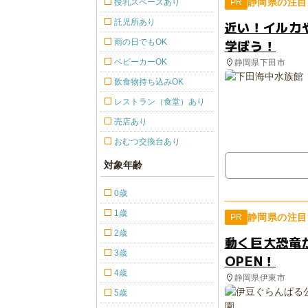
静岡県の注目
授乳スペースあり
PR
託児所あり
近い！イルカ
学ぼう！
雨の日でもOK
ベビーカーOK
静岡県下田市
飲食物持ち込みOK
レストラン（食堂）あり
売店あり
おむつ交換台あり
対象年齢
0歳
1歳
静岡県の注目
PR
2歳
動く巨大恐竜
3歳
OPEN！
4歳
静岡県伊東市
5歳