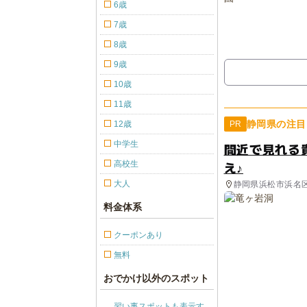
6歳
7歳
8歳
9歳
10歳
11歳
静岡県の注目
12歳
PR
中学生
間近で見れる
え♪
高校生
大人
静岡県浜松市浜名
料金体系
クーポンあり
無料
おでかけ以外のスポット
習い事スポットも表示す