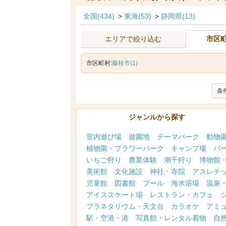
全国(434)
>
東海(53)
>
静岡県(13)
エリアで絞り込む
市区
市区町村:
藤枝市(1)
条
ジャンルから探す
室内遊び場
遊園地
テーマパーク
動物
植物園・フラワーパーク
キャンプ場
バ
いちご狩り
農業体験
潮干狩り
博物館
美術館
文化施設
神社・寺院
アスレチ
児童館
図書館
プール
海水浴場
温泉
アイススケート場
レストラン・カフェ
プラネタリウム・天文台
カラオケ
アミ
駅・空港・港
写真館・レンタル着物
自