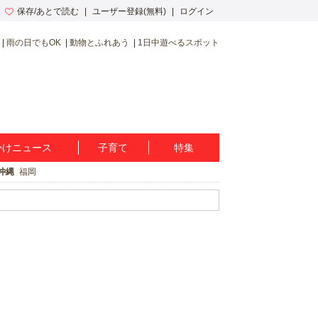
保存/あとで読む
ユーザー登録(無料)
ログイン
雨の日でもOK
動物とふれあう
1日中遊べるスポット
かけニュース
子育て
特集
沖縄
福岡