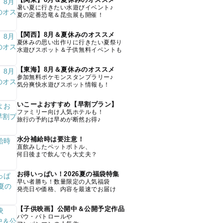
暑い夏に行きたい水遊びイベント♪
夏の定番恐竜＆昆虫展も開催！
【関西】8月＆夏休みのオススメ
夏休みの思い出作りに行きたい夏祭り
水遊びスポット＆子供無料イベントも
【東海】8月＆夏休みのオススメ
参加無料ポケモンスタンプラリー♪
気分爽快水遊びスポット情報も！
いこーよおすすめ【早割プラン】
ファミリー向け人気ホテルも！
旅行の予約は早めが断然お得♪
水分補給時は要注意！
直飲みしたペットボトル、
何日後まで飲んでも大丈夫？
お得いっぱい！2026夏の福袋特集
早い者勝ち！数量限定の人気福袋
発売日や価格、内容を最速でお届け
【子供映画】公開中＆公開予定作品
パウ・パトロールや