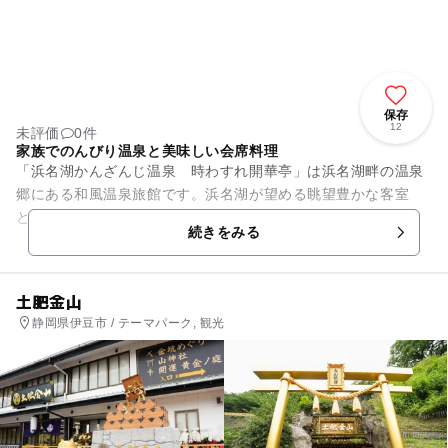
保存
12
未評価
0件
家族でのんびり温泉と美味しい会席料理
「浜名湖かんざんじ温泉 時わすれ開華亭」は浜名湖畔の温泉
郷にある和風温泉旅館です。浜名湖が望める眺望豊かな客室
と、バリエーション豊かな7つのお風呂が楽しめます。特に野
続きをみる
趣あふれる「露天風呂」は、開...
土肥金山
静岡県伊豆市 / テーマパーク, 観光