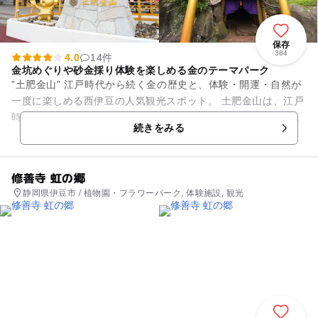
保存
384
4.0
14件
金坑めぐりや砂金採り体験を楽しめる金のテーマパーク
”土肥金山” 江戸時代から続く金の歴史と、体験・開運・自然が
一度に楽しめる西伊豆の人気観光スポット。 土肥金山は、江戸
時代に佐渡金山と並ぶ日本有数の金山として栄えた歴史ある鉱
続きをみる
山です。当時...
修善寺 虹の郷
静岡県伊豆市 / 植物園・フラワーパーク, 体験施設, 観光