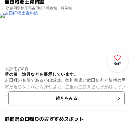
吉田町郷土資料館
静岡県榛原郡吉田町 / 博物館・科学館
保存
3
未評価
0件
昔の農・漁具などを展示しています。
吉田町の名所である小山城は、徳川家康と武田信玄と勝頼の両
軍が攻防をくりひろげた城で、三重の三日月堀などが残ってい
ます。展望台からは世界遺産の富士山を眺められます。サクラ
続きをみる
の時期は夜桜とお城のライト...
静岡県の日帰りのおすすめスポット