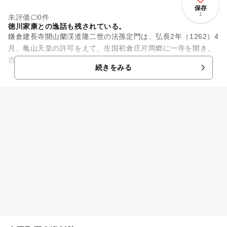
保存
1
未評価
0件
徳川家康との逸話も残されている。
鎌倉建長寺開山蘭渓道隆二世の法孫定門は、弘長2年（1262）4
月、亀山天皇の許可をえて、生国初倉庄片岡郷に一寺を開き、
吉祥山能満福智禅寺と命名しました。元寇の役が起こると、勅
続きをみる
願寺として官寺に列せ...