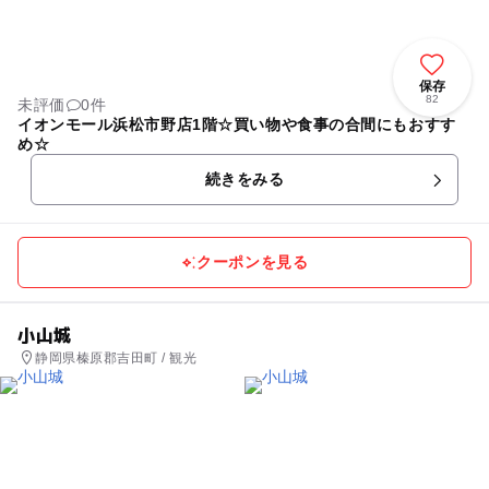
保存
82
未評価
0件
イオンモール浜松市野店1階☆買い物や食事の合間にもおすす
め☆
続きをみる
クーポンを見る
小山城
静岡県榛原郡吉田町 / 観光