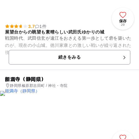
保存
29
3.7
1件
展望台からの眺望も素晴らしい武田氏ゆかりの城
戦国時代、武田信玄が遠江をおさえる第一歩として砦を築いた
のが、現在の小山城。徳川家康との激しい戦いが繰り返された
後、敗北を悟った武田方は自ら城に火をかけ、甲州へ落ちてい
続きをみる
ったと伝えられています。 ...
能満寺（静岡県）
静岡県榛原郡吉田町 / 神社・寺院