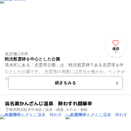
保存
3
未評価
0件
戦没慰霊碑を中心とした公園
清水区にある「忠霊塔公園」は、戦没慰霊碑である忠霊塔を中
心とした公園です。 忠霊塔の周囲には芝生が敷かれ、ベンチが
あり、憩いの場となっています。高台にあり、長い階段がある
続きをみる
のでベビーカーでの入園...
浜名湖かんざんじ温泉 時わすれ開華亭
静岡県浜松市中央区 / 温泉・銭湯, ホテル・旅館