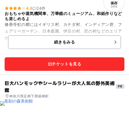
保存
1654
4.0
24件
おもちゃや蒸気機関車、万華鏡のミュージアム、和紙作りなど
も楽しめるよ
修善寺虹の郷にはイギリス村、カナダ村、インディアン砦、フ
ェアリーガーデン、日本庭園、伊豆の村、匠の村などのエリア
があります。 日本庭園は、四季折々の花々が咲き目を楽しませ
続きをみる
てくれます。匠の村では...
チケットを見る
巨大ハンモックやシールラリーが大人気の野外美術
館
神奈川県足柄下郡箱根町