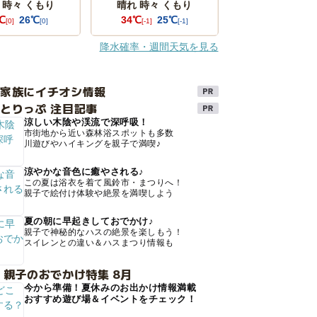
 時々 くもり
晴れ 時々 くもり
℃
26℃
34℃
25℃
[0]
[0]
[-1]
[-1]
降水確率・週間天気を見る
け家族にイチオシ情報
とりっぷ 注目記事
涼しい木陰や渓流で深呼吸！
市街地から近い森林浴スポットも多数
川遊びやハイキングを親子で満喫♪
涼やかな音色に癒やされる♪
この夏は浴衣を着て風鈴市・まつりへ！
親子で絵付け体験や絶景を満喫しよう
夏の朝に早起きしておでかけ♪
親子で神秘的なハスの絶景を楽しもう！
スイレンとの違い＆ハスまつり情報も
 親子のおでかけ特集 8月
今から準備！夏休みのお出かけ情報満載
おすすめ遊び場＆イベントをチェック！