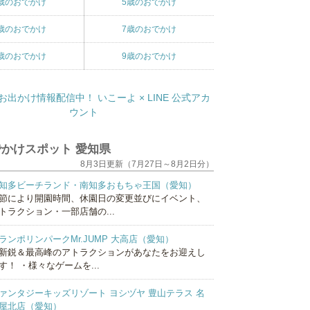
歳のおでかけ
5歳のおでかけ
歳のおでかけ
7歳のおでかけ
歳のおでかけ
9歳のおでかけ
かけスポット 愛知県
8月3日更新（7月27日～8月2日分）
知多ビーチランド・南知多おもちゃ王国（愛知）
節により開園時間、休園日の変更並びにイベント、
トラクション・一部店舗の...
ランポリンパークMr.JUMP 大高店（愛知）
新鋭＆最高峰のアトラクションがあなたをお迎えし
す！ ・様々なゲームを...
ァンタジーキッズリゾート ヨシヅヤ 豊山テラス 名
屋北店（愛知）