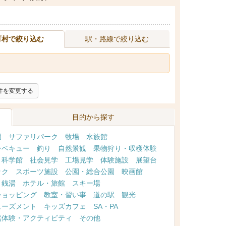
町村で絞り込む
駅・路線で絞り込む
件を変更する
目的から探す
園
サファリパーク
牧場
水族館
ーベキュー
釣り
自然景観
果物狩り・収穫体験
・科学館
社会見学
工場見学
体験施設
展望台
ック
スポーツ施設
公園・総合公園
映画館
・銭湯
ホテル・旅館
スキー場
ショッピング
教室・習い事
道の駅
観光
ューズメント
キッズカフェ
SA・PA
然体験・アクティビティ
その他