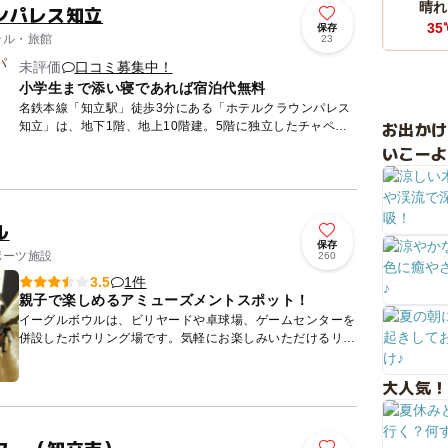
晴れ
ンパレス知立
35
保存
テル・旅館
23
未評価
口コミ募集中！
小学生まで添い寝であれば宿泊代無料
名鉄本線「知立駅」徒歩3分にある「ホテルクラウンパレス
お出か
知立」は、地下1階、地上10階建。5階に独立したチャペル
と屋上庭園を備えるシティホテルです。 客室は全室「窓を
いこーよ
大きくと...
ル
保存
ポーツ施設
260
1件
3.5
親子で楽しめるアミューズメントスポット！
イーグルボウルは、ビリヤードや卓球場、ゲームセンターを
併設したボウリング場です。気軽にお楽しみいただけるリー
ズナブルな料金設定と、各種のイベントが大人気！ フード
メニューも...
大人気！