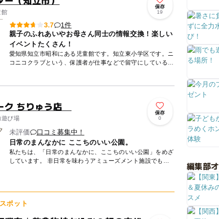
ター（知立市）
保存
童館
19
1件
3.7
親子のふれあいやお母さん同士の情報交換！楽しい
イベントたくさん！
愛知県知立市昭和にある児童館です。知立東小学区です。ニ
コニコクラブという、保護者が仕事などで留守にしている家
庭のお子さんを預かる放課後児童クラブがあります。対象は
小学1年から...
ーク ちりゅう店
保存
内遊び場
0
未評価
口コミ募集中！
日常のまんなかに ここちのいい公園。
私たちは、「日常のまんなかに、ここちのいい公園」をめざ
しています。 非日常を味わうアミューズメント施設でもな
編集部
く、 たくさんの事を教えてくれる教育の場でもないんで
す。 も...
スポット