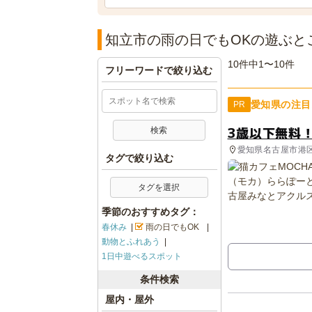
知立市の雨の日でもOKの遊ぶと
10件中1〜10件
フリーワードで絞り込む
愛知県の注目
PR
3歳以下無料
愛知県名古屋市港
タグで絞り込む
タグを選択
季節のおすすめタグ：
春休み
雨の日でもOK
動物とふれあう
1日中遊べるスポット
条件検索
屋内・屋外