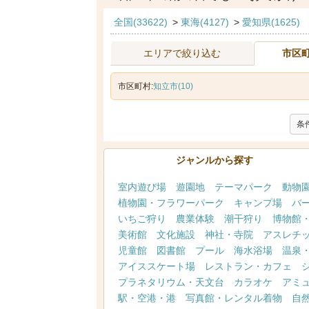
全国(33622)
>
東海(4127)
>
愛知県(1625)
エリアで絞り込む
市区
市区町村:
知立市(10)
条
ジャンルから探す
室内遊び場
遊園地
テーマパーク
動物
植物園・フラワーパーク
キャンプ場
バ
いちご狩り
農業体験
潮干狩り
博物館
美術館
文化施設
神社・寺院
アスレチ
児童館
図書館
プール
海水浴場
温泉
アイススケート場
レストラン・カフェ
プラネタリウム・天文台
カラオケ
アミ
駅・空港・港
写真館・レンタル着物
自