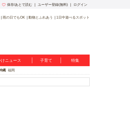
保存/あとで読む
ユーザー登録(無料)
ログイン
雨の日でもOK
動物とふれあう
1日中遊べるスポット
かけニュース
子育て
特集
沖縄
福岡