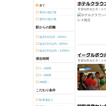
ホテルクラウ
全て
愛知県知立市 / ホ
屋内の遊び場
屋外の遊び場
駅からの距離
徒歩5分以内（400m）
徒歩10分以内（800m）
徒歩15分以内（1200m）
イーグルボウ
滞在時間
愛知県知立市 / ス
1～2時間
2～4時間
4時間～
こだわり条件
駐車場あり