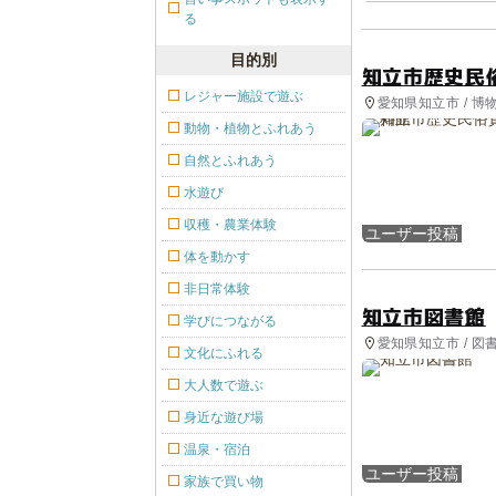
る
目的別
知立市歴史民
レジャー施設で遊ぶ
愛知県知立市 / 
動物・植物とふれあう
自然とふれあう
水遊び
収穫・農業体験
ユーザー投稿
体を動かす
非日常体験
知立市図書館
学びにつながる
愛知県知立市 / 図
文化にふれる
大人数で遊ぶ
身近な遊び場
温泉・宿泊
ユーザー投稿
家族で買い物