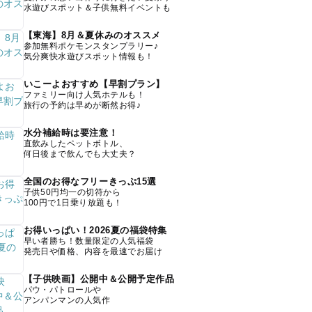
水遊びスポット＆子供無料イベントも
【東海】8月＆夏休みのオススメ
参加無料ポケモンスタンプラリー♪
気分爽快水遊びスポット情報も！
いこーよおすすめ【早割プラン】
ファミリー向け人気ホテルも！
旅行の予約は早めが断然お得♪
水分補給時は要注意！
直飲みしたペットボトル、
何日後まで飲んでも大丈夫？
全国のお得なフリーきっぷ15選
子供50円均一の切符から
100円で1日乗り放題も！
お得いっぱい！2026夏の福袋特集
早い者勝ち！数量限定の人気福袋
発売日や価格、内容を最速でお届け
【子供映画】公開中＆公開予定作品
パウ・パトロールや
アンパンマンの人気作