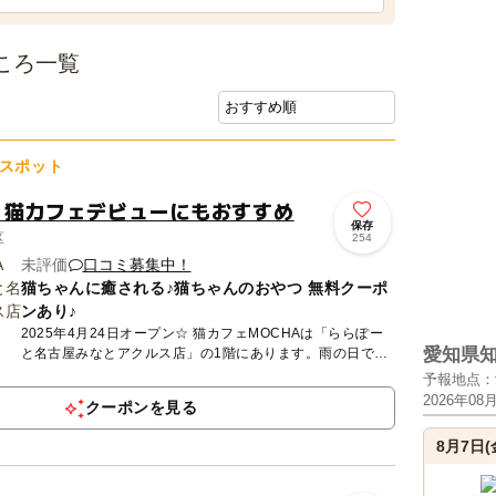
ころ一覧
スポット
！猫カフェデビューにもおすすめ
保存
区
254
未評価
口コミ募集中！
猫ちゃんに癒される♪猫ちゃんのおやつ 無料クーポ
ンあり♪
2025年4月24日オープン☆ 猫カフェMOCHAは「ららぽー
愛知県
と名古屋みなとアクルス店」の1階にあります。雨の日でも
安心の「全天候型」屋内施設です。MOCHAが目指してい
予報地点：
る...
2026年08
クーポンを見る
8月7日(