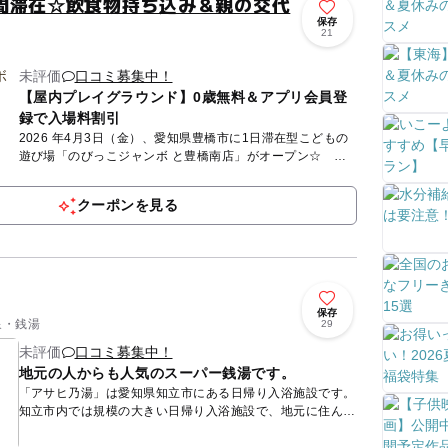
間滞在☆飲食物持ち込み＆親の交代
保存
21
未評価
口コミ募集中！
【屋内プレイグラウンド】0歳無料＆アプリ会員登
録で入場料割引
2026 年4月3日（金）、愛知県豊橋市に1日滞在型こどもの
遊び場「のびっこジャンボ と豊橋南店」がオープン☆ の
びっこジャンボは、０歳から12 歳までの子どもとそのファ
ミリ...
クーポンを見る
保存
泉・銭湯
29
未評価
口コミ募集中！
地元の人からも人気のスーパー銭湯です。
「アサヒ乃湯」は愛知県知立市にある日帰り入浴施設です。
知立市内では規模の大きい日帰り入浴施設で、地元に住んで
いる方もよく利用しています。人工温泉を使用した露天風呂
や、電気風呂...