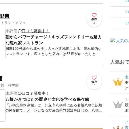
4
6
里奈
保存
レストラン・カフェ
2
8
未評価
口コミ募集中！
朝からパワーチャージ！キッズフレンドリーも魅力
な隠れ家レストラン
国道155号線から北へ少し入った路地裏にある、隠れ家的な
レストランです。広々とした店内には55席がゆったりと並
び、外光がたっぷり差し込む明るく開放的な空間が魅力。キ
人気おで
ッズルーム...
館
南
保存
季
1
博物館・科学館
7
ア
未評価
口コミ募集中！
八橋かきつばたの歴史と文化を学べる保存館
ト
最
「八橋史跡保存館」は、知立市八橋町にある名勝八橋伝説地
2
の保存館で、メーンとなる方巌売茶竹製笈をはじめ、八橋か
ま
きつばたの歴史や文化にまつわる数百点の文化財が保存され
ています。方...
フ
古