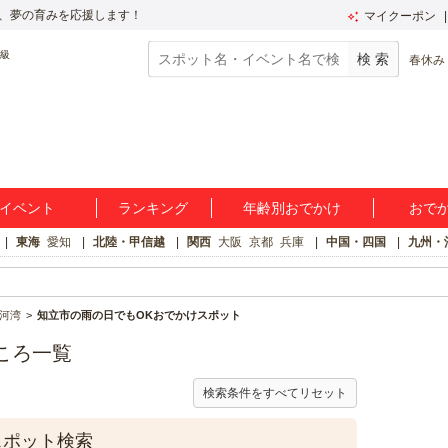
、夢の育みを応援します！
マイクーポン
春休み
イベント
ランキング
年齢別おでかけ
おで
東海
愛知
北陸・甲信越
関西
大阪
京都
兵庫
中国・四国
九州・
河湾
知立市の雨の日でもOKおでかけスポット
ころ一覧
検索条件をすべてリセット
スポット検索