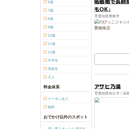
低価格で長時
6歳
もOK♪
7歳
愛知県豊橋市
8歳
9歳
10歳
11歳
12歳
中学生
高校生
大人
アサヒ乃湯
料金体系
愛知県知立市 / 温
クーポンあり
無料
おでかけ以外のスポット
習い事スポットも表示す