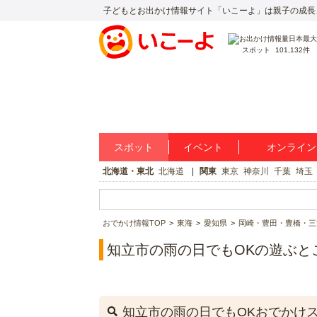
子どもとお出かけ情報サイト「いこーよ」は親子の成長
スポット
101,132件
スポット
イベント
オンライン
北海道・東北
北海道
関東
東京
神奈川
千葉
埼玉
おでかけ情報TOP
東海
愛知県
岡崎・豊田・豊橋・三
知立市の雨の日でもOKの遊ぶと
知立市の雨の日でもOKおでかけ