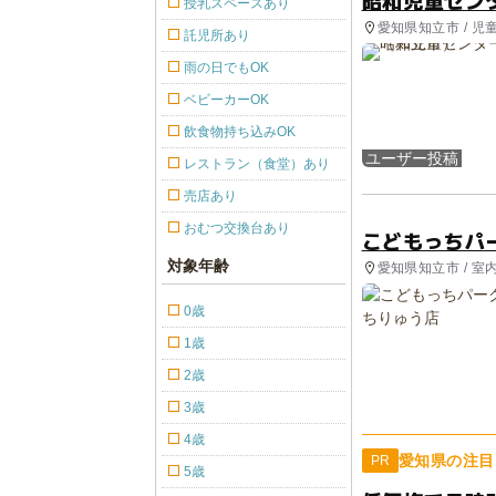
昭和児童セン
授乳スペースあり
愛知県知立市 / 児
託児所あり
雨の日でもOK
ベビーカーOK
飲食物持ち込みOK
ユーザー投稿
レストラン（食堂）あり
売店あり
おむつ交換台あり
こどもっちパ
対象年齢
愛知県知立市 / 室
0歳
1歳
2歳
3歳
4歳
愛知県の注目
PR
5歳