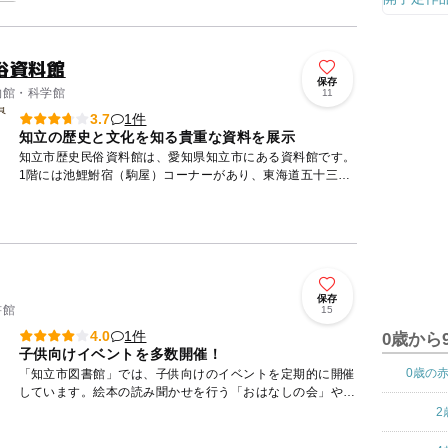
俗資料館
保存
博物館・科学館
11
1件
3.7
知立の歴史と文化を知る貴重な資料を展示
知立市歴史民俗資料館は、愛知県知立市にある資料館です。
1階には池鯉鮒宿（駒屋）コーナーがあり、東海道五十三次
の池鯉鮒宿の宿屋の復元模型、浮世絵や旅道具なども展示し
ています...
保存
書館
15
1件
4.0
0歳から
子供向けイベントを多数開催！
0歳の
「知立市図書館」では、子供向けのイベントを定期的に開催
しています。絵本の読み聞かせを行う「おはなしの会」や絵
本の読み聞かせ・ブックトーク・紙芝居・わらべうたなどを
2
楽しむ「絵本...