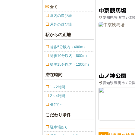
全て
中京競馬場
屋内の遊び場
愛知県豊明市 / 体
屋外の遊び場
駅からの距離
徒歩5分以内（400m）
徒歩10分以内（800m）
徒歩15分以内（1200m）
山ノ神公園
滞在時間
愛知県豊明市 / 
1～2時間
2～4時間
4時間～
こだわり条件
駐車場あり