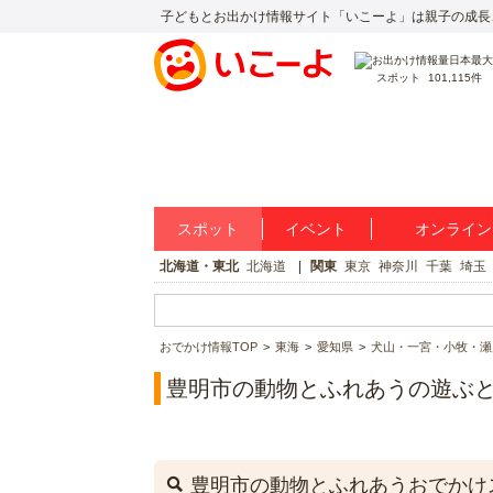
子どもとお出かけ情報サイト「いこーよ」は親子の成長
スポット
101,115件
スポット
イベント
オンライン
北海道・東北
北海道
関東
東京
神奈川
千葉
埼玉
おでかけ情報TOP
東海
愛知県
犬山・一宮・小牧・瀬
豊明市の動物とふれあうの遊ぶ
豊明市の動物とふれあうおでかけ