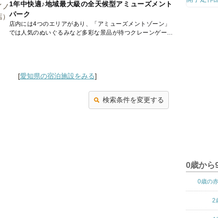
1年中快適♪地域最大級の全天候型アミューズメント
パーク
店内には4つのエリアがあり、「アミューズメントゾーン」
では人気のぬいぐるみなど多彩な景品が待つクレーンゲーム
や、つい熱くなるメダル機などを設置。「キャラカプ」には
カプコンゲー...
[
愛知県の宿泊施設をみる
]
検索条件を変更する
0歳から
0歳の
2