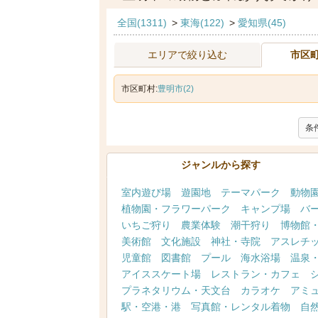
全国(1311)
>
東海(122)
>
愛知県(45)
エリアで絞り込む
市区
市区町村:
豊明市(2)
条
ジャンルから探す
室内遊び場
遊園地
テーマパーク
動物
植物園・フラワーパーク
キャンプ場
バ
いちご狩り
農業体験
潮干狩り
博物館
美術館
文化施設
神社・寺院
アスレチ
児童館
図書館
プール
海水浴場
温泉
アイススケート場
レストラン・カフェ
プラネタリウム・天文台
カラオケ
アミ
駅・空港・港
写真館・レンタル着物
自