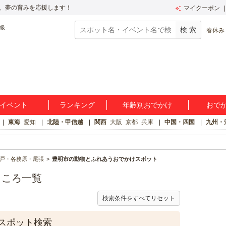
、夢の育みを応援します！
マイクーポン
春休み
イベント
ランキング
年齢別おでかけ
おで
東海
愛知
北陸・甲信越
関西
大阪
京都
兵庫
中国・四国
九州・
戸・各務原・尾張
豊明市の動物とふれあうおでかけスポット
ところ一覧
検索条件をすべてリセット
スポット検索