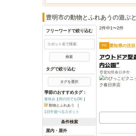
豊明市の動物とふれあうの遊ぶ
2件中1〜2件
フリーワードで絞り込む
愛知県の注目
PR
アウトドア型
内公園”
タグで絞り込む
愛知県春日井市
タグを選択
季節のおすすめタグ：
春休み
雨の日でもOK
動物とふれあう
1日中遊べるスポット
条件検索
屋内・屋外