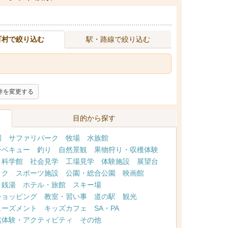
町村で絞り込む
駅・路線で絞り込む
件を変更する
目的から探す
園
サファリパーク
牧場
水族館
ーベキュー
釣り
自然景観
果物狩り・収穫体験
・科学館
社会見学
工場見学
体験施設
展望台
ック
スポーツ施設
公園・総合公園
映画館
・銭湯
ホテル・旅館
スキー場
ショッピング
教室・習い事
道の駅
観光
ューズメント
キッズカフェ
SA・PA
然体験・アクティビティ
その他