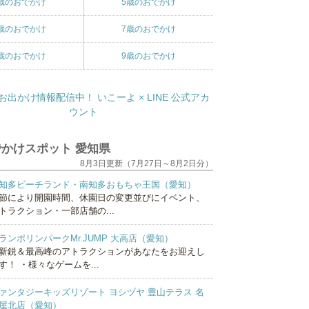
歳のおでかけ
5歳のおでかけ
歳のおでかけ
7歳のおでかけ
歳のおでかけ
9歳のおでかけ
かけスポット 愛知県
8月3日更新（7月27日～8月2日分）
知多ビーチランド・南知多おもちゃ王国（愛知）
節により開園時間、休園日の変更並びにイベント、
トラクション・一部店舗の...
ランポリンパークMr.JUMP 大高店（愛知）
新鋭＆最高峰のアトラクションがあなたをお迎えし
す！ ・様々なゲームを...
ァンタジーキッズリゾート ヨシヅヤ 豊山テラス 名
屋北店（愛知）