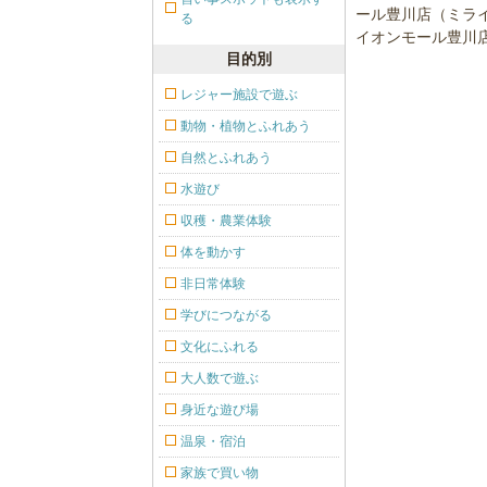
る
目的別
レジャー施設で遊ぶ
動物・植物とふれあう
自然とふれあう
水遊び
収穫・農業体験
体を動かす
非日常体験
学びにつながる
文化にふれる
大人数で遊ぶ
身近な遊び場
温泉・宿泊
家族で買い物