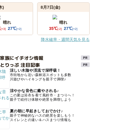
木)
8月7日(金)
晴れ
晴れ
℃
27℃
35℃
27℃
[+3]
[+2]
[-2]
[+2]
降水確率・週間天気を見る
け家族にイチオシ情報
とりっぷ 注目記事
涼しい木陰や渓流で深呼吸！
市街地から近い森林浴スポットも多数
川遊びやハイキングを親子で満喫♪
涼やかな音色に癒やされる♪
この夏は浴衣を着て風鈴市・まつりへ！
親子で絵付け体験や絶景を満喫しよう
夏の朝に早起きしておでかけ♪
親子で神秘的なハスの絶景を楽しもう！
スイレンとの違い＆ハスまつり情報も