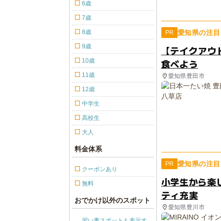
6歳
7歳
8歳
愛知県の注目
PR
9歳
【テイクアウ
10歳
食べよう
11歳
愛知県豊田市
12歳
中学生
高校生
大人
料金体系
愛知県の注目
PR
クーポンあり
小学生から楽
無料
ティ充実
おでかけ以外のスポット
愛知県豊川市
習い事スポットも表示す