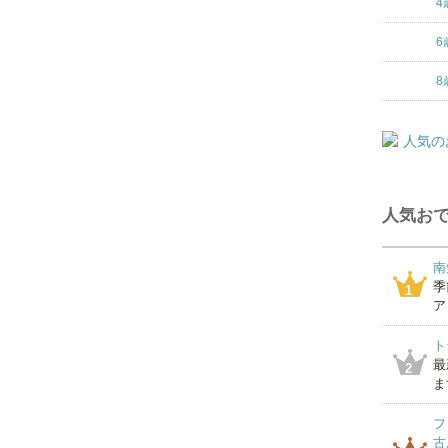
4
6
8
人気おで
南
季
1
ア
ト
最
2
ま
フ
古