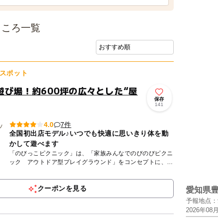
ところ一覧
スポット
遊び場！約600坪の広々とした“屋
保存
141
7件
4.0
全国初出店モデル♪いつでも快適に思いきり体を動
かして遊べます
「のびっこピクニック」は、「家族みんなでのびのびピクニ
ック アウトドア型プレイグラウンド」をコンセプトに、広
大な人工芝エリア「ピクニックエリア」でレジャーシートを
広げ、まるで...
クーポンを見る
愛知県
予報地点：
2026年08