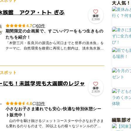
スポット
大人気！
水族館 アクア・トト ぎふ
保存
2,599
60件
4.7
期間限定の企画展で、すごいパワーをもつ生きもの
たちを紹介！
「木曽三川・長良川の源流から河口までと世界の淡水魚」を
テーマに、自然環境を緻密に再現した館内は、淡水魚水族館
としては世界最大級！約220種、22000点の魚類や両生類、
植物な...
スポット
ーにも！未就学児も大満喫のレジャ
保存
2,929
33件
4.6
小さなお子さま連れでも安心♪快適な特別休憩シー
ト販売中！
編集部
山の中を駆け抜けるジェットコースターや小さなお子さま
も乗れるのりものまで、30以上もの様々なジャンルのアト