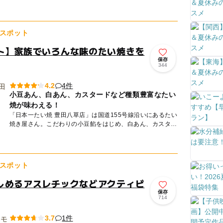
ラクションが揃う「日本モンキーパーク」は、季節ごとのイ
ベントも開催...
スポット
ト】家族でいろんな味のたい焼きを
保存
344
4件
4.2
小豆あん、白あん、カスタードなど種類豊富なたい
焼が味わえる！
「日本一たい焼 豊田八草店」は国道155号線沿いにあるたい
焼き屋さん。こだわりの小豆餡をはじめ、白あん、カスター
ドと、好きな味のたい焼きを手軽に楽しめるお店です。
広々...
スポット
しめるアスレチックなどアクティビ
保存
714
1件
3.7