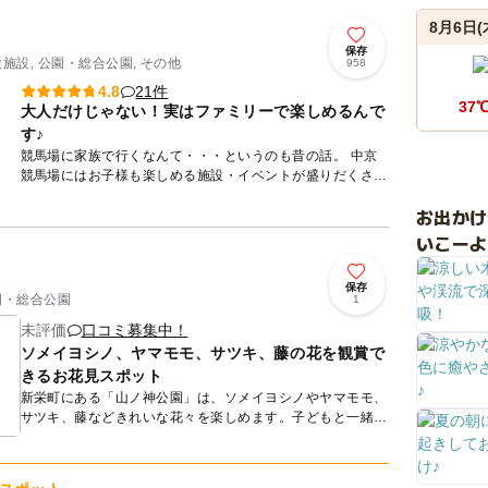
8月6日(
保存
験施設, 公園・総合公園, その他
958
21件
4.8
37
大人だけじゃない！実はファミリーで楽しめるんで
す♪
競馬場に家族で行くなんて・・・というのも昔の話。 中京
競馬場にはお子様も楽しめる施設・イベントが盛りだくさん
なんです！ キッズが楽しめるスポットとしてやっぱり 馬
お出か
場内...
いこーよ
保存
公園・総合公園
1
未評価
口コミ募集中！
ソメイヨシノ、ヤマモモ、サツキ、藤の花を観賞で
きるお花見スポット
新栄町にある「山ノ神公園」は、ソメイヨシノやヤマモモ、
サツキ、藤などきれいな花々を楽しめます。子どもと一緒に
桜を愛でるお花見スポットにも最適ですね。トイレがあるの
で、安心して...