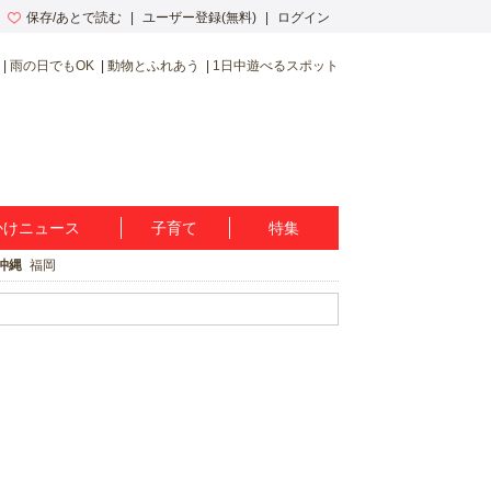
保存/あとで読む
ユーザー登録(無料)
ログイン
雨の日でもOK
動物とふれあう
1日中遊べるスポット
かけニュース
子育て
特集
沖縄
福岡