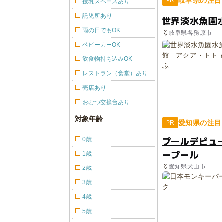
岐阜県の注目
PR
授乳スペースあり
託児所あり
世界淡水魚園
雨の日でもOK
岐阜県各務原市
ベビーカーOK
飲食物持ち込みOK
レストラン（食堂）あり
売店あり
おむつ交換台あり
対象年齢
愛知県の注目
PR
プールデビュ
0歳
ープール
1歳
愛知県犬山市
2歳
3歳
4歳
5歳