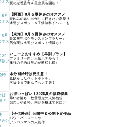
夏の定番恐竜＆昆虫展も開催！
【関西】8月＆夏休みのオススメ
夏休みの思い出作りに行きたい夏祭り
水遊びスポット＆子供無料イベントも
【東海】8月＆夏休みのオススメ
参加無料ポケモンスタンプラリー♪
気分爽快水遊びスポット情報も！
いこーよおすすめ【早割プラン】
ファミリー向け人気ホテルも！
旅行の予約は早めが断然お得♪
水分補給時は要注意！
直飲みしたペットボトル、
何日後まで飲んでも大丈夫？
お得いっぱい！2026夏の福袋特集
早い者勝ち！数量限定の人気福袋
発売日や価格、内容を最速でお届け
【子供映画】公開中＆公開予定作品
パウ・パトロールや
アンパンマンの人気作