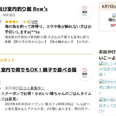
8月7日(
け室内釣り堀 Bow's
保存
り, 体験施設
232
晴れ
2件
3.4
35
海の魚を釣って持帰り。エサや魚が触れない方はお
手伝いしますp(^^)q
海水魚の子供向け室内釣り堀 小さなお子様でも安全に釣り
体験 【釣り方が分からない】 【魚が触れない】 【エサがつ
けられない】 お手伝いさせて頂きますのでご安...
お出か
いこーよ
スポット
！室内で雨でもOK！親子で遊べる猫
保存
252
区
未評価
口コミ募集中！
クーポンでお得！かわいい猫ちゃんのごはんタイム
は必見♪
2025年4月24日オープン☆ 猫カフェMOCHAは「ららぽー
と名古屋みなとアクルス店」の1階にあります。雨の日でも
安心の「全天候型」屋内施設です。MOCHAが目指してい