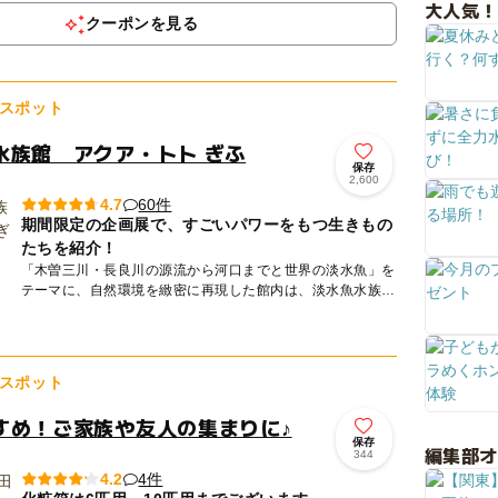
大人気！
る...
クーポンを見る
スポット
水族館 アクア・トト ぎふ
保存
2,600
60件
4.7
期間限定の企画展で、すごいパワーをもつ生きもの
たちを紹介！
「木曽三川・長良川の源流から河口までと世界の淡水魚」を
テーマに、自然環境を緻密に再現した館内は、淡水魚水族館
としては世界最大級！約220種、22000点の魚類や両生類、
植物な...
スポット
すめ！ご家族や友人の集まりに♪
保存
編集部
344
4件
4.2