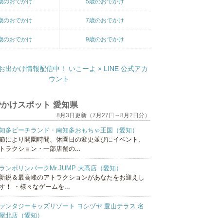
歳のおでかけ
5歳のおでかけ
歳のおでかけ
7歳のおでかけ
歳のおでかけ
9歳のおでかけ
かけスポット 愛知県
8月3日更新（7月27日～8月2日分）
知多ビーチランド・南知多おもちゃ王国（愛知）
節により開園時間、休園日の変更並びにイベント、
トラクション・一部店舗の...
ランポリンパークMr.JUMP 大高店（愛知）
新鋭＆最高峰のアトラクションがあなたをお迎えし
す！ ・様々なゲームを...
ァンタジーキッズリゾート ヨシヅヤ 豊山テラス 名
屋北店（愛知）