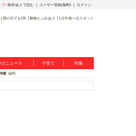
保存/あとで読む
ユーザー登録(無料)
ログイン
雨の日でもOK
動物とふれあう
1日中遊べるスポット
かけニュース
子育て
特集
沖縄
福岡