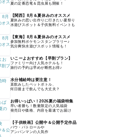
夏の定番恐竜＆昆虫展も開催！
【関西】8月＆夏休みのオススメ
夏休みの思い出作りに行きたい夏祭り
水遊びスポット＆子供無料イベントも
【東海】8月＆夏休みのオススメ
参加無料ポケモンスタンプラリー♪
気分爽快水遊びスポット情報も！
いこーよおすすめ【早割プラン】
ファミリー向け人気ホテルも！
旅行の予約は早めが断然お得♪
水分補給時は要注意！
直飲みしたペットボトル、
何日後まで飲んでも大丈夫？
お得いっぱい！2026夏の福袋特集
早い者勝ち！数量限定の人気福袋
発売日や価格、内容を最速でお届け
【子供映画】公開中＆公開予定作品
パウ・パトロールや
アンパンマンの人気作