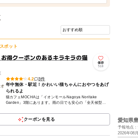
覧
スポット
！お得クーポンのあるキラキラの猫
保存
518
区
3件
4.2
年中無休・駅近！かわいい猫ちゃんにおやつをあげ
られるよ
猫カフェMOCHAは「イオンモールNagoya Noritake
Garden」3階にあります。雨の日でも安心の「全天候型」
屋内施設です。MOCHAが目指しているのは、人も、...
クーポンを見る
愛知県
予報地点：
2026年08