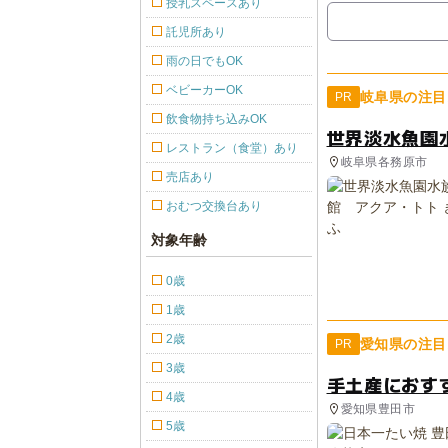
授乳スペースあり
託児所あり
雨の日でもOK
ベビーカーOK
岐阜県の注目
PR
飲食物持ち込みOK
世界淡水魚園
レストラン（食堂）あり
岐阜県各務原市
売店あり
おむつ交換台あり
対象年齢
0歳
1歳
2歳
愛知県の注目
PR
3歳
手土産におす
4歳
愛知県豊田市
5歳