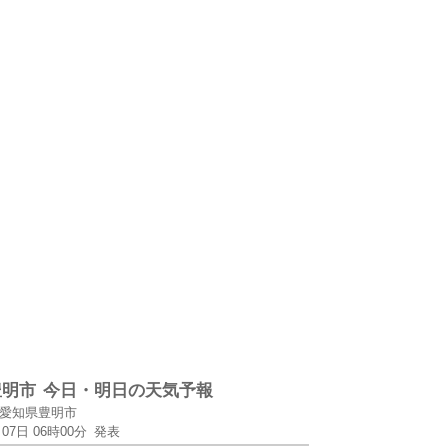
豊明市
今日・明日の天気予報
愛知県豊明市
月07日 06時00分
発表