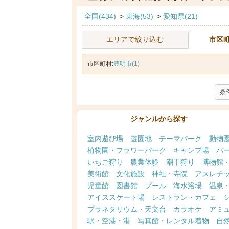
全国(434)
>
東海(53)
>
愛知県(21)
エリアで絞り込む
市区
市区町村:
豊明市(1)
条
ジャンルから探す
室内遊び場
遊園地
テーマパーク
動物
植物園・フラワーパーク
キャンプ場
バ
いちご狩り
農業体験
潮干狩り
博物館
美術館
文化施設
神社・寺院
アスレチ
児童館
図書館
プール
海水浴場
温泉
アイススケート場
レストラン・カフェ
プラネタリウム・天文台
カラオケ
アミ
駅・空港・港
写真館・レンタル着物
自