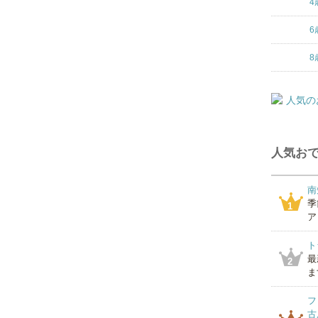
4
6
8
人気おで
南
季
1
ア
ト
最
2
ま
フ
古