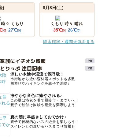
金)
8月8日(土)
 時々 くもり
くもり 時々 晴れ
℃
27℃
35℃
26℃
[0]
[0]
[0]
[0]
降水確率・週間天気を見る
け家族にイチオシ情報
とりっぷ 注目記事
涼しい木陰や渓流で深呼吸！
市街地から近い森林浴スポットも多数
川遊びやハイキングを親子で満喫♪
涼やかな音色に癒やされる♪
この夏は浴衣を着て風鈴市・まつりへ！
親子で絵付け体験や絶景を満喫しよう
夏の朝に早起きしておでかけ♪
親子で神秘的なハスの絶景を楽しもう！
スイレンとの違い＆ハスまつり情報も