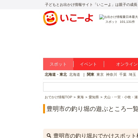
子どもとお出かけ情報サイト「いこーよ」は親子の成長
スポット
101,131件
スポット
イベント
オンライン
北海道・東北
北海道
関東
東京
神奈川
千葉
埼玉
おでかけ情報TOP
東海
愛知県
犬山・一宮・小牧・瀬
豊明市の釣り堀の遊ぶところ一
豊明市の釣り堀おでかけスポット