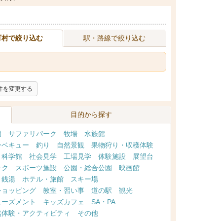
町村で絞り込む
駅・路線で絞り込む
件を変更する
目的から探す
園
サファリパーク
牧場
水族館
ーベキュー
釣り
自然景観
果物狩り・収穫体験
・科学館
社会見学
工場見学
体験施設
展望台
ック
スポーツ施設
公園・総合公園
映画館
・銭湯
ホテル・旅館
スキー場
ショッピング
教室・習い事
道の駅
観光
ューズメント
キッズカフェ
SA・PA
然体験・アクティビティ
その他