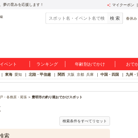
、夢の育みを応援します！
マイクーポン
春休み
イベント
ランキング
年齢別おでかけ
おで
東海
愛知
北陸・甲信越
関西
大阪
京都
兵庫
中国・四国
九州・
戸・各務原・尾張
豊明市の釣り堀おでかけスポット
覧
検索条件をすべてリセット
検索