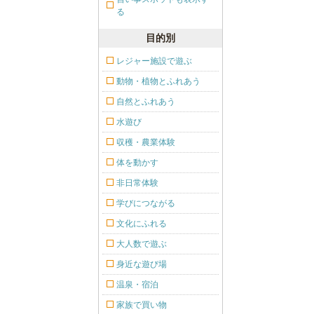
る
目的別
レジャー施設で遊ぶ
動物・植物とふれあう
自然とふれあう
水遊び
収穫・農業体験
体を動かす
非日常体験
学びにつながる
文化にふれる
大人数で遊ぶ
身近な遊び場
温泉・宿泊
家族で買い物