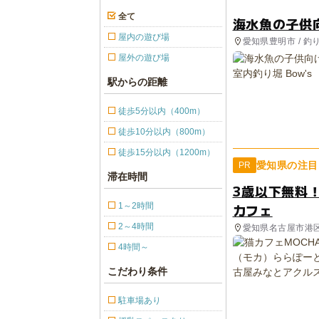
全て
海水魚の子供向
屋内の遊び場
愛知県豊明市 / 釣
屋外の遊び場
駅からの距離
徒歩5分以内（400m）
徒歩10分以内（800m）
徒歩15分以内（1200m）
愛知県の注目
PR
滞在時間
3歳以下無料
1～2時間
カフェ
2～4時間
愛知県名古屋市港
4時間～
こだわり条件
駐車場あり