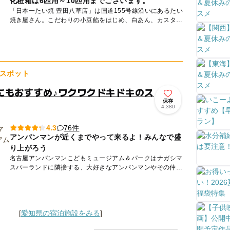
化粧箱は6匹用～10匹用までございます。
「日本一たい焼 豊田八草店」は国道155号線沿いにあるたい
焼き屋さん。こだわりの小豆餡をはじめ、白あん、カスター
ドと、好きな味のたい焼きを手軽に楽しめるお店です。
広々...
スポット
にもおすすめ♪ワクワクドキドキのス
保存
4,380
76件
4.3
アンパンマンが近くまでやって来るよ！みんなで盛
り上がろう
名古屋アンパンマンこどもミュージアム＆パークはナガシマ
スパーランドに隣接する、大好きなアンパンマンやその仲間
たちに出会えるミュージアム＆パーク。ミュージアム内には
虹のすべりだ...
[
愛知県の宿泊施設をみる
]