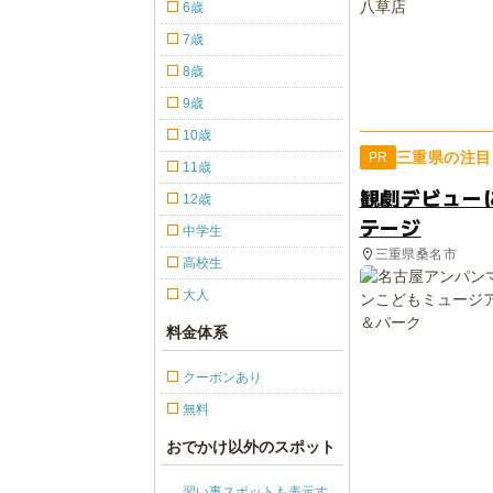
6歳
7歳
8歳
9歳
10歳
三重県の注目
PR
11歳
観劇デビュー
12歳
テージ
中学生
三重県桑名市
高校生
大人
料金体系
クーポンあり
無料
おでかけ以外のスポット
習い事スポットも表示す