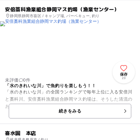
安倍藁科漁業組合静岡マス釣場（漁業センター）
静岡県静岡市葵区 / キャンプ場, バーベキュー, 釣り
保存
23
未評価
0件
「水のきれいな川」で魚釣りを楽しもう！！
「水のきれいな川」の全国ランキングで毎年上位に入る安倍川
と藁科川。安倍藁科漁業組合静岡マス釣場は、そうした清流の
ある景色を楽しみながら鮎つりやあまごつりができる人気の釣
続きをみる
り場スポットです。 ...
喜水園 本店
岐阜県各務原市 / 釣り