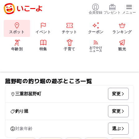
会員登録
プレゼント
メニュー
スポット
イベント
チケット
クーポン
ランキング
おでかけ
年齢別
特集
子育て
観光
ニュース
菰野町の釣り堀の遊ぶところ一覧
変更
三重郡菰野町
変更
釣り堀
選ぶ
対象年齢