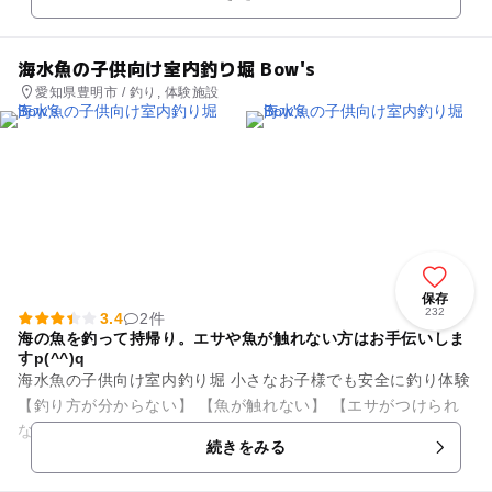
信する「里川あゆハウス」が...
海水魚の子供向け室内釣り堀 Bow's
愛知県豊明市 / 釣り, 体験施設
保存
232
3.4
2件
海の魚を釣って持帰り。エサや魚が触れない方はお手伝いしま
すp(^^)q
海水魚の子供向け室内釣り堀 小さなお子様でも安全に釣り体験
【釣り方が分からない】 【魚が触れない】 【エサがつけられ
ない】 お手伝いさせて頂きますのでご安心下さい 釣れ...
続きをみる