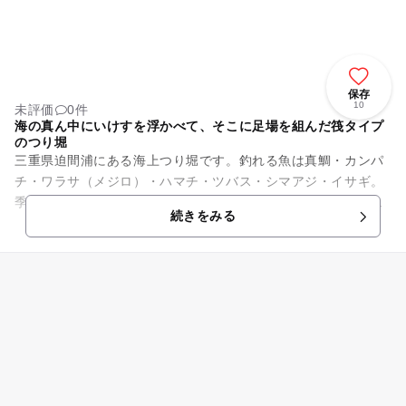
保存
10
未評価
0件
海の真ん中にいけすを浮かべて、そこに足場を組んだ筏タイプ
のつり堀
三重県迫間浦にある海上つり堀です。釣れる魚は真鯛・カンパ
チ・ワラサ（メジロ）・ハマチ・ツバス・シマアジ・イサギ。
季節によってはスズキ・グレ・イシダイ・ヒラメなどが釣れま
続きをみる
すよ。桟橋は広くて荷物を担...