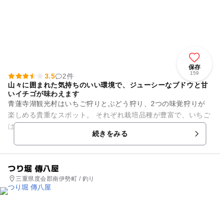
保存
159
3.5
2件
山々に囲まれた気持ちのいい環境で、ジューシーなブドウと甘
いイチゴが味わえます
青蓮寺湖観光村はいちご狩りとぶどう狩り、2つの味覚狩りが
楽しめる貴重なスポット。 それぞれ栽培品種が豊富で、いちご
は「あきひめ」、「よつぼし」、「紅ほっぺ」、「かおり
続きをみる
野」、ぶどうは「デラウ...
つり堀 傳八屋
三重県度会郡南伊勢町 / 釣り