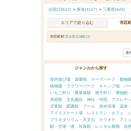
全国(33622)
>
東海(4127)
>
三重県(649)
エリアで絞り込む
市区
市区町村:
度会郡玉城町(3)
条
ジャンルから探す
室内遊び場
遊園地
テーマパーク
動物
植物園・フラワーパーク
キャンプ場
バ
いちご狩り
農業体験
潮干狩り
博物館
美術館
文化施設
神社・寺院
アスレチ
児童館
図書館
プール
海水浴場
温泉
アイススケート場
レストラン・カフェ
プラネタリウム・天文台
カラオケ
アミ
駅・空港・港
写真館・レンタル着物
自