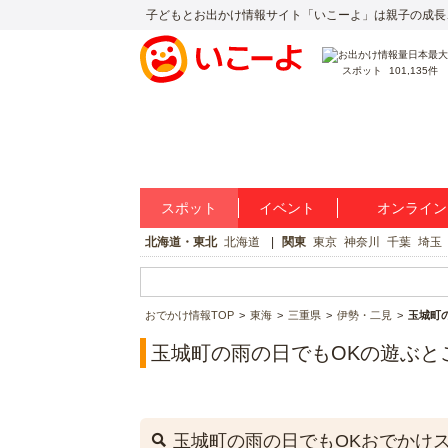
子どもとお出かけ情報サイト「いこーよ」は親子の成長
スポット
101,135件
スポット
イベント
オンライン
北海道・東北
北海道
関東
東京
神奈川
千葉
埼玉
おでかけ情報TOP
東海
三重県
伊勢・二見
玉城町
玉城町の雨の日でもOKの遊ぶと
玉城町の雨の日でもOKおでかけ