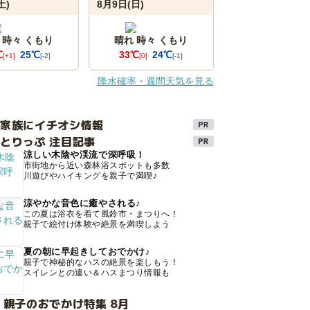
土)
8月9日(日)
 時々 くもり
晴れ 時々 くもり
℃
25℃
33℃
24℃
[+1]
[-2]
[0]
[-1]
降水確率・週間天気を見る
け家族にイチオシ情報
とりっぷ 注目記事
涼しい木陰や渓流で深呼吸！
市街地から近い森林浴スポットも多数
川遊びやハイキングを親子で満喫♪
涼やかな音色に癒やされる♪
この夏は浴衣を着て風鈴市・まつりへ！
親子で絵付け体験や絶景を満喫しよう
夏の朝に早起きしておでかけ♪
親子で神秘的なハスの絶景を楽しもう！
スイレンとの違い＆ハスまつり情報も
 親子のおでかけ特集 8月