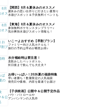
【関西】8月＆夏休みのオススメ
夏休みの思い出作りに行きたい夏祭り
水遊びスポット＆子供無料イベントも
【東海】8月＆夏休みのオススメ
参加無料ポケモンスタンプラリー♪
気分爽快水遊びスポット情報も！
いこーよおすすめ【早割プラン】
ファミリー向け人気ホテルも！
旅行の予約は早めが断然お得♪
水分補給時は要注意！
直飲みしたペットボトル、
何日後まで飲んでも大丈夫？
お得いっぱい！2026夏の福袋特集
早い者勝ち！数量限定の人気福袋
発売日や価格、内容を最速でお届け
【子供映画】公開中＆公開予定作品
パウ・パトロールや
アンパンマンの人気作