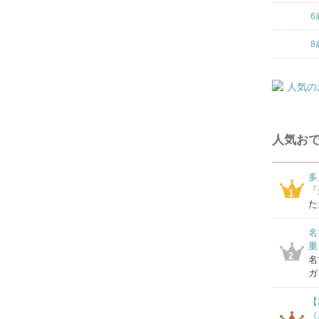
6
8
人気おで
多
「
1
た
名
重
2
名
ガ
【
（