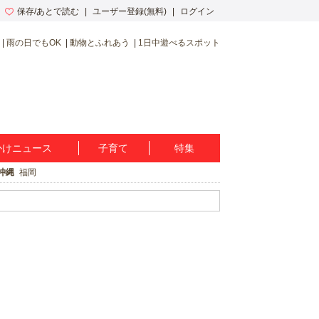
保存/あとで読む
ユーザー登録(無料)
ログイン
雨の日でもOK
動物とふれあう
1日中遊べるスポット
かけニュース
子育て
特集
沖縄
福岡