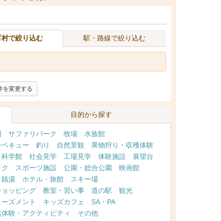
町村で絞り込む
駅・路線で絞り込む
件を変更する
目的から探す
園
サファリパーク
牧場
水族館
ーベキュー
釣り
自然景観
果物狩り・収穫体験
・科学館
社会見学
工場見学
体験施設
展望台
ック
スポーツ施設
公園・総合公園
映画館
・銭湯
ホテル・旅館
スキー場
ショッピング
教室・習い事
道の駅
観光
ューズメント
キッズカフェ
SA・PA
然体験・アクティビティ
その他