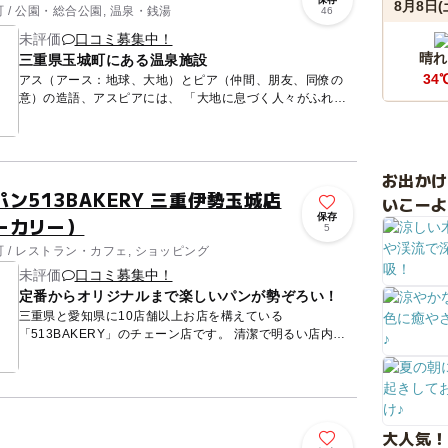
8月8日(
/ 公園・総合公園, 温泉・銭湯
46
未評価
口コミ募集中！
晴れ
三重県玉城町にある温泉施設
34
アス（アース：地球、大地）とピア（仲間、朋友、同僚の
意）の造語、アスピアには、 「大地に息づく人々がふれあ
える場」の意味が込められています。 アスピア玉城の裏手
にある国...
お出か
ン513BAKERY 三重伊勢玉城店
いこーよ
保存
ーカリー）
5
 / レストラン・カフェ, ショッピング
未評価
口コミ募集中！
定番からオリジナルまで楽しいパンが勢ぞろい！
三重県と愛知県に10店舗以上お店を構えている
「513BAKERY」のチェーン店です。 清潔で明るい店内に
は、120種類以上のパンを常時用意。そのなかでも一番の人
気商品は「カレ...
大人気！