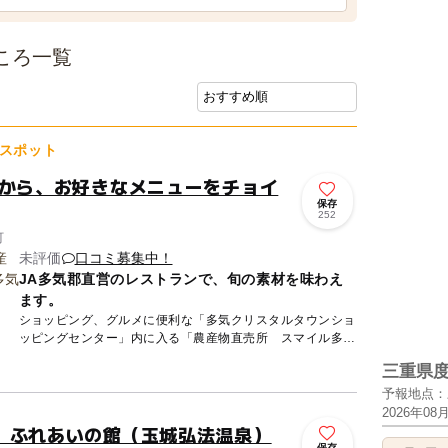
ころ一覧
スポット
中から、お好きなメニューをチョイ
保存
252
町
未評価
口コミ募集中！
JA多気郡直営のレストランで、旬の素材を味わえ
ます。
ショッピング、グルメに便利な「多気クリスタルタウンショ
ッピングセンター」内に入る「農産物直売所 スマイル多
気」。駐車場も広々、子連れでも訪れやすいのが嬉しいです
三重県
ね。 毎...
予報地点：
2026年08
 ふれあいの館（玉城弘法温泉）
保存