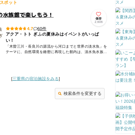
スポット
の水族館で楽しもう！
保存
2,606
60件
4.7
アクア・トト ぎふの夏休みはイベントがいっぱ
い！
「木曽三川・長良川の源流から河口までと世界の淡水魚」を
テーマに、自然環境を緻密に再現した館内は、淡水魚水族館
としては世界最大級！約220種、22000点の魚類や両生類、
植物な...
[
三重県の宿泊施設をみる
]
検索条件を変更する