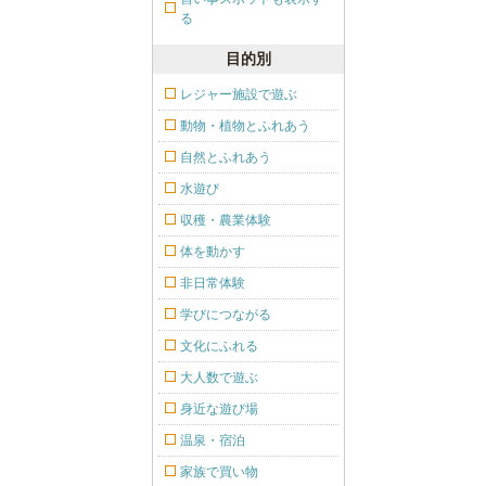
る
目的別
レジャー施設で遊ぶ
動物・植物とふれあう
自然とふれあう
水遊び
収穫・農業体験
体を動かす
非日常体験
学びにつながる
文化にふれる
大人数で遊ぶ
身近な遊び場
温泉・宿泊
家族で買い物