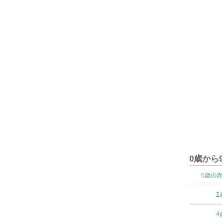
0歳から
0歳の
2
4