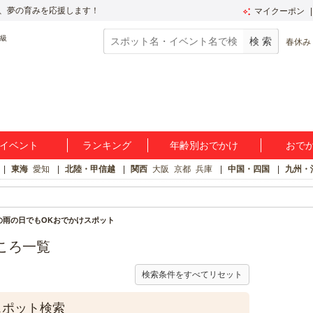
、夢の育みを応援します！
マイクーポン
春休み
イベント
ランキング
年齢別おでかけ
おで
東海
愛知
北陸・甲信越
関西
大阪
京都
兵庫
中国・四国
九州・
の雨の日でもOKおでかけスポット
ころ一覧
検索条件をすべてリセット
スポット検索