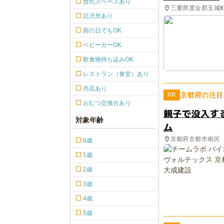
授乳スペースあり
三重県度会郡玉城町 
託児所あり
雨の日でもOK
ベビーカーOK
飲食物持ち込みOK
レストラン（食堂）あり
売店あり
京都府の注目
PR
おむつ交換台あり
親子で没入す
対象年齢
ム
京都府京都市南区
0歳
1歳
2歳
3歳
4歳
5歳