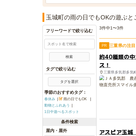
玉城町の雨の日でもOKの遊ぶと
3件中1〜3件
フリーワードで絞り込む
三重県の注目
PR
約40種類の
ス！
タグで絞り込む
三重県多気郡多気
タグを選択
季節のおすすめタグ：
春休み
雨の日でもOK
動物とふれあう
1日中遊べるスポット
条件検索
アスピア玉城
屋内・屋外