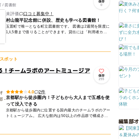
保存
/ 図書館
0
未評価
口コミ募集中！
村山龍平記念館に併設、歴史も学べる図書館！
玉置町で唯一となる町立図書館です。 図書は2週間を限度に
1人5冊まで借りることができます。貸出には「利用者カー
ド」が必要になります。作成には本人証明などが必要になる
ほか...
スポット
る！チームラボのアートミュージア
保存
255
2件
4.0
京都駅から徒歩圏内！子どもから大人まで五感を使
って没入できる
京都駅から徒歩圏内に位置する国内最大のチームラボのアー
トミュージアム。 広大な館内は50以上の作品群で構成され
編集部
ており、子どもから大人まで五感を使って没入できる、全く
新しい体...