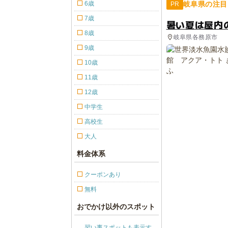
6歳
岐阜県の注目
PR
7歳
暑い夏は屋内
8歳
岐阜県各務原市
9歳
10歳
11歳
12歳
中学生
高校生
大人
料金体系
クーポンあり
無料
おでかけ以外のスポット
習い事スポットも表示す