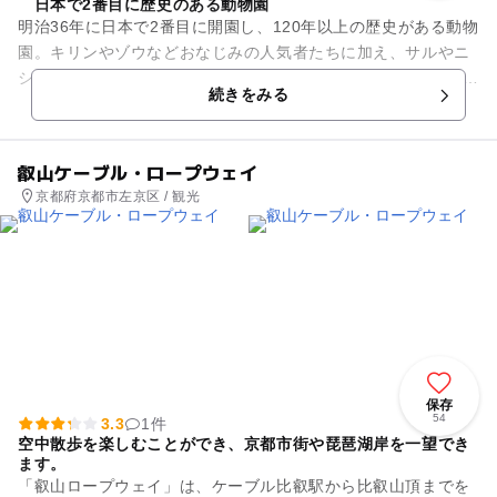
日本で2番目に歴史のある動物園
明治36年に日本で2番目に開園し、120年以上の歴史がある動物
園。キリンやゾウなどおなじみの人気者たちに加え、サルやニ
シゴリラなど約110種530点の動物を飼育しており、園内には汽
続きをみる
車や観覧車など...
叡山ケーブル・ロープウェイ
京都府京都市左京区 / 観光
保存
54
3.3
1件
空中散歩を楽しむことができ、京都市街や琵琶湖岸を一望でき
ます。
「叡山ロープウェイ」は、ケーブル比叡駅から比叡山頂までを