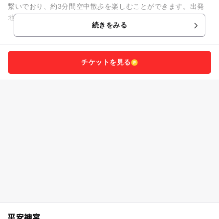
繋いでおり、約3分間空中散歩を楽しむことができます。出発
地点からの高低差が約560mと非常に大きいのが特徴的で、急
続きをみる
な傾斜をのぼっていきます...
チケットを見る
平安神宮