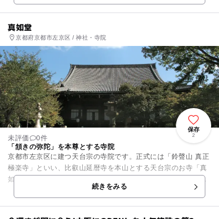
真如堂
京都府京都市左京区 / 神社・寺院
保存
2
未評価
0件
「頷きの弥陀」を本尊とする寺院
京都市左京区に建つ天台宗の寺院です。正式には「鈴聲山 真正
極楽寺」といい、比叡山延暦寺を本山とする天台宗のお寺「真
如堂」。「真正極楽寺」というのはその字の通り、「極楽寺と
続きをみる
いう寺は多いけれど、この...