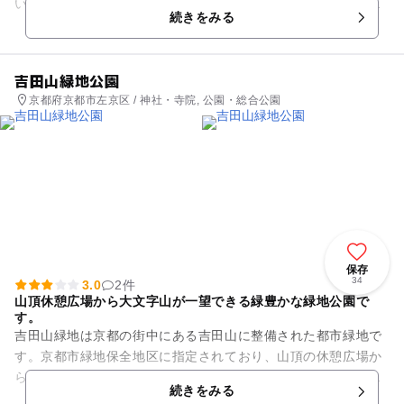
いる大元宮があります。重要文化財にも指定されている荘厳雄
続きをみる
大な建物で見応えがあ...
吉田山緑地公園
京都府京都市左京区 / 神社・寺院, 公園・総合公園
保存
34
3.0
2件
山頂休憩広場から大文字山が一望できる緑豊かな緑地公園で
す。
吉田山緑地は京都の街中にある吉田山に整備された都市緑地で
す。京都市緑地保全地区に指定されており、山頂の休憩広場か
らは大文字山が一望できます。吉田神社の境内になっている丘
続きをみる
陵地一帯は緑がとても豊富で...