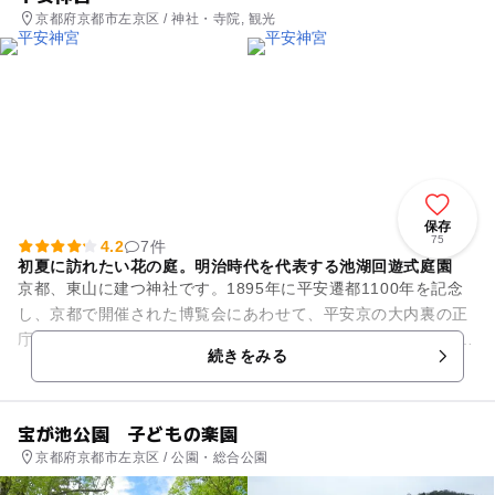
京都府京都市左京区 / 神社・寺院, 観光
保存
75
4.2
7件
初夏に訪れたい花の庭。明治時代を代表する池湖回遊式庭園
京都、東山に建つ神社です。1895年に平安遷都1100年を記念
し、京都で開催された博覧会にあわせて、平安京の大内裏の正
庁である朝堂院（八省院）を縮小して復元されました。 平安神
続きをみる
宮の見どころ...
宝が池公園 子どもの楽園
京都府京都市左京区 / 公園・総合公園