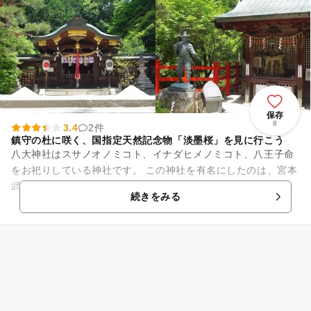
保存
8
3.4
2件
鎮守の杜に咲く、国指定天然記念物「淡墨桜」を見に行こう
八大神社はスサノオノミコト、イナダヒメノミコト、八王子命
をお祀りしている神社です。 この神社を有名にしたのは、宮本
武蔵です。吉岡道場一派との戦い「一乗寺下り松の決闘」の舞
続きをみる
台になったのがここ...