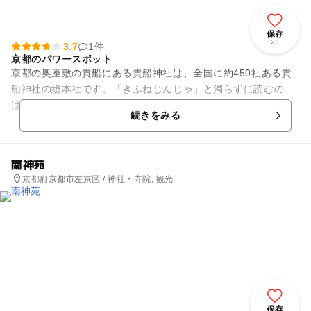
保存
23
3.7
1件
京都のパワースポット
京都の奥座敷の貴船にある貴船神社は、全国に約450社ある貴
船神社の総本社です。「きふねじんじゃ」と濁らずに読むの
は、水の神様が所以だそうです。古くは「氣生根（きふね）」
続きをみる
とも表記され、氣力が生じる...
南神苑
京都府京都市左京区 / 神社・寺院, 観光
保存