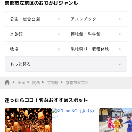
京都市左京区のおでかけジャンル
公園・総合公園
アスレチック
水族館
博物館・科学館
牧場
果物狩り・収穫体験
もっと見る
室内遊び場
遊園地
全国
関西
京都府
京都市左京区
テーマパーク
動物園
迷ったらココ！旬なおすすめスポット
サファリパーク
植物園・フラワーパー
ク
キャンプ場
バーベキュー