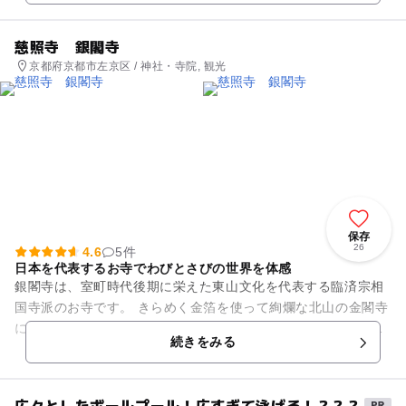
慈照寺 銀閣寺
京都府京都市左京区 / 神社・寺院, 観光
保存
26
4.6
5件
日本を代表するお寺でわびとさびの世界を体感
銀閣寺は、室町時代後期に栄えた東山文化を代表する臨済宗相
国寺派のお寺です。 きらめく金箔を使って絢爛な北山の金閣寺
に対し、黒漆を塗られた東山の銀閣寺は「わびさび」のお寺と
続きをみる
言われています。 両...
広々としたボールプール！広すぎて泳げる！？？？