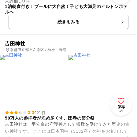
未評価
0件
1泊朝食付き！プールに大自然！子ども大満足のヒルトンホテ
ルへ
続きをみる
吉田神社
京都府京都市左京区 / 神社・寺院
保存
14
3.3
1件
50万人の参拝者が埋め尽くす、圧巻の節分祭
吉田神社は、平安京の守護神として崇敬を受けてきた歴史の古
い神社です。 ここには日本国中（3132座）の神をお祀りして