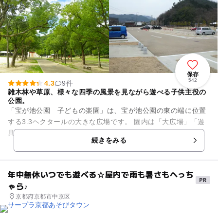
保存
542
4.3
9件
雑木林や草原、様々な四季の風景を見ながら遊べる子供主役の
公園。
「宝が池公園 子どもの楽園」は、宝が池公園の東の端に位置
する3.3ヘクタールの大きな広場です。 園内は「大広場」「遊
具」「プレイパーク」の大きく３つのゾーンに分かれており、
続きをみる
名物である「夢の山」...
年中無休いつでも遊べる☆屋内で雨も暑さもへっち
ゃら♪
京都府京都市中京区