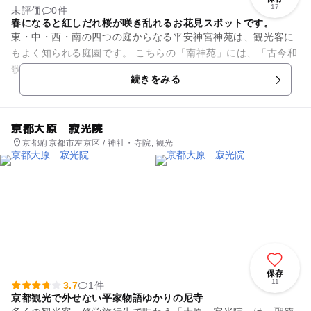
17
未評価
0件
春になると紅しだれ桜が咲き乱れるお花見スポットです。
東・中・西・南の四つの庭からなる平安神宮神苑は、観光客に
もよく知られる庭園です。 こちらの「南神苑」には、「古今和
歌集」や「枕草子」など平安時代の和歌や文学に登場する草花
続きをみる
を200種以上栽培して...
京都大原 寂光院
京都府京都市左京区 / 神社・寺院, 観光
保存
11
3.7
1件
京都観光で外せない平家物語ゆかりの尼寺