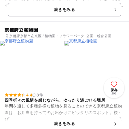
インクライン」が敷設され、その後1940年ころまで利用されて
続きをみる
いました。現在...
京都府立植物園
京都府京都市左京区 / 植物園・フラワーパーク, 公園・総合公園
保存
291
4.4
8件
四季折々の風情を感じながら、ゆったり過ごせる場所
年間を通して多種多様な植物を見ることのできる京都府立植物
園は、お弁当を持ってのお出かけにピッタリのスポット。桜・
ひまわり・紅葉と、季節ごとの表情を楽しみながら、広々とし
続きをみる
た芝生の上にシートを広げて...