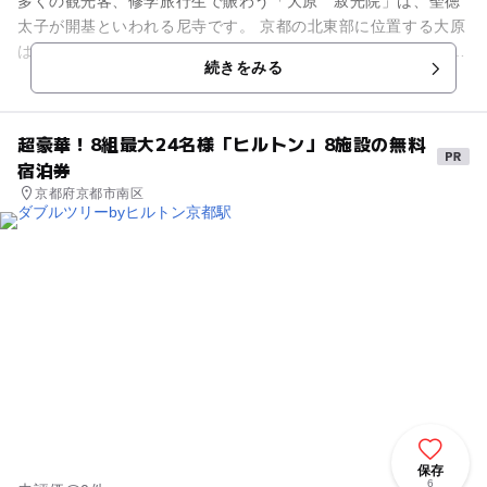
多くの観光客、修学旅行生で賑わう「大原 寂光院」は、聖徳
太子が開基といわれる尼寺です。 京都の北東部に位置する大原
はかつて世を捨てた隠者の住む自然豊かな隠れ里でした。 平家
続きをみる
物語でも平清盛の娘...
超豪華！8組最大24名様「ヒルトン」8施設の無料
宿泊券
京都府京都市南区
保存
6