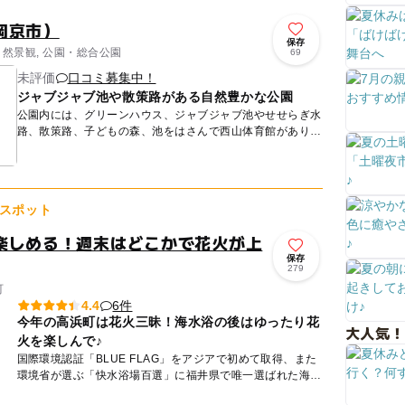
岡京市）
保存
自然景観, 公園・総合公園
69
未評価
口コミ募集中！
ジャブジャブ池や散策路がある自然豊かな公園
公園内には、グリーンハウス、ジャブジャブ池やせせらぎ水
路、散策路、子どもの森、池をはさんで西山体育館があり、
広さは両方合わせて4ヘクタールにもなる自然豊かな公園で
す。グリーン...
スポット
楽しめる！週末はどこかで花火が上
保存
279
町
6件
4.4
今年の高浜町は花火三昧！海水浴の後はゆったり花
大人気！
火を楽しんで♪
国際環境認証「BLUE FLAG」をアジアで初めて取得、また
環境省が選ぶ「快水浴場百選」に福井県で唯一選ばれた海水
浴場で、きれいな海は折り紙付き！県下でも有数のビーチで