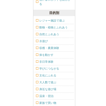
る
目的別
レジャー施設で遊ぶ
動物・植物とふれあう
自然とふれあう
水遊び
収穫・農業体験
体を動かす
非日常体験
学びにつながる
文化にふれる
大人数で遊ぶ
身近な遊び場
温泉・宿泊
家族で買い物