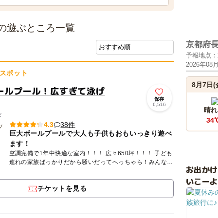
の遊ぶところ一覧
京都府
予報地点：
2026年08
スポット
8月7日(
ールプール！広すぎて泳げ
保存
6,516
晴れ
区
34
38件
4.3
巨大ボールプールで大人も子供もおもいっきり遊べ
ます！
空調完備で1年中快適な室内！！！ 広々650坪！！！ 子ども
連れの家族ばっかりだから騒いだってへっちゃら！みんな元
お出か
気いっぱいです（*^_^*） 子どもた...
いこーよ
チケットを見る