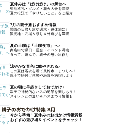
夏休みは「ばけばけ」の舞台へ
聖地巡礼・グルメ・花火大会を満喫！
夏の松江で「やりたいこと」をご紹介
7月の親子旅おすすめ情報
関西の日帰り旅や週末・連休旅に♪
観光地・穴場＆祭り＆外遊びを満喫
夏の土曜は「土曜夜市」へ♪
商店街で縁日・屋台・イベント満喫！
食べて、遊んで、親子の思い出作り
涼やかな音色に癒やされる♪
この夏は浴衣を着て風鈴市・まつりへ！
親子で絵付け体験や絶景を満喫しよう
夏の朝に早起きしておでかけ♪
親子で神秘的なハスの絶景を楽しもう！
スイレンとの違い＆ハスまつり情報も
 親子のおでかけ特集 8月
今から準備！夏休みのお出かけ情報満載
おすすめ遊び場＆イベントをチェック！