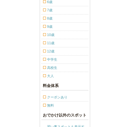
6歳
7歳
8歳
9歳
10歳
11歳
12歳
中学生
高校生
大人
料金体系
クーポンあり
無料
おでかけ以外のスポット
習い事スポットも表示す