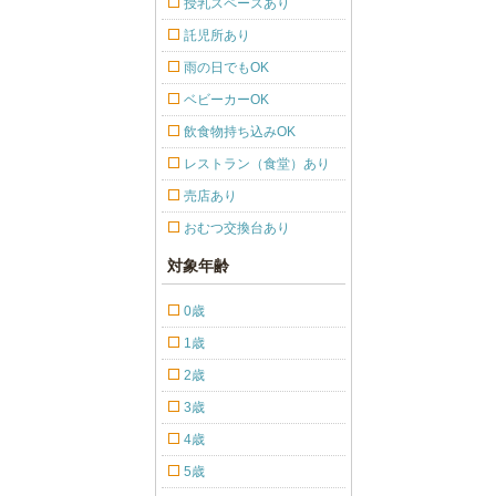
授乳スペースあり
託児所あり
雨の日でもOK
ベビーカーOK
飲食物持ち込みOK
レストラン（食堂）あり
売店あり
おむつ交換台あり
対象年齢
0歳
1歳
2歳
3歳
4歳
5歳