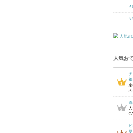
6
8
人気おで
チ
都
1
京
の
道
人
2
CA
ビ
夏