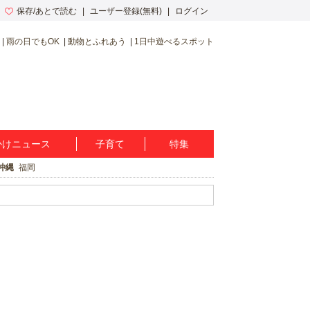
保存/あとで読む
ユーザー登録(無料)
ログイン
雨の日でもOK
動物とふれあう
1日中遊べるスポット
かけニュース
子育て
特集
沖縄
福岡