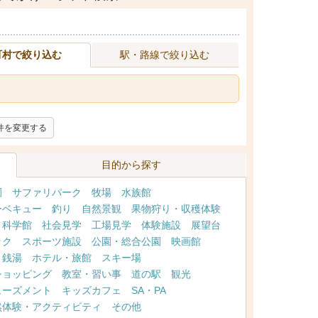
町村で絞り込む
駅・路線で絞り込む
件を変更する
目的から探す
園
サファリパーク
牧場
水族館
ーベキュー
釣り
自然景観
果物狩り・収穫体験
・科学館
社会見学
工場見学
体験施設
展望台
ック
スポーツ施設
公園・総合公園
映画館
・銭湯
ホテル・旅館
スキー場
ショッピング
教室・習い事
道の駅
観光
ューズメント
キッズカフェ
SA・PA
然体験・アクティビティ
その他