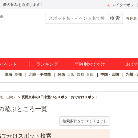
、夢の育みを応援します！
マイクーポン
春休み
イベント
ランキング
年齢別おでかけ
おで
東海
愛知
北陸・甲信越
関西
大阪
京都
兵庫
中国・四国
九州・
京・山崎）
長岡京市の1日中遊べるスポットおでかけスポット
の遊ぶところ一覧
検索条件をすべてリセット
おでかけスポット検索