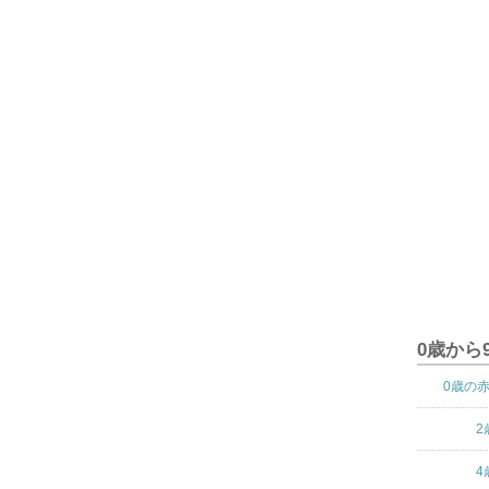
0歳から
0歳の
2
4