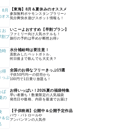
【東海】8月＆夏休みのオススメ
参加無料ポケモンスタンプラリー♪
気分爽快水遊びスポット情報も！
いこーよおすすめ【早割プラン】
ファミリー向け人気ホテルも！
旅行の予約は早めが断然お得♪
水分補給時は要注意！
直飲みしたペットボトル、
何日後まで飲んでも大丈夫？
全国のお得なフリーきっぷ15選
子供50円均一の切符から
100円で1日乗り放題も！
お得いっぱい！2026夏の福袋特集
早い者勝ち！数量限定の人気福袋
発売日や価格、内容を最速でお届け
【子供映画】公開中＆公開予定作品
パウ・パトロールや
アンパンマンの人気作