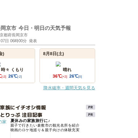
長岡京市
今日・明日の天気予報
京都府長岡京市
月07日 06時00分
発表
金)
8月8日(土)
 時々 くもり
晴れ
℃
26℃
36℃
26℃
[-2]
[-2]
[+2]
[0]
降水確率・週間天気を見る
け家族にイチオシ情報
とりっぷ 注目記事
夏休みの家族旅行に♪
親子で行きたい倉敷市の観光名所を紹介
映画のロケ地巡り＆親子向けの体験充実