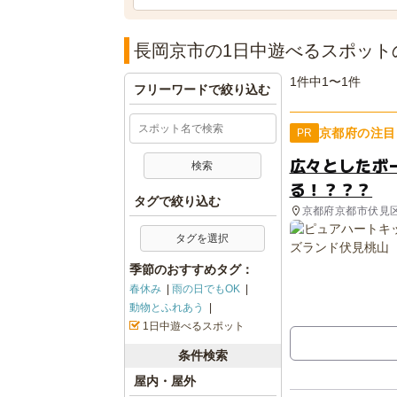
長岡京市の1日中遊べるスポット
1件中1〜1件
フリーワードで絞り込む
京都府の注目
PR
広々としたボ
る！？？？
タグで絞り込む
京都府京都市伏見
タグを選択
季節のおすすめタグ：
春休み
雨の日でもOK
動物とふれあう
1日中遊べるスポット
条件検索
屋内・屋外