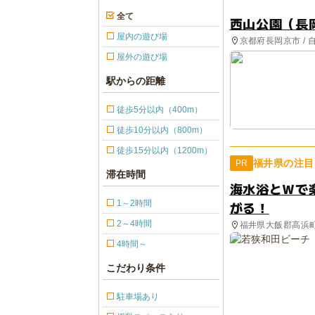
全て
西山公園（長
屋内の遊び場
京都府長岡京市 / 
屋外の遊び場
駅からの距離
徒歩5分以内（400m）
徒歩10分以内（800m）
徒歩15分以内（1200m）
福井県の注目
PR
滞在時間
海水浴とＷで
1～2時間
がる！
2～4時間
福井県大飯郡高浜
4時間～
こだわり条件
駐車場あり