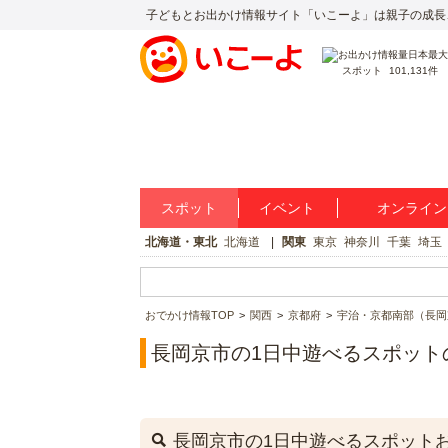
子どもとお出かけ情報サイト「いこーよ」は親子の成長
スポット
101,131件
スポット
イベント
オンライン
北海道・東北
北海道
関東
東京
神奈川
千葉
埼玉
おでかけ情報TOP
関西
京都府
宇治・京都南部（長岡
長岡京市の1日中遊べるスポット
長岡京市の1日中遊べるスポット