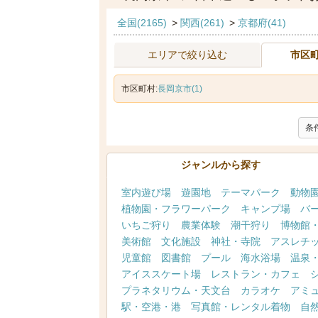
全国(2165)
>
関西(261)
>
京都府(41)
エリアで絞り込む
市区
市区町村:
長岡京市(1)
条
ジャンルから探す
室内遊び場
遊園地
テーマパーク
動物
植物園・フラワーパーク
キャンプ場
バ
いちご狩り
農業体験
潮干狩り
博物館
美術館
文化施設
神社・寺院
アスレチ
児童館
図書館
プール
海水浴場
温泉
アイススケート場
レストラン・カフェ
プラネタリウム・天文台
カラオケ
アミ
駅・空港・港
写真館・レンタル着物
自