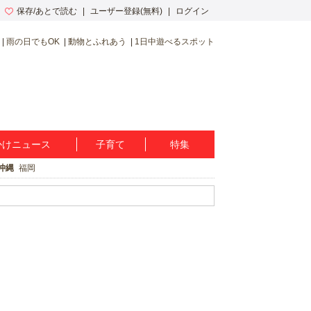
保存/あとで読む
ユーザー登録(無料)
ログイン
雨の日でもOK
動物とふれあう
1日中遊べるスポット
かけニュース
子育て
特集
沖縄
福岡