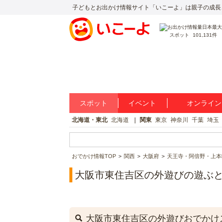
子どもとお出かけ情報サイト「いこーよ」は親子の成長
スポット
101,131件
スポット
イベント
オンライン
北海道・東北
北海道
関東
東京
神奈川
千葉
埼玉
おでかけ情報TOP
関西
大阪府
天王寺・阿倍野・上本
大阪市東住吉区の外遊びの遊ぶ
大阪市東住吉区の外遊びおでかけ