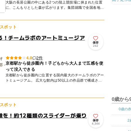
大阪の長居公園の中にある2つの陸上競技場に挟まれた位置
に、こんもりとした森が広がります。集団就職で全国各地か
ら大阪にやって来た青少年が植樹した約8600本の苗木が森
を作りまし...
スポット
る！チームラボのアートミュージア
保存
242
2件
4.0
京都駅から徒歩圏内！子どもから大人まで五感を使
って没入できる
京都駅から徒歩圏内に位置する国内最大のチームラボのアー
トミュージアム。 広大な館内は50以上の作品群で構成され
ており、子どもから大人まで五感を使って没入できる、全く
新しい体...
0歳から
スポット
0歳の
験を！約12種類のスライダーが乗り
2
保存
4,344