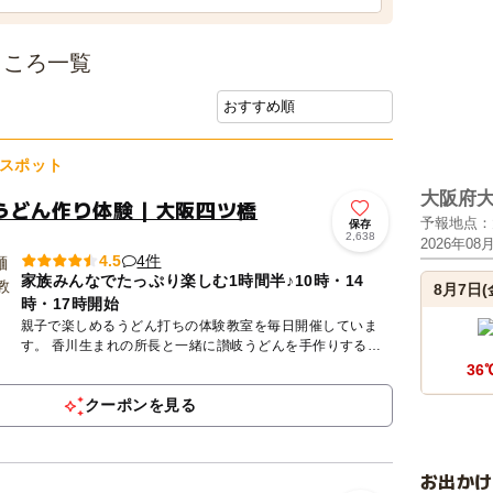
ところ一覧
スポット
大阪府
うどん作り体験｜大阪四ツ橋
予報地点：
保存
2,638
2026年08
4件
4.5
家族みんなでたっぷり楽しむ1時間半♪10時・14
8月7日(
時・17時開始
親子で楽しめるうどん打ちの体験教室を毎日開催していま
す。 香川生まれの所長と一緒に讃岐うどんを手作りするワ
ークショップ。小麦粉と塩と水、３つの素材を混ぜて、踏ん
36
で、延ばして...
クーポンを見る
お出か