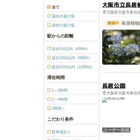
大阪市立長居
全て
大阪府大阪市東住吉
屋内の遊び場
長居植物
開催中
屋外の遊び場
を学ぼう
駅からの距離
徒歩5分以内（400m）
徒歩10分以内（800m）
徒歩15分以内（1200m）
滞在時間
長居公園
1～2時間
大阪府大阪市東住吉
2～4時間
4時間～
こだわり条件
ユーザー投稿
駐車場あり