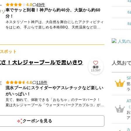
4
49件
4.0
車でサッと到着！神戸から約40分、大阪から約60
6
分！
ネスタリゾート神戸は、大自然を舞台にしたアクティビティ
8
をはじめ、手ぶらで楽しめる本格BBQ、天然温泉など日帰
りでも宿泊でも楽しめる大自然の冒険テーマパークです。
夏はプール...
スポット
の広さ！大レジャープールで思いきり
人気おで
保存
13,597
S
118件
4.6
世
1
流水プールにスライダーやアスレチックなど楽しい
ラ
がいっぱい！
見て、触れて、体験できる「おもちゃ」のテーマパーク！
A
夏は大レジャープール「ウォーターパークアカプルコ」がＯ
（
ＰＥＮ。 約1.5万㎡の敷地内に多彩なアトラクションがそろ
2
お
いま...
ア
クーポンを見る
カ