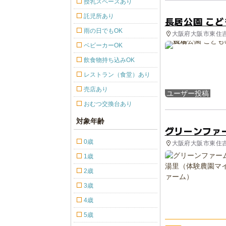
授乳スペースあり
託児所あり
長居公園 こ
雨の日でもOK
大阪府大阪市東住吉
ベビーカーOK
飲食物持ち込みOK
レストラン（食堂）あり
売店あり
ユーザー投稿
おむつ交換台あり
対象年齢
グリーンファ
0歳
大阪府大阪市東住吉区
1歳
2歳
3歳
4歳
5歳