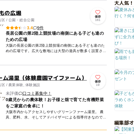
大人気！
どもの広場
保存
区 / 公園・総合公園
161
9件
3.4
長居公園の第2陸上競技場の南側にある子ども達の
ための広場
大阪の長居公園の第2陸上競技場の南側にある子ども達のた
めの広場です。広大な敷地には大型の遊具が数多く設置され
ています。アスレチックと滑り台が一体になった石づくりの
遊具をはじめ...
ーム湯里（体験農園マイファーム）
保存
 / 農業体験, 体験施設
19
未評価
口コミ募集中！
0歳児からの農体験！お子様と畑で育てた有機野菜
をご家庭の食卓に！
大阪市内からアクセスしやすいグリーンファーム湯里。 農
具、肥料、水、そしてアドバイザーによる指導付きなので、
編集部
初心者の方でも気軽に野菜作りがスタートできます。もとも
とはオーナ...