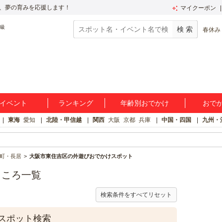
、夢の育みを応援します！
マイクーポン
春休み
イベント
ランキング
年齢別おでかけ
おで
東海
愛知
北陸・甲信越
関西
大阪
京都
兵庫
中国・四国
九州・
町・長居
大阪市東住吉区の外遊びおでかけスポット
ところ一覧
検索条件をすべてリセット
スポット検索