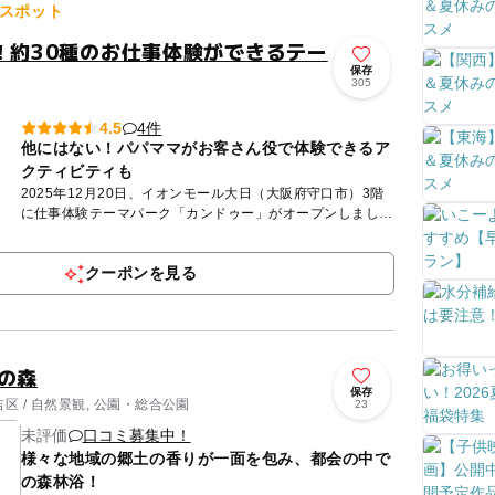
スポット
N！約30種のお仕事体験ができるテー
保存
305
4件
4.5
他にはない！パパママがお客さん役で体験できるア
クティビティも
2025年12月20日、イオンモール大日（大阪府守口市）3階
に仕事体験テーマパーク「カンドゥー」がオープンしまし
た。 「カンドゥー」は、子どもがさまざまな仕事にチャレ
ン...
クーポンを見る
の森
保存
 / 自然景観, 公園・総合公園
23
未評価
口コミ募集中！
様々な地域の郷土の香りが一面を包み、都会の中で
の森林浴！