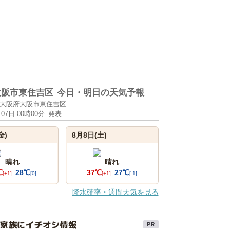
大阪市東住吉区
今日・明日の天気予報
大阪府大阪市東住吉区
月07日 00時00分
発表
金)
8月8日(土)
晴れ
晴れ
℃
28℃
37℃
27℃
[+1]
[0]
[+1]
[-1]
降水確率・週間天気を見る
け家族にイチオシ情報