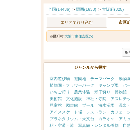
全国(14436)
>
関西(1633)
>
大阪府(325)
エリアで絞り込む
市区
市区町村:
大阪市東住吉区(5)
条
ジャンルから探す
室内遊び場
遊園地
テーマパーク
動物
植物園・フラワーパーク
キャンプ場
バ
いちご狩り
農業体験
潮干狩り
博物館
美術館
文化施設
神社・寺院
アスレチ
児童館
図書館
プール
海水浴場
温泉
アイススケート場
レストラン・カフェ
プラネタリウム・天文台
カラオケ
アミ
駅・空港・港
写真館・レンタル着物
自