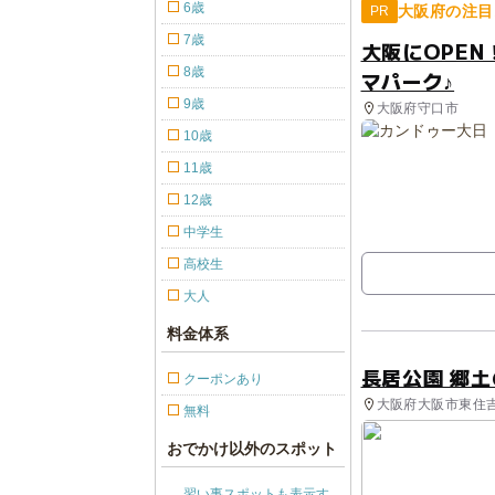
6歳
大阪府の注目
PR
7歳
大阪にOPE
8歳
マパーク♪
9歳
大阪府守口市
10歳
11歳
12歳
中学生
高校生
大人
料金体系
長居公園 郷土
クーポンあり
大阪府大阪市東住吉区
無料
おでかけ以外のスポット
習い事スポットも表示す