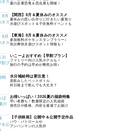
夏の定番恐竜＆昆虫展も開催！
【関西】8月＆夏休みのオススメ
夏休みの思い出作りに行きたい夏祭り
水遊びスポット＆子供無料イベントも
【東海】8月＆夏休みのオススメ
参加無料ポケモンスタンプラリー♪
気分爽快水遊びスポット情報も！
いこーよおすすめ【早割プラン】
ファミリー向け人気ホテルも！
旅行の予約は早めが断然お得♪
水分補給時は要注意！
直飲みしたペットボトル、
何日後まで飲んでも大丈夫？
お得いっぱい！2026夏の福袋特集
早い者勝ち！数量限定の人気福袋
発売日や価格、内容を最速でお届け
【子供映画】公開中＆公開予定作品
パウ・パトロールや
アンパンマンの人気作