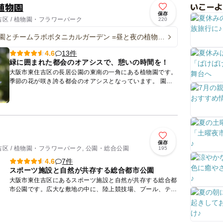
植物園
いこーよ
保存
区 / 植物園・フラワーパーク
220
園とチームラボボタニカルガーデン =昼と夜の植物園
=
13件
4.6
緑に囲まれた都会のオアシスで、憩いの時間を！
大阪市東住吉区の長居公園の東南の一角にある植物園です。
季節の花が咲き誇る都会のオアシスとなっています。 園内
の広さは24,２ha。園内には、約1,200種類の植物があり、
ツ...
保存
区 / 植物園・フラワーパーク, 公園・総合公園
195
7件
4.6
スポーツ施設と自然が共存する総合都市公園
大阪市東住吉区にあるスポーツ施設と自然が共存する総合都
市公園です。広大な敷地の中に、陸上競技場、プール、テニ
スコート、トレーニング場などのスポース施設に、郷土の
森、長居植物園...