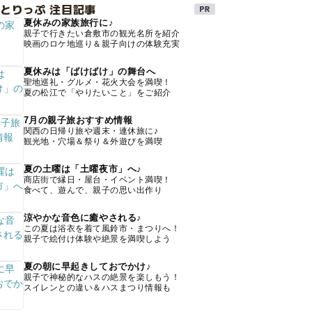
とりっぷ 注目記事
夏休みの家族旅行に♪
親子で行きたい倉敷市の観光名所を紹介
映画のロケ地巡り＆親子向けの体験充実
夏休みは「ばけばけ」の舞台へ
聖地巡礼・グルメ・花火大会を満喫！
夏の松江で「やりたいこと」をご紹介
7月の親子旅おすすめ情報
関西の日帰り旅や週末・連休旅に♪
観光地・穴場＆祭り＆外遊びを満喫
夏の土曜は「土曜夜市」へ♪
商店街で縁日・屋台・イベント満喫！
食べて、遊んで、親子の思い出作り
涼やかな音色に癒やされる♪
この夏は浴衣を着て風鈴市・まつりへ！
親子で絵付け体験や絶景を満喫しよう
夏の朝に早起きしておでかけ♪
親子で神秘的なハスの絶景を楽しもう！
スイレンとの違い＆ハスまつり情報も