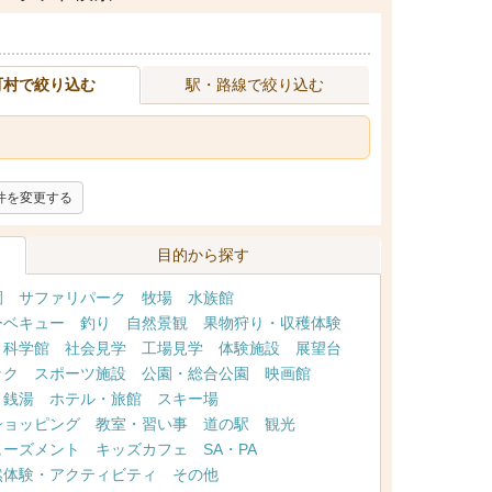
町村で絞り込む
駅・路線で絞り込む
件を変更する
目的から探す
園
サファリパーク
牧場
水族館
ーベキュー
釣り
自然景観
果物狩り・収穫体験
・科学館
社会見学
工場見学
体験施設
展望台
ック
スポーツ施設
公園・総合公園
映画館
・銭湯
ホテル・旅館
スキー場
ショッピング
教室・習い事
道の駅
観光
ューズメント
キッズカフェ
SA・PA
然体験・アクティビティ
その他