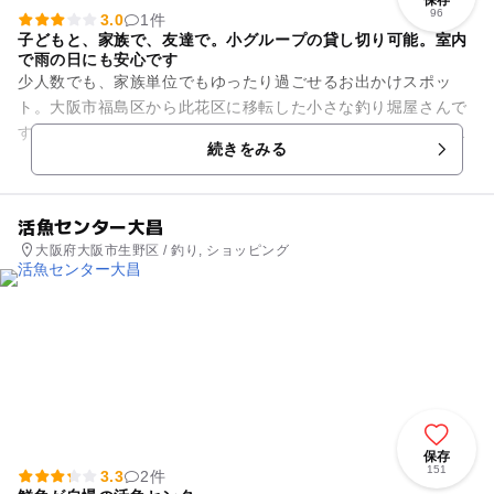
保存
96
3.0
1件
子どもと、家族で、友達で。小グループの貸し切り可能。室内
で雨の日にも安心です
少人数でも、家族単位でもゆったり過ごせるお出かけスポッ
ト。大阪市福島区から此花区に移転した小さな釣り堀屋さんで
す。雨の日も安心の室内の施設で、「家族だけで過ごしたい」
続きをみる
「ママ友・パパ友と、子連れで...
活魚センター大昌
大阪府大阪市生野区 / 釣り, ショッピング
保存
151
3.3
2件