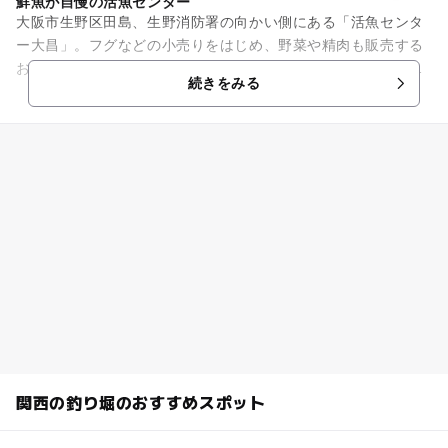
鮮魚が自慢の活魚センター
大阪市生野区田島、生野消防署の向かい側にある「活魚センタ
ー大昌」。フグなどの小売りをはじめ、野菜や精肉も販売する
お店です。施設内には日本最大規模の水槽が設置されていま
続きをみる
す。 タイやヒラメの他...
関西の釣り堀のおすすめスポット