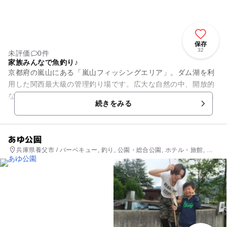
保存
32
未評価
0件
家族みんなで魚釣り♪
京都府の嵐山にある「嵐山フィッシングエリア」。ダム湖を利
用した関西最大級の管理釣り場です。広大な自然の中、開放的
な気分で釣りを楽しめるのが魅力です。湖には長い桟橋が架か
続きをみる
っており、しっかり幅がある...
あゆ公園
兵庫県養父市 / バーベキュー, 釣り, 公園・総合公園, ホテル・旅館, 自
然体験・アクティビティ