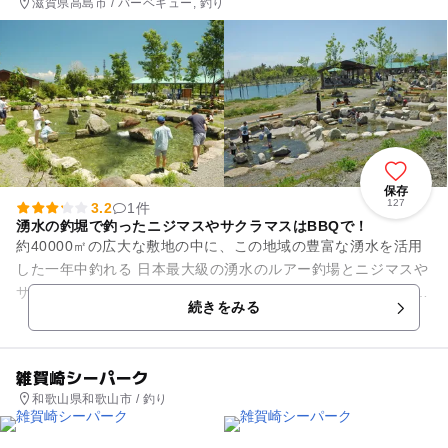
滋賀県高島市 / バーベキュー, 釣り
保存
127
3.2
1件
湧水の釣堀で釣ったニジマスやサクラマスはBBQで！
約40000㎡の広大な敷地の中に、この地域の豊富な湧水を活用
した一年中釣れる 日本最大級の湧水のルアー釣場とニジマスや
サクラマスの湧水の釣堀の他、 大規模なバーベキューハウスが
続きをみる
併設されていま...
雑賀崎シーパーク
和歌山県和歌山市 / 釣り