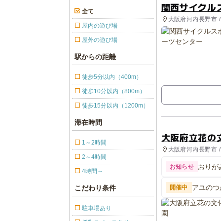
関西サイクル
全て
大阪府河内長野市 /
屋内の遊び場
ール
屋外の遊び場
駅からの距離
徒歩5分以内（400m）
徒歩10分以内（800m）
徒歩15分以内（1200m）
滞在時間
大阪府立花の
1～2時間
大阪府河内長野市 
2～4時間
おりが
お知らせ
4時間～
アユのつ
こだわり条件
開催中
駐車場あり