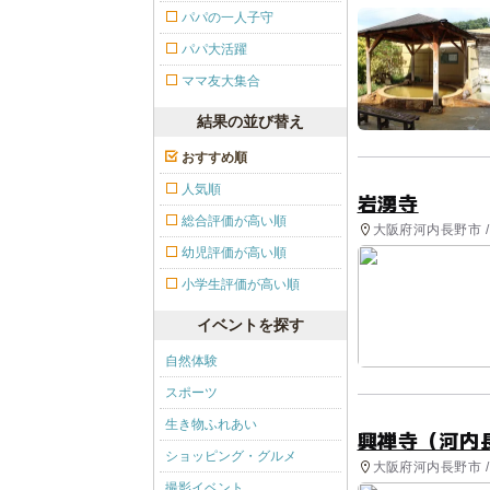
パパの一人子守
パパ大活躍
ママ友大集合
結果の並び替え
おすすめ順
人気順
岩湧寺
総合評価が高い順
大阪府河内長野市 
幼児評価が高い順
小学生評価が高い順
イベントを探す
自然体験
スポーツ
生き物ふれあい
興禅寺（河内
ショッピング・グルメ
大阪府河内長野市 
撮影イベント