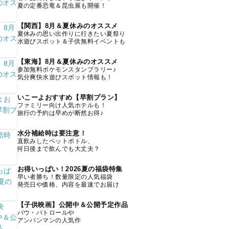
夏の定番恐竜＆昆虫展も開催！
【関西】8月＆夏休みのオススメ
夏休みの思い出作りに行きたい夏祭り
水遊びスポット＆子供無料イベントも
【東海】8月＆夏休みのオススメ
参加無料ポケモンスタンプラリー♪
気分爽快水遊びスポット情報も！
いこーよおすすめ【早割プラン】
ファミリー向け人気ホテルも！
旅行の予約は早めが断然お得♪
水分補給時は要注意！
直飲みしたペットボトル、
何日後まで飲んでも大丈夫？
お得いっぱい！2026夏の福袋特集
早い者勝ち！数量限定の人気福袋
発売日や価格、内容を最速でお届け
【子供映画】公開中＆公開予定作品
パウ・パトロールや
アンパンマンの人気作