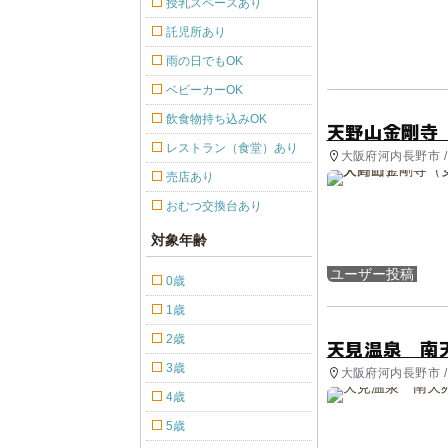
授乳スペースあり
託児所あり
雨の日でもOK
ベビーカーOK
飲食物持ち込みOK
天野山金剛寺
レストラン（食堂）あり
大阪府河内長野市 
売店あり
おむつ交換台あり
対象年齢
ユーザー投稿
0歳
1歳
2歳
天見温泉 南
3歳
大阪府河内長野市 
4歳
5歳