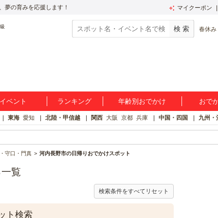
、夢の育みを応援します！
マイクーポン
春休み
イベント
ランキング
年齢別おでかけ
おで
東海
愛知
北陸・甲信越
関西
大阪
京都
兵庫
中国・四国
九州・
・守口・門真
河内長野市の日帰りおでかけスポット
ろ一覧
検索条件をすべてリセット
ット検索