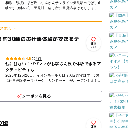
和歌山県境にほど近いりんかんサンライン天見駅のそば、山
峡のすり鉢の底に天見川に臨む所に天見温泉はあります。南
北朝初期（14世紀）にひらかれた温泉で、旧高野街道が南
北に走り、四...
スポット
N！約30種のお仕事体験ができるテー
保存
313
4件
4.5
他にはない！パパママがお客さん役で体験できるア
クティビティも
2025年12月20日、イオンモール大日（大阪府守口市）3階
に仕事体験テーマパーク「カンドゥー」がオープンしまし
た。 「カンドゥー」は、子どもがさまざまな仕事にチャレ
ン...
クーポンを見る
プ場
保存