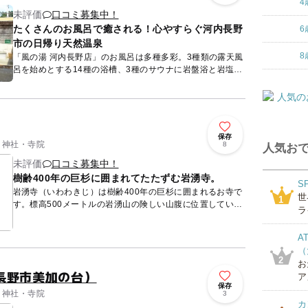
4
未評価
口コミ募集中！
たくさんのお風呂で癒される！心やすらぐ河内長野
6
市の日帰り天然温泉
8
「風の湯 河内長野店」のお風呂は多種多彩。3種類の露天風
呂を始めとする14種の浴槽、3種のサウナに岩盤浴と岩塩
浴！ 風を感じながら翡翠露天風呂に入り、炭酸泉で温ま
り、痩身の湯...
保存
/ 神社・寺院
8
人気おで
未評価
口コミ募集中！
樹齢400年の巨杉に囲まれてたたずむ岩湧寺。
S
岩湧寺（いわわきじ）は樹齢400年の巨杉に囲まれるお寺で
世
1
す。標高500メートルの岩湧山の険しい山腹に位置していま
ラ
す。お寺の名前の由来は、高い岩場が湧いたような風景から
きたとい...
A
（
2
お
長野市美加の台）
ア
保存
/ 神社・寺院
3
カ