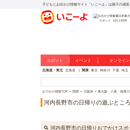
子どもとお出かけ情報サイト「いこーよ」は親子の成長
スポット
101,135件
スポット
イベント
オンライン
北海道・東北
北海道
関東
東京
神奈川
千葉
埼玉
おでかけ情報TOP
関西
大阪府
東大阪・八尾・寝屋川
河内長野市の日帰りの遊ぶとこ
河内長野市の日帰りおでかけスポ