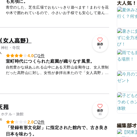
も見頃に。
大人気！
青空のした、芝生広場でおもいっきり遊べます！まわりを花
や木で囲われているので、小さいお子様でも安心して遊んで
いただけます。 春の見頃の花は、４月はサクラ、５月はバ
ラ、６月は...
（女人高野）
保存
/ 神社・寺院
8
1件
4.0
室町時代につくられた庭園が織りなす風景。
自然豊かな緑あふれる山中にある天野山金剛寺は、女人禁制
だった高野山に対し、女性が参拝出来たので「女人高野」と
も呼ばれています。重要文化財の「楼門」をくぐると、広い
境内に「金堂...
天苑
保存
/ ホテル・旅館
11
2件
2.0
編集部
「登録有形文化財」に指定された館内で、古き良き
日本を味わう。