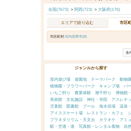
全国(7673)
>
関西(723)
>
大阪府(176)
エリアで絞り込む
市区
市区町村:
河内長野市(9)
条
ジャンルから探す
室内遊び場
遊園地
テーマパーク
動物
植物園・フラワーパーク
キャンプ場
バ
いちご狩り
農業体験
潮干狩り
博物館
美術館
文化施設
神社・寺院
アスレチ
児童館
図書館
プール
海水浴場
温泉
アイススケート場
レストラン・カフェ
プラネタリウム・天文台
カラオケ
アミ
駅・空港・港
写真館・レンタル着物
自