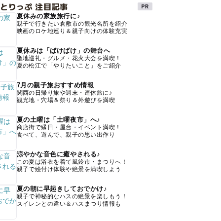
とりっぷ 注目記事
夏休みの家族旅行に♪
親子で行きたい倉敷市の観光名所を紹介
映画のロケ地巡り＆親子向けの体験充実
夏休みは「ばけばけ」の舞台へ
聖地巡礼・グルメ・花火大会を満喫！
夏の松江で「やりたいこと」をご紹介
7月の親子旅おすすめ情報
関西の日帰り旅や週末・連休旅に♪
観光地・穴場＆祭り＆外遊びを満喫
夏の土曜は「土曜夜市」へ♪
商店街で縁日・屋台・イベント満喫！
食べて、遊んで、親子の思い出作り
涼やかな音色に癒やされる♪
この夏は浴衣を着て風鈴市・まつりへ！
親子で絵付け体験や絶景を満喫しよう
夏の朝に早起きしておでかけ♪
親子で神秘的なハスの絶景を楽しもう！
スイレンとの違い＆ハスまつり情報も