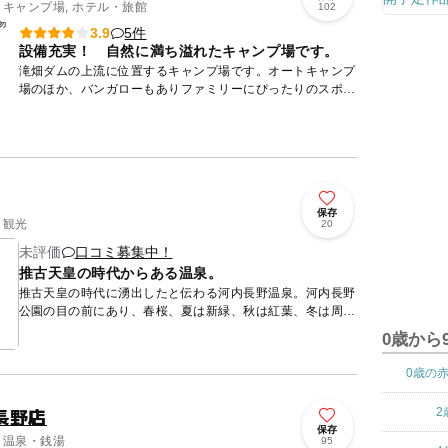
 キャンプ場, ホテル・旅館
102
5件
3.9
設備充実！ 自然に満ち溢れたキャンプ場です。
滝畑ダムの上流に位置するキャンプ場です。オートキャンプ
場のほか、バンガローもありファミリーにぴったりのスポッ
トです。シャワーや水洗トイレ、炊事場、売店、駐車場など
も完備してい...
保存
 観光
20
未評価
口コミ募集中！
推古天皇の時代からある温泉。
推古天皇の時代に湧出したと伝わる河内長野温泉。河内長野
公園の目の前にあり、春桜、夏は新緑、秋は紅葉、冬は周囲
の山々の雪景色が楽しめます。公共施設だったものが民間に
0歳から
経営委託され...
0歳の
長野店
2
保存
/ 温泉・銭湯
95