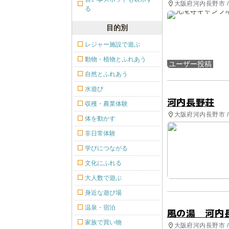
大阪府河内長野市 /
る
目的別
レジャー施設で遊ぶ
動物・植物とふれあう
ユーザー投稿
自然とふれあう
水遊び
河内長野荘
収穫・農業体験
大阪府河内長野市 /
体を動かす
非日常体験
学びにつながる
文化にふれる
大人数で遊ぶ
身近な遊び場
温泉・宿泊
風の湯 河内
家族で買い物
大阪府河内長野市 