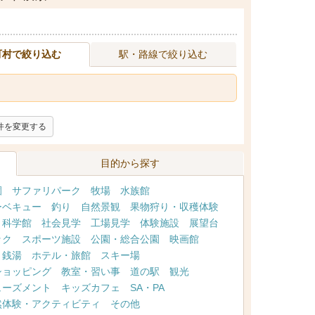
町村で絞り込む
駅・路線で絞り込む
件を変更する
目的から探す
園
サファリパーク
牧場
水族館
ーベキュー
釣り
自然景観
果物狩り・収穫体験
・科学館
社会見学
工場見学
体験施設
展望台
ック
スポーツ施設
公園・総合公園
映画館
・銭湯
ホテル・旅館
スキー場
ショッピング
教室・習い事
道の駅
観光
ューズメント
キッズカフェ
SA・PA
然体験・アクティビティ
その他