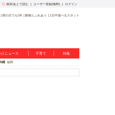
保存/あとで読む
ユーザー登録(無料)
ログイン
雨の日でもOK
動物とふれあう
1日中遊べるスポット
かけニュース
子育て
特集
沖縄
福岡