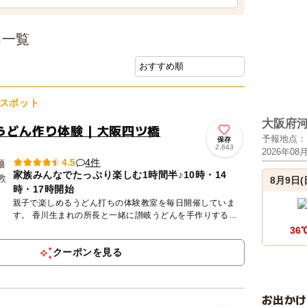
ろ一覧
スポット
大阪府
うどん作り体験｜大阪四ツ橋
予報地点：
保存
2,643
2026年08
4件
4.5
家族みんなでたっぷり楽しむ1時間半♪10時・14
8月9日(
時・17時開始
親子で楽しめるうどん打ちの体験教室を毎日開催していま
す。 香川生まれの所長と一緒に讃岐うどんを手作りするワ
ークショップ。小麦粉と塩と水、３つの素材を混ぜて、踏ん
36
で、延ばして...
クーポンを見る
お出か