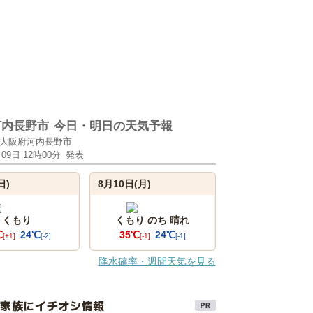
河内長野市
今日・明日の天気予報
大阪府河内長野市
月09日 12時00分
発表
日)
8月10日(月)
くもり
くもり のち 晴れ
℃
24℃
35℃
24℃
[+1]
[-2]
[-1]
[-1]
降水確率・週間天気を見る
け家族にイチオシ情報