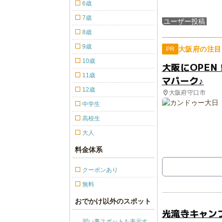
6歳
7歳
ユーザー投稿
8歳
9歳
大阪府の注目
PR
10歳
大阪にOPE
11歳
マパーク♪
12歳
大阪府守口市
中学生
高校生
大人
料金体系
クーポンあり
無料
おでかけ以外のスポット
光滝寺キャン
習い事スポットも表示す