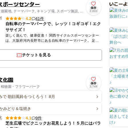
スポーツセンター
いこーよ
保存
 遊園地, テーマパーク, キャンプ場, スポーツ施設, プ
2,603
41件
4.2
自転車のテーマパークで、レッツ！コギコギ！エク
ササイズ！
楽しく遊んで、健康促進！ 関西サイクルスポーツセンター
は、大阪府河内長野市にある自転車のテーマパーク。 足元
にペダルがついた自転車版ジェットコースターをはじめ、
街...
チケットを見る
文化園
保存
/ 植物園・フラワーパーク
3,748
みで 朝顔風鈴をつくろう！ 8月
かみどり＆塩焼き
9件
4.1
芝生広場でピクニックお花見しよう！５月にはバラ