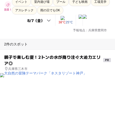
イベント
室内遊び場
プール
子ども映画
工場見学
注目！
アスレチック
雨の日でもOK
38°C
25°C
予報地点：兵庫県豊岡市
2件のスポット
親子で楽しむ夏！2トンの水が降り注ぐ大迫力エリ
ア◎
兵庫県三木市