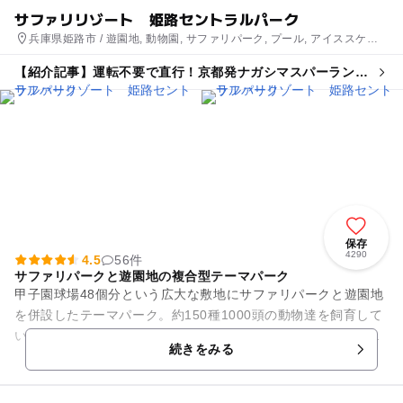
サファリリゾート 姫路セントラルパーク
兵庫県姫路市 / 遊園地, 動物園, サファリパーク, プール, アイススケー
ト場
【紹介記事】運転不要で直行！京都発ナガシマスパーランド
＆姫路セントラルパーク日帰りバスツアー
保存
4290
4.5
56件
サファリパークと遊園地の複合型テーマパーク
甲子園球場48個分という広大な敷地にサファリパークと遊園地
を併設したテーマパーク。約150種1000頭の動物達を飼育して
いて、関西で唯一マイカーで入場することのできる「ドライブ
続きをみる
スルーサファリ」が...