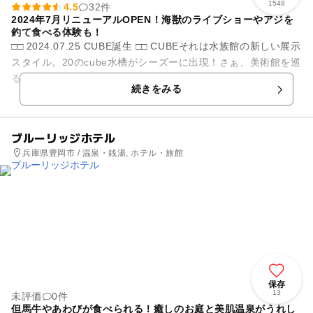
1548
4.5
32件
2024年7月リニューアルOPEN！海獣のライブショーやアジを
釣て食べる体験も！
□□ 2024.07.25 CUBE誕生 □□ CUBEそれは水族館の新しい展示
スタイル。20のcube水槽がシーズーに出現！さぁ、美術館を巡
るように、さまざまな海の生きものたちの物語に出会い...
続きをみる
ブルーリッジホテル
兵庫県豊岡市 / 温泉・銭湯, ホテル・旅館
保存
13
未評価
0件
但馬牛やあわびが食べられる！癒しのお庭と美肌温泉がうれし