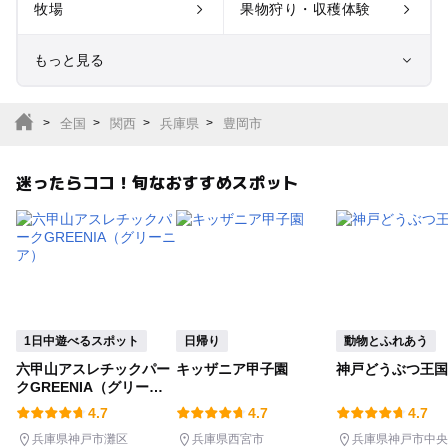
牧場
果物狩り・収穫体験
もっと見る
室内遊び場
遊園地
全国
関西
兵庫県
豊岡市
テーマパーク
動物園
迷ったらココ！旬なおすすめスポット
サファリパーク
植物園・フラワーパー
ク
キャンプ場
バーベキュー
釣り
自然景観
1日中遊べるスポット
日帰り
動物とふれあう
六甲山アスレチックパー
キッザニア甲子園
神戸どうぶつ王国
いちご狩り
農業体験
クGREENIA（グリーニ
ア）
4.7
4.7
4.7
潮干狩り
社会見学
兵庫県神戸市灘区
兵庫県西宮市
兵庫県神戸市中央