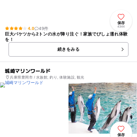
保存
4344
4.0
49件
巨大バケツから2トンの水が降り注ぐ！家族でびしょ濡れ体験
を！
続きをみる
城崎マリンワールド
兵庫県豊岡市 / 水族館, 釣り, 体験施設, 観光
保存