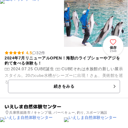
保存
1548
4.5
32件
2024年7月リニューアルOPEN！海獣のライブショーやアジを
釣て食べる体験も！
□□ 2024.07.25 CUBE誕生 □□ CUBEそれは水族館の新しい展示
スタイル。20のcube水槽がシーズーに出現！さぁ、美術館を巡
るように、さまざまな海の生きものたちの物語に出会い...
続きをみる
いえしま自然体験センター
兵庫県姫路市 / キャンプ場, バーベキュー, 釣り, スポーツ施設