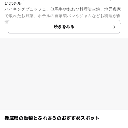
いホテル
バイキングブュッフェ、但馬牛やあわび料理炭火焼、地元農家
で取れたお野菜、ホテルの自家製パンやジャムなどお料理が自
慢のホテルです。 また、神鍋山より湧き出る源泉100パーセン
続きをみる
トの温泉は森の中の2...
兵庫県の動物とふれあうのおすすめスポット