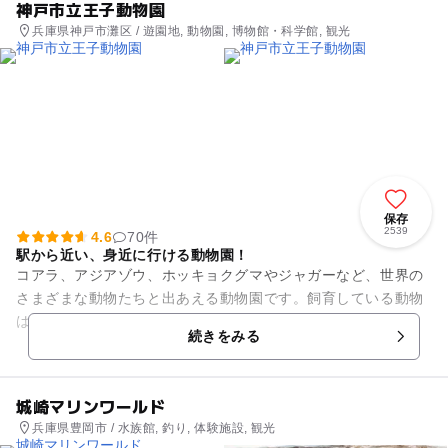
神戸市立王子動物園
兵庫県神戸市灘区 / 遊園地, 動物園, 博物館・科学館, 観光
保存
2539
4.6
70件
駅から近い、身近に行ける動物園！
コアラ、アジアゾウ、ホッキョクグマやジャガーなど、世界の
さまざまな動物たちと出あえる動物園です。飼育している動物
は約130種類750点います。 動物の観察を楽しんだら、動物科
続きをみる
学資料館で親子...
城崎マリンワールド
兵庫県豊岡市 / 水族館, 釣り, 体験施設, 観光