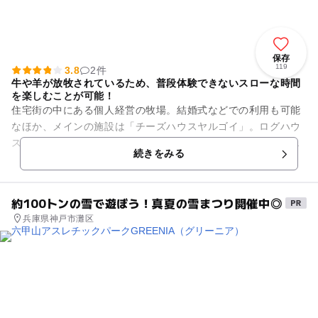
保存
119
3.8
2件
牛や羊が放牧されているため、普段体験できないスローな時間
を楽しむことが可能！
住宅街の中にある個人経営の牧場。結婚式などでの利用も可能
なほか、メインの施設は「チーズハウスヤルゴイ」。ログハウ
ス調の建物では、他ではなかなか味わえないホエーシチューや
続きをみる
カマンベールトーストといっ...
約100トンの雪で遊ぼう！真夏の雪まつり開催中◎
兵庫県神戸市灘区