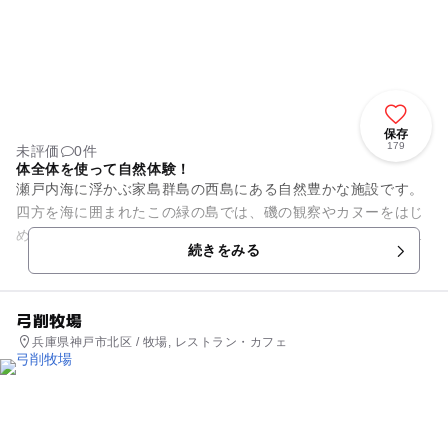
保存
179
未評価
0件
体全体を使って自然体験！
瀬戸内海に浮かぶ家島群島の西島にある自然豊かな施設です。
四方を海に囲まれたこの緑の島では、磯の観察やカヌーをはじ
めとした様々な自然体験をすることができます。キャンプや野
続きをみる
外活動はもちろん、海水浴、...
弓削牧場
兵庫県神戸市北区 / 牧場, レストラン・カフェ