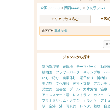
全国(33622)
>
関西(4446)
>
奈良県(267)
エリアで絞り込む
市区
市区町村:
葛城市(6)
条
ジャンルから探す
室内遊び場
遊園地
テーマパーク
動物
植物園・フラワーパーク
キャンプ場
バ
いちご狩り
農業体験
潮干狩り
博物館
美術館
文化施設
神社・寺院
アスレチ
児童館
図書館
プール
海水浴場
温泉
アイススケート場
レストラン・カフェ
プラネタリウム・天文台
カラオケ
アミ
駅・空港・港
写真館・レンタル着物
自