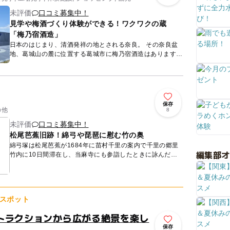
未評価
口コミ募集中！
見学や梅酒づくり体験ができる！ワクワクの蔵
「梅乃宿酒造」
日本のはじまり、清酒発祥の地とされる奈良。 その奈良盆
地、葛城山の麓に位置する葛城市に梅乃宿酒造はあります。
自慢の日本酒はもちろん、果実などを贅沢に使った日本酒リ
キュー...
保存
の他
8
未評価
口コミ募集中！
松尾芭蕉旧跡！綿弓や琵琶に慰む竹の奥
綿弓塚は松尾芭蕉が1684年に苗村千里の案内で千里の郷里
編集部
竹内に10日間滞在し、当麻寺にも参詣したときに詠んだ句
を記念し、1809年に建てられた句碑があります。この句碑
が建つ庭...
スポット
トラクションから広がる絶景を楽し
保存