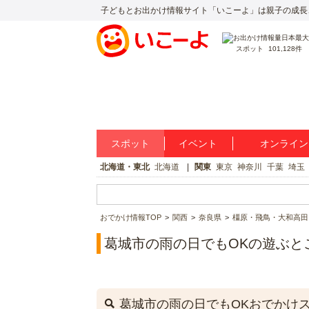
子どもとお出かけ情報サイト「いこーよ」は親子の成長
スポット
101,128件
スポット
イベント
オンライン
北海道・東北
北海道
関東
東京
神奈川
千葉
埼玉
おでかけ情報TOP
関西
奈良県
橿原・飛鳥・大和高田
葛城市の雨の日でもOKの遊ぶと
葛城市の雨の日でもOKおでかけ