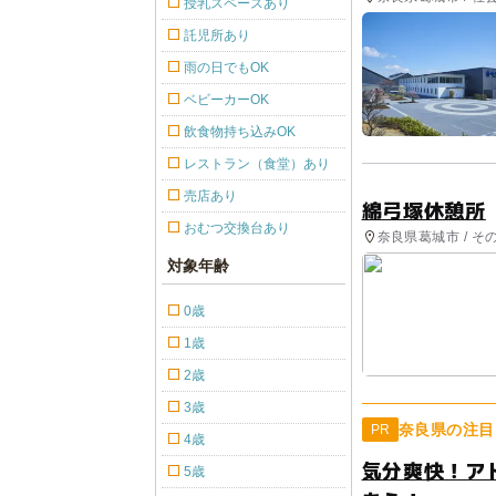
授乳スペースあり
託児所あり
雨の日でもOK
ベビーカーOK
飲食物持ち込みOK
レストラン（食堂）あり
売店あり
綿弓塚休憩所
おむつ交換台あり
奈良県葛城市 / そ
対象年齢
0歳
1歳
2歳
3歳
奈良県の注目
PR
4歳
気分爽快！ア
5歳