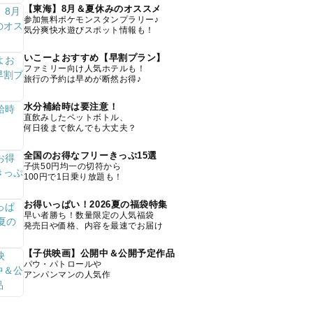
【東海】8月＆夏休みのオススメ
参加無料ポケモンスタンプラリー♪
気分爽快水遊びスポット情報も！
いこーよおすすめ【早割プラン】
ファミリー向け人気ホテルも！
旅行の予約は早めが断然お得♪
水分補給時は要注意！
直飲みしたペットボトル、
何日後まで飲んでも大丈夫？
全国のお得なフリーきっぷ15選
子供50円均一の切符から
100円で1日乗り放題も！
お得いっぱい！2026夏の福袋特集
早い者勝ち！数量限定の人気福袋
発売日や価格、内容を最速でお届け
【子供映画】公開中＆公開予定作品
パウ・パトロールや
アンパンマンの人気作