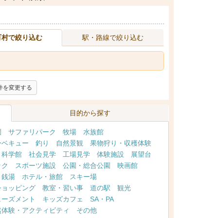
町村で絞り込む
駅・路線で絞り込む
件を変更する
目的から探す
園
サファリパーク
牧場
水族館
ーベキュー
釣り
自然景観
果物狩り・収穫体験
・科学館
社会見学
工場見学
体験施設
展望台
ック
スポーツ施設
公園・総合公園
映画館
・銭湯
ホテル・旅館
スキー場
ショッピング
教室・習い事
道の駅
観光
ューズメント
キッズカフェ
SA・PA
然体験・アクティビティ
その他