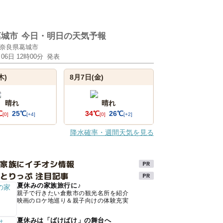
葛城市
今日・明日の天気予報
奈良県葛城市
月06日 12時00分
発表
木)
8月7日(金)
晴れ
晴れ
℃
25℃
34℃
26℃
[0]
[+4]
[0]
[+2]
降水確率・週間天気を見る
け家族にイチオシ情報
とりっぷ 注目記事
夏休みの家族旅行に♪
親子で行きたい倉敷市の観光名所を紹介
映画のロケ地巡り＆親子向けの体験充実
夏休みは「ばけばけ」の舞台へ