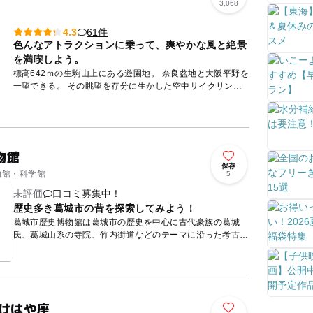
3,068
61件
4.3
色んなアトラクションに乗って、爽やかな風と絶景
を満喫しよう。
標高642ｍの生駒山上にある遊園地。 奈良盆地と大阪平野を
一望できる。 その眺望を存分に生かした空中サイクリング
「サイクルモノレール」は3歳から乗れるようになってお
り...
物館
保存
博物館・科学館
5
未評価
口コミ募集中！
歴史多き葛城市の昔を探索してみよう！
葛城市歴史博物館は葛城市の歴史を中心に古代豪族の葛城
氏、葛城山系の寺院、竹内街道などのテーマに沿った考古歴
史資料や民俗資料の展示をしています。縮小された航空写真
パネルで、葛城...
 けはや座