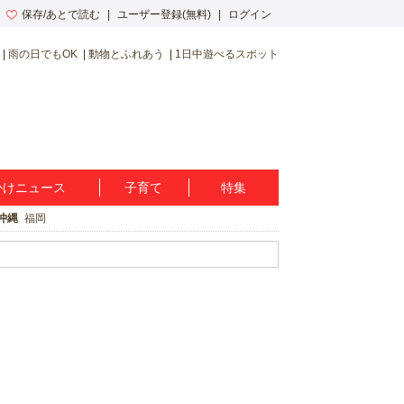
保存/あとで読む
ユーザー登録(無料)
ログイン
雨の日でもOK
動物とふれあう
1日中遊べるスポット
かけニュース
子育て
特集
沖縄
福岡