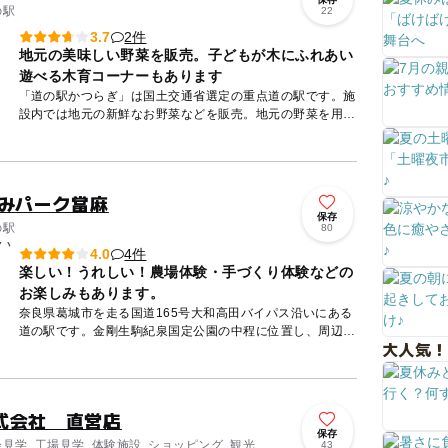
の駅
22
2件
3.7
地元の美味しい野菜を販売。子どもが木にふれあい
遊べる木育コーナーもあります
「道の駅かつらぎ」は国土交通省選定の重点道の駅です。施
設内では地元の新鮮なお野菜などを販売。地元の野菜を用い
たおばんざい定食が食べられる飲食コーナー、地元の牛乳で
作ったジェラ...
かみパーク當麻
保存
の駅
80
4件
4.0
楽しい！うれしい！農場体験・手づくり体験などの
お楽しみもあります。
奈良県葛城市を走る国道165号大和高田バイパス沿いにある
道の駅です。金剛生駒紀泉国定公園の中程に位置し、周辺に
大人気！
は数多くの連峰が重なり合います。大小2つの峰をもつ二上
山の麓には...
式会社 直営店
保存
会見学, 工場見学, 体験施設, ショッピング, 観光
43