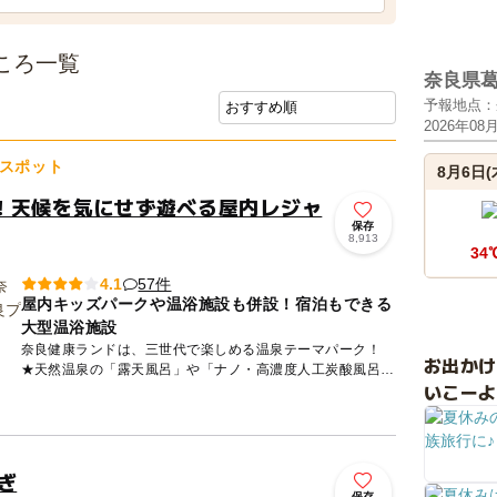
ころ一覧
奈良県
予報地点：
2026年08
スポット
8月6日(
！天候を気にせず遊べる屋内レジャ
保存
8,913
34
57件
4.1
屋内キッズパークや温浴施設も併設！宿泊もできる
大型温浴施設
奈良健康ランドは、三世代で楽しめる温泉テーマパーク！
お出か
★天然温泉の「露天風呂」や「ナノ・高濃度人工炭酸風呂」
いこーよ
など10種類のお風呂 ★男女計9種類のサウナ・岩盤浴 ★...
ぎ
保存