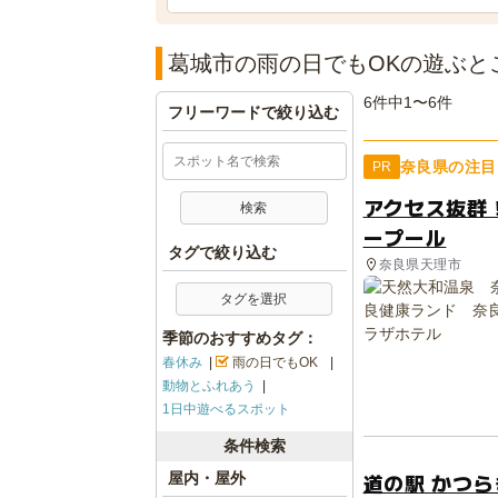
葛城市の雨の日でもOKの遊ぶと
6件中1〜6件
フリーワードで絞り込む
奈良県の注目
PR
アクセス抜群
ープール
タグで絞り込む
奈良県天理市
タグを選択
季節のおすすめタグ：
春休み
雨の日でもOK
動物とふれあう
1日中遊べるスポット
条件検索
道の駅 かつら
屋内・屋外