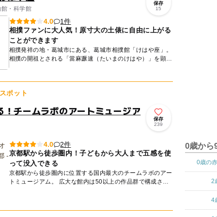
保存
博物館・科学館
15
1件
4.0
相撲ファンに大人気！原寸大の土俵に自由に上がる
ことができます
相撲発祥の地・葛城市にある、葛城市相撲館「けはや座」。
相撲の開祖とされる「當麻蹶速（たいまのけはや）」を顕彰
するため開館した、全国でも珍しい相撲の資料館です。1階
中央には本場...
スポット
る！チームラボのアートミュージア
保存
239
2件
4.0
0歳から
京都駅から徒歩圏内！子どもから大人まで五感を使
0歳の
って没入できる
京都駅から徒歩圏内に位置する国内最大のチームラボのアー
2
トミュージアム。 広大な館内は50以上の作品群で構成され
ており、子どもから大人まで五感を使って没入できる、全く
新しい体...
4