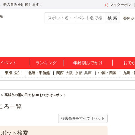
、夢の育みを応援します！
マイクーポン
春休み
イベント
ランキング
年齢別おでかけ
おで
東海
愛知
北陸・甲信越
関西
大阪
京都
兵庫
中国・四国
九州・
葛城市の雨の日でもOKおでかけスポット
ころ一覧
検索条件をすべてリセット
スポット検索