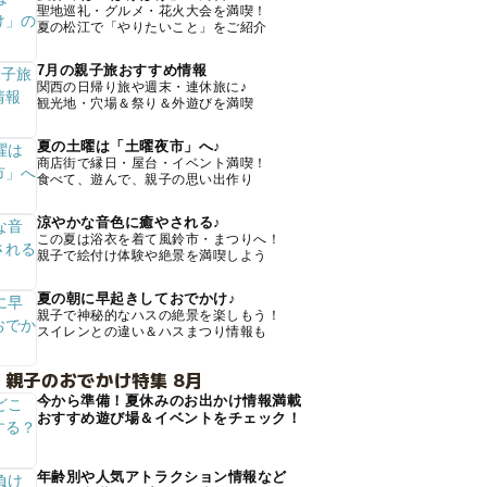
聖地巡礼・グルメ・花火大会を満喫！
夏の松江で「やりたいこと」をご紹介
7月の親子旅おすすめ情報
関西の日帰り旅や週末・連休旅に♪
観光地・穴場＆祭り＆外遊びを満喫
夏の土曜は「土曜夜市」へ♪
商店街で縁日・屋台・イベント満喫！
食べて、遊んで、親子の思い出作り
涼やかな音色に癒やされる♪
この夏は浴衣を着て風鈴市・まつりへ！
親子で絵付け体験や絶景を満喫しよう
夏の朝に早起きしておでかけ♪
親子で神秘的なハスの絶景を楽しもう！
スイレンとの違い＆ハスまつり情報も
 親子のおでかけ特集 8月
今から準備！夏休みのお出かけ情報満載
おすすめ遊び場＆イベントをチェック！
年齢別や人気アトラクション情報など