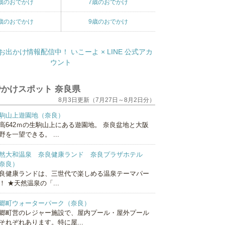
歳のおでかけ
7歳のおでかけ
歳のおでかけ
9歳のおでかけ
かけスポット 奈良県
8月3日更新（7月27日～8月2日分）
駒山上遊園地（奈良）
高642ｍの生駒山上にある遊園地。 奈良盆地と大阪
野を一望できる。 ...
然大和温泉 奈良健康ランド 奈良プラザホテル
奈良）
良健康ランドは、三世代で楽しめる温泉テーマパー
！ ★天然温泉の「...
郷町ウォーターパーク（奈良）
郷町営のレジャー施設で、屋内プール・屋外プール
それぞれあります。特に屋...