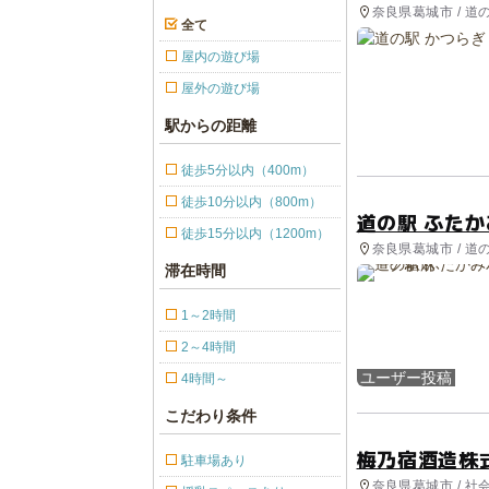
奈良県葛城市 / 道
全て
屋内の遊び場
屋外の遊び場
駅からの距離
徒歩5分以内（400m）
徒歩10分以内（800m）
道の駅 ふた
徒歩15分以内（1200m）
奈良県葛城市 / 道
滞在時間
1～2時間
2～4時間
ユーザー投稿
4時間～
こだわり条件
梅乃宿酒造株
駐車場あり
奈良県葛城市 / 社