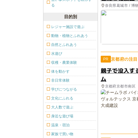
る
奈良県葛城市 / 
目的別
レジャー施設で遊ぶ
動物・植物とふれあう
自然とふれあう
水遊び
京都府の注目
PR
収穫・農業体験
親子で没入す
体を動かす
ム
非日常体験
京都府京都市南区
学びにつながる
文化にふれる
大人数で遊ぶ
身近な遊び場
温泉・宿泊
家族で買い物