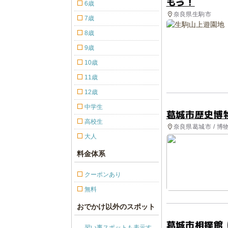
もう！
6歳
奈良県生駒市
7歳
8歳
9歳
10歳
11歳
12歳
中学生
葛城市歴史博
高校生
奈良県葛城市 / 
大人
料金体系
クーポンあり
無料
おでかけ以外のスポット
葛城市相撲館
習い事スポットも表示す