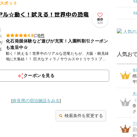
6
スポット
アル☆動く！吠える！世界中の恐竜
8
保存
333
区
8件
4.9
化石発掘体験など遊びが充実！入園料割引クーポン
も進呈中☆
動く！吠える！世界中のリアルな恐竜たちが、大阪・鶴見緑
人気おで
地に大集結！！ 巨大なティラノサウルスやトリケラトプス
が目の前に現れ、まるで恐竜時代にタイムスリップしたかの
ような体験...
生
クーポンを見る
標
1
平
天
（
[
奈良県の宿泊施設をみる
]
2
奈
ク
検索条件を変更する
三
三
3
が