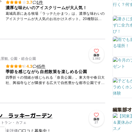
1件
3.7
濃厚な味わいのアイスクリームが大人気！
葛城高原にある牧場「ラッテたかまつ」は、濃厚な味わいの
アイスクリームが大人気のお出かけスポット。20種類以上
ものフレーバーから選べるアイスクリームには、バニラやチ
ョコチップは...
保存
然景観, 公園・総合公園
1,082
45件
4.3
季節を感じながら自然散策を楽しめる公園
四季折々の情緒が感じられる「奈良公園」。東大寺や春日大
社、興福寺などが隣接する広大で自然豊かな都市公園です。
園内で出会える約1,300頭の鹿は、国の天然記念物。春には
1,70...
編集部
ン ラッキーガーデン
保存
レストラン・カフェ
27
未評価
口コミ募集中！