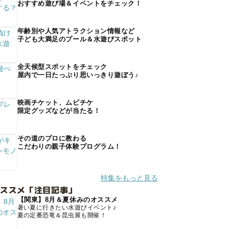
おすすめ遊び場＆イベントをチェック！
年齢別や人気アトラクション情報など
子ども大満足のプール＆水遊びスポット
全天候型スポットをチェック
屋内で一日たっぷり思いっきり遊ぼう♪
映画チケット、ムビチケ
限定グッズなどが当たる！
その道のプロに教わる
こだわりの親子体験プログラム！
特集をもっと見る
オススメ「注目記事」
【関東】8月＆夏休みのオススメ
暑い夏に行きたい水遊びイベント♪
夏の定番恐竜＆昆虫展も開催！