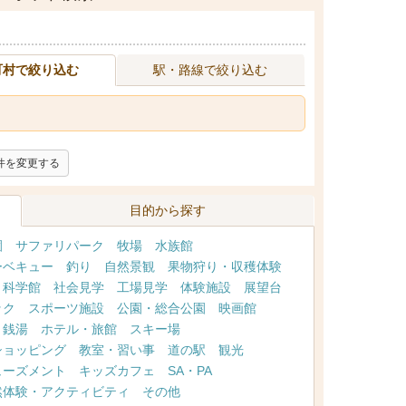
町村で絞り込む
駅・路線で絞り込む
件を変更する
目的から探す
園
サファリパーク
牧場
水族館
ーベキュー
釣り
自然景観
果物狩り・収穫体験
・科学館
社会見学
工場見学
体験施設
展望台
ック
スポーツ施設
公園・総合公園
映画館
・銭湯
ホテル・旅館
スキー場
ショッピング
教室・習い事
道の駅
観光
ューズメント
キッズカフェ
SA・PA
然体験・アクティビティ
その他