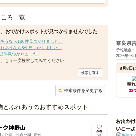
ところ一覧
で、おでかけスポットが見つかりませんでした
あうなら186件見つかりました。
奈良県
れあうなら8件見つかりました。
予報地点：
13件見つかりました。
2026年08
て、もう一度検索してみてください。
8月8日(
検索し直す
晴れ
検索条件を変更する
33
物とふれあうのおすすめスポット
お出か
ーク神野山
いこーよ
保存
/ 公園・総合公園, 観光
95