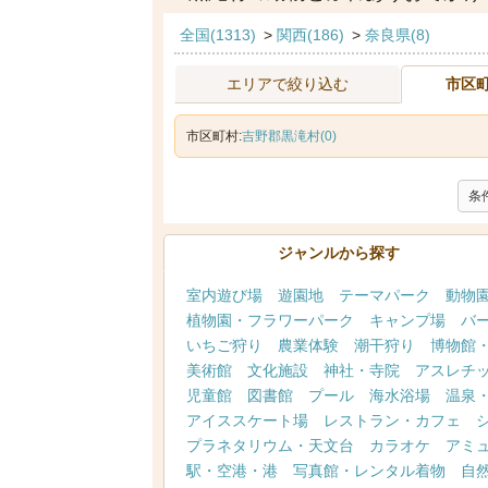
全国(1313)
>
関西(186)
>
奈良県(8)
エリアで絞り込む
市区
市区町村:
吉野郡黒滝村(0)
条
ジャンルから探す
室内遊び場
遊園地
テーマパーク
動物
植物園・フラワーパーク
キャンプ場
バ
いちご狩り
農業体験
潮干狩り
博物館
美術館
文化施設
神社・寺院
アスレチ
児童館
図書館
プール
海水浴場
温泉
アイススケート場
レストラン・カフェ
プラネタリウム・天文台
カラオケ
アミ
駅・空港・港
写真館・レンタル着物
自