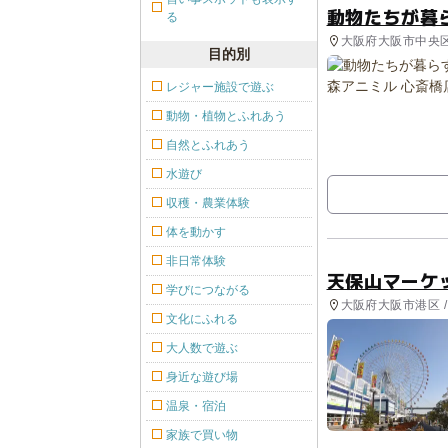
動物たちが暮
る
大阪府大阪市中央区
目的別
レジャー施設で遊ぶ
動物・植物とふれあう
自然とふれあう
水遊び
収穫・農業体験
体を動かす
非日常体験
天保山マーケ
学びにつながる
大阪府大阪市港区 /
文化にふれる
大人数で遊ぶ
身近な遊び場
温泉・宿泊
家族で買い物