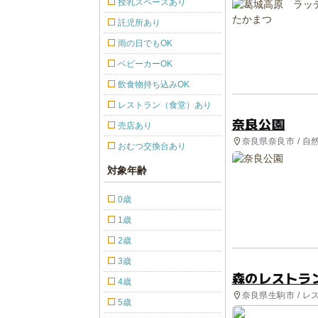
授乳スペースあり
託児所あり
雨の日でもOK
ベビーカーOK
飲食物持ち込みOK
レストラン（食堂）あり
奈良公園
売店あり
奈良県奈良市 / 自
おむつ交換台あり
対象年齢
0歳
1歳
2歳
3歳
森のレストラ
4歳
奈良県生駒市 / 
5歳