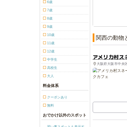
6歳
7歳
8歳
9歳
10歳
関西の動物
11歳
12歳
アメリカ村ス
中学生
大阪府大阪市中央区
高校生
大人
料金体系
クーポンあり
無料
おでかけ以外のスポット
習い事スポットも表示す