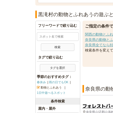
黒滝村の動物とふれあうの遊ぶ
フリーワードで絞り込む
ご指定の条件
関西の動物とふれ
奈良県の動物とふ
奈良県全てなら8
検索条件を変え
タグで絞り込む
タグを選択
季節のおすすめタグ：
春休み
雨の日でもOK
動物とふれあう
奈良県の動
1日中遊べるスポット
条件検索
フォレストパ
屋内・屋外
奈良県山辺郡山添村 