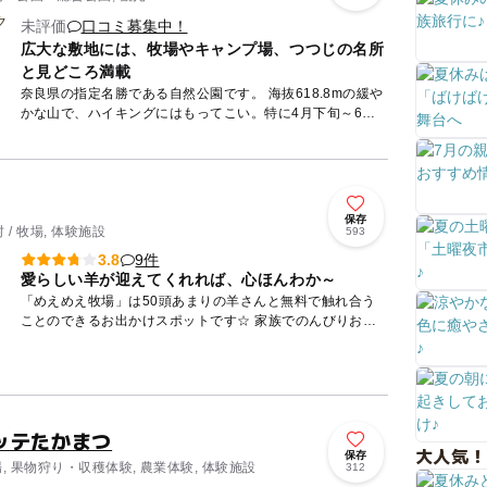
未評価
口コミ募集中！
広大な敷地には、牧場やキャンプ場、つつじの名所
と見どころ満載
奈良県の指定名勝である自然公園です。 海抜618.8mの緩や
かな山で、ハイキングにはもってこい。特に4月下旬～6月
下旬には山にツツジが咲き誇り見事な景観です。 公園内に
は...
保存
/ 牧場, 体験施設
593
9件
3.8
愛らしい羊が迎えてくれれば、心ほんわか～
「めえめえ牧場」は50頭あまりの羊さんと無料で触れ合う
ことのできるお出かけスポットです☆ 家族でのんびりお散
歩するのぴったりな場内は、お弁当の持込も可能です。 は
じめはち...
ッテたかまつ
大人気！
保存
場, 果物狩り・収穫体験, 農業体験, 体験施設
312