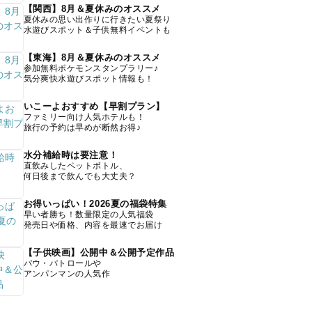
【関西】8月＆夏休みのオススメ
夏休みの思い出作りに行きたい夏祭り
水遊びスポット＆子供無料イベントも
【東海】8月＆夏休みのオススメ
参加無料ポケモンスタンプラリー♪
気分爽快水遊びスポット情報も！
いこーよおすすめ【早割プラン】
ファミリー向け人気ホテルも！
旅行の予約は早めが断然お得♪
水分補給時は要注意！
直飲みしたペットボトル、
何日後まで飲んでも大丈夫？
お得いっぱい！2026夏の福袋特集
早い者勝ち！数量限定の人気福袋
発売日や価格、内容を最速でお届け
【子供映画】公開中＆公開予定作品
パウ・パトロールや
アンパンマンの人気作