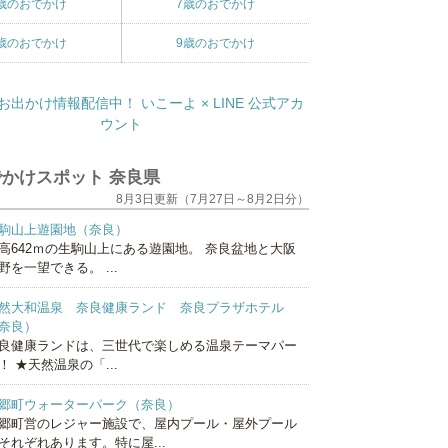
歳のおでかけ
7歳のおでかけ
歳のおでかけ
9歳のおでかけ
かけスポット 奈良県
8月3日更新（7月27日～8月2日分）
駒山上遊園地（奈良）
高642ｍの生駒山上にある遊園地。 奈良盆地と大阪
野を一望できる。 ...
然大和温泉 奈良健康ランド 奈良プラザホテル
奈良）
良健康ランドは、三世代で楽しめる温泉テーマパー
！ ★天然温泉の「...
郷町ウォーターパーク（奈良）
郷町営のレジャー施設で、屋内プール・屋外プール
それぞれあります。特に屋...