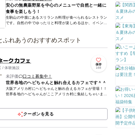
安心の無農薬野菜を中心のメニューで自然と一緒に
食事を楽しもう！
生駒山の中腹にあるスリランカ料理が食べられるレストラン
です。自然の中でゆったりと料理が楽しめるほか、イベント
やライブなどを楽しみながらの食事タイムも。店内は、「桜
エリア」と「...
とふれあうのおすすめスポット
ネークカフェ
保存
 / 体験施設
168
未評価
口コミ募集中！
世界各地のヘビちゃんと触れ合えるカフェです＾＾
大阪アメリカ村にヘビちゃんと触れ合えるカフェが登場！！
世界各地のヘビちゃんがここアメリカ村に集結しちゃいまし
た！ 是非一度見て触れてヘビの魅力を確かめてみて下さ
い！ ...
クーポンを見る