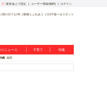
保存/あとで読む
ユーザー登録(無料)
ログイン
雨の日でもOK
動物とふれあう
1日中遊べるスポット
かけニュース
子育て
特集
沖縄
福岡