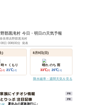
吉野郡黒滝村
今日・明日の天気予報
奈良県吉野郡黒滝村
月08日 00時00分
発表
土)
8月9日(日)
 時々 くもり
晴れ のち 雨
℃
21℃
33℃
20℃
[-2]
[-2]
[0]
[-1]
降水確率・週間天気を見る
け家族にイチオシ情報
とりっぷ 注目記事
夏休みの家族旅行に♪