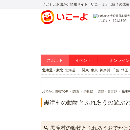
子どもとお出かけ情報サイト「いこーよ」は親子の成長
スポット
101,135件
スポット
イベント
オンライン
北海道・東北
北海道
関東
東京
神奈川
千葉
埼玉
おでかけ情報TOP
関西
奈良県
吉野・奥吉野
黒滝
黒滝村の動物とふれあうの遊ぶ
黒滝村の動物とふれあうおでかけ