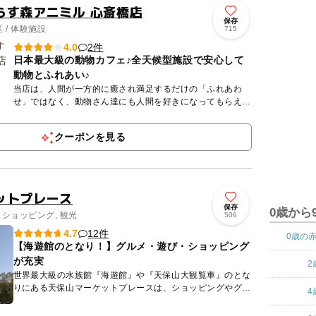
らす森アニミル 心斎橋店
保存
 / 体験施設
715
2件
4.0
日本最大級の動物カフェ♪全天候型施設で安心して
動物とふれあい♪
当店は、人間が一方的に癒され満足するだけの「ふれあわ
せ」ではなく、動物さん達にも人間を好きになってもらえる
ような「ふれあい」を目指しております♪ 一度、体験したら
きっと感じ...
クーポンを見る
ットプレース
保存
0歳から
 ショッピング, 観光
506
12件
4.7
0歳の
【海遊館のとなり！】グルメ・遊び・ショッピング
が充実
2
世界最大級の水族館『海遊館』や『天保山大観覧車』のとな
りにある天保山マーケットプレースは、ショッピングやグル
4
メはもちろん、『レゴランド・ディスカバリー・センター大
阪』や、ふれ...