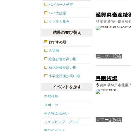
パパの一人子守
滋賀県畜産技
パパ大活躍
滋賀県蒲生郡日野町 
ママ友大集合
結果の並び替え
おすすめ順
人気順
ユーザー投稿
総合評価が高い順
幼児評価が高い順
小学生評価が高い順
弓削牧場
兵庫県神戸市北区 /
イベントを探す
自然体験
スポーツ
生き物ふれあい
いこーよ投稿
ショッピング・グルメ
撮影イベント