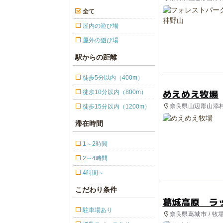
全て
屋内の遊び場
屋外の遊び場
駅からの距離
徒歩5分以内（400m）
めえめえ牧場
徒歩10分以内（800m）
奈良県山辺郡山添村 
徒歩15分以内（1200m）
滞在時間
1～2時間
2～4時間
4時間～
こだわり条件
葛城高原 ラ
駐車場あり
奈良県葛城市 / 牧