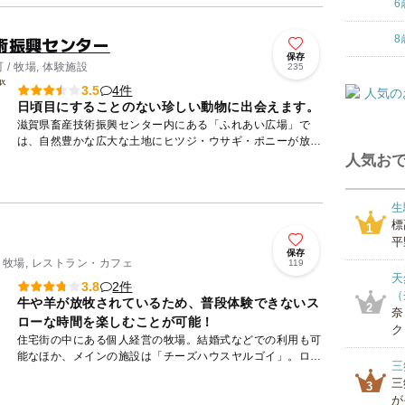
6
術振興センター
8
保存
/ 牧場, 体験施設
235
4件
3.5
日頃目にすることのない珍しい動物に出会えます。
滋賀県畜産技術振興センター内にある「ふれあい広場」で
は、自然豊かな広大な土地にヒツジ・ウサギ・ポニーが放し
飼いになっており、特別天然記念物のニホンカモシカなど、
人気おで
日頃目にするこ...
生
標
1
平
保存
 牧場, レストラン・カフェ
119
天
2件
3.8
（
牛や羊が放牧されているため、普段体験できないス
2
奈
ローな時間を楽しむことが可能！
ク
住宅街の中にある個人経営の牧場。結婚式などでの利用も可
能なほか、メインの施設は「チーズハウスヤルゴイ」。ログ
三
ハウス調の建物では、他ではなかなか味わえないホエーシチ
三
3
ューやカマン...
が