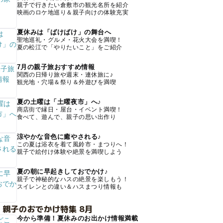
親子で行きたい倉敷市の観光名所を紹介
映画のロケ地巡り＆親子向けの体験充実
夏休みは「ばけばけ」の舞台へ
聖地巡礼・グルメ・花火大会を満喫！
夏の松江で「やりたいこと」をご紹介
7月の親子旅おすすめ情報
関西の日帰り旅や週末・連休旅に♪
観光地・穴場＆祭り＆外遊びを満喫
夏の土曜は「土曜夜市」へ♪
商店街で縁日・屋台・イベント満喫！
食べて、遊んで、親子の思い出作り
涼やかな音色に癒やされる♪
この夏は浴衣を着て風鈴市・まつりへ！
親子で絵付け体験や絶景を満喫しよう
夏の朝に早起きしておでかけ♪
親子で神秘的なハスの絶景を楽しもう！
スイレンとの違い＆ハスまつり情報も
 親子のおでかけ特集 8月
今から準備！夏休みのお出かけ情報満載