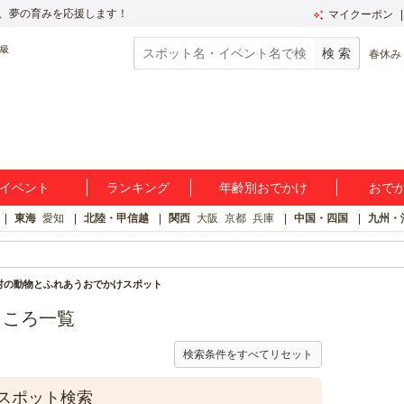
、夢の育みを応援します！
マイクーポン
春休み
イベント
ランキング
年齢別おでかけ
おで
東海
愛知
北陸・甲信越
関西
大阪
京都
兵庫
中国・四国
九州・
村の動物とふれあうおでかけスポット
ところ一覧
検索条件をすべてリセット
スポット検索