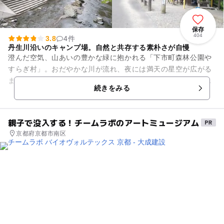
保存
404
3.8
4件
丹生川沿いのキャンプ場。自然と共存する素朴さが自慢
澄んだ空気、山あいの豊かな緑に抱かれる「下市町森林公園や
すらぎ村」。おだやかな川が流れ、夜には満天の星空が広がる
まさに自然の中のキャンプ場です。村内には、やすらぎ荘・マ
続きをみる
ッシュルームキャビンなどの...
親子で没入する！チームラボのアートミュージアム
京都府京都市南区