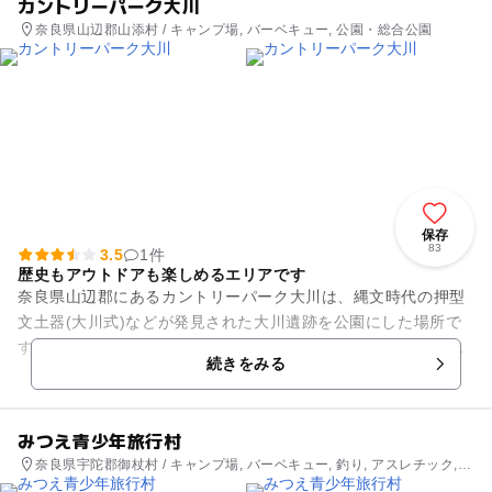
カントリーパーク大川
奈良県山辺郡山添村 / キャンプ場, バーベキュー, 公園・総合公園
保存
83
3.5
1件
歴史もアウトドアも楽しめるエリアです
奈良県山辺郡にあるカントリーパーク大川は、縄文時代の押型
文土器(大川式)などが発見された大川遺跡を公園にした場所で
す。管理棟内のパネル展示や公園内の竪穴式住居では縄文時代
続きをみる
の歴史や生活を学ぶことが...
みつえ青少年旅行村
奈良県宇陀郡御杖村 / キャンプ場, バーベキュー, 釣り, アスレチック,
ホテル・旅館