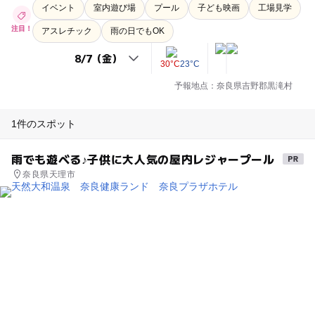
イベント
室内遊び場
プール
子ども映画
工場見学
注目！
アスレチック
雨の日でもOK
30°C
23°C
予報地点：奈良県吉野郡黒滝村
1件のスポット
雨でも遊べる♪子供に大人気の屋内レジャープール
奈良県天理市