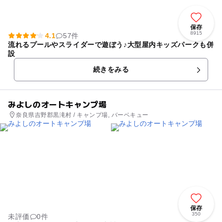
保存
8915
4.1
57件
流れるプールやスライダーで遊ぼう♪大型屋内キッズパークも併
設
続きをみる
みよしのオートキャンプ場
奈良県吉野郡黒滝村 / キャンプ場, バーベキュー
保存
350
未評価
0件