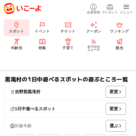
会員登録
プレゼント
メニュー
スポット
イベント
チケット
クーポン
ランキング
おでかけ
年齢別
特集
子育て
観光
ニュース
黒滝村の1日中遊べるスポットの遊ぶところ一覧
変更
吉野郡黒滝村
変更
1日中遊べるスポット
選ぶ
対象年齢