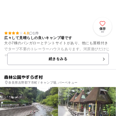
保存
40
4.0
1件
広々して見晴らしの良いキャンプ場です
大小7棟のバンガローとテントサイトがあり、他にも屋根付き
でタープ不要のトレーラーハウスもあります。河原遊びだけじ
ゃ物足りない、川の向こう岸に自由に渡って流れを体感してみ
続きをみる
たい方にはカヌースクールや...
森林公園やすらぎ村
奈良県吉野郡下市町 / キャンプ場, バーベキュー