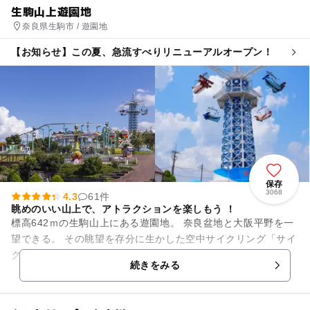
生駒山上遊園地
奈良県生駒市 / 遊園地
【お知らせ】この夏、急流すべりリニューアルオープン！
保存
3068
4.3
61件
眺めのいい山上で、アトラクションを楽しもう ！
標高642ｍの生駒山上にある遊園地。 奈良盆地と大阪平野を一
望できる。 その眺望を存分に生かした空中サイクリング「サイ
クルモノレール」は3歳から乗れるようになっており、他にも
続きをみる
キッズが楽し...