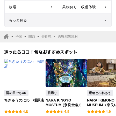
牧場
果物狩り・収穫体験
もっと見る
室内遊び場
遊園地
全国
関西
奈良県
吉野郡黒滝村
テーマパーク
動物園
迷ったらココ！旬なおすすめスポット
サファリパーク
植物園・フラワーパー
ク
キャンプ場
バーベキュー
釣り
自然景観
雨の日でもOK
日帰り
動物とふれあう
ちきゅうのにわ 橿原店
NARA KINGYO
NARA IKIMONO
いちご狩り
農業体験
MUSEUM (奈良金魚ミュ
MUSEUM（奈良
ージアム)
ミュージアム）
4.8
4.5
4.9