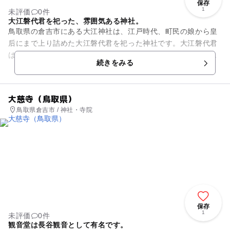
保存
1
未評価
0件
大江磐代君を祀った、雰囲気ある神社。
鳥取県の倉吉市にある大江神社は、江戸時代、町民の娘から皇
后にまで上り詰めた大江磐代君を祀った神社です。大江磐代君
は倉吉市に生まれ、若い時に父と共に京に上って公家の家に奉
続きをみる
公し、その美貌と才能を認め...
大慈寺（鳥取県）
鳥取県倉吉市 / 神社・寺院
保存
1
未評価
0件
観音堂は長谷観音として有名です。