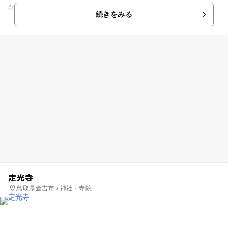
から寺名は「久米寺」と推定されています。現在は国の史跡に
続きをみる
指定され、歴史公園として...
定光寺
鳥取県倉吉市 / 神社・寺院