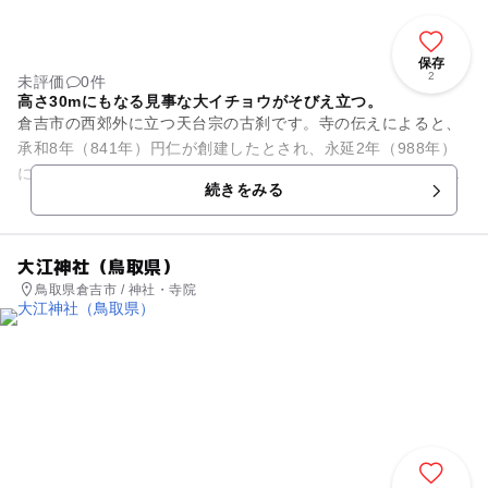
保存
2
未評価
0件
高さ30mにもなる見事な大イチョウがそびえ立つ。
倉吉市の西郊外に立つ天台宗の古刹です。寺の伝えによると、
承和8年（841年）円仁が創建したとされ、永延2年（988年）
に源信が再び盛んにしたと言われています。その後一時廃れて
続きをみる
なくなり、文祿2年（...
大江神社（鳥取県）
鳥取県倉吉市 / 神社・寺院