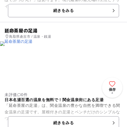
インで建築された2館はデッキでつなげています。「歴史民俗
続きをみる
資料館」には倉吉市周辺の遺...
延命茶屋の足湯
鳥取県倉吉市 / 温泉・銭湯
保存
4
未評価
0件
日本名湯百選の温泉を無料で！関金温泉街にある足湯
「延命茶屋の足湯」は、関金温泉の豊かな自然を満喫できる関
金温泉の足湯です。屋根付きの足湯とベンチだけのシンプルな
つくりですが、昔の旅人に思いをはせることができる癒しのス
続きをみる
ポットです。国民保養温泉地...