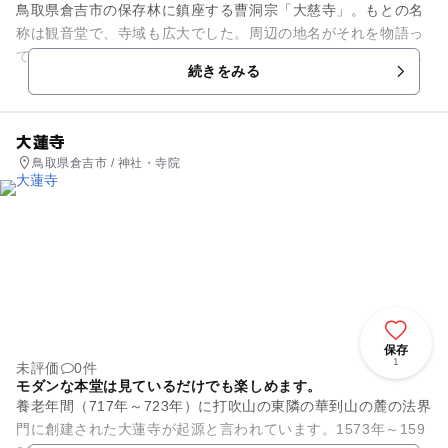
鳥取県倉吉市の保存林に鎮座する曹洞宗「大慈寺」。もとの名
称は観音堂で、寺域も広大でした。周辺の地名がそれを物語っ
ています。天智天皇時代に創建されたという説もありますが、
続きをみる
詳しくはわかっていません。...
大蓮寺
鳥取県倉吉市 / 神社・寺院
保存
1
未評価
0件
モダンな本堂は見ているだけでも楽しめます。
養老年間（717年～723年）に打吹山の東隣の華到山の麓の法界
門に創建された大蓮寺が起源と言われています。1573年～159