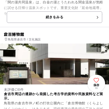
「関の湯共同温泉」は、白金の湯とうたわれる関金温泉が気軽
に試せる日帰り温泉スポットです。重要文化財「延命地蔵尊」
をおまつりする「大滝山地蔵院」の前に位置します。こぢんま
続きをみる
りとした施設ですが、源泉か...
倉吉博物館
鳥取県倉吉市 / 文化施設
保存
11
未評価
0件
倉吉市周辺の遺跡から発掘した考古学的資料や民族資料など展
示。
鳥取県の倉吉市仲ノ町の打吹公園内に「倉吉博物館（くらよし
はくぶつかん）」はあります。現代建築の最先端の工法とデザ