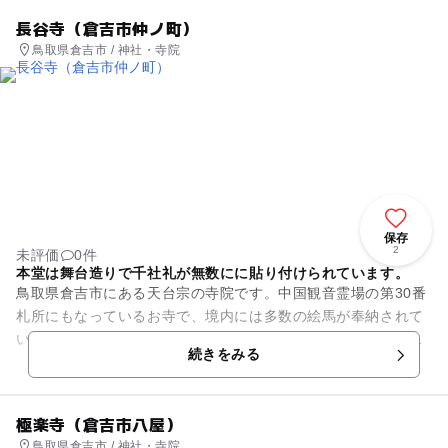
長谷寺（倉吉市仲ノ町）
鳥取県倉吉市 / 神社・寺院
保存
2
未評価
0件
本堂は舞台造りで千社礼が無数にに貼り付けられています。
鳥取県倉吉市にある天台宗の寺院です。中国観音霊場の第30番
札所にもなっているお寺で、境内には多数の絵馬が奉納されて
いることでも知られています。絵馬は室町時代から江戸時代の
続きをみる
貴重なもので、風俗画、武...
極楽寺（倉吉市八屋）
鳥取県倉吉市 / 神社・寺院