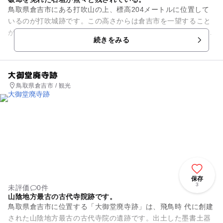
鳥取県倉吉市にある打吹山の上、標高204メートルに位置して
いるのが打吹城跡です。この高さからは倉吉市を一望すること
ができます。作られたのは14世紀中頃と言われています。現在
続きをみる
の鳥取県である伯耆の守...
大御堂廃寺跡
鳥取県倉吉市 / 観光
保存
3
未評価
0件
山陰地方最古の古代寺院跡です。
鳥取県倉吉市に位置する「大御堂廃寺跡」は、飛鳥時 代に創建
された山陰地方最古の古代寺院の遺跡です。出土した墨書土器