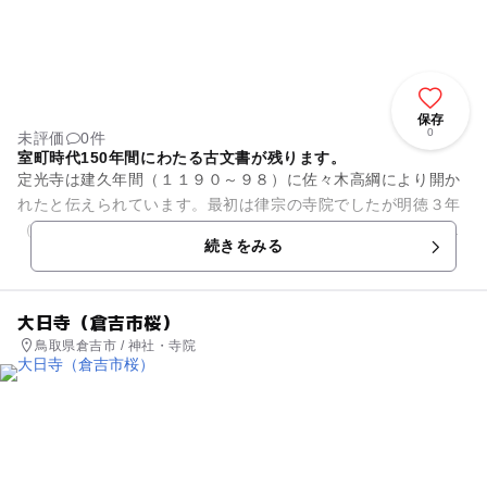
保存
0
未評価
0件
室町時代150年間にわたる古文書が残ります。
定光寺は建久年間（１１９０～９８）に佐々木高綱により開か
れたと伝えられています。最初は律宗の寺院でしたが明徳３年
（１３９２）南條貞宗（羽衣石城主）が貞宗の次男の機堂長応
続きをみる
禅師を招いて曹洞宗の寺院と...
大日寺（倉吉市桜）
鳥取県倉吉市 / 神社・寺院