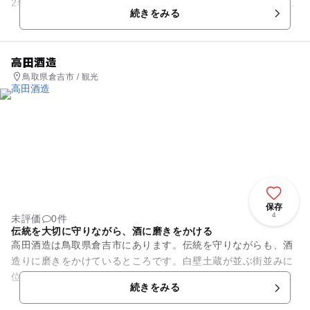
2年の間に、善蓮社然誉上人文翁が近郊にあった大連寺の3寺を
続きをみる
統合し、新た...
高田酒造
鳥取県倉吉市 / 観光
保存
4
未評価
0件
伝統を大切に守りながら、酒に磨きをかける
高田酒造は鳥取県倉吉市にあります。伝統を守りながらも、酒
造りに磨きをかけているところです。白壁土蔵が並ぶ街並みに
位置しています。この街並みは古い歴史を感じることができま
続きをみる
す。酒屋だけでなく醤油屋な...