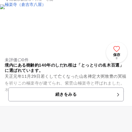
保存
8
未評価
0件
境内にある樹齢約140年のしだれ桜は「とっとりの名木百選」
に選ばれています。
天正元年11月29日若くして亡くなった山名禅定大弼致豊の冥福
を祈りこの極楽寺が建てられ、紫雲山極楽寺と呼ばれました。
本尊の阿弥陀如来を安置する当山の由来について考えを巡らせ
続きをみる
た時、山名氏家系による...