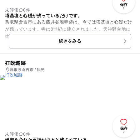
保存
1
未評価
0件
塔基壇と心礎が残っているだけです。
鳥取県倉吉市にある藤井谷廃寺跡は、今では塔基壇と心礎だけ
が残っています。寺は8世紀に建立されました。天神野台地に
建てられたと言われています。記録によると、江戸時代であっ
続きをみる
た1734年には礎石建物な...
打吹城跡
鳥取県倉吉市 / 観光
保存
2
未評価
0件
破却を免れた石垣が点々と残されている。