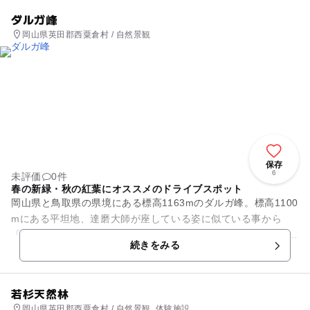
ダルガ峰
岡山県英田郡西粟倉村 / 自然景観
保存
6
未評価
0件
春の新緑・秋の紅葉にオススメのドライブスポット
岡山県と鳥取県の県境にある標高1163mのダルガ峰。標高1100
mにある平坦地、達磨大師が座している姿に似ている事から
「達磨が峰」と呼ぶようになったそうです。総延長12.6kmにお
続きをみる
よぶ林道ダルガ...
若杉天然林
岡山県英田郡西粟倉村 / 自然景観, 体験施設