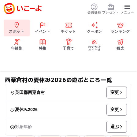
会員登録
プレゼント
メニュー
スポット
イベント
チケット
クーポン
ランキング
おでかけ
年齢別
特集
子育て
観光
ニュース
西粟倉村の夏休み2026の遊ぶところ一覧
変更
英田郡西粟倉村
変更
夏休み2026
選ぶ
対象年齢