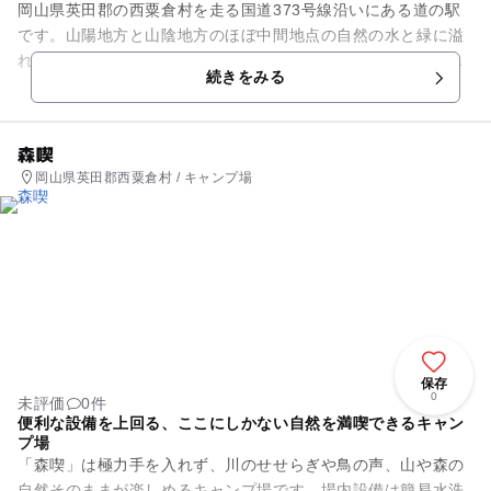
岡山県英田郡の西粟倉村を走る国道373号線沿いにある道の駅
です。山陽地方と山陰地方のほぼ中間地点の自然の水と緑に溢
れるところに位置し、中国地方屈指のラジウム含有量を誇る
続きをみる
「あわくら温泉」に近接して...
森喫
岡山県英田郡西粟倉村 / キャンプ場
保存
0
未評価
0件
便利な設備を上回る、ここにしかない自然を満喫できるキャン
プ場
「森喫」は極力手を入れず、川のせせらぎや鳥の声、山や森の
自然そのままが楽しめるキャンプ場です。場内設備は簡易水洗