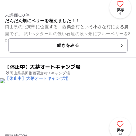
保存
6
未評価
0件
だんだん畑にベリーを植えました！！
岡山県の北東部に位置する、西粟倉村という小さな村にある農
園です。 約1ヘクタールの低い石垣の段々畑にブルーベリーを8
00本植栽しています。ブルーベリーの他にもいろんなベリーを
続きをみる
栽培しており、なか...
【休止中】大茅オートキャンプ場
岡山県英田郡西粟倉村 / キャンプ場
保存
12
未評価
0件