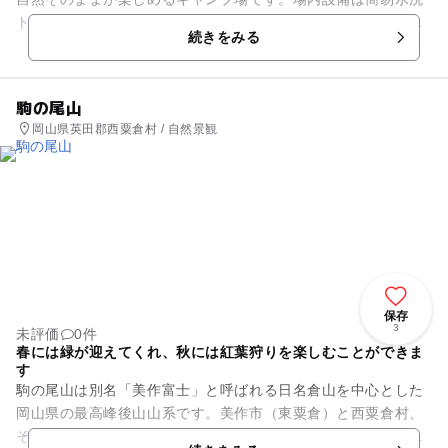
トイレと屋根付きの手洗い場を設置。レンタル品に野外シアタ
続きをみる
ーがあるので、非日常空間で...
駒の尾山
岡山県英田郡西粟倉村 / 自然景観
保存
3
未評価
0件
春には緑が迎えてくれ、秋には紅葉狩りを楽しむことができま
す
駒の尾山は別名「美作富士」と呼ばれる日名倉山を中心とした
岡山県の最高峰後山山系です。美作市（東粟倉）と西粟倉村、
そして兵庫県の千種町に隣接した県境の山で、後山連山の西に