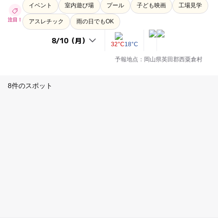
イベント
室内遊び場
プール
子ども映画
工場見学
注目！
アスレチック
雨の日でもOK
32°C
18°C
予報地点：岡山県英田郡西粟倉村
8件のスポット