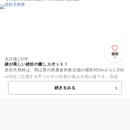
保存
11
未評価
0件
緑が美しい絶好の癒しスポット！
若杉天然林は、岡山県の西粟倉村東北端の標高950mから1,200
m付近に位置する手つかずの自然が残る天然の森です。別名
「若杉原生林」とも呼ばれていますが、83haの面積に、ブナ、
続きをみる
カエデ、ミズナラ...