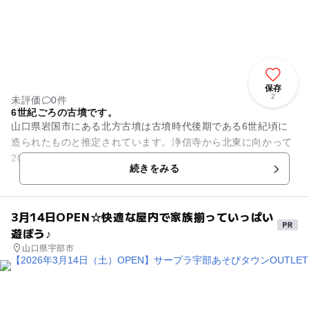
保存
2
未評価
0件
6世紀ごろの古墳です。
山口県岩国市にある北方古墳は古墳時代後期である6世紀頃に
造られたものと推定されています。浄信寺から北東に向かって
200メートル進んだ先にあります。目印は新幹線の高架下で、
続きをみる
そこには案内表示が出てい...
3月14日OPEN☆快適な屋内で家族揃っていっぱい
遊ぼう♪
山口県宇部市