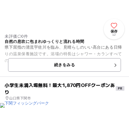
保存
12
未評価
0件
自然の息吹に包まれゆっくりと流れる時間
県下屈指の清流宇佐川を臨み、見晴らしのいい高台にある日帰
りの温泉保養施設です。浴場の特長はシャワー・カランすべて
のお湯が温泉なことと、100％加温かけ流しで使用していま
続きをみる
す。泉質はラドン温泉と呼ば...
小学生未満入場無料！最大1,870円OFFクーポンあ
り
山口県下関市