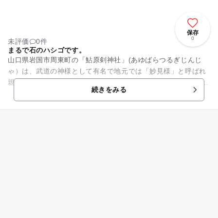
保存
0
未評価
0件
まるで石のハシゴです。
山口県岩国市周東町の「鮎原剣神社」(あゆばらつるぎじんじ
ゃ）は、武道の神様として有名で地元では「妙見様」と呼ばれ
親しまれています。今から約1200年前に創建されました。鮎原
続きをみる
剣神社の参道橋は山口県...