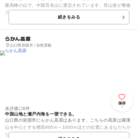
最高峰の山で、中国百名山に選定されています。登山道が整備
され、登山口が数か所あるので、レベルに合わせて登山するこ
続きをみる
とができます。寂地峡...
らかん高原
山口県岩国市 / 自然景観
保存
7
未評価
0件
中国山地と瀬戸内海を一望できる。
山口県の岩国市にらかん高原はあります。こちらの高原は羅漢
山を中心とする標高800ｍ～1000ｍほどの位置にあるなだらか
な高原のことです。夏でも涼しいため西の軽井沢とよばれてい