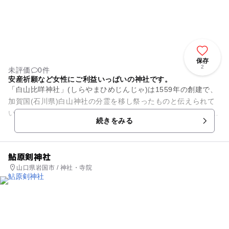
保存
2
未評価
0件
安産祈願など女性にご利益いっぱいの神社です。
「白山比咩神社」(しらやまひめじんじゃ)は1559年の創建で、
加賀国(石川県)白山神社の分霊を移し祭ったものと伝えられて
います。現在の建物は、拝殿を除き、1898年(明治31年)に完成
続きをみる
したもので...
鮎原剣神社
山口県岩国市 / 神社・寺院