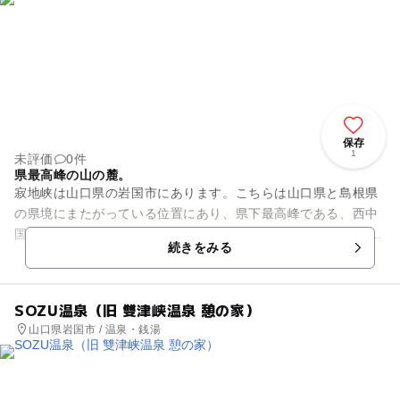
保存
1
未評価
0件
県最高峰の山の麓。
寂地峡は山口県の岩国市にあります。こちらは山口県と島根県
の県境にまたがっている位置にあり、県下最高峰である、西中
国山地国定公園の西の雄の寂地山（標高1337メートル）に源を
続きをみる
発する宇佐川上流の犬戻...
SOZU温泉（旧 雙津峡温泉 憩の家）
山口県岩国市 / 温泉・銭湯