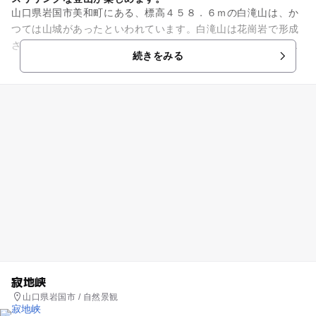
山口県岩国市美和町にある、標高４５８．６ｍの白滝山は、か
つては山城があったといわれています。白滝山は花崗岩で形成
されが岩峰です。アザラシ岩、入道岩、など名付けれらた岩塊
続きをみる
などが多く見られ、標高はあ...
寂地峡
山口県岩国市 / 自然景観