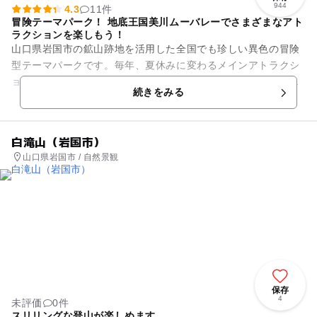
944
4.3
11件
冒険テーマパーク！ 地底王国美川ムーバレーでさまざまなアト
ラクションを楽しもう！
山口県岩国市の鉱山跡地を活用した全国でも珍しい異色の冒険
型テーマパークです。毎年、夏休みに変わるメインアトラクシ
ョンをはじめ、季節ごとに開催されるイベントなどお子様から
続きをみる
大人の方まで通年楽しめます...
白滝山（岩国市）
山口県岩国市 / 自然景観
保存
4
未評価
0件
スリリングな登山が楽しめます。