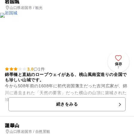
岩国城
山口県岩国市 / 観光
保存
7
3.0
1件
錦帯橋と直結のロープウェイがある、桃山風南蛮造りの全国で
も珍しい山城です。
今から508年前の1608年に初代岩国藩主だった吉河広家が、錦
川に過去まれた「天然の要害」だった横山の山頂に築城された
城です。 しかし、それから7年後の1615年、その年の4月に発
続きをみる
生した大坂...
蓮華山
山口県岩国市 / 自然景観