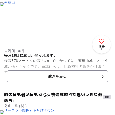
保存
2
未評価
0件
毎月18日に縁日が開かれます。
標高576メートルの高さの山で、かつては「蓮華山城」という
城があったそうです。蓮華山へは、比叡神社の鳥居が目印にし
て神社に向かって歩いていく「市が迫」、谷津上公会堂よりも
続きをみる
さらに数キロまっすぐ進ん...
雨の日も暑い日も安心☆快適な屋内で思いっきり遊
ぼう♪
山口県下関市