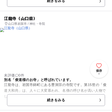
続きをみる
るそうです。らかん高...
江龍寺（山口県）
山口県岩国市 / 神社・寺院
保存
4
未評価
0件
別名「俊道様のお寺」と呼ばれています。
江龍寺は、岩国市錦町にある曹洞宗の寺院です。第15世の「俊
道大和尚」は、人々に大変慕われ、名僧の呼び名が高い人物で
した。しかし晩年、下肢痛や腰痛、すその病気に苦しみまし
続きをみる
た。明治15年10月12日...