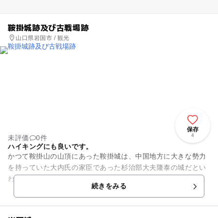
鞍掛城跡及び古戦場跡
山口県岩国市 / 観光
保存
4
未評価
0件
ハイキングにも良いです。
かつて鞍掛山の山頂にあった鞍掛城は、中国地方に大きな勢力
を持っていた大内氏の家臣であった杉治部大夫隆泰の城だとい
われています。毛利元就の侵攻により落城し、この時の戦いを
続きをみる
鞍掛合戦と言います。現在は...