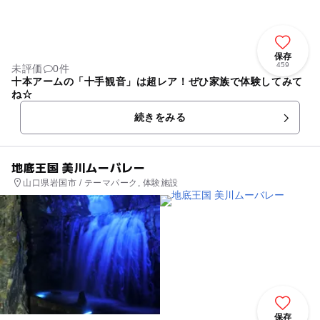
保存
459
未評価
0件
十本アームの「十手観音」は超レア！ぜひ家族で体験してみて
ね☆
続きをみる
地底王国 美川ムーバレー
山口県岩国市 / テーマパーク, 体験施設
保存