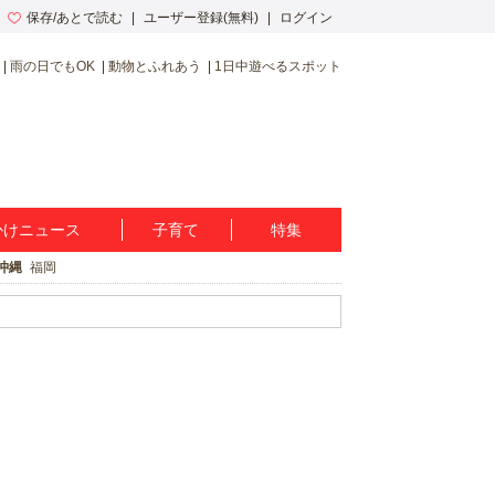
保存/あとで読む
ユーザー登録(無料)
ログイン
雨の日でもOK
動物とふれあう
1日中遊べるスポット
かけニュース
子育て
特集
沖縄
福岡