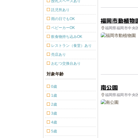
授乳スペースあり
託児所あり
福岡市動植物
雨の日でもOK
ベビーカーOK
福岡県福岡市中央区
飲食物持ち込みOK
レストラン（食堂）あり
売店あり
おむつ交換台あり
対象年齢
南公園
0歳
福岡県福岡市中央区 
1歳
2歳
3歳
4歳
5歳