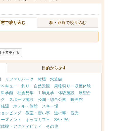
町村で絞り込む
駅・路線で絞り込む
件を変更する
目的から探す
園
サファリパーク
牧場
水族館
ーベキュー
釣り
自然景観
果物狩り・収穫体験
・科学館
社会見学
工場見学
体験施設
展望台
ック
スポーツ施設
公園・総合公園
映画館
・銭湯
ホテル・旅館
スキー場
ショッピング
教室・習い事
道の駅
観光
ューズメント
キッズカフェ
SA・PA
然体験・アクティビティ
その他