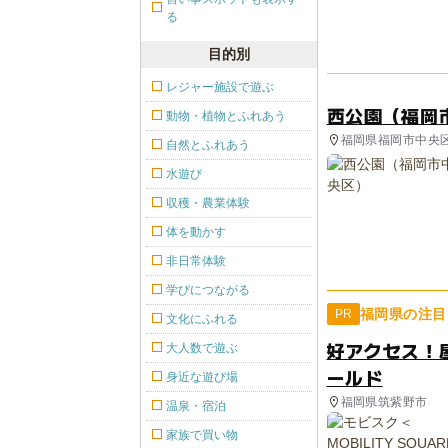
る
目的別
レジャー施設で遊ぶ
西公園（福岡
動物・植物とふれあう
福岡県福岡市中央区
自然とふれあう
水遊び
収穫・農業体験
体を動かす
非日常体験
学びにつながる
福岡県の注目
PR
文化にふれる
好アクセス！
大人数で遊ぶ
ールド
身近な遊び場
福岡県筑紫野市
温泉・宿泊
家族で買い物