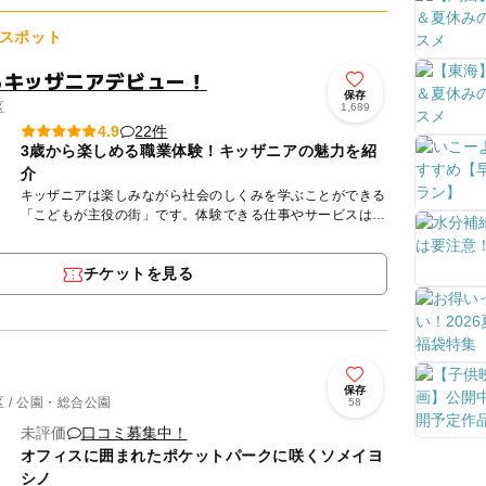
山、北に海の中...
スポット
らキッザニアデビュー！
保存
区
1,689
22件
4.9
3歳から楽しめる職業体験！キッザニアの魅力を紹
介
キッザニアは楽しみながら社会のしくみを学ぶことができる
「こどもが主役の街」です。体験できる仕事やサービスは約
70種類！本格的な設備や道具を使って、こども達は大人の
ようにいろい...
チケットを見る
保存
 / 公園・総合公園
58
未評価
口コミ募集中！
オフィスに囲まれたポケットパークに咲くソメイヨ
シノ