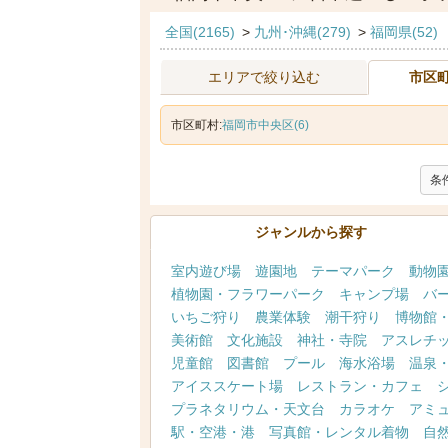
全国(2165)
>
九州･沖縄(279)
>
福岡県(52)
エリアで絞り込む
市区
市区町村:
福岡市中央区(6)
条
ジャンルから探す
室内遊び場
遊園地
テーマパーク
動物
植物園・フラワーパーク
キャンプ場
バ
いちご狩り
農業体験
潮干狩り
博物館
美術館
文化施設
神社・寺院
アスレチ
児童館
図書館
プール
海水浴場
温泉
アイススケート場
レストラン・カフェ
プラネタリウム・天文台
カラオケ
アミ
駅・空港・港
写真館・レンタル着物
自