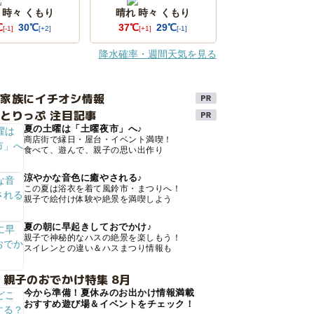
 時々 くもり
晴れ 時々 くもり
℃
30℃
37℃
29℃
[-1]
[+2]
[+1]
[-1]
降水確率・週間天気を見る
け家族にイチオシ情報
とりっぷ 注目記事
夏の土曜は「土曜夜市」へ♪
商店街で縁日・屋台・イベント満喫！
食べて、遊んで、親子の思い出作り
涼やかな音色に癒やされる♪
この夏は浴衣を着て風鈴市・まつりへ！
親子で絵付け体験や絶景を満喫しよう
夏の朝に早起きしておでかけ♪
親子で神秘的なハスの絶景を楽しもう！
スイレンとの違い＆ハスまつり情報も
 親子のおでかけ特集 8月
今から準備！夏休みのお出かけ情報満載
おすすめ遊び場＆イベントをチェック！