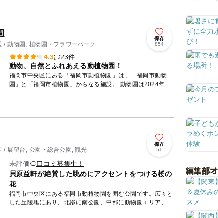
園
保存
 / 動物園, 植物園・フラワーパーク
854
23件
4.3
動物、自然とふれあえる動植物園！
福岡市中央区にある「福岡市動植物園」は、「福岡市動物
園」と「福岡市植物園」からなる施設。 動物園は2024年時
点で98種450点飼育しており、2009年より老朽化した施...
保存
/ 展望台, 公園・総合公園, 観光
51
未評価
口コミ募集中！
編集部
貝原益軒が絶賛した眺めにアクセントをつける桜の
花
福岡市中央区にある福岡市動植物園を囲む公園です。広々と
した丘陵地にあり、北部に南公園、中部に動物園エリア、南
部に植物園エリアがあります。西展望台からは、東に宝満