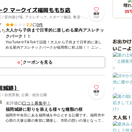
晴れ
ーク マークイズ福岡ももち店
35
保存
/ 室内遊び場, アスレチック, スポーツ施設, 教室・習
214
3件
2.2
大人から子供まで日常的に楽しめる屋内アスレチッ
クパーク！！
お出か
YouTubeやTikTokで話題！大人から子供まで日常的に楽し
いこーよ
める屋内アスレチックパークが福岡県に初上陸！！ ニンジ
ャ☆パークは、すべての世代が一緒に遊べる、遊びながら
体...
クーポンを見る
岡城跡）
保存
/ 自然景観, 公園・総合公園
72
未評価
口コミ募集中！
福岡城跡に彩りを添える様々な種類の桜
福岡市中央区にある福岡城を中心とする公園です。福岡市中
大人気！
心部の大濠公園の東部に隣接し、市民の憩いの場となってい
ます。周辺を歴史公園とする「舞鶴城址将来構想」に基づく
整備計画が立...