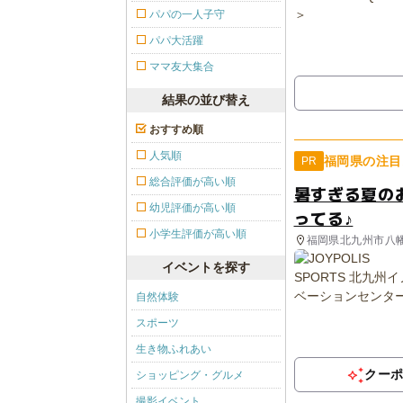
パパの一人子守
パパ大活躍
ママ友大集合
結果の並び替え
おすすめ順
人気順
福岡県の注目
PR
総合評価が高い順
暑すぎる夏の
幼児評価が高い順
ってる♪
小学生評価が高い順
福岡県北九州市八
イベントを探す
自然体験
スポーツ
生き物ふれあい
クー
ショッピング・グルメ
撮影イベント