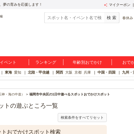
、夢の育みを応援します！
マイクーポン
春休み
イベント
ランキング
年齢別おでかけ
おで
東海
愛知
北陸・甲信越
関西
大阪
京都
兵庫
中国・四国
九州・
天神・海の中道）
福岡市中央区の1日中遊べるスポットおでかけスポット
ットの遊ぶところ一覧
検索条件をすべてリセット
ットおでかけスポット検索