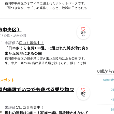
福岡市中央区のオフィスに囲まれたポケットパークです。
「餅つき大会」や「しめ縄作り」など、地域の子どもたちの
健全な育成のためのイベントが開催されています。 園内に
は、...
市中央区）
保存
 / 公園・総合公園
85
未評価
口コミ募集中！
「日本さくら名所100選」に選ばれた博多湾に突き
出た丘陵地にある公園
福岡市中央区の博多湾に突き出た丘陵地にある公園です。
東、中央、西の3か所に展望広場が設けられ、眼下には博多
湾や能古島、志賀島などの眺望が広がります。山頂付近にあ
0歳から
る光雲神社が社...
スポット
0歳の
屋内施設でいつでも遊べる乗り物ワ
2
保存
60
4
未評価
口コミ募集中！
6
憧れの運転は1歳～！家族一緒に普段味わえないド