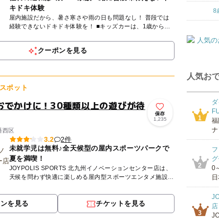
キドキ体験
8
屋内施設だから、暑さ寒さや雨の日も問題なし！ 普段では
経験できないドキドキ体験を！ ■キッズカーは、1歳から乗
車可能。 ラジコン操作ができるので、安心して楽しめま
す。 ...
クーポンを見る
人気おで
スポット
ダ
おでかけに！30種類以上の遊びが待
F
保存
1
1,235
福
ナ
幡西区
2件
3.2
未就学児は無料♪全天候型の屋内スポーツパークで
フ
夏を満喫！
グ
2
0
JOYPOLIS SPORTS 北九州イノベーションセンター店は、
天候を問わず快適に楽しめる屋内型スポーツエンタメ施設で
日
す！ ＼8/30(日) 豪華景品が当たる夏の大抽...
J
ポンを見る
チケットを見る
店
3
J