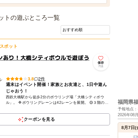
ットの遊ぶところ一覧
スポット
ンあり！大橋シティボウルで遊ぼう
保存
711
2件
3.8
週末はイベント開催！家族とお友達と、1日中遊ん
じゃおう！
西鉄大橋駅から徒歩2分のボウリング場「大橋シティボウ
福岡県
ル」。 🔷ボウリングレーンは42レーンを展開。 🟡３階のア
ミューズコーナーは、クレーンゲーム・ガシャポンもありま
予報地点：
す...
2026年08
クーポンを見る
8月7日(