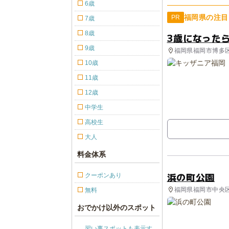
6歳
福岡県の注目
PR
7歳
8歳
3歳になった
9歳
福岡県福岡市博多
10歳
11歳
12歳
中学生
高校生
大人
料金体系
浜の町公園
クーポンあり
福岡県福岡市中央区
無料
おでかけ以外のスポット
習い事スポットも表示す