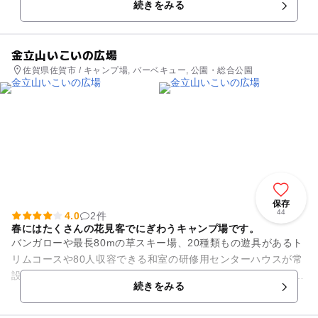
続きをみる
まごとや電車のおも...
金立山いこいの広場
佐賀県佐賀市 / キャンプ場, バーベキュー, 公園・総合公園
保存
44
4.0
2件
春にはたくさんの花見客でにぎわうキャンプ場です。
バンガローや最長80mの草スキー場、20種類もの遊具があるト
リムコースや80人収容できる和室の研修用センターハウスが常
設されたキャンプ場です。春になると我先にと咲き誇る5000本
続きをみる
もの桜の木が、キ...