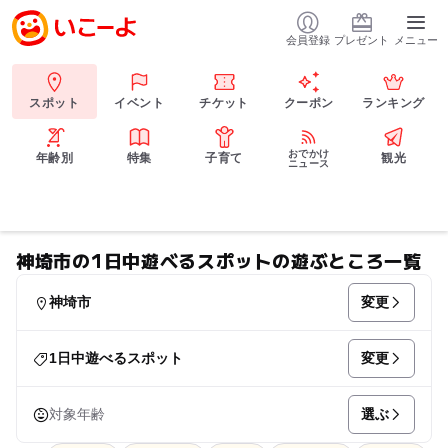
会員登録
プレゼント
メニュー
スポット
イベント
チケット
クーポン
ランキング
おでかけ
年齢別
特集
子育て
観光
ニュース
神埼市の1日中遊べるスポットの遊ぶところ一覧
変更
神埼市
変更
1日中遊べるスポット
選ぶ
対象年齢