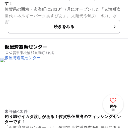
す！
佐賀県の西端・玄海町に2013年7月にオープンした「玄海町次
世代エネルギーパークあすぴあ」。太陽光や風力、水力、水
素、バイオマスなどの地球にやさしい次世代エネルギーを紹介
続きをみる
する施設です。様々な展示...
仮屋湾遊漁センター
佐賀県東松浦郡玄海町 / 釣り
保存
58
未評価
0件
釣り堀やイカダ渡しがある！佐賀県仮屋湾のフィッシングセン
ターです！
「仮屋湾遊漁センター」は、佐賀県東松浦郡玄海町牟形にある