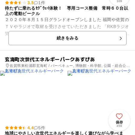
109
3.5
1件
待たずに乗れるｾｸﾞｳｪｲ体験！ 専用コース整備 常時６０台以
上の電動ビークル
２０２０年８月１５日グランドオープンしました 福岡や佐賀の
ＴＶやラジオで取材を受けさせていただきました 「RKBラジオ
笑売繁盛！ウメ子食堂」、えびすＦＭ、ＮＢＣ佐賀 今日感ＴＶ
続きをみる
で生中継１２...
玄海町次世代エネルギーパークあすぴあ
佐賀県東松浦郡玄海町 / バーベキュー, 博物館・科学館, 公園・総合公
園, 観光
保存
459
4.4
5件
地球にやさしい次世代エネルギーを楽しく遊びながら学べま