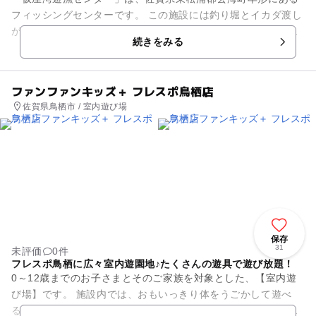
フィッシングセンターです。 この施設には釣り堀とイカダ渡し
があります。釣り堀は、玄海国定公園の自然環境を存分に生か
続きをみる
した「海の釣堀」と...
ファンファンキッズ＋ フレスポ鳥栖店
佐賀県鳥栖市 / 室内遊び場
保存
31
未評価
0件
フレスポ鳥栖に広々室内遊園地♪たくさんの遊具で遊び放題！
0～12歳までのお子さまとそのご家族を対象とした、【室内遊
び場】です。 施設内では、おもいっきり体をうごかして遊べ
る、ふわふわ遊具をはじめ、おもわず熱中して楽しめる、おま