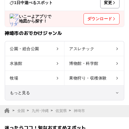
変更
1日中遊べるスポット
いこーよアプリで
ダウンロード
地図から探す！
神埼市のおでかけジャンル
公園・総合公園
アスレチック
水族館
博物館・科学館
牧場
果物狩り・収穫体験
もっと見る
室内遊び場
遊園地
全国
九州･沖縄
佐賀県
神埼市
テーマパーク
動物園
迷ったらココ！旬なおすすめスポット