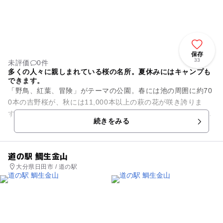
保存
33
未評価
0件
多くの人々に親しまれている桜の名所。夏休みにはキャンプも
できます。
「野鳥、紅葉、冒険」がテーマの公園。春には池の周囲に約70
0本の吉野桜が、秋には11,000本以上の萩の花が咲き誇りま
す。また、レストハウス(1泊大人840円等有料)が完備されてい
続きをみる
るほか、夏休み...
道の駅 鯛生金山
大分県日田市 / 道の駅