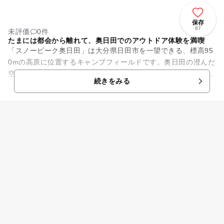
保存
87
未評価
0件
たまには都会から離れて、奥日田でのアウトドア体験を満喫
「スノーピーク奥日田」は大分県日田市を一望できる、標高95
0mの高原に位置するキャンプフィールドです。奥日田の澄んだ
空気と、満天の星空を味わえる絶好のロケーションです。 フリ
続きをみる
ーサイト・電源...