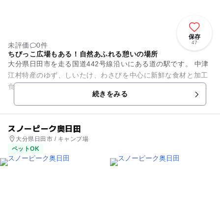
保存
47
未評価
0件
ちびっこ広場もある！自然あふれる憩いの場所
大分県日田市を走る国道442号線沿いにある道の駅です。 中津
江村特産のゆず、しいたけ、わさびを中心に新鮮な食材と加工
食品が並びます。ゆず胡椒やドレッシング、お茶などの特産品
続きをみる
を活かした商品が豊富...
スノーピーク奥日田
大分県日田市 / キャンプ場
ペットOK