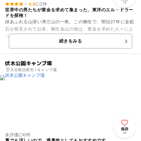
75
4.0
2件
世界中の男たちが黄金を求めて集まった、東洋のエル・ドラー
ドを探検！
緑あふれる山深い津江山の一角。この鯛生で、明治27年に金鉱
石が発見されて以来、鯛生金山の地は、黄金を求めた人々によ
ってさまざまな歴史が刻まれてきました。閉山後は「地底博物
続きをみる
館鯛生金山」として蘇りま...
伏木公園キャンプ場
大分県日田市 / キャンプ場
保存
36
未評価
0件
夏でも涼しいので、避暑地としてもおすすめです。