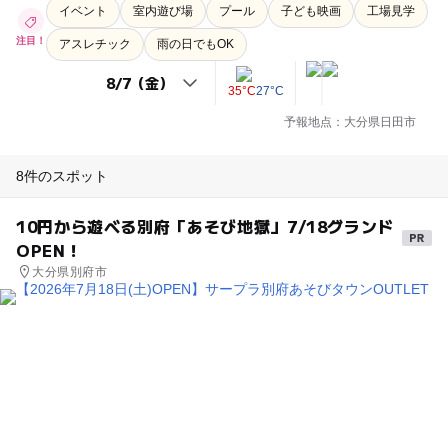
イベント
室内遊び場
プール
子ども映画
工場見学
注目！
アスレチック
雨の日でもOK
35°C
27°C
予報地点：大分県日田市
8件のスポット
10円から遊べる別府「あそび地獄」7/18グランド
OPEN！
大分県別府市