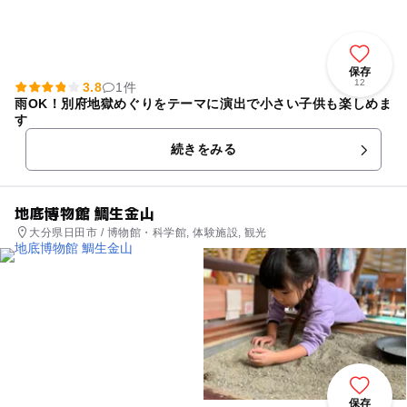
保存
12
3.8
1件
雨OK！別府地獄めぐりをテーマに演出で小さい子供も楽しめま
す
続きをみる
地底博物館 鯛生金山
大分県日田市 / 博物館・科学館, 体験施設, 観光
保存