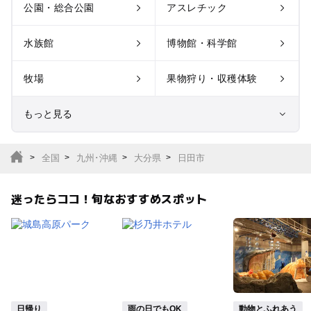
公園・総合公園
アスレチック
水族館
博物館・科学館
牧場
果物狩り・収穫体験
もっと見る
室内遊び場
遊園地
全国
九州･沖縄
大分県
日田市
テーマパーク
動物園
迷ったらココ！旬なおすすめスポット
サファリパーク
植物園・フラワーパー
ク
キャンプ場
バーベキュー
釣り
自然景観
日帰り
雨の日でもOK
動物とふれあう