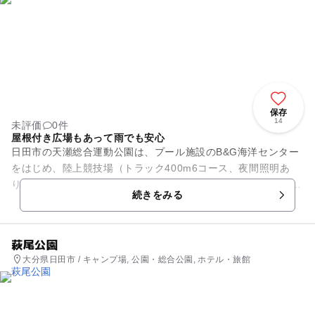
保存
14
未評価
0件
屋根付き広場もあって雨でも安心
日田市の天瀬総合運動公園は、プール施設のB&G海洋センター
をはじめ、陸上競技場（トラック400m6コース、夜間照明あ
り、収容人員2000、スタンド、サッカー、ラグビー場兼用、ジ
続きをみる
ョギング走路)、健...
萩尾公園
大分県日田市 / キャンプ場, 公園・総合公園, ホテル・旅館