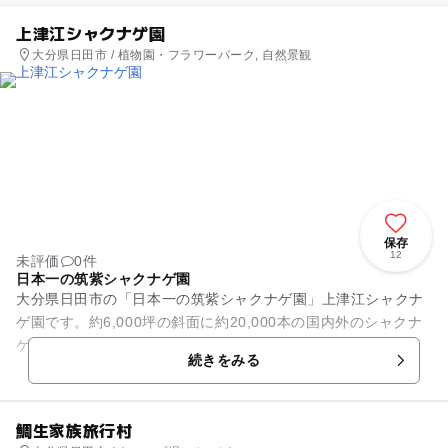
上津江シャクナゲ園
大分県日田市 / 植物園・フラワーパーク, 自然景観
保存
12
未評価
0件
日本一の筑紫シャクナゲ園
大分県日田市の「日本一の筑紫シャクナゲ園」上津江シャクナ
ゲ園です。約6,000坪の斜面に約20,000本の国内外のシャクナ
ゲ、ツツジ3,000本が咲きほころびます。上手な育て方を教え
続きをみる
てくれ、販売...
鯛生家族旅行村