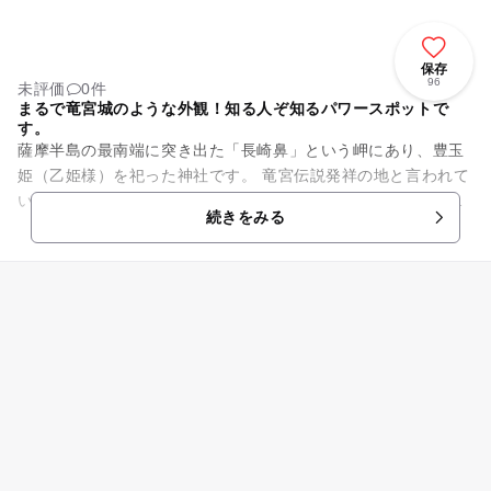
保存
96
未評価
0件
まるで竜宮城のような外観！知る人ぞ知るパワースポットで
す。
薩摩半島の最南端に突き出た「長崎鼻」という岬にあり、豊玉
姫（乙姫様）を祀った神社です。 竜宮伝説発祥の地と言われて
いるだけあって、ココに一歩足を踏み入れると浦島太郎になっ
続きをみる
たような気分になれます...