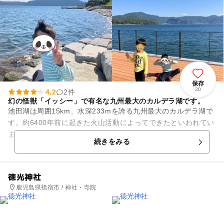
保存
30
4.2
2件
幻の怪獣「イッシー」で有名な九州最大のカルデラ湖です。
池田湖は周囲15km、水深233mを誇る九州最大のカルデラ湖で
す。約6400年前に起きた火山活動によってできたといわれてい
ます。また、幻の怪獣「イッシー」や大きなうなぎがいる湖と
続きをみる
しても有名です。...
徳光神社
鹿児島県指宿市 / 神社・寺院