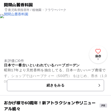
開聞山麓香料園
鹿児島県指宿市 / 植物園・フラワーパーク
保存
9
未評価
0件
日本で一番古いといわれているハーブガーデン
昭和17年より天然香料を抽出してる、日本一古いハーブ農場で
す。ショップではハーブティー（500円） をはじめ、香水（1,0
00円から）、匂い袋（500円から）、石鹸（500円）、エッセ
続きをみる
ンシャルオ...
おかげ様で60周年！新アトラクションやリニュー
アル続々