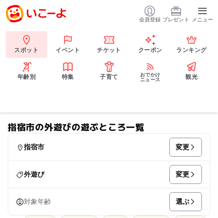
会員登録
プレゼント
メニュー
スポット
イベント
チケット
クーポン
ランキング
おでかけ
年齢別
特集
子育て
観光
ニュース
指宿市の外遊びの遊ぶところ一覧
変更
指宿市
変更
外遊び
選ぶ
対象年齢