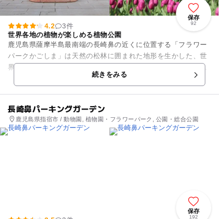
保存
92
4.2
3件
世界各地の植物が楽しめる植物公園
鹿児島県薩摩半島最南端の長崎鼻の近くに位置する「フラワー
パークかごしま」は天然の松林に囲まれた地形を生かした、世
界各地の植物が楽しめる植物公園です。36.5ヘクタールの広大
続きをみる
な敷地には、開聞岳を背...
長崎鼻パーキングガーデン
鹿児島県指宿市 / 動物園, 植物園・フラワーパーク, 公園・総合公園
保存
192