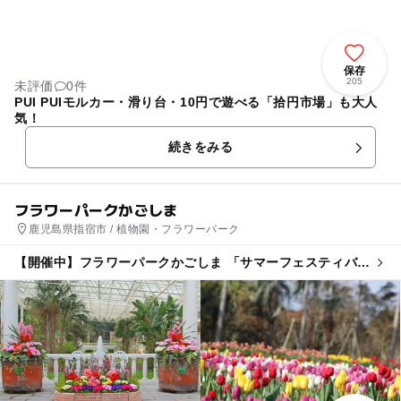
保存
205
未評価
0件
PUI PUIモルカー・滑り台・10円で遊べる「拾円市場」も大人
気！
続きをみる
フラワーパークかごしま
鹿児島県指宿市 / 植物園・フラワーパーク
【開催中】フラワーパークかごしま 「サマーフェスティバ
ル」