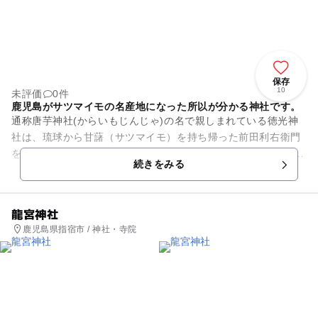
保存
10
未評価
0件
鹿児島がサツマイモの名産地になった所以が分かる神社です。
通称唐芋神社(からいもじんじゃ)の名で親しまれている徳光神
社は、琉球から甘藷（サツマイモ）を持ち帰った前田利右衛門
を祀った神社です。 その昔、甘藷を盆栽として持ち帰って栽培
続きをみる
した漁師の利右衛...
龍宮神社
鹿児島県指宿市 / 神社・寺院