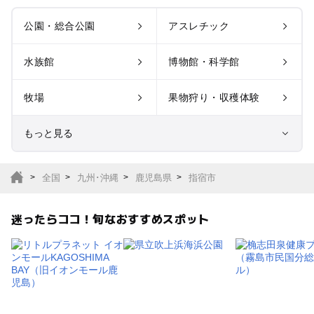
公園・総合公園
アスレチック
水族館
博物館・科学館
牧場
果物狩り・収穫体験
もっと見る
室内遊び場
遊園地
全国
九州･沖縄
鹿児島県
指宿市
テーマパーク
動物園
迷ったらココ！旬なおすすめスポット
サファリパーク
植物園・フラワーパー
ク
キャンプ場
バーベキュー